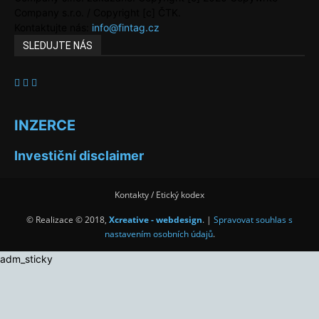
Company s.r.o. / Copyright [c] ČTK.
Kontaktujte nás:
info@fintag.cz
SLEDUJTE NÁS
INZERCE
Investiční disclaimer
Kontakty / Etický kodex
© Realizace © 2018,
Xcreative - webdesign
. |
Spravovat souhlas s
nastavením osobních údajů
.
adm_sticky