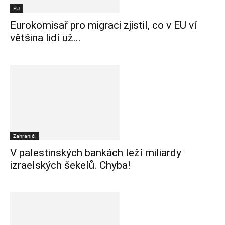
EU
Eurokomisař pro migraci zjistil, co v EU ví
většina lidí už...
Zahraničí
V palestinských bankách leží miliardy
izraelských šekelů. Chyba!