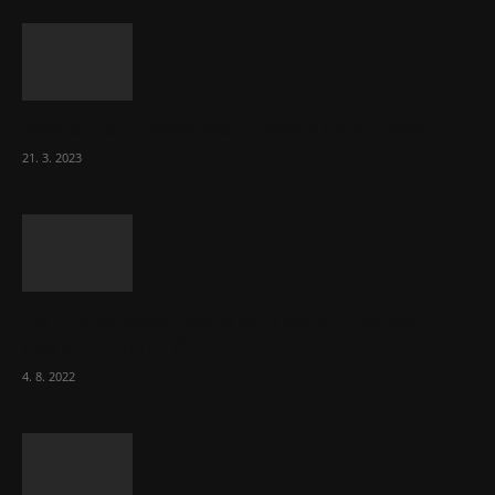
Komentář: Hanba Vám, prezidente Pavle…
21. 3. 2023
Za místenkové peklo ve vlacích mohou
cestující, tvrdí ČD
4. 8. 2022