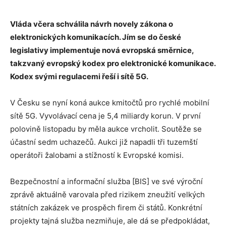
Vláda včera schválila návrh
novely zákona o
elektronických komunikacích. Jím se
do české
legislativy implementuje nová evropská směrnice,
takzvaný evropský kodex pro elektronické komunikace.
Kodex svými regulacemi řeší i sítě 5G.
V Česku se nyní koná aukce kmitočtů pro rychlé mobilní
sítě 5G. Vyvolávací cena je 5,4 miliardy korun. V první
polovině listopadu by měla aukce vrcholit. Soutěže se
účastní sedm uchazečů. Aukci již napadli tři tuzemští
operátoři žalobami a stížností k Evropské komisi.
Bezpečnostní a informační služba [BIS] ve své výroční
zprávě aktuálně varovala před rizikem zneužití velkých
státních zakázek ve prospěch firem či států. Konkrétní
projekty tajná služba nezmiňuje, ale dá se předpokládat,