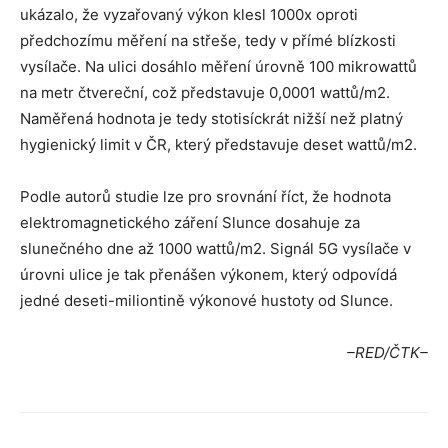
ukázalo, že vyzařovaný výkon klesl 1000x oproti
předchozímu měření na střeše, tedy v přímé blízkosti
vysílače. Na ulici dosáhlo měření úrovně 100 mikrowattů
na metr čtvereční, což představuje 0,0001 wattů/m2.
Naměřená hodnota je tedy stotisíckrát nižší než platný
hygienický limit v ČR, který představuje deset wattů/m2.
Podle autorů studie lze pro srovnání říct, že hodnota
elektromagnetického záření Slunce dosahuje za
slunečného dne až 1000 wattů/m2. Signál 5G vysílače v
úrovni ulice je tak přenášen výkonem, který odpovídá
jedné deseti-miliontině výkonové hustoty od Slunce.
–RED/ČTK–