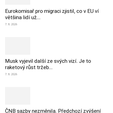
Eurokomisař pro migraci zjistil, co v EU ví
většina lidí už...
7. 8. 2026
Musk vyjevil další ze svých vizí. Je to
raketový růst tržeb...
7. 8. 2026
ČNB sazby nezměnila. Předchozí zvýšení