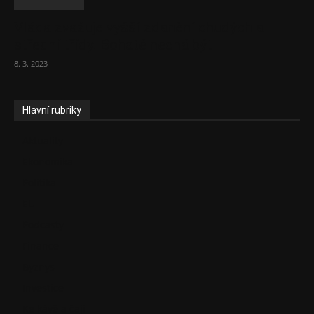
Vláda zvažuje vyšší zdanění chudých a
střední třídy. Bohaté nechá být
8. 3. 2023
Hlavní rubriky
Aktuality
Ekonomika
Politika
EU
Podcasty
Finance
Byznys
Investice
Ke kávě a čaji