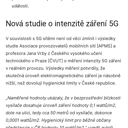
události.
Nová studie o intenzitě záření 5G
V souvislosti s 5G sítěmi není od věci zmínit i výsledky
studie Asociace provozovatelů mobilních sítí [APMS] a
profesora Jana Vrby z Českého vysokého učení
technického v Praze [ČVUT] o měření intenzity 5G záření
v reálném provozu. Výsledky měření potvrdily, že
skutečná úroveň elektromagnetického záření je násobně
nižší, než dovolují hygienické limity v České republice.
„Naměřené hodnoty ukázaly, že v bezprostřední blízkosti
vysílače dosahuje úroveň záření hodnoty 0,1 wattů/m2,
dole na ulici, tedy cca 50 metrů od vysílače, dokonce
0,0001 wattů/m2. Hygienický limit pro běžné občany
představuje v ČR hodnotu 10 wattů/m2,“
uvedli autoři