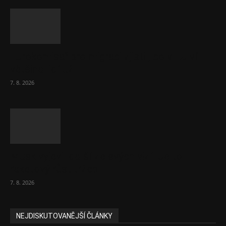
Eurokomisař pro migraci zjistil, co v EU ví
většina lidí už...
7. 8. 2026
Musk vyjevil další ze svých vizí. Je to
raketový růst tržeb...
7. 8. 2026
NEJDISKUTOVANĚJŠÍ ČLÁNKY