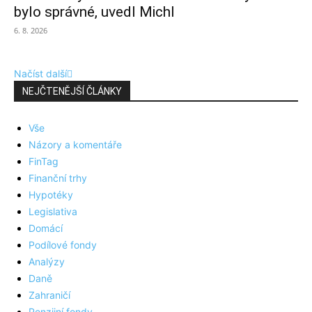
bylo správné, uvedl Michl
6. 8. 2026
Načíst další
NEJČTENĚJŠÍ ČLÁNKY
Vše
Názory a komentáře
FinTag
Finanční trhy
Hypotéky
Legislativa
Domácí
Podílové fondy
Analýzy
Daně
Zahraničí
Penzijní fondy