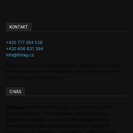
Adman´s Choice
KONTAKT
+420 777 264 528
+420 606 831 394
info@fintag.cz
Obsah serveru je chráněn autorským právem. Jakékoli jeho užití včetně
publikování nebo jiného šíření je zakázáno bez předchozího písemného
souhlasu Copywrite Company s.r.o.
O NÁS
FinTag.cz
přináší aktuální zprávy z ekonomiky, politiky,
byznysu a financí. Provozovatelem serveru FinTag je
Copywrite Company s.r.o. Další šíření obsahu serveru
www.fintag.cz je bez souhlasu společnosti Copywrite
Company s.r.o. zakázáno. Copyright [c] 2020 Copywrite