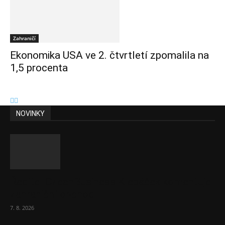
Zahraničí
Ekonomika USA ve 2. čtvrtletí zpomalila na
1,5 procenta
NOVINKY
Ředitel CzechBusiness Klepáček komentuje
zahraniční obchod
7. 8. 2026