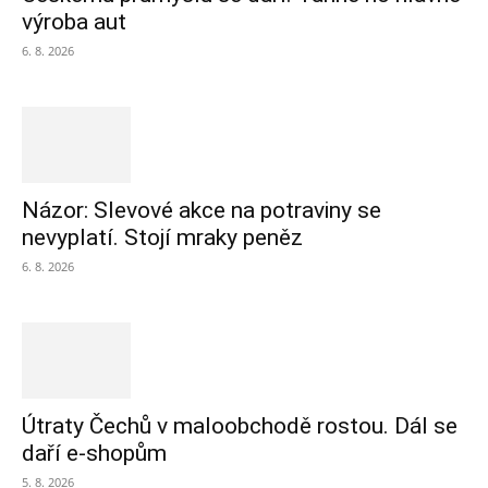
výroba aut
6. 8. 2026
Názor: Slevové akce na potraviny se
nevyplatí. Stojí mraky peněz
6. 8. 2026
Útraty Čechů v maloobchodě rostou. Dál se
daří e-shopům
5. 8. 2026