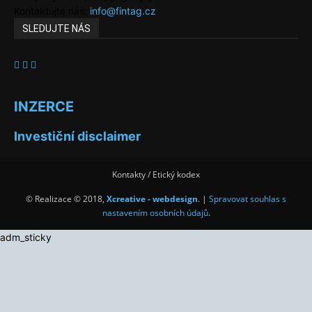
Kontaktujte nás:
info@fintag.cz
SLEDUJTE NÁS
INZERCE
Investiční disclaimer
Kontakty / Etický kodex
© Realizace © 2018,
Xcreative - webdesign
. |
Spravovat souhlas s
nastavením osobních údajů
.
adm_sticky