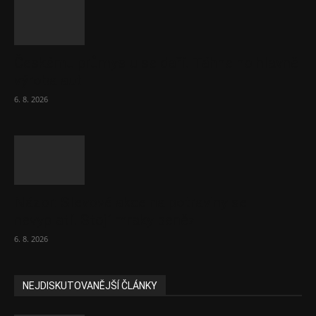
Českému průmyslu se daří. Táhne ho hlavně
výroba aut
6. 8. 2026
Názor: Slevové akce na potraviny se
nevyplatí. Stojí mraky peněz
6. 8. 2026
NEJDISKUTOVANĚJŠÍ ČLÁNKY