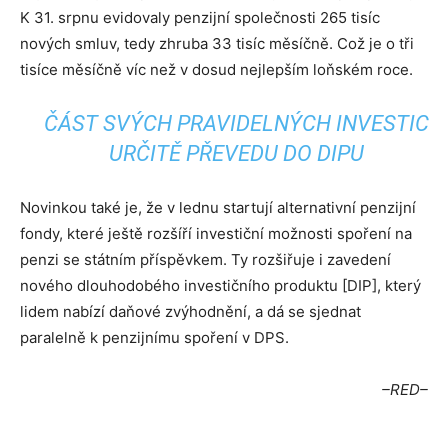
K 31. srpnu evidovaly penzijní společnosti 265 tisíc
nových smluv, tedy zhruba 33 tisíc měsíčně. Což je o tři
tisíce měsíčně víc než v dosud nejlepším loňském roce.
ČÁST SVÝCH PRAVIDELNÝCH INVESTIC
URČITĚ PŘEVEDU DO DIPU
Novinkou také je, že v lednu startují alternativní penzijní
fondy, které ještě rozšíří investiční možnosti spoření na
penzi se státním příspěvkem. Ty rozšiřuje i zavedení
nového dlouhodobého investičního produktu [DIP], který
lidem nabízí daňové zvýhodnění, a dá se sjednat
paralelně k penzijnímu spoření v DPS.
–RED–