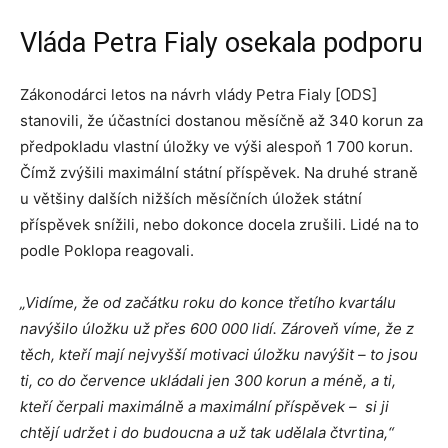
Vláda Petra Fialy osekala podporu
Zákonodárci letos na návrh vlády Petra Fialy [ODS]
stanovili, že účastníci dostanou měsíčně až 340 korun za
předpokladu vlastní úložky ve výši alespoň 1 700 korun.
Čímž zvýšili maximální státní příspěvek. Na druhé straně
u většiny dalších nižších měsíčních úložek státní
příspěvek snížili, nebo dokonce docela zrušili. Lidé na to
podle Poklopa reagovali.
„Vidíme, že od začátku roku do konce třetího kvartálu
navýšilo úložku už přes 600 000 lidí. Zároveň víme, že z
těch, kteří mají nejvyšší motivaci úložku navýšit – to jsou
ti, co do července ukládali jen 300 korun a méně, a ti,
kteří čerpali maximálně a maximální příspěvek – si ji
chtějí udržet i do budoucna a už tak udělala čtvrtina,“