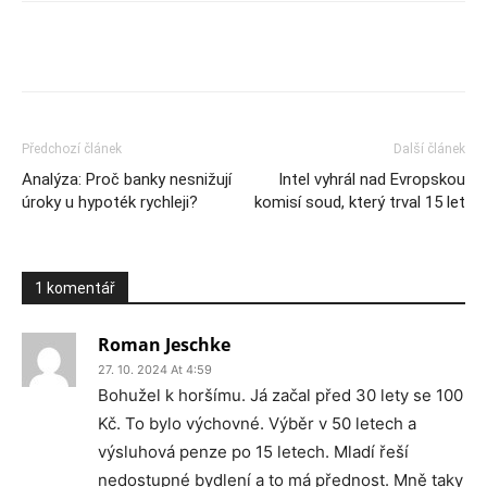
Předchozí článek
Další článek
Analýza: Proč banky nesnižují
Intel vyhrál nad Evropskou
úroky u hypoték rychleji?
komisí soud, který trval 15 let
1 komentář
Roman Jeschke
27. 10. 2024 At 4:59
Bohužel k horšímu. Já začal před 30 lety se 100
Kč. To bylo výchovné. Výběr v 50 letech a
výsluhová penze po 15 letech. Mladí řeší
nedostupné bydlení a to má přednost. Mně taky