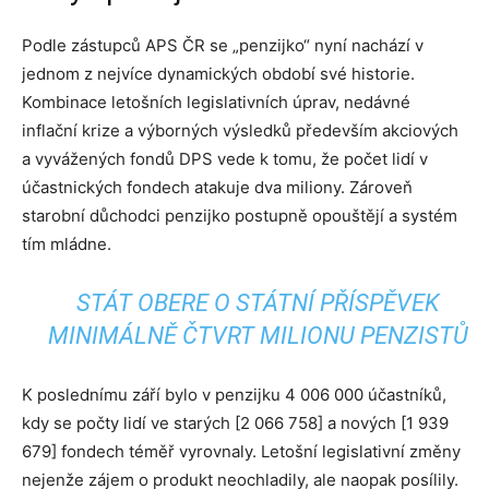
Podle zástupců APS ČR se „penzijko“ nyní nachází v
jednom z nejvíce dynamických období své historie.
Kombinace letošních legislativních úprav, nedávné
inflační krize a výborných výsledků především akciových
a vyvážených fondů DPS vede k tomu, že počet lidí v
účastnických fondech atakuje dva miliony. Zároveň
starobní důchodci penzijko postupně opouštějí a systém
tím mládne.
STÁT OBERE O STÁTNÍ PŘÍSPĚVEK
MINIMÁLNĚ ČTVRT MILIONU PENZISTŮ
K poslednímu září bylo v penzijku 4 006 000 účastníků,
kdy se počty lidí ve starých [2 066 758] a nových [1 939
679] fondech téměř vyrovnaly. Letošní legislativní změny
nejenže zájem o produkt neochladily, ale naopak posílily.