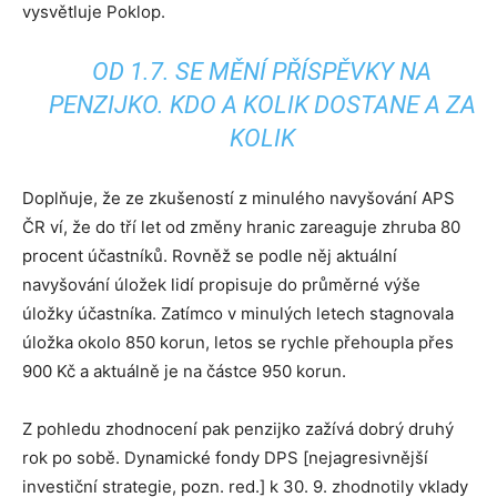
vysvětluje Poklop.
OD 1.7. SE MĚNÍ PŘÍSPĚVKY NA
PENZIJKO. KDO A KOLIK DOSTANE A ZA
KOLIK
Doplňuje, že ze zkušeností z minulého navyšování APS
ČR ví, že do tří let od změny hranic zareaguje zhruba 80
procent účastníků. Rovněž se podle něj aktuální
navyšování úložek lidí propisuje do průměrné výše
úložky účastníka. Zatímco v minulých letech stagnovala
úložka okolo 850 korun, letos se rychle přehoupla přes
900 Kč a aktuálně je na částce 950 korun.
Z pohledu zhodnocení pak penzijko zažívá dobrý druhý
rok po sobě. Dynamické fondy DPS [nejagresivnější
investiční strategie, pozn. red.] k 30. 9. zhodnotily vklady