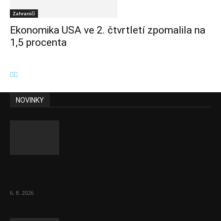
Zahraničí
Ekonomika USA ve 2. čtvrtletí zpomalila na
1,5 procenta
NOVINKY
ČNB sazby nezměnila. Předchozí zvýšení
bylo správné, uvedl Michl
6. 8. 2026