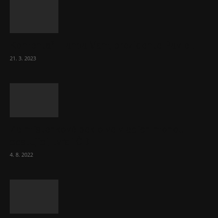
Komentář: Hanba Vám, prezidente Pavle…
21. 3. 2023
Za místenkové peklo ve vlacích mohou
cestující, tvrdí ČD
4. 8. 2022