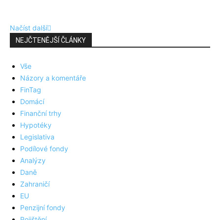
Načíst další
NEJČTENĚJŠÍ ČLÁNKY
Vše
Názory a komentáře
FinTag
Domácí
Finanční trhy
Hypotéky
Legislativa
Podílové fondy
Analýzy
Daně
Zahraničí
EU
Penzijní fondy
Pojištění