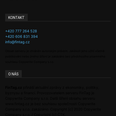
KONTAKT
+420 777 264 528
+420 606 831 394
info@fintag.cz
Obsah serveru je chráněn autorským právem. Jakékoli jeho užití včetně
publikování nebo jiného šíření je zakázáno bez předchozího písemného
souhlasu Copywrite Company s.r.o.
O NÁS
FinTag.cz
přináší aktuální zprávy z ekonomiky, politiky,
byznysu a financí. Provozovatelem serveru FinTag je
Copywrite Company s.r.o. Další šíření obsahu serveru
www.fintag.cz je bez souhlasu společnosti Copywrite
Company s.r.o. zakázáno. Copyright [c] 2020 Copywrite
Company s.r.o. / Copyright [c] ČTK.