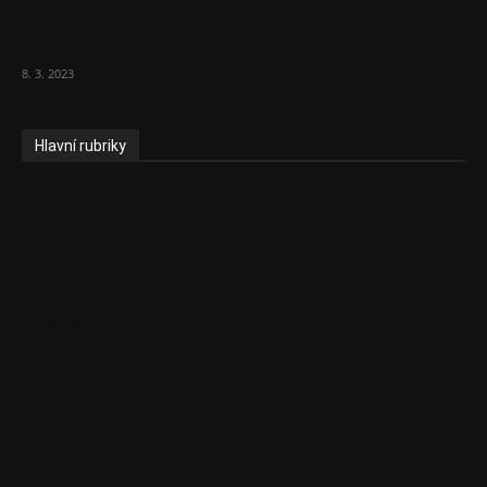
Vláda zvažuje vyšší zdanění chudých a
střední třídy. Bohaté nechá být
8. 3. 2023
Hlavní rubriky
Aktuality
Ekonomika
Politika
EU
Podcasty
Finance
Byznys
Investice
Ke kávě a čaji
Adman´s Choice