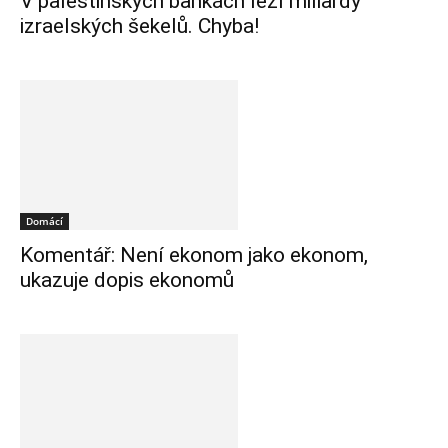
V palestinských bankách leží miliardy
izraelských šekelů. Chyba!
Domácí
Komentář: Není ekonom jako ekonom,
ukazuje dopis ekonomů