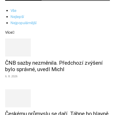
Vše
Nejlepší
Nejpopulárnější
Více
ČNB sazby nezměnila. Předchozí zvýšení
bylo správné, uvedl Michl
6. 8. 2026
Českému průmyslu se daří. Táhne ho hlavně