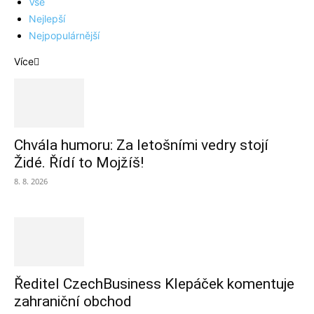
Vše
Nejlepší
Nejpopulárnější
Více
Chvála humoru: Za letošními vedry stojí
Židé. Řídí to Mojžíš!
8. 8. 2026
Ředitel CzechBusiness Klepáček komentuje
zahraniční obchod