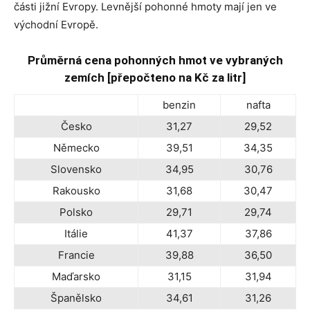
části jižní Evropy. Levnější pohonné hmoty mají jen ve
východní Evropě.
Průměrná cena pohonných hmot ve vybraných
zemích [přepočteno na Kč za litr]
benzin
nafta
Česko
31,27
29,52
Německo
39,51
34,35
Slovensko
34,95
30,76
Rakousko
31,68
30,47
Polsko
29,71
29,74
Itálie
41,37
37,86
Francie
39,88
36,50
Maďarsko
31,15
31,94
Španělsko
34,61
31,26