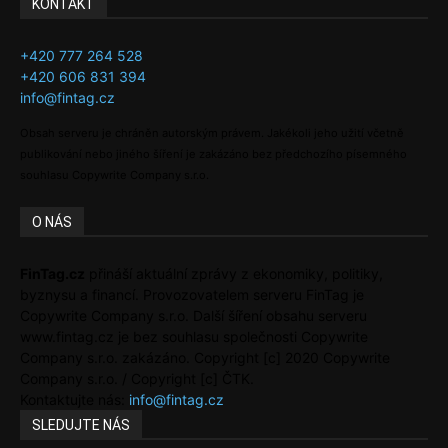
KONTAKT
+420 777 264 528
+420 606 831 394
info@fintag.cz
Obsah serveru je chráněn autorským právem. Jakékoli jeho užití včetně
publikování nebo jiného šíření je zakázáno bez předchozího písemného
souhlasu Copywrite Company s.r.o.
O NÁS
FinTag.cz
přináší aktuální zprávy z ekonomiky, politiky,
byznysu a financí. Provozovatelem serveru FinTag je
Copywrite Company s.r.o. Další šíření obsahu serveru
www.fintag.cz je bez souhlasu společnosti Copywrite
Company s.r.o. zakázáno. Copyright [c] 2020 Copywrite
Company s.r.o. / Copyright [c] ČTK.
Kontaktujte nás:
info@fintag.cz
SLEDUJTE NÁS