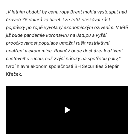
„V letním období by cena ropy Brent mohla vystoupat nad
úroveň 75 dolarů za barel. Lze totiž očekávat růst
poptávky po ropě vyvolaný ekonomickým oživením. V létě
již bude pandemie koronaviru na ústupu a vyšší
proočkovanost populace umožní rušit restriktivní
opatření v ekonomice. Rovněž bude docházet k oživení
cestovního ruchu, což zvýší nároky na spotřebu paliv,“
tvrdí hlavní ekonom společnosti BH Securities Štěpán
Křeček.