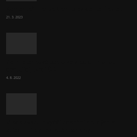
Komentář: Hanba Vám, prezidente Pavle…
21. 3. 2023
Za místenkové peklo ve vlacích mohou
cestující, tvrdí ČD
4. 8. 2022
Vláda zvažuje vyšší zdanění chudých a
střední třídy. Bohaté nechá být