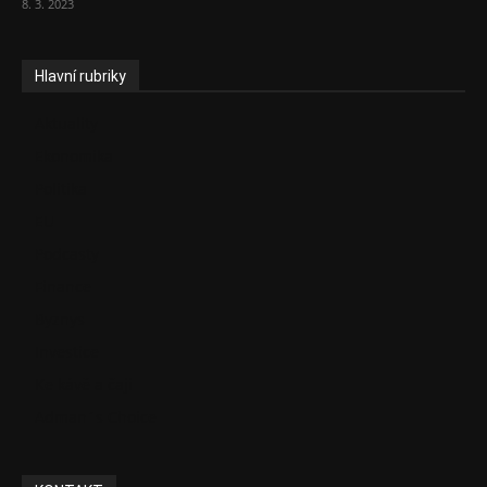
8. 3. 2023
Hlavní rubriky
Aktuality
Ekonomika
Politika
EU
Podcasty
Finance
Byznys
Investice
Ke kávě a čaji
Adman´s Choice