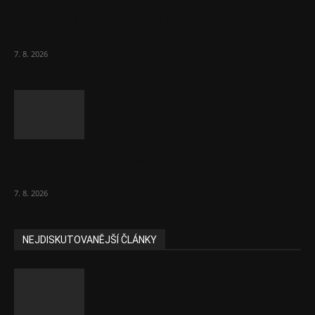
Ředitel CzechBusiness Klepáček komentuje
zahraniční obchod
7. 8. 2026
Eurokomisař pro migraci zjistil, co v EU ví
většina lidí už...
7. 8. 2026
NEJDISKUTOVANĚJŠÍ ČLÁNKY