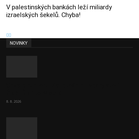
V palestinských bankách leží miliardy
izraelských šekelů. Chyba!
NOVINKY
Chvála humoru: Za letošními vedry stojí
Židé. Řídí to Mojžíš!
8. 8. 2026