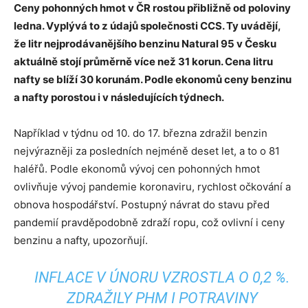
Ceny pohonných hmot v ČR rostou přibližně od poloviny
ledna. Vyplývá to z údajů společnosti CCS. Ty uvádějí,
že litr nejprodávanějšího benzinu Natural 95 v Česku
aktuálně stojí průměrně více než 31 korun. Cena litru
nafty se blíží 30 korunám. Podle ekonomů ceny benzinu
a nafty porostou i v následujících týdnech.
Například v týdnu od 10. do 17. března zdražil benzin
nejvýrazněji za posledních nejméně deset let, a to o 81
haléřů. Podle ekonomů vývoj cen pohonných hmot
ovlivňuje vývoj pandemie koronaviru, rychlost očkování a
obnova hospodářství. Postupný návrat do stavu před
pandemií pravděpodobně zdraží ropu, což ovlivní i ceny
benzinu a nafty, upozorňují.
INFLACE V ÚNORU VZROSTLA O 0,2 %.
ZDRAŽILY PHM I POTRAVINY