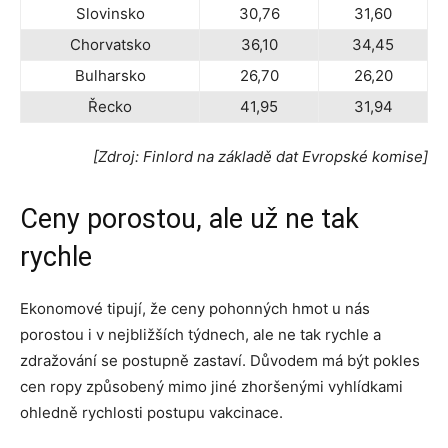
Slovinsko
30,76
31,60
Chorvatsko
36,10
34,45
Bulharsko
26,70
26,20
Řecko
41,95
31,94
[Zdroj: Finlord na základě dat Evropské komise]
Ceny porostou, ale už ne tak
rychle
Ekonomové tipují, že ceny pohonných hmot u nás
porostou i v nejbližších týdnech, ale ne tak rychle a
zdražování se postupně zastaví. Důvodem má být pokles
cen ropy způsobený mimo jiné zhoršenými vyhlídkami
ohledně rychlosti postupu vakcinace.