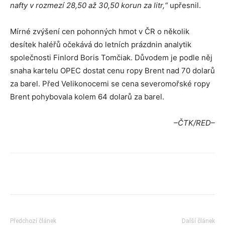
nafty v rozmezí 28,50 až 30,50 korun za litr,“
upřesnil.
Mírné zvýšení cen pohonných hmot v ČR o několik
desítek haléřů očekává do letních prázdnin analytik
společnosti Finlord Boris Tomčiak. Důvodem je podle něj
snaha kartelu OPEC dostat cenu ropy Brent nad 70 dolarů
za barel. Před Velikonocemi se cena severomořské ropy
Brent pohybovala kolem 64 dolarů za barel.
–ČTK/RED–
Předchozí článek
Další článek