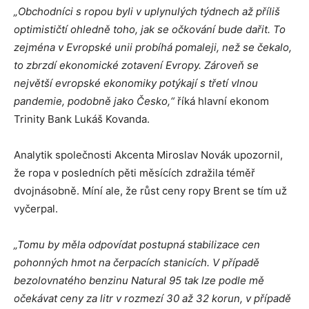
„Obchodníci s ropou byli v uplynulých týdnech až příliš
optimističtí ohledně toho, jak se očkování bude dařit. To
zejména v Evropské unii probíhá pomaleji, než se čekalo,
to zbrzdí ekonomické zotavení Evropy. Zároveň se
největší evropské ekonomiky potýkají s třetí vlnou
pandemie, podobně jako Česko,“
říká hlavní ekonom
Trinity Bank Lukáš Kovanda.
Analytik společnosti Akcenta Miroslav Novák upozornil,
že ropa v posledních pěti měsících zdražila téměř
dvojnásobně. Míní ale, že růst ceny ropy Brent se tím už
vyčerpal.
„Tomu by měla odpovídat postupná stabilizace cen
pohonných hmot na čerpacích stanicích. V případě
bezolovnatého benzinu Natural 95 tak lze podle mě
očekávat ceny za litr v rozmezí 30 až 32 korun, v případě