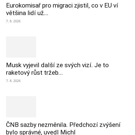
Eurokomisař pro migraci zjistil, co v EU ví
většina lidí už...
7. 8. 2026
Musk vyjevil další ze svých vizí. Je to
raketový růst tržeb...
7. 8. 2026
ČNB sazby nezměnila. Předchozí zvýšení
bylo správné, uvedl Michl