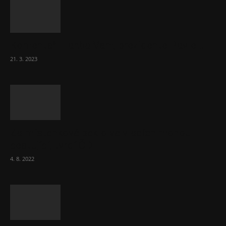
Komentář: Hanba Vám, prezidente Pavle…
21. 3. 2023
Za místenkové peklo ve vlacích mohou
cestující, tvrdí ČD
4. 8. 2022