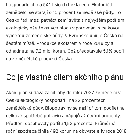
hospodařících na 541 tisících hektarech. Ekologičtí
zemědělci se starají o 15 procent zemědělské půdy. To
Česko řadí mezi patnáct zemí světa s nejvyšším podílem
ekologicky ošetřovaných ploch v porovnání s celkovou
výměrou zemědělské půdy. V Evropské unii je Česko na
šestém místě. Produkce ekofarem v roce 2019 byla
odhadnuta na 7,2 mld. korun. Což představuje 5,1% podíl
na zemědělské produkci Česka.
Co je vlastně cílem akčního plánu
Akční plán si dává za cíl, aby do roku 2027 zemědělci v
Česku ekologicky hospodařili na 22 procentech
zemědělské půdy. Biopotraviny se mají přitom podílet na
celkové spotřebě potravin a nápojů až čtyřmi procenty.
Předloni dosahovaly podílu 1,52 procenta. Průměrná
roční spotřeba činila 492 korun na obyvatele [v roce 2018