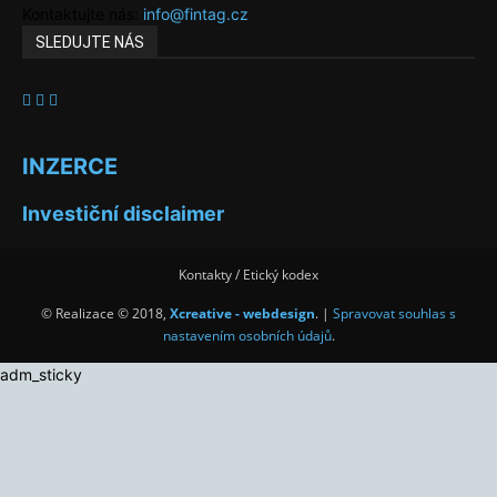
Kontaktujte nás:
info@fintag.cz
SLEDUJTE NÁS
INZERCE
Investiční disclaimer
Kontakty / Etický kodex
© Realizace © 2018,
Xcreative - webdesign
. |
Spravovat souhlas s
nastavením osobních údajů
.
adm_sticky