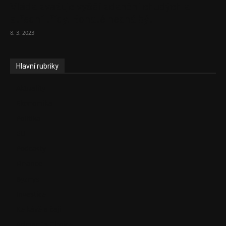
Vláda zvažuje vyšší zdanění chudých a
střední třídy. Bohaté nechá být
8. 3. 2023
Hlavní rubriky
Aktuality
Ekonomika
Politika
EU
Podcasty
Finance
Byznys
Investice
Ke kávě a čaji
Adman´s Choice