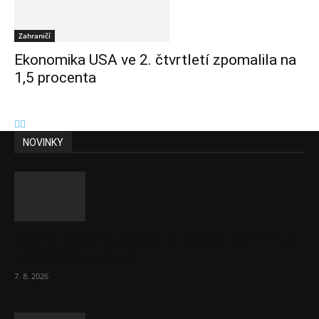
Zahraničí
Ekonomika USA ve 2. čtvrtletí zpomalila na
1,5 procenta
NOVINKY
Ředitel CzechBusiness Klepáček komentuje
zahraniční obchod
7. 8. 2026