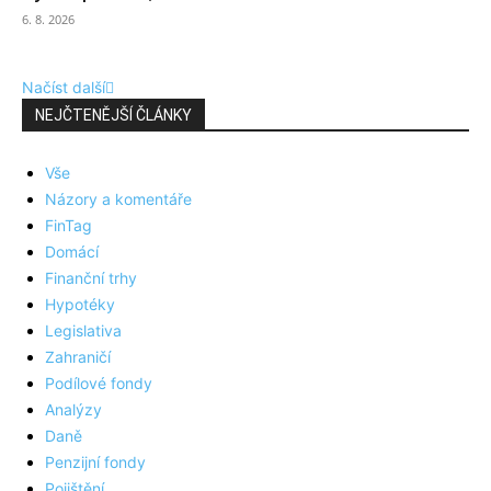
6. 8. 2026
Načíst další
NEJČTENĚJŠÍ ČLÁNKY
Vše
Názory a komentáře
FinTag
Domácí
Finanční trhy
Hypotéky
Legislativa
Zahraničí
Podílové fondy
Analýzy
Daně
Penzijní fondy
Pojištění