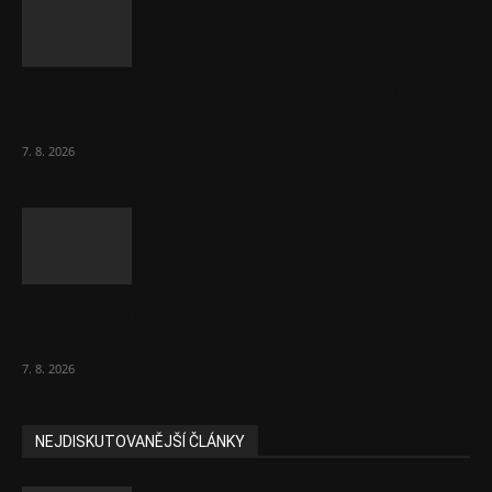
Eurokomisař pro migraci zjistil, co v EU ví
většina lidí už...
7. 8. 2026
Musk vyjevil další ze svých vizí. Je to
raketový růst tržeb...
7. 8. 2026
NEJDISKUTOVANĚJŠÍ ČLÁNKY