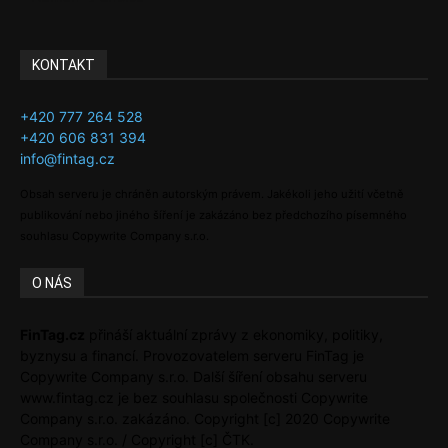
KONTAKT
+420 777 264 528
+420 606 831 394
info@fintag.cz
Obsah serveru je chráněn autorským právem. Jakékoli jeho užití včetně
publikování nebo jiného šíření je zakázáno bez předchozího písemného
souhlasu Copywrite Company s.r.o.
O NÁS
FinTag.cz
přináší aktuální zprávy z ekonomiky, politiky,
byznysu a financí. Provozovatelem serveru FinTag je
Copywrite Company s.r.o. Další šíření obsahu serveru
www.fintag.cz je bez souhlasu společnosti Copywrite
Company s.r.o. zakázáno. Copyright [c] 2020 Copywrite
Company s.r.o. / Copyright [c] ČTK.