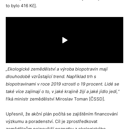
to bylo 416 Kč].
„Ekologické zemědělství a výroba biopotravin mají
dlouhodobě vzrůstající trend. Například trh s
biopotravinami v roce 2019 vzrostl o 19 procent. Lidé se
také více zajímají o to, v jaké krajině žijí a jaké jídlo jedí,“
říká ministr zemědělství Miroslav Toman [ČSSD].
Upřesnil, že akční plán počítá se zajištěním financování
výzkumu a poradenství. Cíl je zprostředkovat
zemědělcům nejnovější poznatky z ekologického