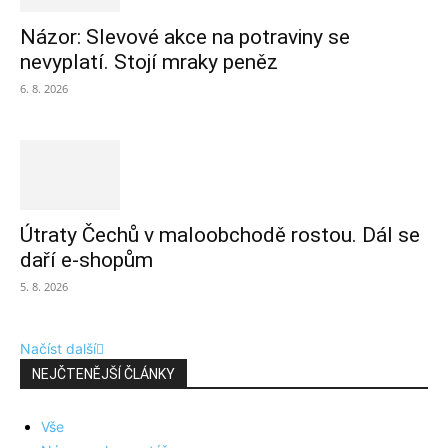
Názor: Slevové akce na potraviny se
nevyplatí. Stojí mraky peněz
6. 8. 2026
Útraty Čechů v maloobchodě rostou. Dál se
daří e-shopům
5. 8. 2026
Načíst další
NEJČTENĚJŠÍ ČLÁNKY
Vše