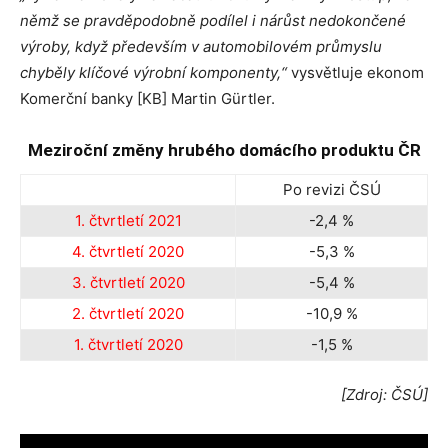
němž se pravděpodobně podílel i nárůst nedokončené
výroby, když především v automobilovém průmyslu
chyběly klíčové výrobní komponenty,“
vysvětluje ekonom
Komerční banky [KB] Martin Gürtler.
Meziroční změny hrubého domácího produktu ČR
Po revizi ČSÚ
1. čtvrtletí 2021
-2,4 %
4. čtvrtletí 2020
-5,3 %
3. čtvrtletí 2020
-5,4 %
2. čtvrtletí 2020
-10,9 %
1. čtvrtletí 2020
-1,5 %
[Zdroj: ČSÚ]