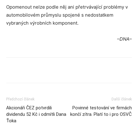
Opomenout nelze podle něj ani přetrvávající problémy v
automobilovém průmyslu spojené s nedostatkem
vybraných výrobních komponent.
–DNA–
Předchozí článek
Další článek
Akcionáři ČEZ potvrdili
Povinné testování ve firmách
dividendu 52 Kč i odmítli Dana
končí zítra. Platí to i pro OSVČ
Ťoka