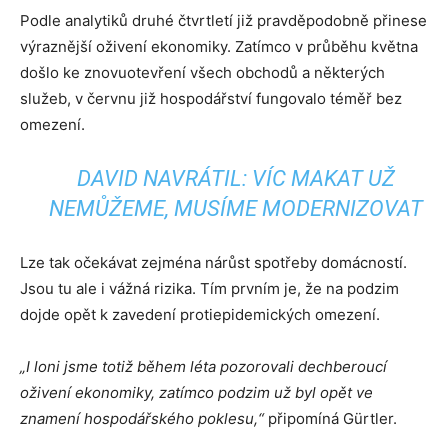
Podle analytiků druhé čtvrtletí již pravděpodobně přinese
výraznější oživení ekonomiky. Zatímco v průběhu května
došlo ke znovuotevření všech obchodů a některých
služeb, v červnu již hospodářství fungovalo téměř bez
omezení.
DAVID NAVRÁTIL: VÍC MAKAT UŽ
NEMŮŽEME, MUSÍME MODERNIZOVAT
Lze tak očekávat zejména nárůst spotřeby domácností.
Jsou tu ale i vážná rizika. Tím prvním je, že na podzim
dojde opět k zavedení protiepidemických omezení.
„I loni jsme totiž během léta pozorovali dechberoucí
oživení ekonomiky, zatímco podzim už byl opět ve
znamení hospodářského poklesu,“
připomíná Gürtler.