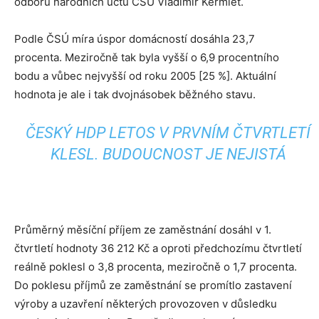
odboru národních účtů ČSÚ Vladimír Kermiet.
Podle ČSÚ míra úspor domácností dosáhla 23,7
procenta. Meziročně tak byla vyšší o 6,9 procentního
bodu a vůbec nejvyšší od roku 2005 [25 %]. Aktuální
hodnota je ale i tak dvojnásobek běžného stavu.
ČESKÝ HDP LETOS V PRVNÍM ČTVRTLETÍ
KLESL. BUDOUCNOST JE NEJISTÁ
Průměrný měsíční příjem ze zaměstnání dosáhl v 1.
čtvrtletí hodnoty 36 212 Kč a oproti předchozímu čtvrtletí
reálně poklesl o 3,8 procenta, meziročně o 1,7 procenta.
Do poklesu příjmů ze zaměstnání se promítlo zastavení
výroby a uzavření některých provozoven v důsledku