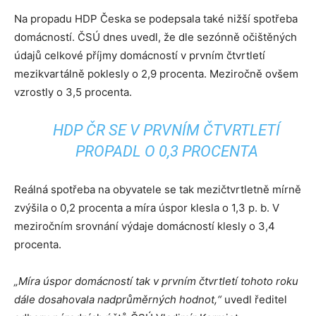
Na propadu HDP Česka se podepsala také nižší spotřeba
domácností. ČSÚ dnes uvedl, že dle sezónně očištěných
údajů celkové příjmy domácností v prvním čtvrtletí
mezikvartálně poklesly o 2,9 procenta. Meziročně ovšem
vzrostly o 3,5 procenta.
HDP ČR SE V PRVNÍM ČTVRTLETÍ
PROPADL O 0,3 PROCENTA
Reálná spotřeba na obyvatele se tak mezičtvrtletně mírně
zvýšila o 0,2 procenta a míra úspor klesla o 1,3 p. b. V
meziročním srovnání výdaje domácností klesly o 3,4
procenta.
„Míra úspor domácností tak v prvním čtvrtletí tohoto roku
dále dosahovala nadprůměrných hodnot,“
uvedl ředitel