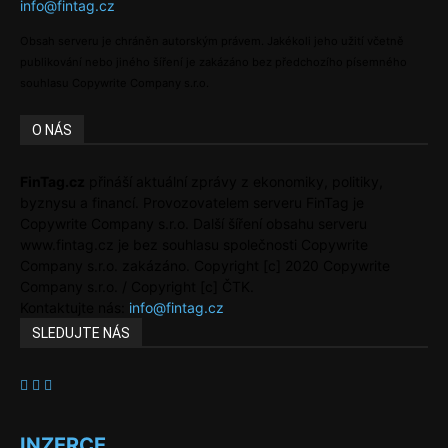
info@fintag.cz
Obsah serveru je chráněn autorským právem. Jakékoli jeho užití včetně
publikování nebo jiného šíření je zakázáno bez předchozího písemného
souhlasu Copywrite Company s.r.o.
O NÁS
FinTag.cz
přináší aktuální zprávy z ekonomiky, politiky,
byznysu a financí. Provozovatelem serveru FinTag je
Copywrite Company s.r.o. Další šíření obsahu serveru
www.fintag.cz je bez souhlasu společnosti Copywrite
Company s.r.o. zakázáno. Copyright [c] 2020 Copywrite
Company s.r.o. / Copyright [c] ČTK.
Kontaktujte nás:
info@fintag.cz
SLEDUJTE NÁS
INZERCE