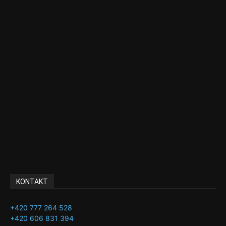
Aktuality
Ekonomika
Politika
EU
Podcasty
Finance
Byznys
Investice
Ke kávě a čaji
Adman´s Choice
KONTAKT
+420 777 264 528
+420 606 831 394