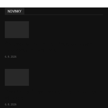
NOVINKY
ČNB sazby nezměnila. Předchozí zvýšení
bylo správné, uvedl Michl
6. 8. 2026
Českému průmyslu se daří. Táhne ho hlavně
výroba aut
6. 8. 2026