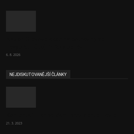
Názor: Slevové akce na potraviny se
nevyplatí. Stojí mraky peněz
6. 8. 2026
NEJDISKUTOVANĚJŠÍ ČLÁNKY
Komentář: Hanba Vám, prezidente Pavle…
21. 3. 2023