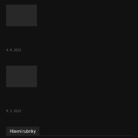
Za místenkové peklo ve vlacích mohou
cestující, tvrdí ČD
4. 8. 2022
Vláda zvažuje vyšší zdanění chudých a
střední třídy. Bohaté nechá být
8. 3. 2023
Hlavní rubriky