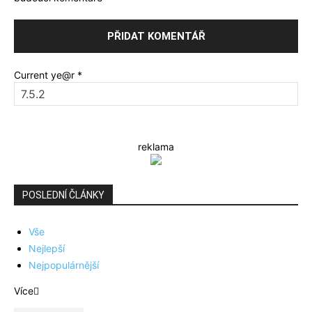
Current ye@r
*
reklama
POSLEDNÍ ČLÁNKY
Vše
Nejlepší
Nejpopulárnější
Více