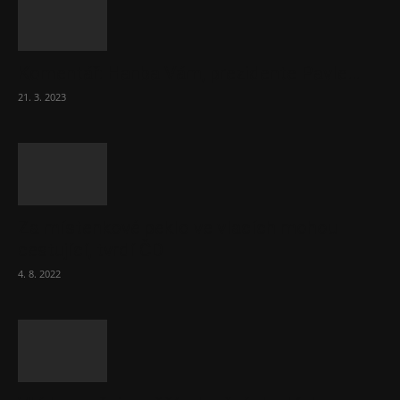
Komentář: Hanba Vám, prezidente Pavle…
21. 3. 2023
Za místenkové peklo ve vlacích mohou
cestující, tvrdí ČD
4. 8. 2022