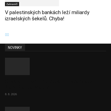
Zahraničí
V palestinských bankách leží miliardy
izraelských šekelů. Chyba!
NOVINKY
Chvála humoru: Za letošními vedry stojí
Židé. Řídí to Mojžíš!
8. 8. 2026