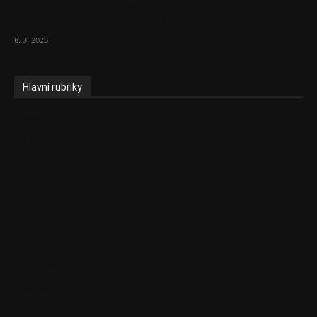
Vláda zvažuje vyšší zdanění chudých a
střední třídy. Bohaté nechá být
8. 3. 2023
Hlavní rubriky
Aktuality
Ekonomika
Politika
EU
Podcasty
Finance
Byznys
Investice
Ke kávě a čaji
Adman´s Choice