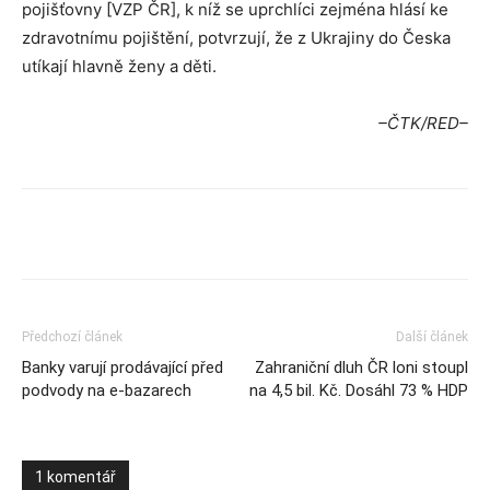
pojišťovny [VZP ČR], k níž se uprchlíci zejména hlásí ke
zdravotnímu pojištění, potvrzují, že z Ukrajiny do Česka
utíkají hlavně ženy a děti.
–ČTK/RED–
Předchozí článek
Další článek
Banky varují prodávající před
Zahraniční dluh ČR loni stoupl
podvody na e-bazarech
na 4,5 bil. Kč. Dosáhl 73 % HDP
1 komentář