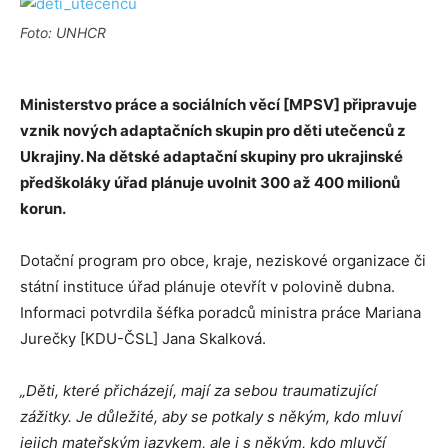
Foto: UNHCR
Ministerstvo práce a sociálních věcí [MPSV] připravuje
vznik nových adaptačních skupin pro děti utečenců z
Ukrajiny. Na dětské adaptační skupiny pro ukrajinské
předškoláky úřad plánuje uvolnit 300 až 400 milionů
korun.
Dotační program pro obce, kraje, neziskové organizace či
státní instituce úřad plánuje otevřít v polovině dubna.
Informaci potvrdila šéfka poradců ministra práce Mariana
Jurečky [KDU-ČSL] Jana Skalková.
„Děti, které přicházejí, mají za sebou traumatizující
zážitky. Je důležité, aby se potkaly s někým, kdo mluví
jejich mateřským jazykem, ale i s někým, kdo mluvčí