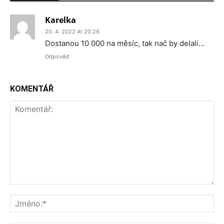
Karelka
20. 4. 2022 At 20:26
Dostanou 10 000 na měsíc, tak nač by delali…
Odpověď
KOMENTÁŘ