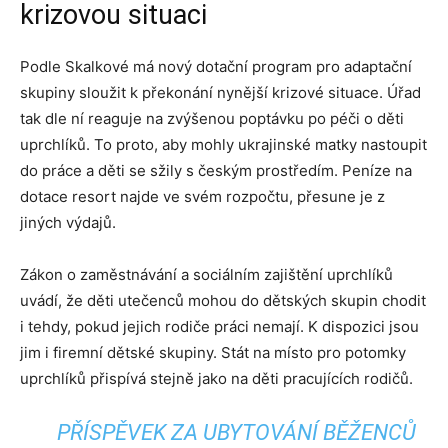
krizovou situaci
Podle Skalkové má nový dotační program pro adaptační
skupiny sloužit k překonání nynější krizové situace. Úřad
tak dle ní reaguje na zvýšenou poptávku po péči o děti
uprchlíků. To proto, aby mohly ukrajinské matky nastoupit
do práce a děti se sžily s českým prostředím. Peníze na
dotace resort najde ve svém rozpočtu, přesune je z
jiných výdajů.
Zákon o zaměstnávání a sociálním zajištění uprchlíků
uvádí, že děti utečenců mohou do dětských skupin chodit
i tehdy, pokud jejich rodiče práci nemají. K dispozici jsou
jim i firemní dětské skupiny. Stát na místo pro potomky
uprchlíků přispívá stejně jako na děti pracujících rodičů.
PŘÍSPĚVEK ZA UBYTOVÁNÍ BĚŽENCŮ