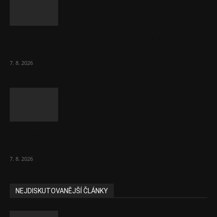
Ředitel CzechBusiness Klepáček komentuje
zahraniční obchod
7. 8. 2026
Eurokomisař pro migraci zjistil, co v EU ví
většina lidí už...
7. 8. 2026
NEJDISKUTOVANĚJŠÍ ČLÁNKY