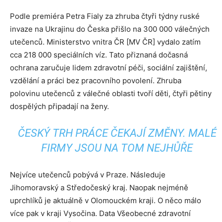
Podle premiéra Petra Fialy za zhruba čtyři týdny ruské
invaze na Ukrajinu do Česka přišlo na 300 000 válečných
utečenců. Ministerstvo vnitra ČR [MV ČR] vydalo zatím
cca 218 000 speciálních víz. Tato přiznaná dočasná
ochrana zaručuje lidem zdravotní péči, sociální zajištění,
vzdělání a práci bez pracovního povolení. Zhruba
polovinu utečenců z válečné oblasti tvoří děti, čtyři pětiny
dospělých připadají na ženy.
ČESKÝ TRH PRÁCE ČEKAJÍ ZMĚNY. MALÉ
FIRMY JSOU NA TOM NEJHŮŘE
Nejvíce utečenců pobývá v Praze. Následuje
Jihomoravský a Středočeský kraj. Naopak nejméně
uprchlíků je aktuálně v Olomouckém kraji. O něco málo
více pak v kraji Vysočina. Data Všeobecné zdravotní