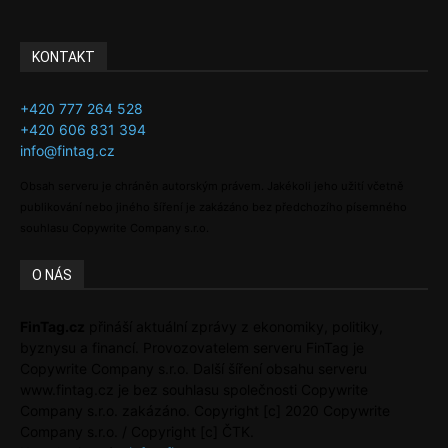
KONTAKT
+420 777 264 528
+420 606 831 394
info@fintag.cz
Obsah serveru je chráněn autorským právem. Jakékoli jeho užití včetně
publikování nebo jiného šíření je zakázáno bez předchozího písemného
souhlasu Copywrite Company s.r.o.
O NÁS
FinTag.cz
přináší aktuální zprávy z ekonomiky, politiky,
byznysu a financí. Provozovatelem serveru FinTag je
Copywrite Company s.r.o. Další šíření obsahu serveru
www.fintag.cz je bez souhlasu společnosti Copywrite
Company s.r.o. zakázáno. Copyright [c] 2020 Copywrite
Company s.r.o. / Copyright [c] ČTK.