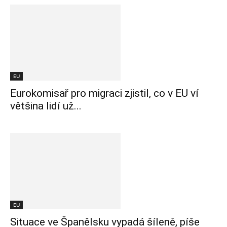
EU
Eurokomisař pro migraci zjistil, co v EU ví
většina lidí už...
EU
Situace ve Španělsku vypadá šíleně, píše