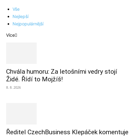
Vše
Nejlepší
Nejpopulárnější
Více
Chvála humoru: Za letošními vedry stojí
Židé. Řídí to Mojžíš!
8. 8. 2026
Ředitel CzechBusiness Klepáček komentuje