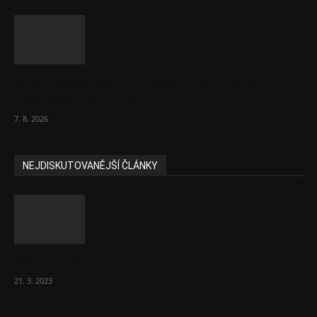
Musk vyjevil další ze svých vizí. Je to
raketový růst tržeb...
7. 8. 2026
NEJDISKUTOVANĚJŠÍ ČLÁNKY
Komentář: Hanba Vám, prezidente Pavle…
21. 3. 2023