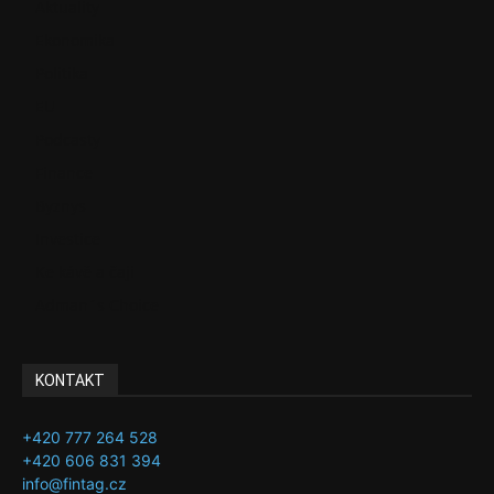
Aktuality
Ekonomika
Politika
EU
Podcasty
Finance
Byznys
Investice
Ke kávě a čaji
Adman´s Choice
KONTAKT
+420 777 264 528
+420 606 831 394
info@fintag.cz