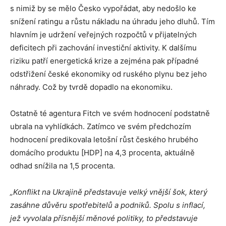
s nimiž by se mělo Česko vypořádat, aby nedošlo ke
snížení ratingu a růstu nákladu na úhradu jeho dluhů. Tím
hlavním je udržení veřejných rozpočtů v přijatelných
deficitech při zachování investiční aktivity. K dalšímu
riziku patří energetická krize a zejména pak případné
odstřižení české ekonomiky od ruského plynu bez jeho
náhrady. Což by tvrdě dopadlo na ekonomiku.
Ostatně té agentura Fitch ve svém hodnocení podstatně
ubrala na vyhlídkách. Zatímco ve svém předchozím
hodnocení predikovala letošní růst českého hrubého
domácího produktu [HDP] na 4,3 procenta, aktuálně
odhad snížila na 1,5 procenta.
„Konflikt na Ukrajině představuje velký vnější šok, který
zasáhne důvěru spotřebitelů a podniků. Spolu s inflací,
jež vyvolala přísnější měnové politiky, to představuje