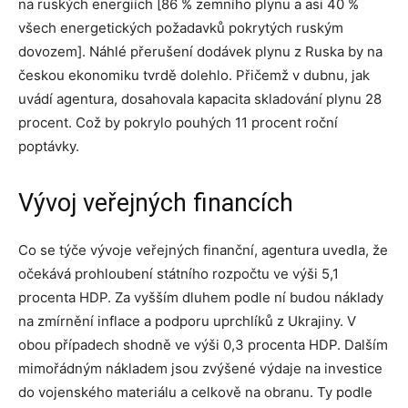
na ruských energiích [86 % zemního plynu a asi 40 %
všech energetických požadavků pokrytých ruským
dovozem]. Náhlé přerušení dodávek plynu z Ruska by na
českou ekonomiku tvrdě dolehlo. Přičemž v dubnu, jak
uvádí agentura, dosahovala kapacita skladování plynu 28
procent. Což by pokrylo pouhých 11 procent roční
poptávky.
Vývoj veřejných financích
Co se týče vývoje veřejných finanční, agentura uvedla, že
očekává prohloubení státního rozpočtu ve výši 5,1
procenta HDP. Za vyšším dluhem podle ní budou náklady
na zmírnění inflace a podporu uprchlíků z Ukrajiny. V
obou případech shodně ve výši 0,3 procenta HDP. Dalším
mimořádným nákladem jsou zvýšené výdaje na investice
do vojenského materiálu a celkově na obranu. Ty podle