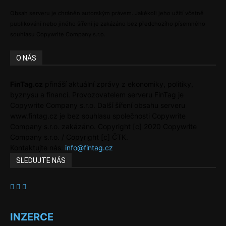
Obsah serveru je chráněn autorským právem. Jakékoli jeho užití včetně
publikování nebo jiného šíření je zakázáno bez předchozího písemného
souhlasu Copywrite Company s.r.o.
O NÁS
FinTag.cz
přináší aktuální zprávy z ekonomiky, politiky,
byznysu a financí. Provozovatelem serveru FinTag je
Copywrite Company s.r.o. Další šíření obsahu serveru
www.fintag.cz je bez souhlasu společnosti Copywrite
Company s.r.o. zakázáno. Copyright [c] 2020 Copywrite
Company s.r.o. / Copyright [c] ČTK.
Kontaktujte nás:
info@fintag.cz
SLEDUJTE NÁS
INZERCE