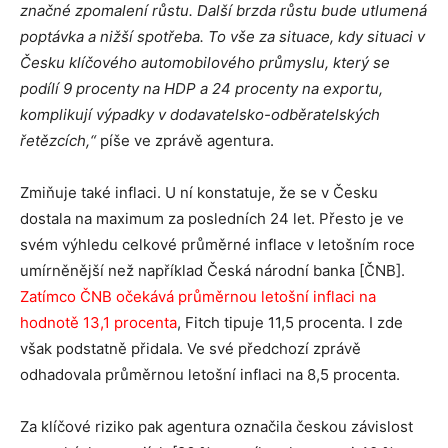
značné zpomalení růstu. Další brzda růstu bude utlumená
poptávka a nižší spotřeba. To vše za situace, kdy situaci v
Česku klíčového automobilového průmyslu, který se
podílí 9 procenty na HDP a 24 procenty na exportu,
komplikují výpadky v dodavatelsko-odběratelských
řetězcích,“
píše ve zprávě agentura.
Zmiňuje také inflaci. U ní konstatuje, že se v Česku
dostala na maximum za posledních 24 let. Přesto je ve
svém výhledu celkové průměrné inflace v letošním roce
umírněnější než například Česká národní banka [ČNB].
Zatímco ČNB očekává průměrnou letošní inflaci na
hodnotě 13,1 procenta
, Fitch tipuje 11,5 procenta. I zde
však podstatně přidala. Ve své předchozí zprávě
odhadovala průměrnou letošní inflaci na 8,5 procenta.
Za klíčové riziko pak agentura označila českou závislost