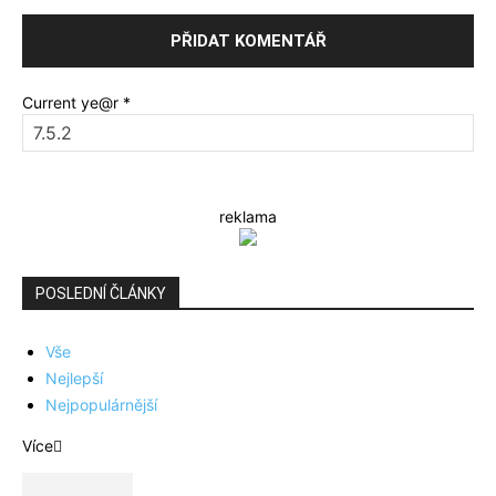
Current ye@r
*
reklama
POSLEDNÍ ČLÁNKY
Vše
Nejlepší
Nejpopulárnější
Více