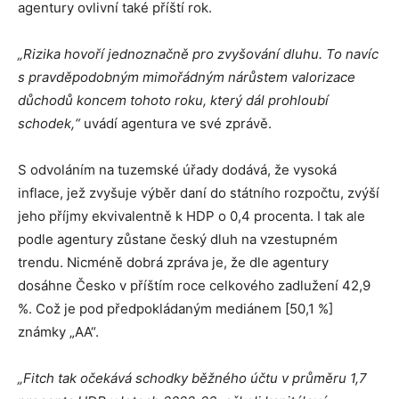
agentury ovlivní také příští rok.
„Rizika hovoří jednoznačně pro zvyšování dluhu. To navíc
s pravděpodobným mimořádným nárůstem valorizace
důchodů koncem tohoto roku, který dál prohloubí
schodek,“
uvádí agentura ve své zprávě.
S odvoláním na tuzemské úřady dodává, že vysoká
inflace, jež zvyšuje výběr daní do státního rozpočtu, zvýší
jeho příjmy ekvivalentně k HDP o 0,4 procenta. I tak ale
podle agentury zůstane český dluh na vzestupném
trendu. Nicméně dobrá zpráva je, že dle agentury
dosáhne Česko v příštím roce celkového zadlužení 42,9
%. Což je pod předpokládaným mediánem [50,1 %]
známky „AA“.
„Fitch tak očekává schodky běžného účtu v průměru 1,7