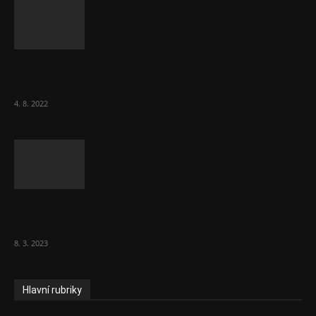
Za místenkové peklo ve vlacích mohou
cestující, tvrdí ČD
4. 8. 2022
Vláda zvažuje vyšší zdanění chudých a
střední třídy. Bohaté nechá být
8. 3. 2023
Hlavní rubriky