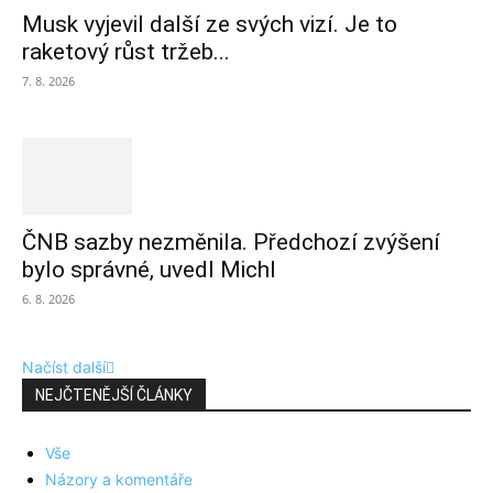
Musk vyjevil další ze svých vizí. Je to
raketový růst tržeb...
7. 8. 2026
ČNB sazby nezměnila. Předchozí zvýšení
bylo správné, uvedl Michl
6. 8. 2026
Načíst další
NEJČTENĚJŠÍ ČLÁNKY
Vše
Názory a komentáře