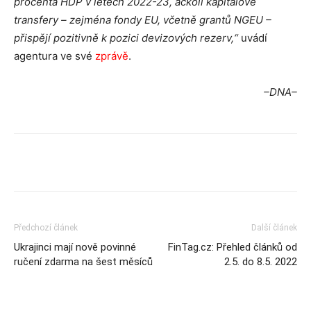
procenta HDP v letech 2022-23, ačkoli kapitálové
transfery – zejména fondy EU, včetně grantů NGEU –
přispějí pozitivně k pozici devizových rezerv,“
uvádí
agentura ve své
zprávě
.
–DNA–
Předchozí článek
Další článek
Ukrajinci mají nově povinné
FinTag.cz: Přehled článků od
ručení zdarma na šest měsíců
2.5. do 8.5. 2022