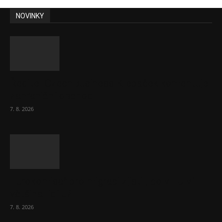
NOVINKY
Ředitel CzechBusiness Klepáček komentuje
zahraniční obchod
7. 8. 2026
Eurokomisař pro migraci zjistil, co v EU ví
většina lidí už...
7. 8. 2026