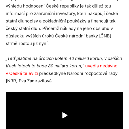
výhledu hodnocení České republiky je tak důležitou
informací pro zahraniční investory, kteří nakupují české
státní dluhopisy a pokladniční poukázky a financují tak
český státní dluh. Přičemž náklady na jeho obsluhu v
důsledku vyšších úroků České národní banky [ČNB]
strmě rostou již nyní.
„Teď platíme na úrocích kolem 40 miliard korun, v dalších
třech letech to bude 80 miliard korun,“
uvedla nedávno
v České televizi
předsedkyně Národní rozpočtové rady
[NRR] Eva Zamrazilová.