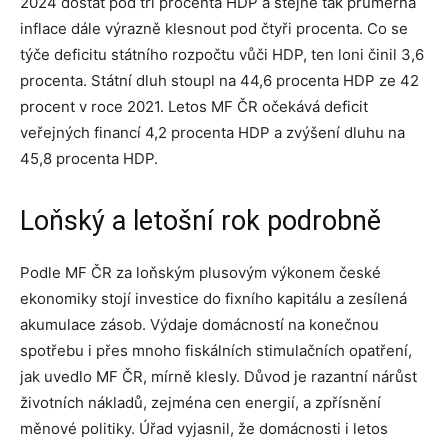
2024 dostat pod tři procenta HDP a stejně tak průměrná
inflace dále výrazně klesnout pod čtyři procenta. Co se
týče deficitu státního rozpočtu vůči HDP, ten loni činil 3,6
procenta. Státní dluh stoupl na 44,6 procenta HDP ze 42
procent v roce 2021. Letos MF ČR očekává deficit
veřejných financí 4,2 procenta HDP a zvýšení dluhu na
45,8 procenta HDP.
Loňský a letošní rok podrobně
Podle MF ČR za loňským plusovým výkonem české
ekonomiky stojí investice do fixního kapitálu a zesílená
akumulace zásob. Výdaje domácností na konečnou
spotřebu i přes mnoho fiskálních stimulačních opatření,
jak uvedlo MF ČR, mírně klesly. Důvod je razantní nárůst
životních nákladů, zejména cen energií, a zpřísnění
měnové politiky. Úřad vyjasnil, že domácnosti i letos