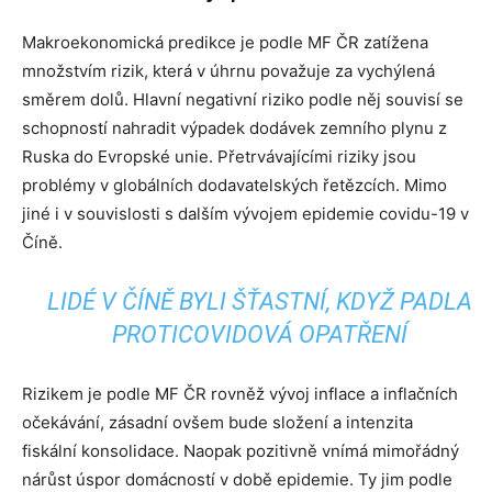
Makroekonomická predikce je podle MF ČR zatížena
množstvím rizik, která v úhrnu považuje za vychýlená
směrem dolů. Hlavní negativní riziko podle něj souvisí se
schopností nahradit výpadek dodávek zemního plynu z
Ruska do Evropské unie. Přetrvávajícími riziky jsou
problémy v globálních dodavatelských řetězcích. Mimo
jiné i v souvislosti s dalším vývojem epidemie covidu-19 v
Číně.
LIDÉ V ČÍNĚ BYLI ŠŤASTNÍ, KDYŽ PADLA
PROTICOVIDOVÁ OPATŘENÍ
Rizikem je podle MF ČR rovněž vývoj inflace a inflačních
očekávání, zásadní ovšem bude složení a intenzita
fiskální konsolidace. Naopak pozitivně vnímá mimořádný
nárůst úspor domácností v době epidemie. Ty jim podle