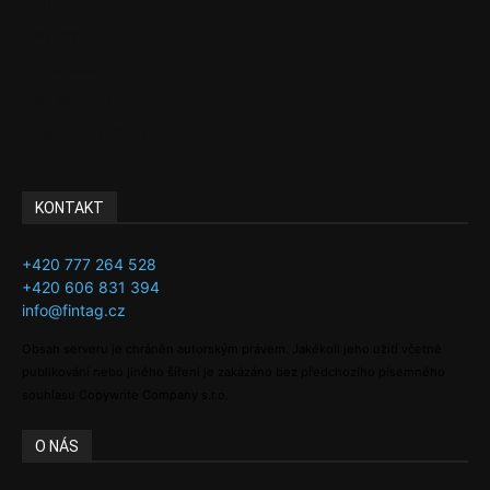
Finance
Byznys
Investice
Ke kávě a čaji
Adman´s Choice
KONTAKT
+420 777 264 528
+420 606 831 394
info@fintag.cz
Obsah serveru je chráněn autorským právem. Jakékoli jeho užití včetně
publikování nebo jiného šíření je zakázáno bez předchozího písemného
souhlasu Copywrite Company s.r.o.
O NÁS