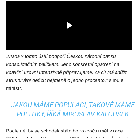
„Vláda v tomto úsilí podpoří Českou národní banku
konsolidačním balíčkem. Jeho konkrétní opatření na
koaliční úrovni intenzivně připravujeme. Za cíl má snížit
strukturální deficit nejméně o jedno procento,“
slibuje
ministr.
JAKOU MÁME POPULACI, TAKOVÉ MÁME
POLITIKY, ŘÍKÁ MIROSLAV KALOUSEK
Podle něj by se schodek státního rozpočtu měl v roce