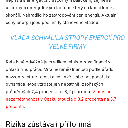
nepřišla s energeticky úsporným balíčkem, zejména
úsporným energetickým tarifem, který na konci loňska
skončil. Nahradilo ho zastropování cen energií. Aktuální
ceny energií jsou pod limity stanovené vládou.
VLÁDA SCHVÁLILA STROPY ENERGIÍ PRO
VELKÉ FIRMY
Relativně odvážná je predikce ministerstva financí v
oblasti trhu práce. Míra nezaměstnanosti podle úřadu
navzdory mírné recesi a celkově slabé hospodářské
dynamice letos vzroste jen nepatrně, z loňských
průměrných 2,4 procenta na 3,2 procenta.
V prosinci
nezaměstnanost v Česku stoupla o 0,2 procenta na 3,7
procenta
.
Rizika zůstávají přítomná