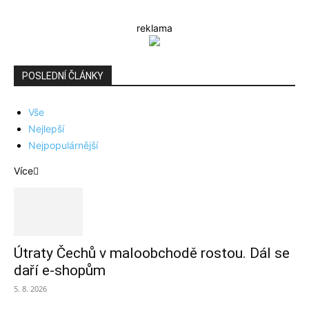
reklama
POSLEDNÍ ČLÁNKY
Vše
Nejlepší
Nejpopulárnější
Více
Útraty Čechů v maloobchodě rostou. Dál se
daří e-shopům
5. 8. 2026