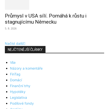
Průmysl v USA sílí. Pomáhá k růstu i
stagnujícímu Německu
5. 8. 2026
Načíst další
NEJČTENĚJŠÍ ČLÁNKY
Vše
Názory a komentáře
FinTag
Domácí
Finanční trhy
Hypotéky
Legislativa
Podílové fondy