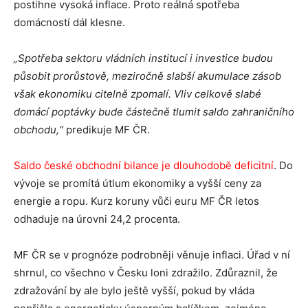
postihne vysoká inflace. Proto reálná spotřeba
domácností dál klesne.
„Spotřeba sektoru vládních institucí i investice budou
působit prorůstově, meziročně slabší akumulace zásob
však ekonomiku citelně zpomalí. Vliv celkově slabé
domácí poptávky bude částečně tlumit saldo zahraničního
obchodu,“
predikuje MF ČR.
Saldo české obchodní bilance je dlouhodobě deficitní
. Do
vývoje se promítá útlum ekonomiky a vyšší ceny za
energie a ropu. Kurz koruny vůči euru MF ČR letos
odhaduje na úrovni 24,2 procenta.
MF ČR se v prognóze podrobněji věnuje inflaci. Úřad v ní
shrnul, co všechno v Česku loni zdražilo. Zdůraznil, že
zdražování by ale bylo ještě vyšší, pokud by vláda