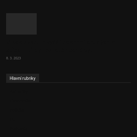
Vláda zvažuje vyšší zdanění chudých a
střední třídy. Bohaté nechá být
8. 3. 2023
Hlavní rubriky
Aktuality
Ekonomika
Politika
EU
Podcasty