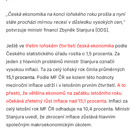
„Česká ekonomika na konci loňského roku prošla a nyní
stále prochází mírnou recesí v důsledku vysokých cen,“
potvrzuje ministr financí Zbyněk Stanjura [ODS].
Ještě ve
třetím loňském čtvrtletí česká ekonomika
podle
Českého statistického úřadu rostla o 1,5 procenta. Za
jeden z hlavních problémů ministr Stanjura označil
vysokou inflaci. Ta za celý loňský rok činila průměrných
15,1 procenta
. Podle MF ČR se kolem této hodnoty
meziroční inflace udrží i v letošním prvním čtvrtletí.
A to
přesto, že většina ekonomů na začátku letošního roku
očekává zřetelný růst inflace nad 15,1 procenta
. Inflaci za
celý letošní rok MF ČR odhaduje na 10,4 procenta. Ministr
Stanjura uvedl, že zkrocení inflace zůstává hlavním
společným makroekonomickým úkolem.