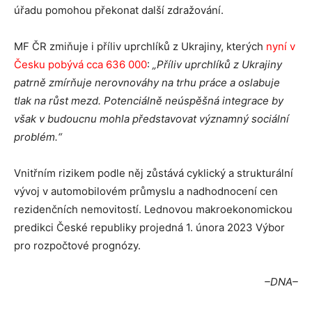
úřadu pomohou překonat další zdražování.
MF ČR zmiňuje i příliv uprchlíků z Ukrajiny, kterých
nyní v
Česku pobývá cca 636 000
:
„Příliv uprchlíků z Ukrajiny
patrně zmírňuje nerovnováhy na trhu práce a oslabuje
tlak na růst mezd. Potenciálně neúspěšná integrace by
však v budoucnu mohla představovat významný sociální
problém.“
Vnitřním rizikem podle něj zůstává cyklický a strukturální
vývoj v automobilovém průmyslu a nadhodnocení cen
rezidenčních nemovitostí. Lednovou makroekonomickou
predikci České republiky projedná 1. února 2023 Výbor
pro rozpočtové prognózy.
–DNA–