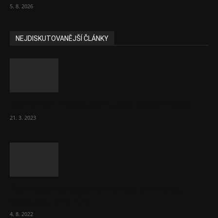
5. 8. 2026
NEJDISKUTOVANĚJŠÍ ČLÁNKY
Komentář: Hanba Vám, prezidente Pavle…
21. 3. 2023
Za místenkové peklo ve vlacích mohou
cestující, tvrdí ČD
4. 8. 2022