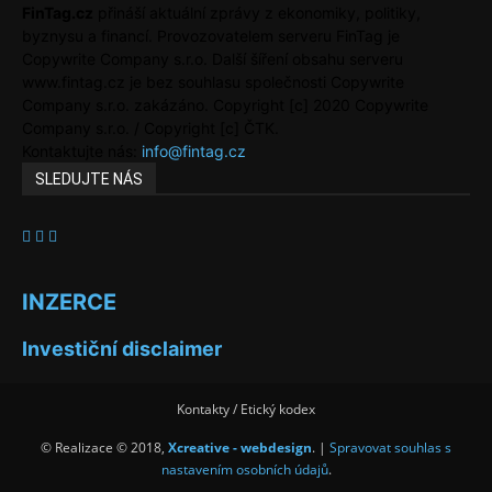
FinTag.cz
přináší aktuální zprávy z ekonomiky, politiky,
byznysu a financí. Provozovatelem serveru FinTag je
Copywrite Company s.r.o. Další šíření obsahu serveru
www.fintag.cz je bez souhlasu společnosti Copywrite
Company s.r.o. zakázáno. Copyright [c] 2020 Copywrite
Company s.r.o. / Copyright [c] ČTK.
Kontaktujte nás:
info@fintag.cz
SLEDUJTE NÁS
INZERCE
Investiční disclaimer
Kontakty / Etický kodex
© Realizace © 2018,
Xcreative - webdesign
. |
Spravovat souhlas s
nastavením osobních údajů
.