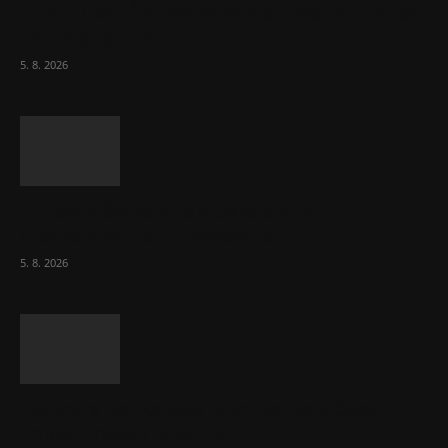
Útraty Čechů v maloobchodě rostou. Dál se
daří e-shopům
5. 8. 2026
Inflace v červenci stoupla, ale ne
dramaticky. Je 1,7 procenta
5. 8. 2026
Partners Banka jako první banka v Česku
umožní nákup bitcoinu