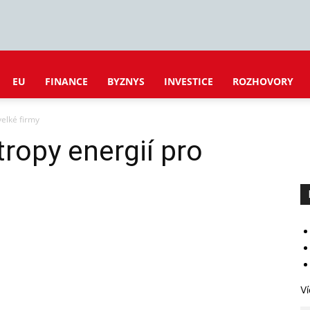
EU
FINANCE
BYZNYS
INVESTICE
ROZHOVORY
velké firmy
tropy energií pro
Ví