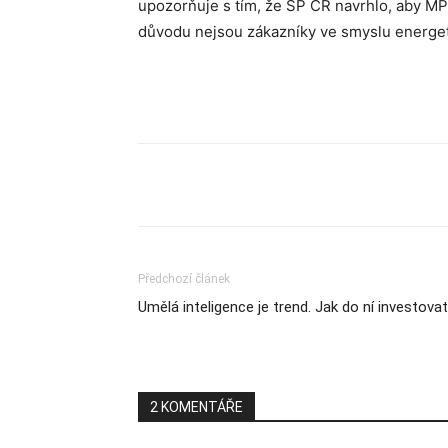
upozorňuje s tím, že SP ČR navrhlo, aby MPO
důvodu nejsou zákazníky ve smyslu energeti
Sdílet
Předchozí článek
Umělá inteligence je trend. Jak do ní investovat
2 KOMENTÁŘE