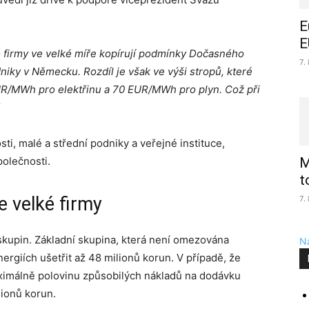
E
E
 firmy ve velké míře kopírují podmínky Dočasného
7.
niky v Německu. Rozdíl je však ve výši stropů, které
UR/MWh pro elektřinu a 70 EUR/MWh pro plyn. Což při
ti, malé a střední podniky a veřejné instituce,
polečnosti.
M
t
e velké firmy
7.
i skupin. Základní skupina, která není omezována
Na
rgiích ušetřit až 48 milionů korun. V případě, že
aximálně polovinu způsobilých nákladů na dodávku
ionů korun.