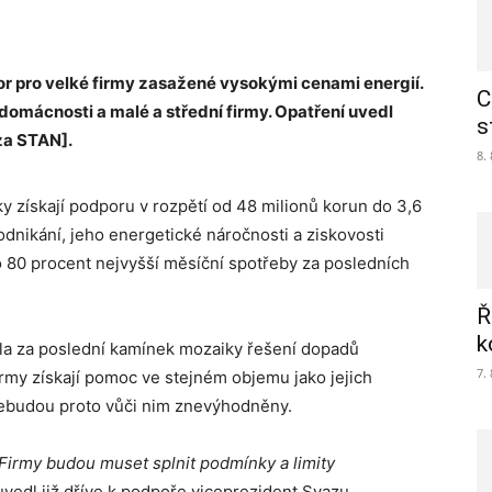
por pro velké firmy zasažené vysokými cenami energií.
C
domácnosti a malé a střední firmy. Opatření uvedl
s
za STAN].
8.
iky získají podporu v rozpětí od 48 milionů korun do 3,6
odnikání, jeho energetické náročnosti a ziskovosti
o 80 procent nejvyšší měsíční spotřeby za posledních
Ř
k
kela za poslední kamínek mozaiky řešení dopadů
7.
irmy získají pomoc ve stejném objemu jako jejich
 nebudou proto vůči nim znevýhodněny.
 Firmy budou muset splnit podmínky a limity
uvedl již dříve k podpoře viceprezident Svazu