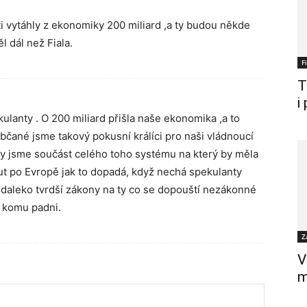
ti vytáhly z ekonomiky 200 miliard ,a ty budou někde
l dál než Fiala.
F
T
i
ulanty . O 200 miliard přišla naše ekonomika ,a to
bčané jsme takový pokusní králíci pro naši vládnoucí
my jsme součást celého toho systému na který by měla
ut po Evropě jak to dopadá, když nechá spekulanty
 daleko tvrdší zákony na ty co se dopouští nezákonné
o komu padni.
Z
V
m