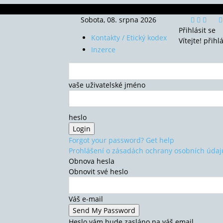
Sobota, 08. srpna 2026
Přihlásit se
Kontakty / Etický kodex
Vítejte! přihl
Inzerce
vaše uživatelské jméno
heslo
Forgot your password? Get help
Prohlášení o zásadách ochrany osobních údaj
Obnova hesla
Obnovit své heslo
Váš e-mail
Heslo vám bude zasláno na váš email