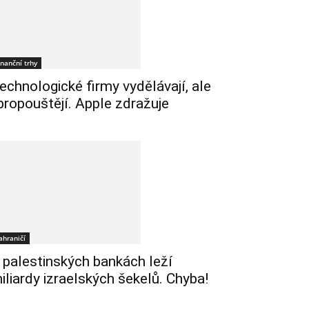
inanční trhy
echnologické firmy vydělávají, ale
 propouštějí. Apple zdražuje
ahraničí
 palestinských bankách leží
iliardy izraelských šekelů. Chyba!