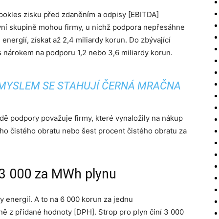
 pokles zisku před zdaněním a odpisy [EBITDA]
rvní skupině mohou firmy, u nichž podpora nepřesáhne
nergií, získat až 2,4 miliardy korun. Do zbývající
s nárokem na podporu 1,2 nebo 3,6 miliardy korun.
MYSLEM SE STAHUJÍ ČERNÁ MRAČNA
dě podpory považuje firmy, které vynaložily na nákup
ího čistého obratu nebo šest procent čistého obratu za
 3 000 za MWh plynu
y energií. A to na 6 000 korun za jednu
 z přidané hodnoty [DPH]. Strop pro plyn činí 3 000