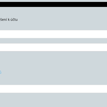
ášení k účtu
ů