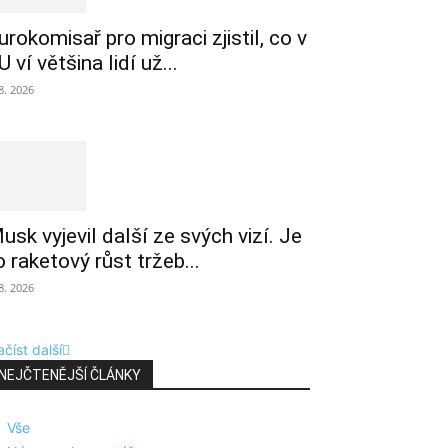
urokomisař pro migraci zjistil, co v
U ví většina lidí už...
 8. 2026
usk vyjevil další ze svých vizí. Je
o raketový růst tržeb...
 8. 2026
číst další
NEJČTENĚJŠÍ ČLÁNKY
Vše