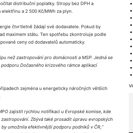
čítat distribuční poplatky. Stropy bez DPH a
 elektřinu a 2 500 Kč/MWh za plyn.
ergie čtvrtletně žádají své dodavatele. Pokud by
 nad maximem státu. Ten spotřebu zkontroluje podle
ropované ceny od dodavatelů automaticky.
ipu než zastropování pro domácnosti a MSP. Jedná se
u podporu Dočasného krizového rámce aplikací
Ví
případech zejména u energeticky náročných větších
.
O zajistit rychlou notifikaci u Evropské komise, kde
 zastropování. Zbývá také prosadit úpravu evropských
 by umožnila efektivnější podporu podniků v ČR,“