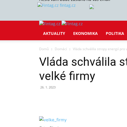
fintag.cz
AKTUALITY
EKONOMIKA
POLITIKA
Domů
Domácí
Vláda schválila stropy energií pro 
Vláda schválila s
velké firmy
26. 1. 2023
Sdílet