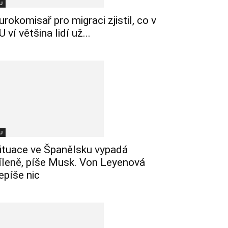
U
urokomisař pro migraci zjistil, co v
U ví většina lidí už...
U
ituace ve Španělsku vypadá
íleně, píše Musk. Von Leyenová
epíše nic