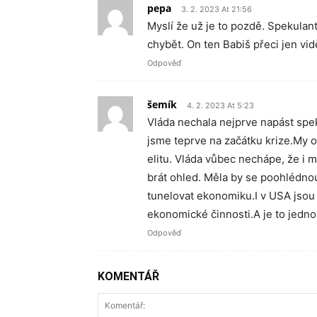
pepa
3. 2. 2023 At 21:56
Myslí že už je to pozdě. Spekulan
chybět. On ten Babiš přeci jen vidě
Odpověď
šemík
4. 2. 2023 At 5:23
Vláda nechala nejprve napást spek
jsme teprve na začátku krize.My o
elitu. Vláda vůbec nechápe, že i 
brát ohled. Měla by se poohlédno
tunelovat ekonomiku.I v USA jsou
ekonomické činnosti.A je to jedn
Odpověď
KOMENTÁŘ