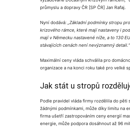
průmyslu a dopravy ČR [SP ČR] Jan Rafaj.
Nyní dodává:
„Základní podmínky stropu pro
krizového rámce, které mají nastaveny i pod
mají v Německu nastavené níže, a to 130 E
stávajících cenách není nevýznamný detail.“
Maximální ceny vláda schválila pro domácnos
organizace a na konci roku také pro velké s
Jak stát u stropů rozděluj
Podle pravidel vláda firmy rozdělila do pět
žádnými podmínkami, může díky limitu na ene
firma ušetří zastropováním ceny energií m
energie, může podpora dosáhnout až 96 mil