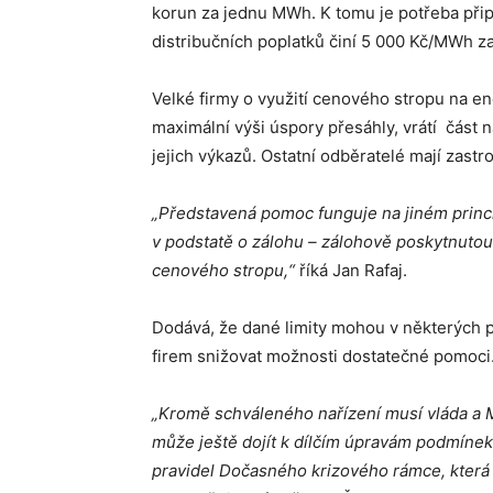
korun za jednu MWh. K tomu je potřeba připo
distribučních poplatků činí 5 000 Kč/MWh za
Velké firmy o využití cenového stropu na en
maximální výši úspory přesáhly, vrátí část
jejich výkazů. Ostatní odběratelé mají zast
„Představená pomoc funguje na jiném princ
v podstatě o zálohu – zálohově poskytnuto
cenového stropu,“
říká Jan Rafaj.
Dodává, že dané limity mohou v některých 
firem snižovat možnosti dostatečné pomoci
„Kromě schváleného nařízení musí vláda a MP
může ještě dojít k dílčím úpravám podmínek
pravidel Dočasného krizového rámce, která