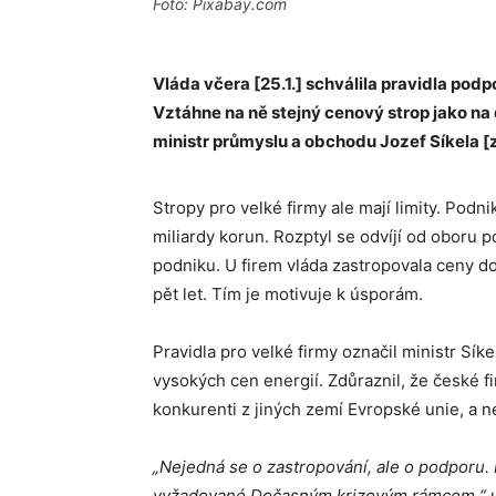
Foto: Pixabay.com
Vláda včera [25.1.] schválila pravidla pod
Vztáhne na ně stejný cenový strop jako na 
ministr průmyslu a obchodu Jozef Síkela [
Stropy pro velké firmy ale mají limity. Podn
miliardy korun. Rozptyl se odvíjí od oboru p
podniku. U firem vláda zastropovala ceny d
pět let. Tím je motivuje k úsporám.
Pravidla pro velké firmy označil ministr Sí
vysokých cen energií. Zdůraznil, že české f
konkurenti z jiných zemí Evropské unie, a
„Nejedná se o zastropování, ale o podporu.
vyžadované Dočasným krizovým rámcem,“