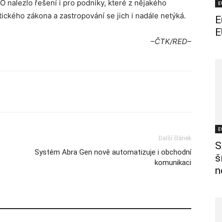
 nalezlo řešení i pro podniky, které z nějakého
E
ckého zákona a zastropování se jich i nadále netýká.
E
E
–ČTK/RED–
E
Další článek
S
Systém Abra Gen nově automatizuje i obchodní
š
komunikaci
n