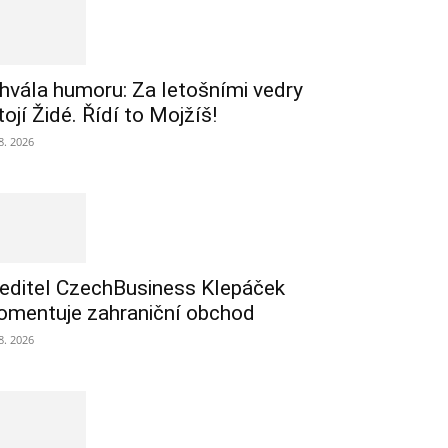
hvála humoru: Za letošními vedry
tojí Židé. Řídí to Mojžíš!
 8. 2026
editel CzechBusiness Klepáček
omentuje zahraniční obchod
 8. 2026