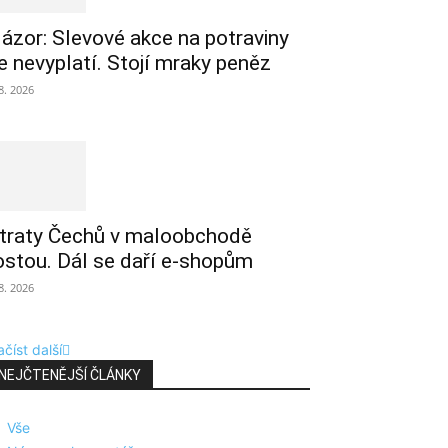
ázor: Slevové akce na potraviny
e nevyplatí. Stojí mraky peněz
 8. 2026
traty Čechů v maloobchodě
ostou. Dál se daří e-shopům
 8. 2026
číst další
NEJČTENĚJŠÍ ČLÁNKY
Vše