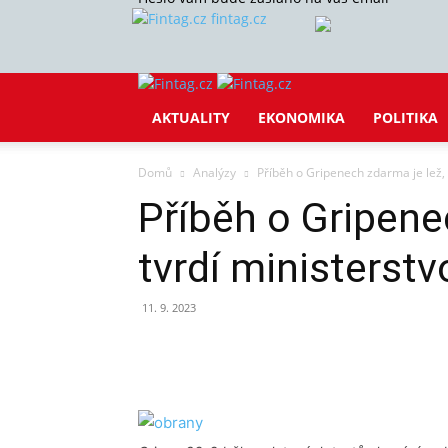
fintag.cz
AKTUALITY
EKONOMIKA
POLITIKA
Domů
Analýzy
Příběh o Gripenech zdarma je lež, 
Příběh o Gripene
tvrdí ministerst
11. 9. 2023
Sdílet