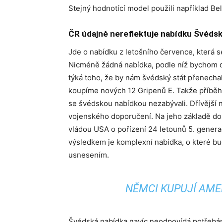
Stejný hodnotící model použili například B
ČR údajně nereflektuje nabídku Švédsk
Jde o nabídku z letošního července, která s
Nicméně žádná nabídka, podle níž bychom do
týká toho, že by nám švédský stát přenecha
koupíme nových 12 Gripenů E. Takže příběh 
se švédskou nabídkou nezabývali. Dřívější 
vojenského doporučení. Na jeho základě dos
vládou USA o pořízení 24 letounů 5. generac
výsledkem je komplexní nabídka, o které b
usnesením.
NĚMCI KUPUJÍ AME
Švédská nabídka navíc neodpovídá potřebám