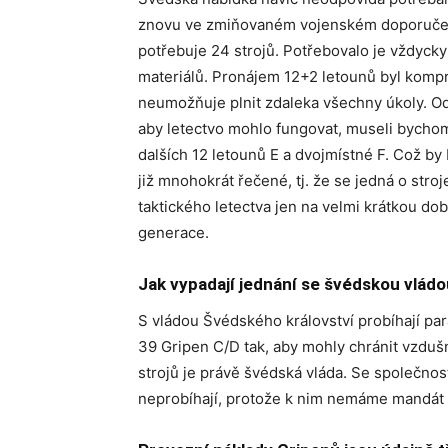
znovu ve zmiňovaném vojenském doporučen
potřebuje 24 strojů. Potřebovalo je vždycky
materiálů. Pronájem 12+2 letounů byl kompr
neumožňuje plnit zdaleka všechny úkoly. Od
aby letectvo mohlo fungovat, museli bychom
dalších 12 letounů E a dvojmístné F. Což by
již mnohokrát řečené, tj. že se jedná o stro
taktického letectva jen na velmi krátkou dob
generace.
Jak vypadají jednání se švédskou vládo
S vládou Švédského království probíhají pa
39 Gripen C/D tak, aby mohly chránit vzduš
strojů je právě švédská vláda. Se společno
neprobíhají, protože k nim nemáme mandát 