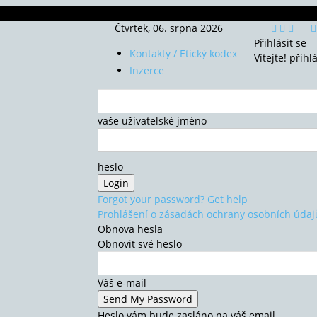
Čtvrtek, 06. srpna 2026
Přihlásit se
Kontakty / Etický kodex
Vítejte! přihl
Inzerce
vaše uživatelské jméno
heslo
Forgot your password? Get help
Prohlášení o zásadách ochrany osobních údaj
Obnova hesla
Obnovit své heslo
Váš e-mail
Heslo vám bude zasláno na váš email