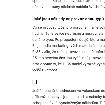
společnosti Saab je z důvodů, které nám nej
nám tyto letouny oficiálně nabídla švédská v
Jaké jsou náklady na provoz obou typů
Co se provozu týče, pro porovnání jsme voli
hodiny. To je velice nepřesné a nesrovnatel
daného typu. Po přepočtení údajů, které m
E], je podle marketingových materiálů spole
F-35 vyšlo, že roční provoz se započtením 
35 je o necelou čtvrtinu vyšší než provoz j
brát v potaz to, že F-35 nabízí výrazně vyš
vyšší životnost.
[…]
Ještě obecně k hodnocení ve vojenském dopo
přičemž cena byla jedním z nich a nabídky
schopností vůči vynaloženým nákladům. F-35