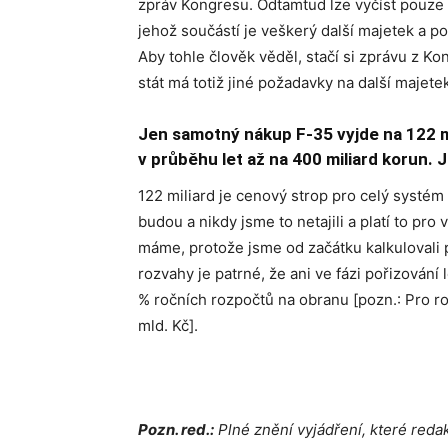
zpráv Kongresu. Odtamtud lze vyčíst pouze
jehož součástí je veškerý další majetek a po
Aby tohle člověk věděl, stačí si zprávu z Ko
stát má totiž jiné požadavky na další majete
Jen samotný nákup F-35 vyjde na 122 m
v průběhu let až na 400 miliard korun. 
122 miliard je cenový strop pro celý systé
budou a nikdy jsme to netajili a platí to p
máme, protože jsme od začátku kalkulovali 
rozvahy je patrné, že ani ve fázi pořizování
% ročních rozpočtů na obranu [pozn.: Pro r
mld. Kč].
Pozn. red.:
Plné znění vyjádření, které red