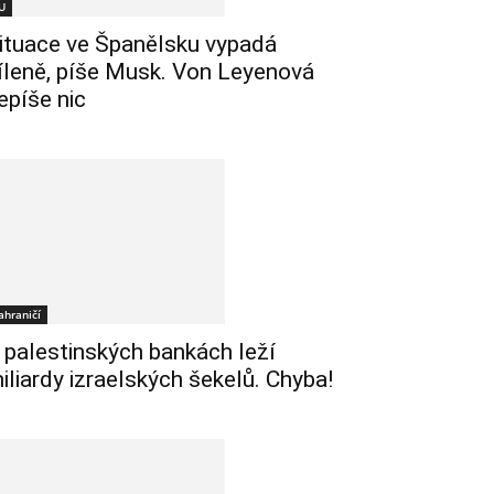
U
ituace ve Španělsku vypadá
íleně, píše Musk. Von Leyenová
epíše nic
ahraničí
 palestinských bankách leží
iliardy izraelských šekelů. Chyba!