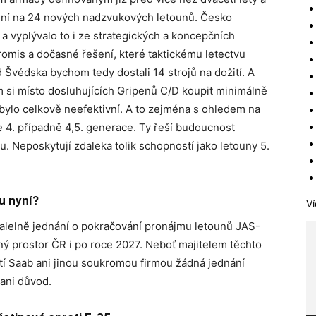
í na 24 nových nadzvukových letounů. Česko
 a vyplývalo to i ze strategických a koncepčních
omis a dočasné řešení, které taktickému letectvu
 Švédska bychom tedy dostali 14 strojů na dožití. A
 si místo dosluhujících Gripenů C/D koupit minimálně
 bylo celkově neefektivní. A to zejména s ohledem na
je 4. případně 4,5. generace. Ty řeší budoucnost
u. Neposkytují zdaleka tolik schopností jako letouny 5.
u nyní?
Ví
ralelně jednání o pokračování pronájmu letounů JAS-
ný prostor ČR i po roce 2027. Neboť majitelem těchto
stí Saab ani jinou soukromou firmou žádná jednání
ani důvod.