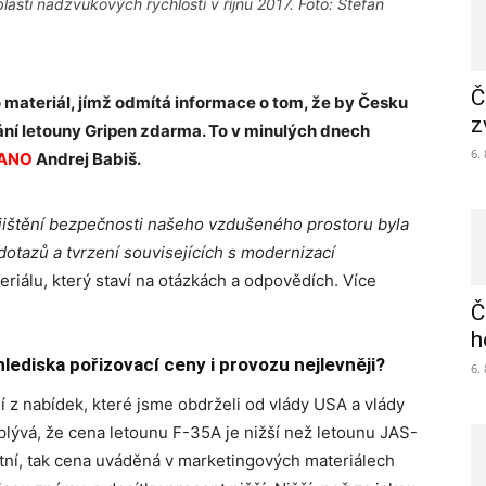
asti nadzvukových rychlostí v říjnu 2017. Foto: Stefan
Č
 materiál, jímž odmítá informace o tom, že by Česku
z
ání letouny Gripen zdarma. To v minulých dnech
6.
 ANO
Andrej Babiš.
jištění bezpečnosti našeho vzdušeného prostoru byla
otazů a tvrzení souvisejících s modernizací
riálu, který staví na otázkách a odpovědích. Více
Č
h
lediska pořizovací ceny i provozu nejlevněji?
6.
 z nabídek, které jsme obdrželi od vlády USA a vlády
plývá, že cena letounu F-35A je nižší než letounu JAS-
tní, tak cena uváděná v marketingových materiálech