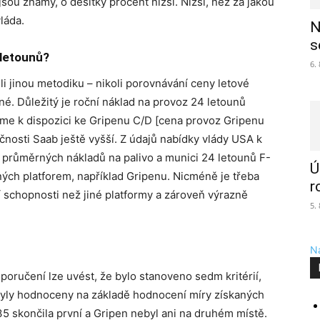
sou známy, o desítky procent nižší. Nižší, než za jakou
láda.
N
s
 letounů?
6.
li jinou metodiku – nikoli porovnávání ceny letové
né. Důležitý je roční náklad na provoz 24 letounů
áme k dispozici ke Gripenu C/D [cena provoz Gripenu
čnosti Saab ještě vyšší. Z údajů nabídky vlády USA k
i průměrných nákladů na palivo a munici 24 letounů F-
Ú
iných platforem, například Gripenu. Nicméně je třeba
r
ší schopnosti než jiné platformy a zároveň výrazně
5.
Na
ručení lze uvést, že bylo stanoveno sedm kritérií,
 byly hodnoceny na základě hodnocení míry získaných
 skončila první a Gripen nebyl ani na druhém místě.