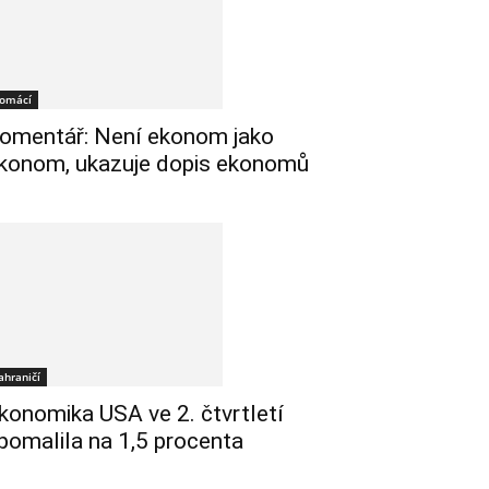
omácí
omentář: Není ekonom jako
konom, ukazuje dopis ekonomů
ahraničí
konomika USA ve 2. čtvrtletí
pomalila na 1,5 procenta