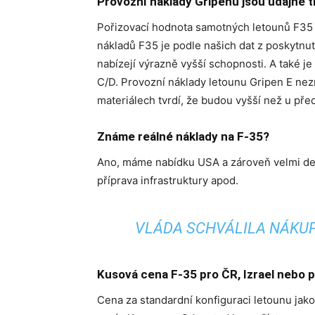
Provozní náklady Gripenů jsou údajně t
Pořizovací hodnota samotných letounů F35 j
nákladů F35 je podle našich dat z poskytnut
nabízejí výrazně vyšší schopnosti. A také j
C/D. Provozní náklady letounu Gripen E ne
materiálech tvrdí, že budou vyšší než u pře
Známe reálné náklady na F-35?
Ano, máme nabídku USA a zároveň velmi detai
příprava infrastruktury apod.
VLÁDA SCHVÁLILA NÁKUP
Kusová cena F-35 pro ČR, Izrael nebo p
Cena za standardní konfiguraci letounu jako 