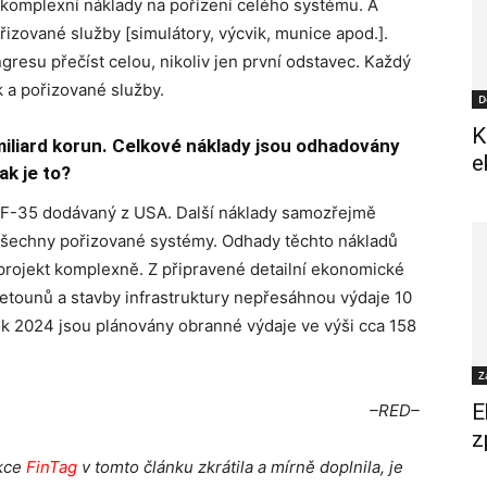
 komplexní náklady na pořízení celého systému. A
řizované služby [simulátory, výcvik, munice apod.].
ngresu přečíst celou, nikoliv jen první odstavec. Každý
k a pořizované služby.
D
K
iliard korun. Celkové náklady jsou odhadovány
e
Jak je to?
m F-35 dodávaný z USA. Další náklady samozřejmě
ro všechny pořizované systémy. Odhady těchto nákladů
projekt komplexně. Z připravené detailní ekonomické
 letounů a stavby infrastruktury nepřesáhnou výdaje 10
ok 2024 jsou plánovány obranné výdaje ve výši cca 158
Z
E
–RED–
z
akce
FinTag
v tomto článku zkrátila a mírně doplnila, je