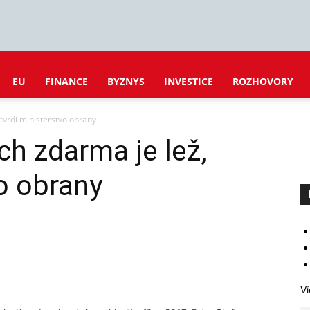
EU
FINANCE
BYZNYS
INVESTICE
ROZHOVORY
tvrdí ministerstvo obrany
ch zdarma je lež,
vo obrany
Ví