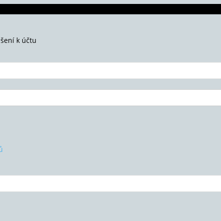
ášení k účtu
ů