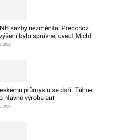
NB sazby nezměnila. Předchozí
výšení bylo správné, uvedl Michl
 8. 2026
eskému průmyslu se daří. Táhne
o hlavně výroba aut
 8. 2026