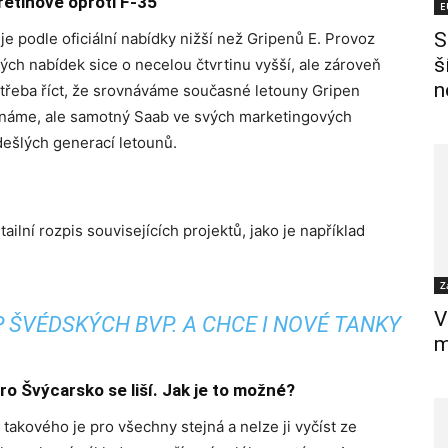
řetinové oproti F-35
E
S
e podle oficiální nabídky nižší než Gripenů E. Provoz
š
ých nabídek sice o necelou čtvrtinu vyšší, ale zároveň
n
e třeba říct, že srovnáváme současné letouny Gripen
známe, ale samotný Saab ve svých marketingových
dešlých generací letounů.
lní rozpis souvisejících projektů, jako je například
Z
V
 ŠVÉDSKÝCH BVP. A CHCE I NOVÉ TANKY
m
ro Švýcarsko se liší. Jak je to možné?
takového je pro všechny stejná a nelze ji vyčíst ze