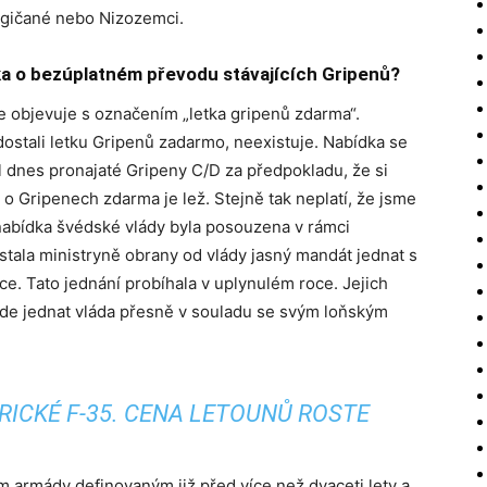
elgičané nebo Nizozemci.
a o bezúplatném převodu stávajících Gripenů?
e objevuje s označením „letka gripenů zdarma“.
stali letku Gripenů zadarmo, neexistuje. Nabídka se
l dnes pronajaté Gripeny C/D za předpokladu, že si
o Gripenech zdarma je lež. Stejně tak neplatí, že jsme
nabídka švédské vlády byla posouzena v rámci
tala ministryně obrany od vlády jasný mandát jednat s
e. Tato jednání probíhala v uplynulém roce. Jejich
ude jednat vláda přesně v souladu se svým loňským
RICKÉ F-35. CENA LETOUNŮ ROSTE
 armády definovaným již před více než dvaceti lety a