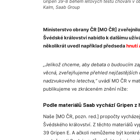
Gripen 39-8 během letových testů chování v obl
Kalm, Saab Group
Ministerstvo obrany ČR [MO ČR] zveřejnilo
Švédské království nabídlo k dalšímu užív
několikrát uvedl například předseda
hnutí
„Jelikož chceme, aby debata o budoucím za
věcná, zveřejňujeme přehled nejčastějších d
nadzvukového letectva,“
uvádí MO ČR v mate
publikujeme ve zkráceném znění níže:
Podle materiálů Saab vychází Gripen z h
Naše [MO ČR, pozn. red.] propočty vycházejí
Švédského království. Z těchto materiálů vy
39 Gripen E. A ačkoli nemůžeme být konkré