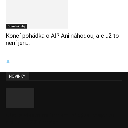
Finanční trhy
Končí pohádka o AI? Ani náhodou, ale už to
není jen...
NOVINKY
Obcí s vlastními firmami přibývá. Majoritu
drží v 1 037 firmách