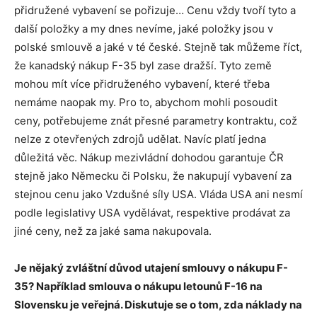
přidružené vybavení se pořizuje… Cenu vždy tvoří tyto a
další položky a my dnes nevíme, jaké položky jsou v
polské smlouvě a jaké v té české. Stejně tak můžeme říct,
že kanadský nákup F-35 byl zase dražší. Tyto země
mohou mít více přidruženého vybavení, které třeba
nemáme naopak my. Pro to, abychom mohli posoudit
ceny, potřebujeme znát přesné parametry kontraktu, což
nelze z otevřených zdrojů udělat. Navíc platí jedna
důležitá věc. Nákup mezivládní dohodou garantuje ČR
stejně jako Německu či Polsku, že nakupují vybavení za
stejnou cenu jako Vzdušné síly USA. Vláda USA ani nesmí
podle legislativy USA vydělávat, respektive prodávat za
jiné ceny, než za jaké sama nakupovala.
Je nějaký zvláštní důvod utajení smlouvy o nákupu F-
35? Například smlouva o nákupu letounů F-16 na
Slovensku je veřejná. Diskutuje se o tom, zda náklady na