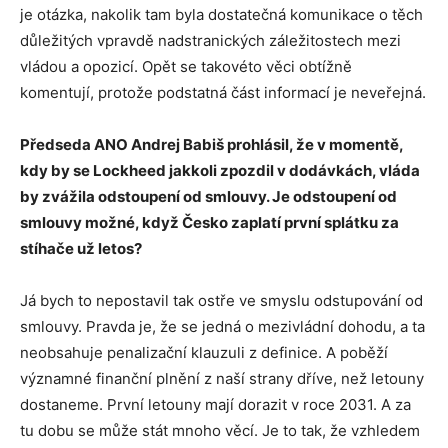
je otázka, nakolik tam byla dostatečná komunikace o těch
důležitých vpravdě nadstranických záležitostech mezi
vládou a opozicí. Opět se takovéto věci obtížně
komentují, protože podstatná část informací je neveřejná.
Předseda
ANO Andrej Babiš prohl
á
sil, že v momentě,
kdy by se
Lockheed jakkoli zpozdil v dodávkách, vláda
by zvážila odstoupení od smlouvy. Je odstoupení od
smlouvy možné, když Česko zaplatí první splátku za
stíhače už letos?
Já bych to nepostavil tak ostře ve smyslu odstupování od
smlouvy. Pravda je, že se jedná o mezivládní dohodu, a ta
neobsahuje penalizační klauzuli z definice. A poběží
významné finanční plnění z naší strany dříve, než letouny
dostaneme. První letouny mají dorazit v roce 2031. A za
tu dobu se může stát mnoho věcí. Je to tak, že vzhledem