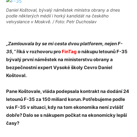
Daniel Koštoval, bývalý náměstek ministra obrany a dnes
podle některých médií i horký kandidát na českého
velvyslance v Moskvě. / Foto: Petr Duchoslav
„Zamlouvala by se mi cesta dvou platforem, nejen F-
35,“
říká v rozhovoru pro
FinTag
o nákupu letounů F-35
bývalý první náměstek na ministerstvu obrany a
bezpečnostní expert
Vysoké školy Cevro Daniel
Koštoval.
Pane Koštovale, vláda podepsala kontrakt na dod
á
n
í
24
letounů F-35 za 150 miliard korun. Potřebujeme podle
v
á
s F-35 v situaci, kdy na tom ekonomika nen
í
zvl
á
šť
dobře? Dalo se s n
á
kupem počkat na ekonomicky lepší
časy
?