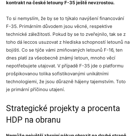
kontrakt na české letouny F-35 ještě nevzrostou.
To si nemyslím, že by se to týkalo navýšení financování
F-35. Primárním důvodem jsou věcné, respektive
technické záležitosti. Pokud by se to zveřejnilo, tak se z
toho dá leccos usuzovat z hlediska schopností letounů na
bojišti. Co se týče vámi zmiňovaných letounů F-16, ten
dnes platí za všeobecně známý letoun, mnoho věcí
nepotřebujete utajovat. V případě F-35 jde o platformu
prošpikovanou tolika sofistikovanými unikátními
technologiemi, že jsou důrazně hájeny tajemstvím. Toto
je primární příčinou utajení.
Strategické projekty a procenta
HDP na obranu
Nemůže největš
í
zbrojn
í
n
á
kup ohrozit na druh
é
straně