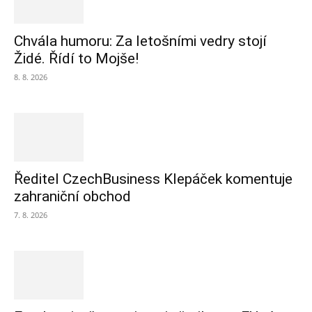
Chvála humoru: Za letošními vedry stojí
Židé. Řídí to Mojše!
8. 8. 2026
Ředitel CzechBusiness Klepáček komentuje
zahraniční obchod
7. 8. 2026