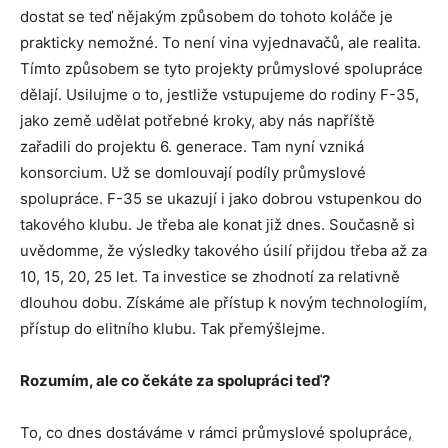
dostat se teď nějakým způsobem do tohoto koláče je
prakticky nemožné. To není vina vyjednavačů, ale realita.
Tímto způsobem se tyto projekty průmyslové spolupráce
dělají. Usilujme o to, jestliže vstupujeme do rodiny F-35,
jako země udělat potřebné kroky, aby nás napříště
zařadili do projektu 6. generace. Tam nyní vzniká
konsorcium. Už se domlouvají podíly průmyslové
spolupráce. F-35 se ukazují i jako dobrou vstupenkou do
takového klubu. Je třeba ale konat již dnes. Současně si
uvědomme, že výsledky takového úsilí přijdou třeba až za
10, 15, 20, 25 let. Ta investice se zhodnotí za relativně
dlouhou dobu. Získáme ale přístup k novým technologiím,
přístup do elitního klubu. Tak přemýšlejme.
Rozumím, ale co čekáte za spolupráci teď?
To, co dnes dostáváme v rámci průmyslové spolupráce,