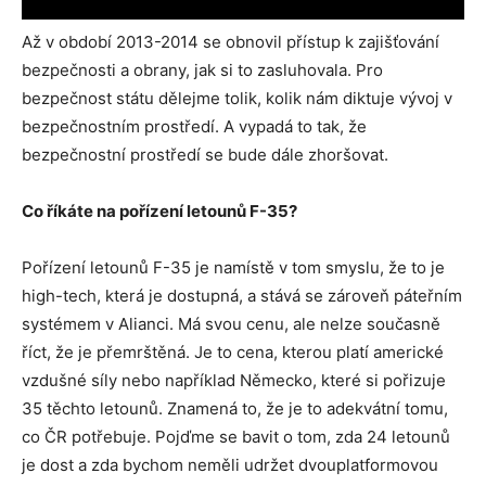
Až v období 2013-2014 se obnovil přístup k zajišťování
bezpečnosti a obrany, jak si to zasluhovala. Pro
bezpečnost státu dělejme tolik, kolik nám diktuje vývoj v
bezpečnostním prostředí. A vypadá to tak, že
bezpečnostní prostředí se bude dále zhoršovat.
Co říkáte na pořízení letounů F-35?
Pořízení letounů F-35 je namístě v tom smyslu, že to je
high-tech, která je dostupná, a stává se zároveň páteřním
systémem v Alianci. Má svou cenu, ale nelze současně
říct, že je přemrštěná. Je to cena, kterou platí americké
vzdušné síly nebo například Německo, které si pořizuje
35 těchto letounů. Znamená to, že je to adekvátní tomu,
co ČR potřebuje. Pojďme se bavit o tom, zda 24 letounů
je dost a zda bychom neměli udržet dvouplatformovou