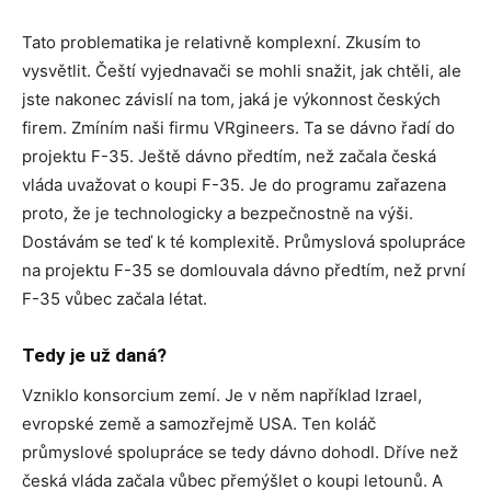
Tato problematika je relativně komplexní. Zkusím to
vysvětlit. Čeští vyjednavači se mohli snažit, jak chtěli, ale
jste nakonec závislí na tom, jaká je výkonnost českých
firem. Zmíním naši firmu VRgineers. Ta se dávno řadí do
projektu F-35. Ještě dávno předtím, než začala česká
vláda uvažovat o koupi F-35. Je do programu zařazena
proto, že je technologicky a bezpečnostně na výši.
Dostávám se teď k té komplexitě. Průmyslová spolupráce
na projektu F-35 se domlouvala dávno předtím, než první
F-35 vůbec začala létat.
Tedy je už daná?
Vzniklo konsorcium zemí. Je v něm například Izrael,
evropské země a samozřejmě USA. Ten koláč
průmyslové spolupráce se tedy dávno dohodl. Dříve než
česká vláda začala vůbec přemýšlet o koupi letounů. A