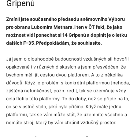
Gripenů
Zmínil jste současného předsedu sněmovního V
ý
boru
pro obranu Lubom
í
ra Metnara. I ten v ČT řekl, že jako
možnost vid
í
ponechat si 14 Gripenů a doplnit je o letku
dalš
í
ch F-35. Předpokládám, že souhlasíte.
Já jsem o dlouhodobé budoucnosti vzdušných sil hovořil
opakovaně i v různých diskusích a jsem přesvědčen, že
bychom měli jít cestou dvou platforem. A to z několika
důvodů. Když je problém s konkrétní platformou [nehoda,
zjištěná nefunkčnost, pozn. red.], tak se uzemňuje vždy
celá flotila této platformy. To do doby, než se přijde na to,
co se vlastně stalo, jaká byla příčina. Když máte jednu
platformu, tak se vám může stát, že uzemníte všechno a
nemáte stroj, který by vám chránil vzdušný prostor.