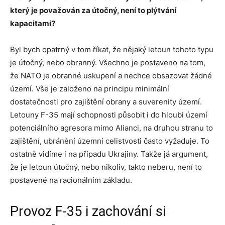
kter
ý
je považov
á
n za
ú
točn
ý
, nen
í
to pl
ý
tv
á
n
í
kapacitami
?
Byl bych opatrný v tom říkat, že nějaký letoun tohoto typu
je útočný, nebo obranný. Všechno je postaveno na tom,
že NATO je obranné uskupení a nechce obsazovat žádné
území. Vše je založeno na principu minimální
dostatečnosti pro zajištění obrany a suverenity území.
Letouny F-35 mají schopnosti působit i do hloubi území
potenciálního agresora mimo Alianci, na druhou stranu to
zajištění, ubránění územní celistvosti často vyžaduje. To
ostatně vidíme i na případu Ukrajiny. Takže já argument,
že je letoun útočný, nebo nikoliv, takto neberu, není to
postavené na racionálním základu.
Provoz F-35 i zachování si