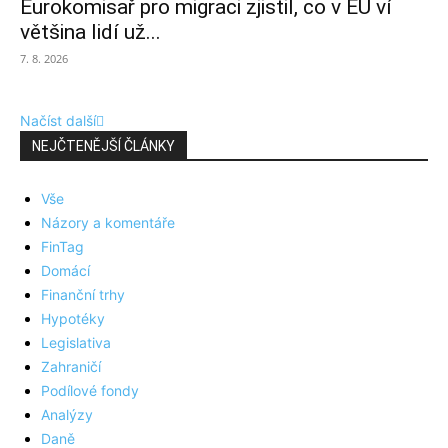
Eurokomisař pro migraci zjistil, co v EU ví
většina lidí už...
7. 8. 2026
Načíst další
NEJČTENĚJŠÍ ČLÁNKY
Vše
Názory a komentáře
FinTag
Domácí
Finanční trhy
Hypotéky
Legislativa
Zahraničí
Podílové fondy
Analýzy
Daně