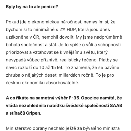
Byly by na to ale peníze?
Pokud jde o ekonomickou náročnost, nemyslím si, že
bychom si to minimálně s 2% HDP, která jsou dnes
uzákoněna v ČR, nemohli dovolit. My jsme nadprůměrně
bohatá společnost a stát. Je to spíše o vůli a schopnosti
priorizovat a vztahovat se k vnějšímu světu, který
nevypadá vůbec příznivě, realisticky řečeno. Platby se
navíc rozloží do 10 až 15 let. To znamená, že se bavíme
zhruba o nějakých deseti miliardách ročně. To je pro
českou ekonomiku absorbovatelné.
A co říkáte na samotný výběr F-35. Opozice nam
í
t
á
, že
vl
á
da nezohlednila nab
í
dku šv
é
dsk
é
společnosti SAAB
a st
í
hačů Gripen.
Ministerstvo obrany nechalo ještě za bývalého ministra