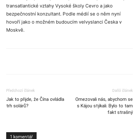
transatlantické vztahy Vysoké školy Cevro a jako
bezpečnostní konzultant. Podle médií se o něm nyní
hovoří jako o možném budoucím velvyslanci Česka v
Moskvě.
Předchozí článek
Další článek
Jak to přijde, že Čína ovládla
Omezovali nás, abychom se
trh solárů?
s Kájou stýkali. Bylo to tam
fakt strašný
1 komentář