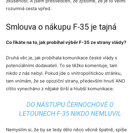
zkušenost. A jsem přesvědčen, že zjistíme, že je to velmi
rozumná cesta vpřed.
Smlouva o nákupu F-35 je tajná
Co říkáte na to, jak probíhal výběr F-35 ze strany vlády?
Druhá věc je, jak probíhala komunikace české vlády s
potenciálními dodavateli. To se těžko komentuje, tam
nikdo z nás nebyl. Pokud jde o vnitropolitickou stránku,
tam vnímám, že se opoziční strany, především hnutí ANO
cítilo vynecháno z nějaké širší a hlubší komunikace.
DO NÁSTUPU ČERNOCHOVÉ O
LETOUNECH F-35 NIKDO NEMLUVIL
Nemyslím si, že by se tedy dělo něco věcně špatně, spíše