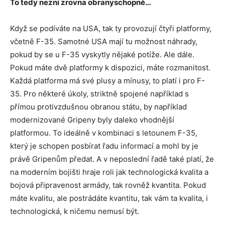
To tedy nezní zrovna obranyschopně…
Když se podíváte na USA, tak ty provozují čtyři platformy,
včetně F-35. Samotné USA mají tu možnost náhrady,
pokud by se u F-35 vyskytly nějaké potíže. Ale dále.
Pokud máte dvě platformy k dispozici, máte rozmanitost.
Každá platforma má své plusy a mínusy, to platí i pro F-
35. Pro některé úkoly, striktně spojené například s
přímou protivzdušnou obranou státu, by například
modernizované Gripeny byly daleko vhodnější
platformou. To ideálně v kombinaci s letounem F-35,
který je schopen posbírat řadu informací a mohl by je
právě Gripenům předat. A v neposlední řadě také platí, že
na moderním bojišti hraje roli jak technologická kvalita a
bojová připravenost armády, tak rovněž kvantita. Pokud
máte kvalitu, ale postrádáte kvantitu, tak vám ta kvalita, i
technologická, k ničemu nemusí být.