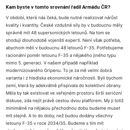
Kam byste v tomto srovnání řadil Armádu ČR?
V období, které nás čeká, bude nutné realizovat nárůst
kvality i kvantity. České vzdušné síly by v budoucnu měly
správně mít 48 supersonických letounů. Na tom se
shodují dlouhodobě vojenští experti. Není však potřeba,
abychom měli v budoucnu 48 letounů F-35. Potřebujeme
racionální poměr letounu F-35 a nějakého jiného typu
mimo 5. generaci. V našem případě například
modernizovaného Gripenu. To je za mě velmi dobrá
varianta i z hlediska ekonomické náročnosti. Byli bychom
zemí, která by adekvátně přispívala do kolektivní obrany.
Měla by tak existovat ve veřejném prostoru širší seriózní
diskuse, zda nejít právě cestou dvou platforem. My ji totiž
minimálně na nějakou přechodnou dobu budeme muset
mít stejně. A to do doby, než budou dodány všechny
letouny F-35 v roce 2034/35. Budeme s tím mít