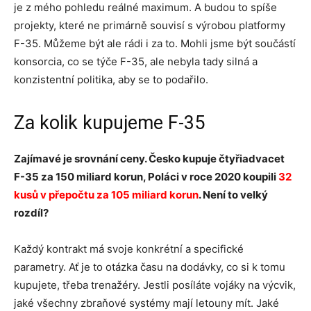
je z mého pohledu reálné maximum. A budou to spíše
projekty, které ne primárně souvisí s výrobou platformy
F-35. Můžeme být ale rádi i za to. Mohli jsme být součástí
konsorcia, co se týče F-35, ale nebyla tady silná a
konzistentní politika, aby se to podařilo.
Za kolik kupujeme F-35
Zaj
í
mav
é
je srovn
á
n
í
ceny. Česko kupuje čtyřiadvacet
F-35 za 150 miliard korun, Pol
á
ci v roce 2020 koupili
32
kusů v přepočtu za 105 miliard korun
. Nen
í
to
velk
ý
rozd
í
l
?
Každý kontrakt má svoje konkrétní a specifické
parametry. Ať je to otázka času na dodávky, co si k tomu
kupujete, třeba trenažéry. Jestli posíláte vojáky na výcvik,
jaké všechny zbraňové systémy mají letouny mít. Jaké