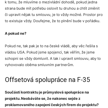
k tomu, že mluvíme o mezivládní dohodě, pokud jedna
strana bude mít potřebu oslovit tu druhou a chtít změnit
či upravit nějak tu smlouvu, je to vždy možné. Prostor pro
to existuje vždy. Doufejme, že to plnění bude v pořádku.
A pokud ne?
Pokud ne, tak pak je to na české vládě, aby věc řešila s
vládou USA. Pokud jsme spojenci, tak věřím, že jsme
schopni se vždy domluvit. A tak i upravit smlouvu, aby to
vyhovovalo oběma smluvním partnerům.
Offsetová spolupráce na F-35
Souč
á
st
í
kontraktu je průmyslov
á
spolupr
á
ce na
projektu.
Neob
á
v
á
te se, že nakonec
sejde z
proklamovan
é
ho
zapojen
í
česk
ý
ch firem do projektu
?