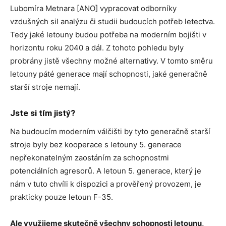
Lubomíra Metnara [ANO] vypracovat odborníky
vzdušných sil analýzu či studii budoucích potřeb letectva.
Tedy jaké letouny budou potřeba na moderním bojišti v
horizontu roku 2040 a dál. Z tohoto pohledu byly
probrány jistě všechny možné alternativy. V tomto směru
letouny páté generace mají schopnosti, jaké generačně
starší stroje nemají.
Jste si tím jistý?
Na budoucím moderním válčišti by tyto generačně starší
stroje byly bez kooperace s letouny 5. generace
nepřekonatelným zaostáním za schopnostmi
potenciálních agresorů. A letoun 5. generace, který je
nám v tuto chvíli k dispozici a prověřený provozem, je
prakticky pouze letoun F-35.
Ale využijeme skutečně všechny schopnosti letounu,