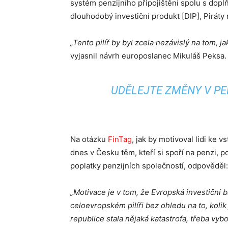
systém penzijního připojištění spolu s dopl
dlouhodobý investiční produkt [DIP], Piráty n
„Tento pilíř by byl zcela nezávislý na tom, 
vyjasnil návrh europoslanec Mikuláš Peksa.
UDĚLEJTE ZMĚNY V PEN
Na otázku
FinTag
, jak by motivoval lidi ke
dnes v Česku těm, kteří si spoří na penzi, p
poplatky penzijních společností, odpověděl:
„Motivace je v tom, že Evropská investiční 
celoevropském pilíři bez ohledu na to, kolik
republice stala nějaká katastrofa, třeba vyb