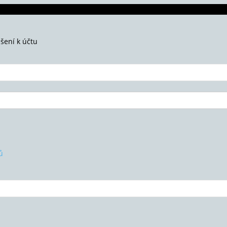
ášení k účtu
ů