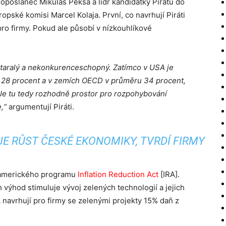
oposlanec Mikuláš Peksa a lídr kandidátky Pirátů do
pské komisi Marcel Kolaja. První, co navrhují Piráti
ro firmy. Pokud ale působí v nízkouhlíkové
staralý a nekonkurenceschopný. Zatímco v USA je
]
28 procent a v zemích OECD v průměru 34 procent,
 Je tu tedy rozhodně prostor pro rozpohybování
e,“
argumentují Piráti.
E RŮST ČESKÉ EKONOMIKY, TVRDÍ FIRMY
y amerického programu
Inflation Reduction Act
[IRA].
 výhod stimuluje vývoj zelených technologií a jejich
 navrhují pro firmy se zelenými projekty 15% daň z