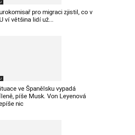
U
urokomisař pro migraci zjistil, co v
U ví většina lidí už...
U
ituace ve Španělsku vypadá
íleně, píše Musk. Von Leyenová
epíše nic