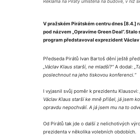
Reklama na Piráty umístěná na budově, v níž sí
V pražském Pirátském centru dnes [8.4.] r
pod názvem „Opravíme Green Deal“. Stalo 
program představoval exprezident Václav 
Předseda Pirátů Ivan Bartoš dění ještě pře
„Václav Klaus starší, ne mladší?“
A dodal:
„T
poslechnout na jeho tiskovou konferenci.“
I vyjasnil svůj poměr k prezidentu Klausovi:
Václav Klaus starší ke mně přišel, já jsem kou
opravdu nepochválí. A já jsem mu na to odvět
Od Pirátů tak jde o další z nelichotivých vý
prezidenta v několika volebních obdobích.