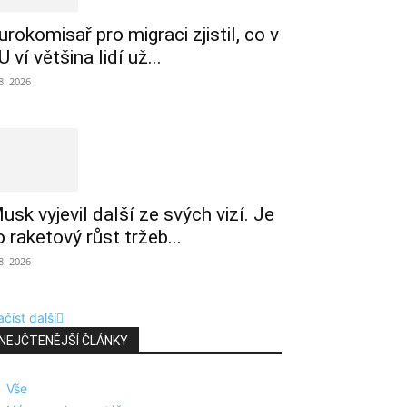
urokomisař pro migraci zjistil, co v
U ví většina lidí už...
 8. 2026
usk vyjevil další ze svých vizí. Je
o raketový růst tržeb...
 8. 2026
číst další
NEJČTENĚJŠÍ ČLÁNKY
Vše