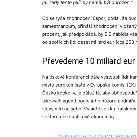
je. Tedy tento pilíř by neměl být ohrožen.“
Co se týče zhodnocení úspor, dodal, že důc
zaměstnancům, přináší zhodnocení vloženýc
procent, jak předpokládá, by EIB nabídla v
od spořicích lidí deset miliard eur [cca 253 
Převedeme 10 miliard eur
Na tiskové konferenci dále vystoupil lídr k
místo eurokomisaře v Evropské komisi [EK] M
Česko kdokoliv, je důležité, aby obhospodařo
takových agend podle jeho názoru podmiňuje
slovy míří na sebe. Vyjádřil se i k pirátském
sektoru nízkouhlíkové ekonomiky.