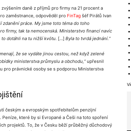
 zvýšením daně z příjmů pro firmy na 21 procent a
ro zaměstnance, odpověděl pro
FinTag
šéf Pirátů Ivan
žší zdanění práce. My jsme toto téma do toho
ro firmy, tak ta nemocenská. Ministerstvo financí navíc
o dotáhli na tu nižší kvótu.
[…]
Byla to tvrdá jednání.“
enají, že se vydáte jinou cestou, než když zelené
pobídky ministerstva průmyslu a obchodu,“
upřesnil
mu pro právnické osoby se s podporou Ministerstva
Ví
jištění
utí českým a evropským spotřebitelům penzijní
. Peníze, které by si Evropané a Češi na toto spoření
ených projektů. To, že v Česku běží průběžný důchodový