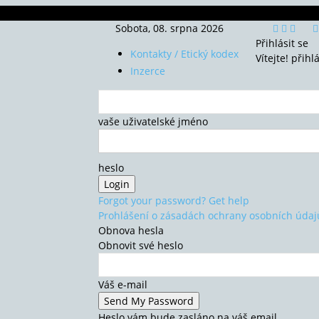
Sobota, 08. srpna 2026
Přihlásit se
Kontakty / Etický kodex
Vítejte! přihl
Inzerce
vaše uživatelské jméno
heslo
Forgot your password? Get help
Prohlášení o zásadách ochrany osobních údaj
Obnova hesla
Obnovit své heslo
Váš e-mail
Heslo vám bude zasláno na váš email