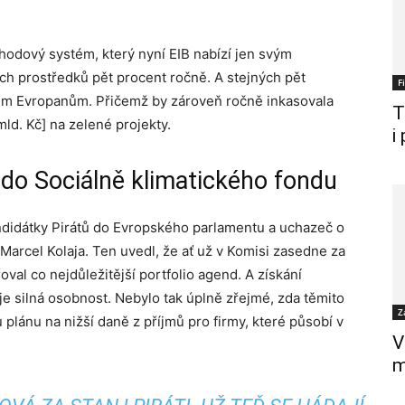
hodový systém, který nyní EIB nabízí jen svým
h prostředků pět procent ročně. A stejných pět
F
šem Evropanům. Přičemž by zároveň ročně inkasovala
T
mld. Kč] na zelené projekty.
i
 do Sociálně klimatického fondu
andidátky Pirátů do Evropského parlamentu a uchazeč o
arcel Kolaja. Ten uvedl, že ať už v Komisi zasedne za
val co nejdůležitější portfolio agend. A získání
 silná osobnost. Nebylo tak úplně zřejmé, zda těmito
Z
u plánu na nižší daně z příjmů pro firmy, které působí v
V
m