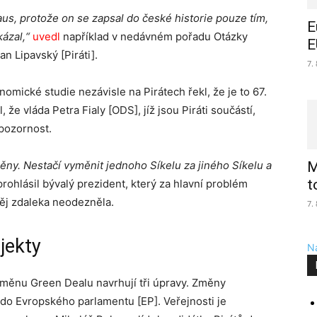
us, protože on se zapsal do české historie pouze tím,
E
ázal,“
uvedl
například v nedávném pořadu Otázky
E
n Lipavský [Piráti].
7.
omické studie nezávisle na Pirátech řekl, že je to 67.
, že vláda Petra Fialy [ODS], jíž jsou Piráti součástí,
pozornost.
měny. Nestačí vyměnit jednoho Síkelu za jiného Síkelu a
M
t
rohlásil bývalý prezident, který za hlavní problém
něj zdaleka neodezněla.
7.
jekty
Na
měnu Green Dealu navrhují tři úpravy. Změny
y do Evropského parlamentu [EP]. Veřejnosti je