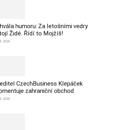
hvála humoru: Za letošními vedry
tojí Židé. Řídí to Mojžíš!
 8. 2026
editel CzechBusiness Klepáček
omentuje zahraniční obchod
 8. 2026