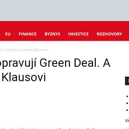
EU
FINANCE
BYZNYS
INVESTICE
ROZHOVORY
l. A smějí se Václavu Klausovi
opravují Green Deal. A
 Klausovi
Ví