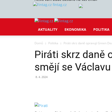
fintag.cz
AKTUALITY
EKONOMIKA
POLITIKA
Domů
Politika
Piráti skrz daně opravují Green Dea
Piráti skrz daně 
smějí se Václavu
8. 4. 2024
Sdílet