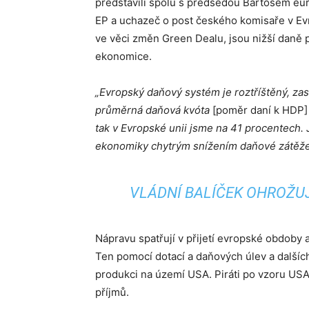
představili spolu s předsedou Bartošem eur
EP a uchazeč o post českého komisaře v Evro
ve věci změn Green Dealu, jsou nižší daně p
ekonomice.
„Evropský daňový systém je roztříštěný, za
průměrná daňová kvóta
[poměr daní k HDP
tak v Evropské unii jsme na 41 procentech.
ekonomiky chytrým snížením daňové zátěž
VLÁDNÍ BALÍČEK OHROŽUJ
Nápravu spatřují v přijetí evropské obdob
Ten pomocí dotací a daňových úlev a dalších
produkci na území USA. Piráti po vzoru USA
příjmů.