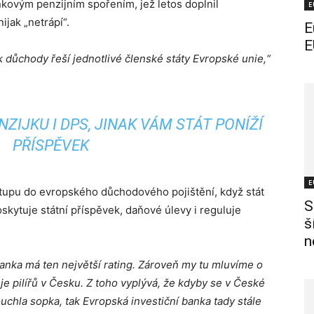
ňkovým penzijním spořením, jež letos doplnil
E
ijak „netrápí“.
E
E
jak důchody řeší jednotlivé členské státy Evropské unie,“
ZIJKU I DPS, JINAK VÁM STÁT PONÍŽÍ
PŘÍSPĚVEK
E
 vstupu do evropského důchodového pojištění, když stát
S
oskytuje státní příspěvek, daňové úlevy i reguluje
š
n
banka má ten největší rating. Zároveň my tu mluvíme o
 je pilířů v Česku. Z toho vyplývá, že kdyby se v České
ouchla sopka, tak Evropská investiční banka tady stále