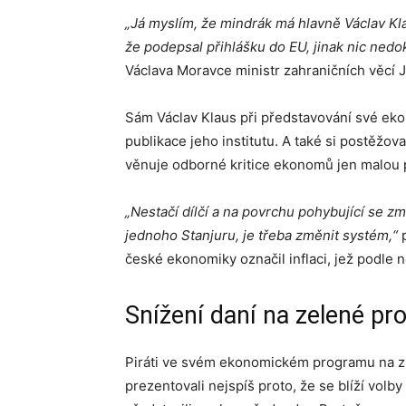
„Já myslím, že mindrák má hlavně Václav Kla
že podepsal přihlášku do EU, jinak nic nedok
Václava Moravce ministr zahraničních věcí Ja
Sám Václav Klaus při představování své ekon
publikace jeho institutu. A také si postěžoval
věnuje odborné kritice ekonomů jen malou 
„Nestačí dílčí a na povrchu pohybující se z
jednoho Stanjuru, je třeba změnit systém,“
p
české ekonomiky označil inflaci, jež podle 
Snížení daní na zelené pro
Piráti ve svém ekonomickém programu na z
prezentovali nejspíš proto, že se blíží volb