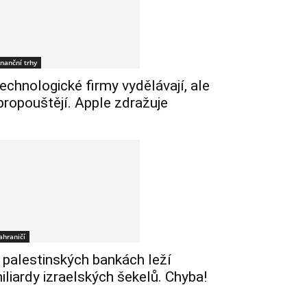
inanční trhy
echnologické firmy vydělávají, ale
 propouštějí. Apple zdražuje
ahraničí
 palestinských bankách leží
iliardy izraelských šekelů. Chyba!