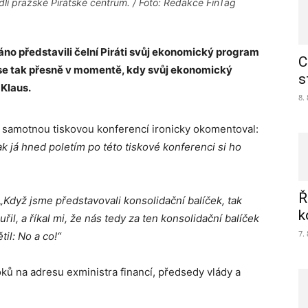
dlí pražské Pirátské centrum. / Foto: Redakce FinTag
áno představili čelní Piráti svůj ekonomický program
C
se tak přesně v momentě, kdy svůj ekonomický
s
Klaus.
8.
d samotnou tiskovou konferencí ironicky okomentoval:
ak já hned poletím po této tiskové konferenci si ho
Ř
„Když jsme představovali konsolidační balíček, tak
k
řil, a říkal mi, že nás tedy za ten konsolidační balíček
7.
il: No a co!“
roků na adresu exministra financí, předsedy vlády a