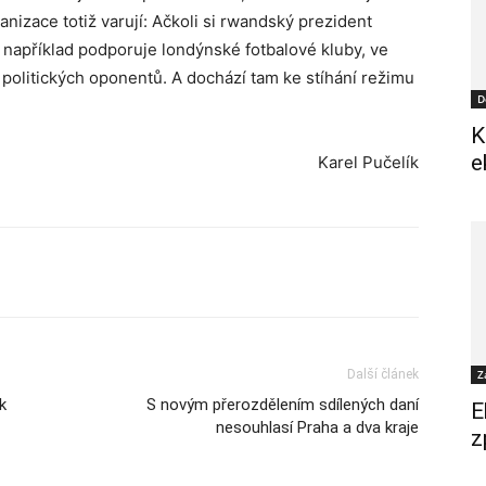
anizace totiž varují: Ačkoli si rwandský prezident
například podporuje londýnské fotbalové kluby, ve
politických oponentů. A dochází tam ke stíhání režimu
D
K
e
Karel Pučelík
Další článek
Z
k
S novým přerozdělením sdílených daní
E
nesouhlasí Praha a dva kraje
z