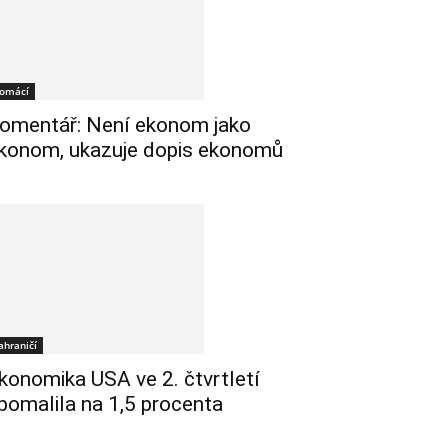
omácí
omentář: Není ekonom jako
konom, ukazuje dopis ekonomů
ahraničí
konomika USA ve 2. čtvrtletí
pomalila na 1,5 procenta