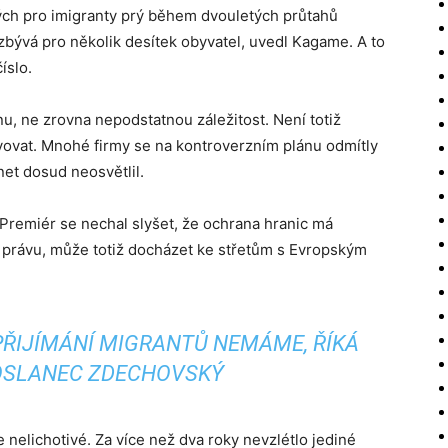
ch pro imigranty prý během dvouletých průtahů
zbývá pro několik desítek obyvatel, uvedl Kagame. A to
íslo.
nu, ne zrovna nepodstatnou záležitost. Není totiž
ovat. Mnohé firmy se na kontroverzním plánu odmítly
et dosud neosvětlil.
Premiér se nechal slyšet, že ochrana hranic má
právu, může totiž docházet ke střetům s Evropským
PŘIJÍMÁNÍ MIGRANTŮ NEMÁME, ŘÍKÁ
OSLANEC ZDECHOVSKÝ
e nelichotivé. Za více než dva roky nevzlétlo jediné