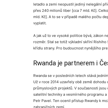
letadlo a zemi neopustil jediný nelegální příc
přes 240 milionů liber [cca 7 mld. Kč]. Celk
mld. Kč]. A to se v případě malého počtu d
vyplatit.
A jak už to ve vysoké politice bývá, zákon ne
rozměr. Stal se totiž výkladní skříní Rishih
křídlu strany. Pro budoucnost nynějšího pre
Rwanda je partnerem i Če
Rwanda se v posledních letech stává jedním
Už v roce 2014 uzavřely obě země dohodu o
průmyslových projektů. V současnosti jsou 
satelitní techniky a vesmírného programu a
Petr Pavel. Ten ocenil přístup Rwandy k mo
zahraničních zemí.