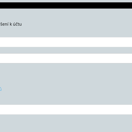
ášení k účtu
ů