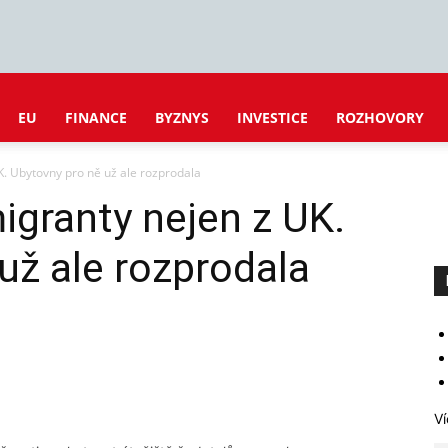
EU
FINANCE
BYZNYS
INVESTICE
ROZHOVORY
. Ubytovny pro ně už ale rozprodala
granty nejen z UK.
už ale rozprodala
Ví