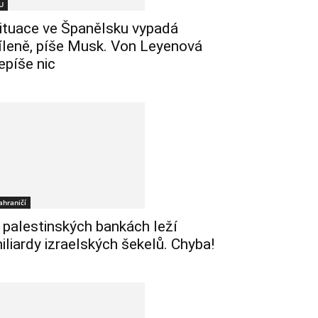
U
ituace ve Španělsku vypadá
íleně, píše Musk. Von Leyenová
epíše nic
ahraničí
 palestinských bankách leží
iliardy izraelských šekelů. Chyba!