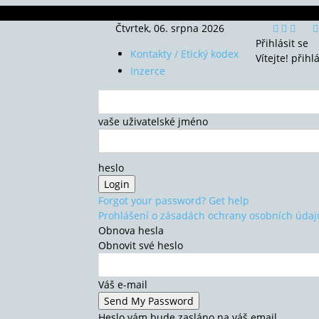
Čtvrtek, 06. srpna 2026
Přihlásit se
Kontakty / Etický kodex
Vítejte! přihl
Inzerce
vaše uživatelské jméno
heslo
Forgot your password? Get help
Prohlášení o zásadách ochrany osobních údaj
Obnova hesla
Obnovit své heslo
Váš e-mail
Heslo vám bude zasláno na váš email