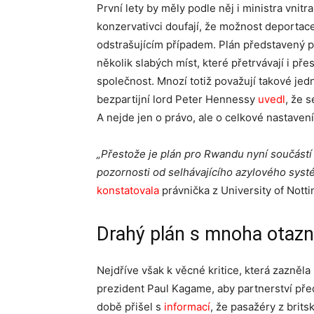
První lety by měly podle něj i ministra vnitr
konzervativci doufají, že možnost deportace
odstrašujícím případem. Plán představený 
několik slabých míst, které přetrvávají i př
společnost. Mnozí totiž považují takové jedn
bezpartijní lord Peter Hennessy
uvedl
, že 
A nejde jen o právo, ale o celkové nastavení
„Přestože je plán pro Rwandu nyní součástí
pozornosti od selhávajícího azylového systé
konstatovala
právnička z University of Nott
Drahý plán s mnoha otazn
Nejdříve však k věcné kritice, která zazněl
prezident Paul Kagame, aby partnerství pře
době přišel s
informací
, že pasažéry z brit