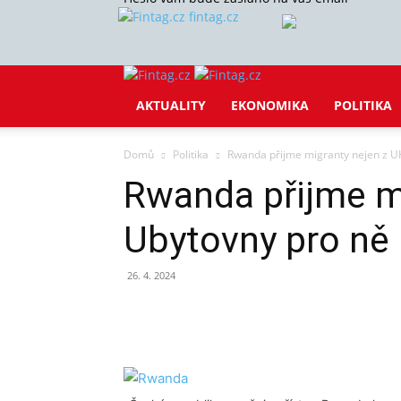
fintag.cz
AKTUALITY
EKONOMIKA
POLITIKA
Domů
Politika
Rwanda přijme migranty nejen z UK
Rwanda přijme mi
Ubytovny pro ně 
26. 4. 2024
Sdílet