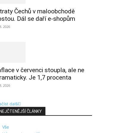
traty Čechů v maloobchodě
ostou. Dál se daří e-shopům
 8. 2026
nflace v červenci stoupla, ale ne
ramaticky. Je 1,7 procenta
 8. 2026
číst další
NEJČTENĚJŠÍ ČLÁNKY
Vše