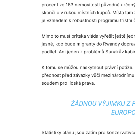
procent ze 163 nemovitostí původně určený
skončilo v rukou místních kupců. Místa tam 
je vzhledem k robustnosti programu tristní č
Mimo to musí britská vláda vyřešit ještě jed
jasné, kdo bude migranty do Rwandy doprav
podílet. Ani jeden z problémů Sunakův kabin
K tomu se můžou naskytnout právní potíže. 
přednost před závazky vůči mezinárodnímu 
soudem pro lidská práva.
ŽÁDNOU VÝJIMKU Z 
EUROP
Statistiky plánu jsou zatím pro konzervativc