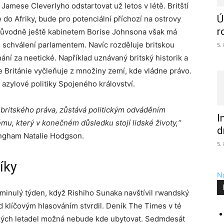
a Jamese Cleverlyho odstartovat už letos v létě. Britští
Ú
 do Afriky, bude pro potenciální příchozí na ostrovy
r
původně ještě kabinetem Borise Johnsona však má
es schválení parlamentem. Navíc rozděluje britskou
5.
ání za neetické. Například uznávaný britský historik a
se Británie vyčleňuje z množiny zemí, kde vládne právo.
 azylové politiky Spojeného království.
 britského práva, zůstává politickým odváděním
I
mu, který v konečném důsledku stojí lidské životy,“
d
ingham Natalie Hodgson.
5.
íky
Na
a minulý týden, když Rishiho Sunaka navštívil rwandský
d klíčovým hlasováním stvrdil. Deník The Times v té
ských letadel možná nebude kde ubytovat. Sedmdesát