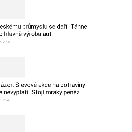
eskému průmyslu se daří. Táhne
o hlavně výroba aut
 8. 2026
ázor: Slevové akce na potraviny
e nevyplatí. Stojí mraky peněz
 8. 2026