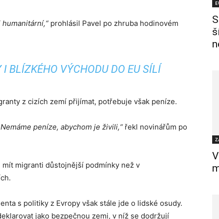
E
S
i humanitární,“
prohlásil Pavel po zhruba hodinovém
š
n
 I BLÍZKÉHO VÝCHODU DO EU SÍLÍ
anty z cizích zemí přijímat, potřebuje však peníze.
emáme peníze, abychom je živili,“
řekl novinářům po
Z
V
 mít migranti důstojnější podmínky než v
m
ch.
ta s politiky z Evropy však stále jde o lidské osudy.
eklarovat jako bezpečnou zemi, v níž se dodržují