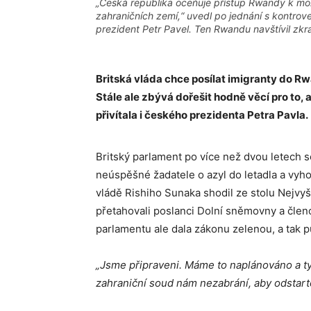
„Česká republika oceňuje přístup Rwandy k mož
zahraničních zemí,“ uvedl po jednání s kontr
prezident Petr Pavel. Ten Rwandu navštívil zkra
Britská vláda chce posílat imigranty do Rwa
Stále ale zbývá dořešit hodně věcí pro to,
přivítala i českého prezidenta Petra Pavla.
Britský parlament po více než dvou letech s
neúspěšné žadatele o azyl do letadla a vyh
vládě Rishiho Sunaka shodil ze stolu Nejvyš
přetahovali poslanci Dolní sněmovny a čle
parlamentu ale dala zákonu zelenou, a tak p
„Jsme připraveni. Máme to naplánováno a ty 
zahraniční soud nám nezabrání, aby odstart