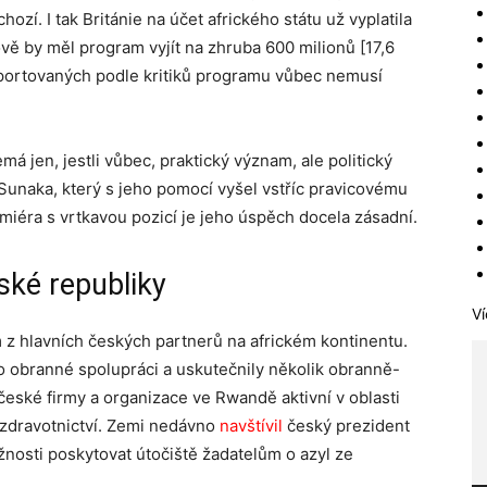
hozí. I tak Británie na účet afrického státu už vyplatila
ově by měl program vyjít na zhruba 600 milionů [17,6
eportovaných podle kritiků programu vůbec nemusí
má jen, jestli vůbec, praktický význam, ale politický
o Sunaka, který s jeho pomocí vyšel vstříc pravicovému
miéra s vrtkavou pozicí je jeho úspěch docela zásadní.
ské republiky
Ví
 z hlavních českých partnerů na africkém kontinentu.
 obranné spolupráci a uskutečnily několik obranně-
české firmy a organizace ve Rwandě aktivní v oblasti
 zdravotnictví. Zemi nedávno
navštívil
český prezident
žnosti poskytovat útočiště žadatelům o azyl ze