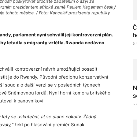
nosti poskytovat útočiště žadatelům o azyl ze
overzním prezidentem africké země Paulem Kagamem český
je tohoto měsíce. / Foto: Kancelář prezidenta republiky
Č
h
ndy, parlament nyní schválil její kontroverzní plán.
 aby letadla s migranty vzlétla. Rwanda nedávno
6.
chválil kontroverzní návrh umožňující posadit
ostit je do Rwandy. Původní předlohu konzervativní
ší soud a o další verzi se v posledních týdnech
N
nové Sněmovnou lordů. Nyní horní komora britského
s
utoval k panovníkovi.
6.
lety se uskuteční, ať se stane cokoliv. Žádný
ovaly,“
řekl po hlasování premiér Sunak.