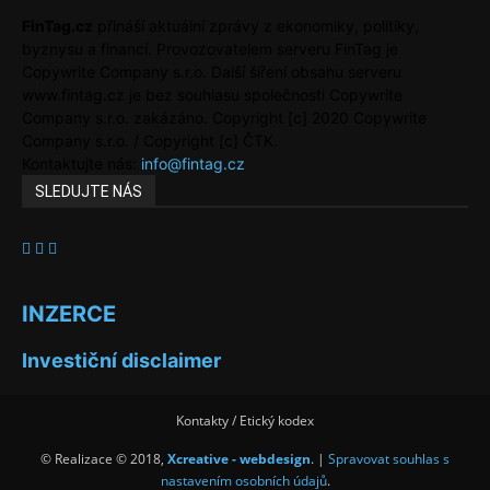
FinTag.cz
přináší aktuální zprávy z ekonomiky, politiky,
byznysu a financí. Provozovatelem serveru FinTag je
Copywrite Company s.r.o. Další šíření obsahu serveru
www.fintag.cz je bez souhlasu společnosti Copywrite
Company s.r.o. zakázáno. Copyright [c] 2020 Copywrite
Company s.r.o. / Copyright [c] ČTK.
Kontaktujte nás:
info@fintag.cz
SLEDUJTE NÁS
INZERCE
Investiční disclaimer
Kontakty / Etický kodex
© Realizace © 2018,
Xcreative - webdesign
. |
Spravovat souhlas s
nastavením osobních údajů
.