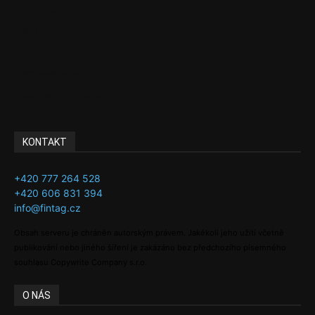
Finance
Byznys
Investice
Ke kávě a čaji
Adman´s Choice
KONTAKT
+420 777 264 528
+420 606 831 394
info@fintag.cz
Obsah serveru je chráněn autorským právem. Jakékoli jeho užití včetně
publikování nebo jiného šíření je zakázáno bez předchozího písemného
souhlasu Copywrite Company s.r.o.
O NÁS