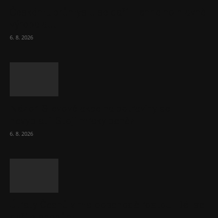
Českému průmyslu se daří. Táhne ho hlavně
výroba aut
6. 8. 2026
Názor: Slevové akce na potraviny se
nevyplatí. Stojí mraky peněz
6. 8. 2026
Útraty Čechů v maloobchodě rostou. Dál se
daří e-shopům