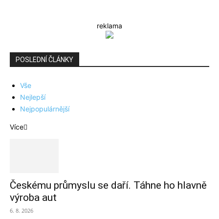
reklama
POSLEDNÍ ČLÁNKY
Vše
Nejlepší
Nejpopulárnější
Více
Českému průmyslu se daří. Táhne ho hlavně
výroba aut
6. 8. 2026