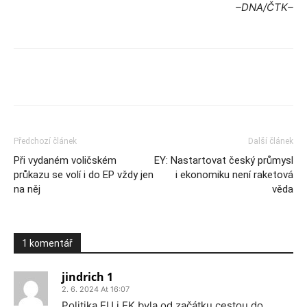
–DNA/ČTK–
Předchozí článek
Další článek
Při vydaném voličském
EY: Nastartovat český průmysl
průkazu se volí i do EP vždy jen
i ekonomiku není raketová
na něj
věda
1 komentář
jindrich 1
2. 6. 2024 At 16:07
Politika EU i EK byla od začátku cestou do