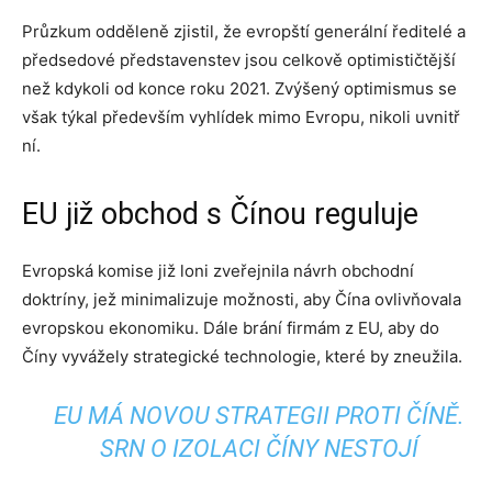
Průzkum odděleně zjistil, že evropští generální ředitelé a
předsedové představenstev jsou celkově optimističtější
než kdykoli od konce roku 2021. Zvýšený optimismus se
však týkal především vyhlídek mimo Evropu, nikoli uvnitř
ní.
EU již obchod s Čínou reguluje
Evropská komise již loni zveřejnila návrh obchodní
doktríny, jež minimalizuje možnosti, aby Čína ovlivňovala
evropskou ekonomiku. Dále brání firmám z EU, aby do
Číny vyvážely strategické technologie, které by zneužila.
EU MÁ NOVOU STRATEGII PROTI ČÍNĚ.
SRN O IZOLACI ČÍNY NESTOJÍ