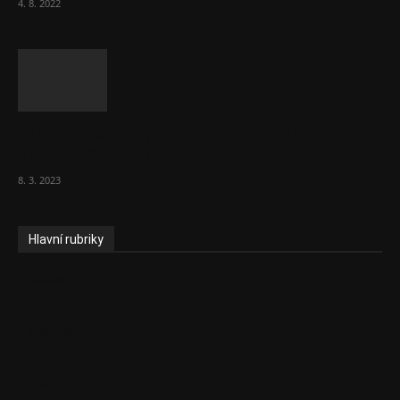
4. 8. 2022
Vláda zvažuje vyšší zdanění chudých a
střední třídy. Bohaté nechá být
8. 3. 2023
Hlavní rubriky
Aktuality
Ekonomika
Politika
EU
Podcasty