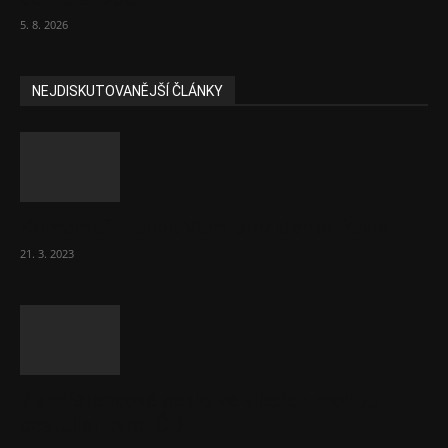
5. 8. 2026
NEJDISKUTOVANĚJŠÍ ČLÁNKY
Komentář: Hanba Vám, prezidente Pavle…
21. 3. 2023
Za místenkové peklo ve vlacích mohou
cestující, tvrdí ČD