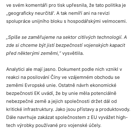
ve svém komentáři pro tisk upřesnila, že tato politika je
„geograficky neurčitá“. A tak nemíří ani na revizi
spolupráce unijního bloku s hospodářskými velmocemi.
„Spíše se zaměřujeme na sektor citlivých technologií. A
zde si chceme být jistí bezpečností vojenských kapacit
před některými zeměmi,“
vysvětlila.
Analytici ale mají jasno. Dokument podle nich vznikl v
reakci na posilování Číny ve vzájemném obchodu se
zeměmi Evropské unie. Ostatně návrh ekonomické
bezpečnosti EK uvádí, že by unie měla potenciálně
nebezpečné země a jejich společnosti držet dál od
kritické infrastruktury. Jako jsou přístavy a produktovody.
Dále navrhuje zakázat společnostem z EU vyvážet high-
tech výrobky používané pro vojenské účely.