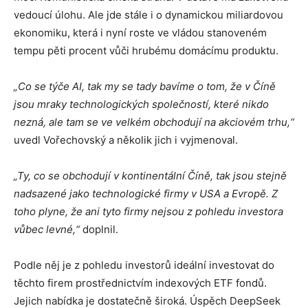
vedoucí úlohu. Ale jde stále i o dynamickou miliardovou
ekonomiku, která i nyní roste ve vládou stanoveném
tempu pěti procent vůči hrubému domácímu produktu.
„Co se týče AI, tak my se tady bavíme o tom, že v Číně
jsou mraky technologických společností, které nikdo
nezná, ale tam se ve velkém obchodují na akciovém trhu,“
uvedl Vořechovský a několik jich i vyjmenoval.
„Ty, co se obchodují v kontinentální Číně, tak jsou stejně
nadsazené jako technologické firmy v USA a Evropě. Z
toho plyne, že ani tyto firmy nejsou z pohledu investora
vůbec levné,“
doplnil.
Podle něj je z pohledu investorů ideální investovat do
těchto firem prostřednictvím indexových ETF fondů.
Jejich nabídka je dostatečně široká. Úspěch DeepSeek