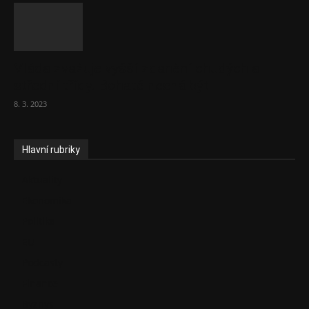
Vláda zvažuje vyšší zdanění chudých a
střední třídy. Bohaté nechá být
8. 3. 2023
Hlavní rubriky
Aktuality
Ekonomika
Politika
EU
Podcasty
Finance
Byznys