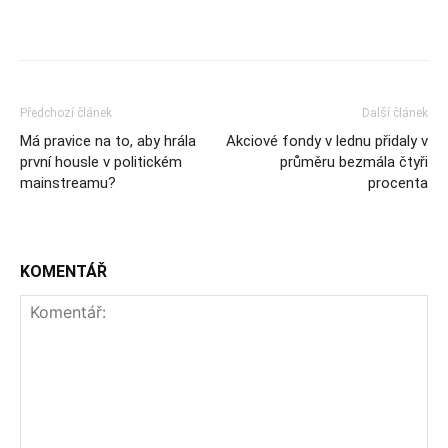
Předchozí článek
Další článek
Má pravice na to, aby hrála
Akciové fondy v lednu přidaly v
první housle v politickém
průměru bezmála čtyři
mainstreamu?
procenta
KOMENTÁŘ