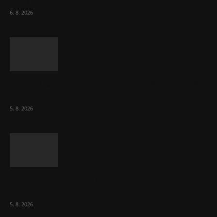
6. 8. 2026
Útraty Čechů v maloobchodě rostou. Dál se
daří e-shopům
5. 8. 2026
Inflace v červenci stoupla, ale ne
dramaticky. Je 1,7 procenta
5. 8. 2026