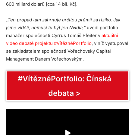
600 miliard dolarů [cca 14 bil. Kč].
„Ten propad tam zahrnuje určitou prémii za riziko. Jak
jsme viděli, nemusí tu být jen Nvidia,“
uvedl portfolio
manažer společnosti Cyrrus Tomáš Pfeiler v
aktuální
video debatě projektu #VítěznéPortfolio
, v níž vystupoval
se zakladatelem společnosti Vořechovský Capital
Management Danem Vořechovským.
#VítěznéPortfolio: Čínská
debata >