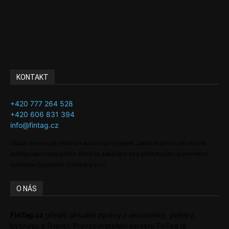
Investice
Ke kávě a čaji
Adman´s Choice
KONTAKT
+420 777 264 528
+420 606 831 394
info@fintag.cz
Obsah serveru je chráněn autorským právem. Jakékoli jeho užití včetně
publikování nebo jiného šíření je zakázáno bez předchozího písemného
souhlasu Copywrite Company s.r.o.
O NÁS
FinTag.cz
přináší aktuální zprávy z ekonomiky, politiky,
byznysu a financí. Provozovatelem serveru FinTag je