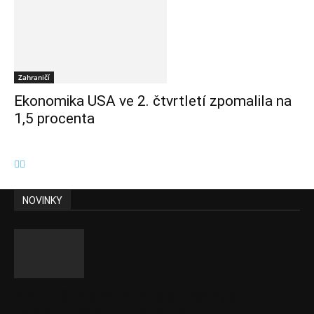
Zahraničí
Ekonomika USA ve 2. čtvrtletí zpomalila na
1,5 procenta
NOVINKY
Názor: Slevové akce na potraviny se
nevyplatí. Stojí mraky peněz