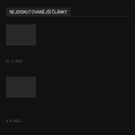
NEJDISKUTOVANĚJŠÍ ČLÁNKY
Komentář: Hanba Vám, prezidente Pavle…
21. 3. 2023
Za místenkové peklo ve vlacích mohou
cestující, tvrdí ČD
4. 8. 2022