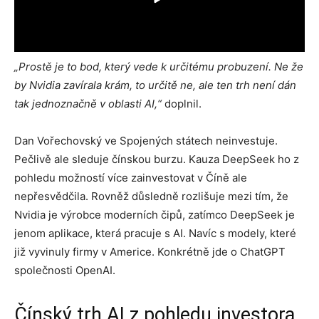
„Prostě je to bod, který vede k určitému probuzení. Ne že
by Nvidia zavírala krám, to určitě ne, ale ten trh není dán
tak jednoznačně v oblasti AI,“
doplnil.
Dan Vořechovský ve Spojených státech neinvestuje.
Pečlivě ale sleduje čínskou burzu. Kauza DeepSeek ho z
pohledu možností více zainvestovat v Číně ale
nepřesvědčila. Rovněž důsledně rozlišuje mezi tím, že
Nvidia je výrobce moderních čipů, zatímco DeepSeek je
jenom aplikace, která pracuje s AI. Navíc s modely, které
již vyvinuly firmy v Americe. Konkrétně jde o ChatGPT
společnosti OpenAI.
Čínský trh AI z pohledu investora