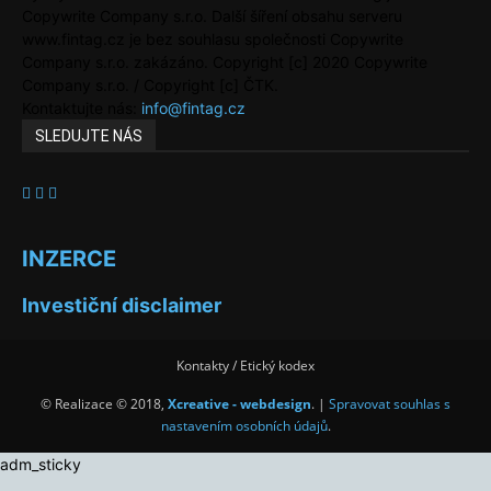
Copywrite Company s.r.o. Další šíření obsahu serveru
www.fintag.cz je bez souhlasu společnosti Copywrite
Company s.r.o. zakázáno. Copyright [c] 2020 Copywrite
Company s.r.o. / Copyright [c] ČTK.
Kontaktujte nás:
info@fintag.cz
SLEDUJTE NÁS
INZERCE
Investiční disclaimer
Kontakty / Etický kodex
© Realizace © 2018,
Xcreative - webdesign
. |
Spravovat souhlas s
nastavením osobních údajů
.
adm_sticky