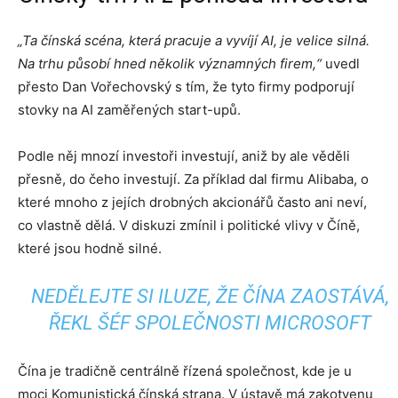
„Ta čínská scéna, která pracuje a vyvíjí AI, je velice silná.
Na trhu působí hned několik významných firem,“
uvedl
přesto Dan Vořechovský s tím, že tyto firmy podporují
stovky na AI zaměřených start-upů.
Podle něj mnozí investoři investují, aniž by ale věděli
přesně, do čeho investují. Za příklad dal firmu Alibaba, o
které mnoho z jejích drobných akcionářů často ani neví,
co vlastně dělá. V diskuzi zmínil i politické vlivy v Číně,
které jsou hodně silné.
NEDĚLEJTE SI ILUZE, ŽE ČÍNA ZAOSTÁVÁ,
ŘEKL ŠÉF SPOLEČNOSTI MICROSOFT
Čína je tradičně centrálně řízená společnost, kde je u
moci Komunistická čínská strana. V ústavě má zakotvenu