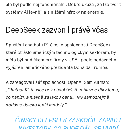
ale byl podle něj fenomenální. Dobře ukázal, že lze tvořit
systémy AI levněji a s nižšími nároky na energie.
DeepSeek zazvonil právě včas
Spuštění chatbotu R1 čínské společnosti DeepSeek,
které otřáslo americkým technologickým sektorem, by
mělo být budíčkem pro firmy v USA i podle nedávného
vyjádření amerického prezidenta Donalda Trumpa.
A zareagoval i šéf společnosti OpenAI Sam Altman:
„Chatbot R1 je více než působivý. A to hlavně díky tomu,
co nabízí, a hlavně za jakou cenu… My samozřejmě
dodáme daleko lepší modely.“
ČÍNSKÝ DEEPSEEK ZASKOČIL ZÁPAD I
INVESTORY. CO BUDE DÁL, SE UVIDÍ