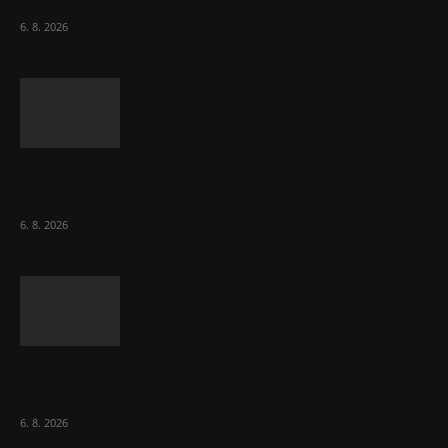
bylo správné, uvedl Michl
6. 8. 2026
Českému průmyslu se daří. Táhne ho hlavně
výroba aut
6. 8. 2026
Názor: Slevové akce na potraviny se
nevyplatí. Stojí mraky peněz
6. 8. 2026