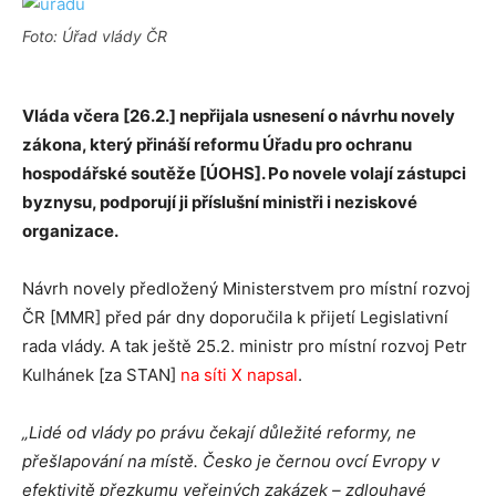
Foto: Úřad vlády ČR
Vláda včera [26.2.] nepřijala usnesení o návrhu novely
zákona, který přináší reformu Úřadu pro ochranu
hospodářské soutěže [ÚOHS]. Po novele volají zástupci
byznysu, podporují ji příslušní ministři i neziskové
organizace.
Návrh novely předložený Ministerstvem pro místní rozvoj
ČR [MMR] před pár dny doporučila k přijetí Legislativní
rada vlády. A tak ještě 25.2. ministr pro místní rozvoj Petr
Kulhánek [za STAN]
na síti X napsal
.
„Lidé od vlády po právu čekají důležité reformy, ne
přešlapování na místě.
Česko je černou ovcí Evropy v
efektivitě přezkumu veřejných zakázek – zdlouhavé