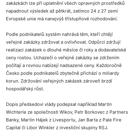
zakázkách lze při uplatnění všech opravných prostředků
napadnout výsledek až pětkrát, zatímco 24 z 27 zemí
Evropské unie má nanejvýš třístupňové rozhodování.
Podle podnikatelů systém nahrává těm, kteří chtějí
veřejné zakázky zdržovat a ovlivňovat. Odpůrci zdržují
realizaci zakázek o dlouhé měsíce či roky a dodavatelské
ceny rostou. Uchazeči o veřejné zakázky se zdržením
počítají a rovnou nabízejí nadsazené ceny. Každoročně
Česko podle podnikatelů zbytečně přichází o miliardy
korun. Zdržování veřejných zakázek zároveň brzdí
hospodářský růst.
Dopis předsedovi vlády podepsal například Martin
Wichterle ze společnosti Wikov, Petr Borkovec z Partners
Banky, Martin Hájek z Livesportu, Jan Barta z Pale Fire
Capital či Libor Winkler z investiční skupiny RSJ.