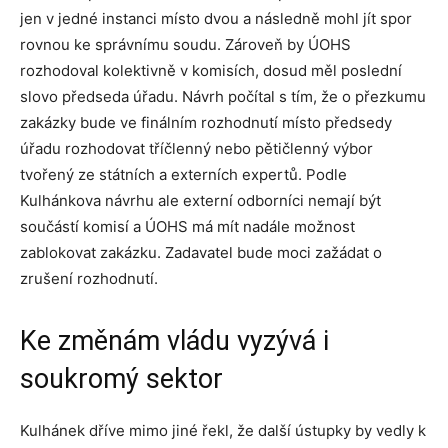
jen v jedné instanci místo dvou a následně mohl jít spor
rovnou ke správnímu soudu. Zároveň by ÚOHS
rozhodoval kolektivně v komisích, dosud měl poslední
slovo předseda úřadu. Návrh počítal s tím, že o přezkumu
zakázky bude ve finálním rozhodnutí místo předsedy
úřadu rozhodovat tříčlenný nebo pětičlenný výbor
tvořený ze státních a externích expertů. Podle
Kulhánkova návrhu ale externí odborníci nemají být
součástí komisí a ÚOHS má mít nadále možnost
zablokovat zakázku. Zadavatel bude moci zažádat o
zrušení rozhodnutí.
Ke změnám vládu vyzývá i
soukromý sektor
Kulhánek dříve mimo jiné řekl, že další ústupky by vedly k