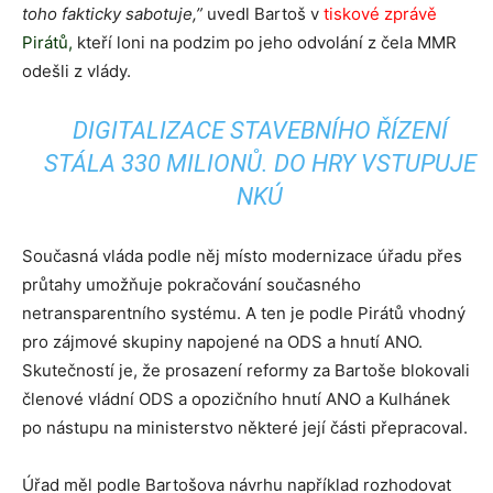
toho fakticky sabotuje,”
uvedl Bartoš v
tiskové
zprávě
Pirátů,
kteří loni na podzim po jeho odvolání z čela MMR
odešli z vlády.
DIGITALIZACE STAVEBNÍHO ŘÍZENÍ
STÁLA 330 MILIONŮ. DO HRY VSTUPUJE
NKÚ
Současná vláda podle něj místo modernizace úřadu přes
průtahy umožňuje pokračování současného
netransparentního systému. A ten je podle Pirátů vhodný
pro zájmové skupiny napojené na ODS a hnutí ANO.
Skutečností je, že prosazení reformy za Bartoše blokovali
členové vládní ODS a opozičního hnutí ANO a Kulhánek
po nástupu na ministerstvo některé její části přepracoval.
Úřad měl podle Bartošova návrhu například rozhodovat