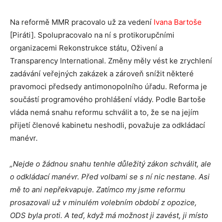
Na reformě MMR pracovalo už za vedení
Ivana Bartoše
[Piráti]. Spolupracovalo na ní s protikorupčními
organizacemi Rekonstrukce státu, Oživení a
Transparency International. Změny měly vést ke zrychlení
zadávání veřejných zakázek a zároveň snížit některé
pravomoci předsedy antimonopolního úřadu. Reforma je
součástí programového prohlášení vlády. Podle Bartoše
vláda nemá snahu reformu schválit a to, že se na jejím
přijetí členové kabinetu neshodli, považuje za odkládací
manévr.
„Nejde o žádnou snahu tenhle důležitý zákon schválit, ale
o odkládací manévr. Před volbami se s ní nic nestane. Asi
mě to ani nepřekvapuje. Zatímco my jsme reformu
prosazovali už v minulém volebním období z opozice,
ODS byla proti. A teď, když má možnost ji zavést, ji místo