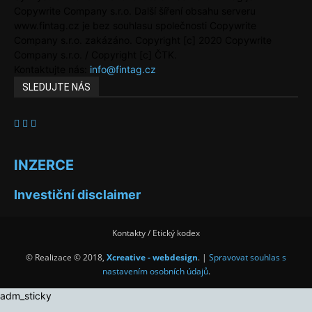
Copywrite Company s.r.o. Další šíření obsahu serveru
www.fintag.cz je bez souhlasu společnosti Copywrite
Company s.r.o. zakázáno. Copyright [c] 2020 Copywrite
Company s.r.o. / Copyright [c] ČTK.
Kontaktujte nás:
info@fintag.cz
SLEDUJTE NÁS
INZERCE
Investiční disclaimer
Kontakty / Etický kodex
© Realizace © 2018,
Xcreative - webdesign
. |
Spravovat souhlas s
nastavením osobních údajů
.
adm_sticky