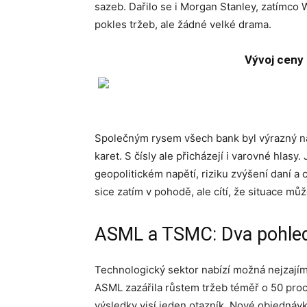
sazeb. Dařilo se i Morgan Stanley, zatímco 
pokles tržeb, ale žádné velké drama.
Vývoj ceny
Společným rysem všech bank byl výrazný nárů
karet. S čísly ale přicházejí i varovné hlas
geopolitickém napětí, riziku zvýšení daní a
sice zatím v pohodě, ale cítí, že situace mů
ASML a TSMC: Dva pohledy
Technologický sektor nabízí možná nejzajím
ASML zazářila růstem tržeb téměř o 50 proc
výsledky visí jeden otazník. Nové objednávk