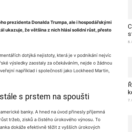
kého prezidenta Donalda Trumpa, ale i hospodářskými
C
l ukazuje, že většina z nich hlásí solidní růst, přesto
s
8.
mentářích dotýká nejistoty, která je v podnikání nejvíc
dářské výsledky zaostaly za očekáváním, nejde o žádnou
zveřejní například i společnosti jako Lockheed Martin,
Ř
k
 stále s prstem na spoušti
7.
 americké banky. A hned na úvod přinesly příjemná
ůst tržeb, zisků a čistého úrokového výnosu. To
banka dokáže efektivně těžit z vyšších úrokových