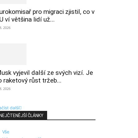
urokomisař pro migraci zjistil, co v
U ví většina lidí už...
 8. 2026
usk vyjevil další ze svých vizí. Je
o raketový růst tržeb...
 8. 2026
číst další
NEJČTENĚJŠÍ ČLÁNKY
Vše