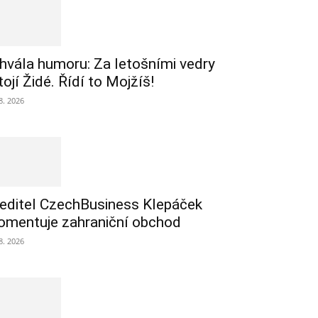
hvála humoru: Za letošními vedry
tojí Židé. Řídí to Mojžíš!
 8. 2026
editel CzechBusiness Klepáček
omentuje zahraniční obchod
 8. 2026