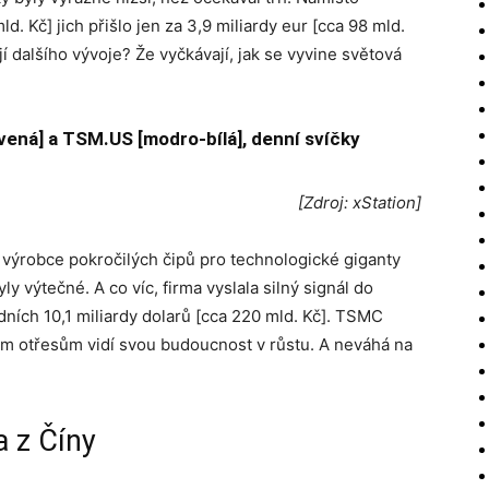
. Kč] jich přišlo jen za 3,9 miliardy eur [cca 98 mld.
í dalšího vývoje? Že vyčkávají, jak se vyvine světová
ená] a TSM.US [modro-bílá], denní svíčky
[Zdroj: xStation]
 výrobce pokročilých čipů pro technologické giganty
ly výtečné. A co víc, firma vyslala silný signál do
ních 10,1 miliardy dolarů [cca 220 mld. Kč]. TSMC
ým otřesům vidí svou budoucnost v růstu. A neváhá na
 z Číny