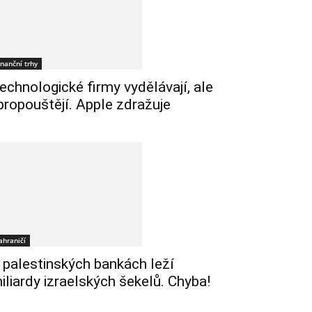
inanční trhy
echnologické firmy vydělávají, ale
 propouštějí. Apple zdražuje
ahraničí
 palestinských bankách leží
iliardy izraelských šekelů. Chyba!