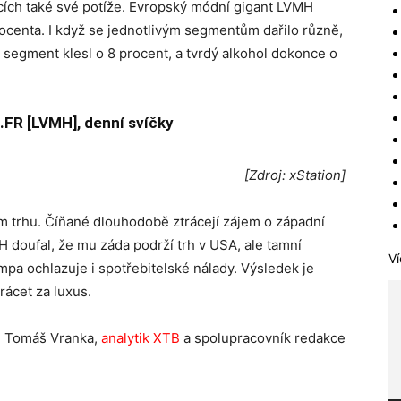
cích také své potíže. Evropský módní gigant LVMH
procenta. I když se jednotlivým segmentům dařilo různě,
ý segment klesl o 8 procent, a tvrdý alkohol dokonce o
.FR [LVMH], denní svíčky
[Zdroj: xStation]
m trhu. Číňané dlouhodobě ztrácejí zájem o západní
doufal, že mu záda podrží trh v USA, ale tamní
Ví
mpa ochlazuje i spotřebitelské nálady. Výsledek je
rácet za luxus.
Tomáš Vranka,
analytik XTB
a spolupracovník redakce