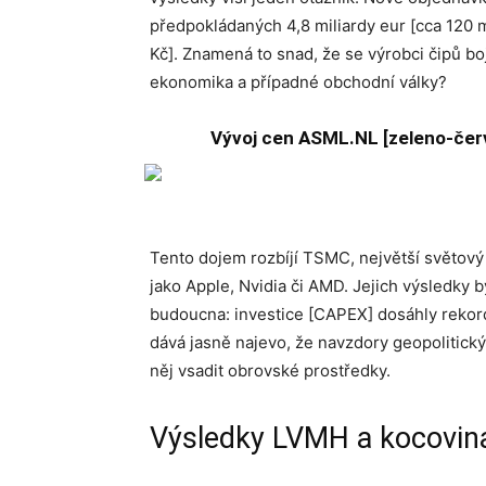
předpokládaných 4,8 miliardy eur [cca 120 mld
Kč]. Znamená to snad, že se výrobci čipů boj
ekonomika a případné obchodní války?
Vývoj cen ASML.NL [zeleno-červ
Tento dojem rozbíjí TSMC, největší světový
jako Apple, Nvidia či AMD. Jejich výsledky by
budoucna: investice [CAPEX] dosáhly rekord
dává jasně najevo, že navzdory geopolitick
něj vsadit obrovské prostředky.
Výsledky LVMH a kocovina