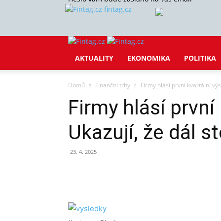
fintag.cz
AKTUALITY
EKONOMIKA
POLITIKA
Domů
Finanční trhy
Firmy hlásí první kvartální výs
Firmy hlásí první
Ukazují, že dál st
23. 4. 2025
Sdílet