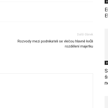
E
E
E
Další článek
Rozvody mezi podnikateli se vlečou hlavně kvůli
rozdělení majetku
E
S
š
n