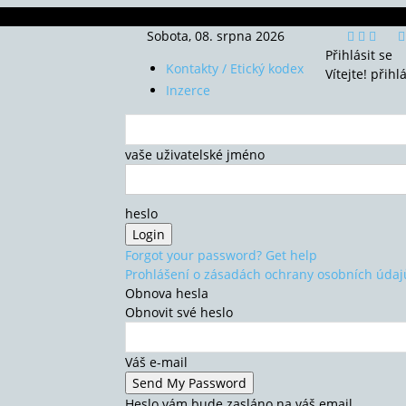
Sobota, 08. srpna 2026
Přihlásit se
Kontakty / Etický kodex
Vítejte! přihl
Inzerce
vaše uživatelské jméno
heslo
Forgot your password? Get help
Prohlášení o zásadách ochrany osobních údaj
Obnova hesla
Obnovit své heslo
Váš e-mail
Heslo vám bude zasláno na váš email