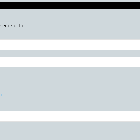
ášení k účtu
ů