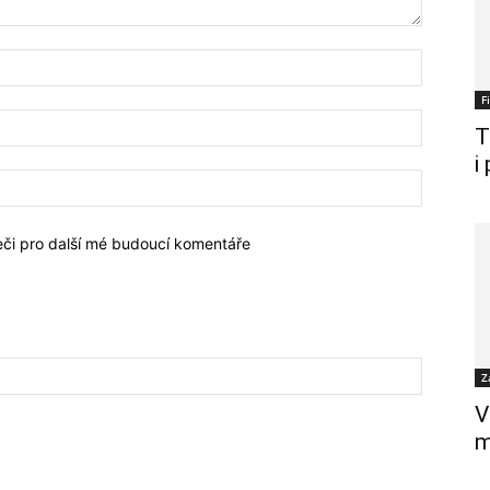
F
T
i
žeči pro další mé budoucí komentáře
Z
V
m