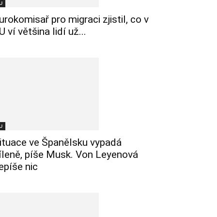
U
urokomisař pro migraci zjistil, co v
U ví většina lidí už...
U
ituace ve Španělsku vypadá
íleně, píše Musk. Von Leyenová
epíše nic