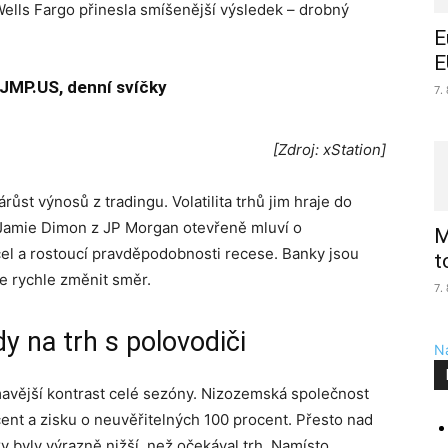
Wells Fargo přinesla smíšenější výsledek – drobný
E
E
 JMP.US, denní svíčky
7.
[Zdroj: xStation]
st výnosů z tradingu. Volatilita trhů jim hraje do
y. Jamie Dimon z JP Morgan otevřeně mluví o
M
 cel a rostoucí pravděpodobnosti recese. Banky jsou
t
že rychle změnit směr.
7.
 na trh s polovodiči
Na
avější kontrast celé sezóny. Nizozemská společnost
ent a zisku o neuvěřitelných 100 procent. Přesto nad
y byly výrazně nižší, než očekával trh. Namísto