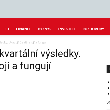
EU
FINANCE
BYZNYS
INVESTICE
ROZHOVORY
ledky. Ukazují, že dál stojí a fungují
 kvartální výsledky.
ojí a fungují
Ví