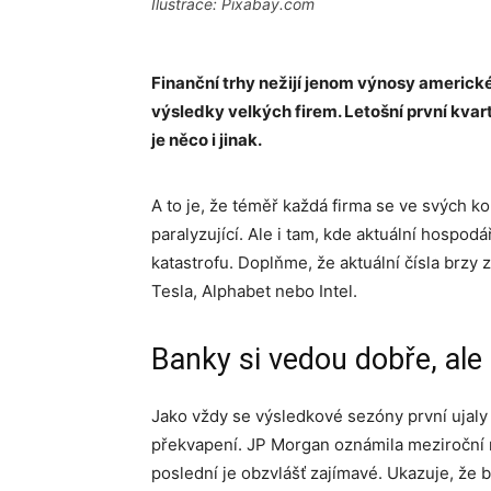
Ilustrace: Pixabay.com
Finanční trhy nežijí jenom výnosy americ
výsledky velkých firem. Letošní první kvartá
je něco i jinak.
A to je, že téměř každá firma se ve svých ko
paralyzující. Ale i tam, kde aktuální hospo
katastrofu. Doplňme, že aktuální čísla brzy 
Tesla, Alphabet nebo Intel.
Banky si vedou dobře, ale
Jako vždy se výsledkové sezóny první ujaly
překvapení. JP Morgan oznámila meziroční r
poslední je obzvlášť zajímavé. Ukazuje, že 