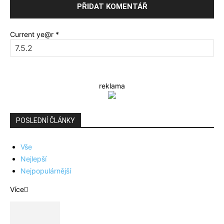
Current ye@r
*
reklama
POSLEDNÍ ČLÁNKY
Vše
Nejlepší
Nejpopulárnější
Více