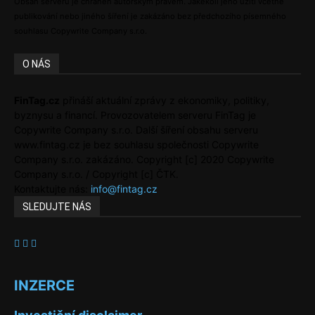
Obsah serveru je chráněn autorským právem. Jakékoli jeho užití včetně
publikování nebo jiného šíření je zakázáno bez předchozího písemného
souhlasu Copywrite Company s.r.o.
O NÁS
FinTag.cz
přináší aktuální zprávy z ekonomiky, politiky,
byznysu a financí. Provozovatelem serveru FinTag je
Copywrite Company s.r.o. Další šíření obsahu serveru
www.fintag.cz je bez souhlasu společnosti Copywrite
Company s.r.o. zakázáno. Copyright [c] 2020 Copywrite
Company s.r.o. / Copyright [c] ČTK.
Kontaktujte nás:
info@fintag.cz
SLEDUJTE NÁS
INZERCE