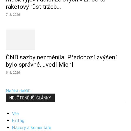
raketový růst tržeb...
7. 8. 2026
ČNB sazby nezměnila. Předchozí zvýšení
bylo správné, uvedl Michl
6. 8. 2026
Načíst další
NEJČTENĚJŠÍ ČLÁNKY
Vše
FinTag
Názory a komentáře