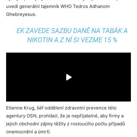
uvedl generální tajemník WHO Tedros Adhanom
Ghebreyesus.
EK ZAVEDE SAZBU DANĚ NA TABÁK A
NIKOTIN A Z NÍ SI VEZME 15 %
Etienne Krug, šéf oddělení zdravotní prevence této
agentury OSN, prohlásil, že je nepřijatelné, aby firmy a
jejich obchodní zájmy těžily z rostoucího počtu případů
onemocnění a úmrtí.