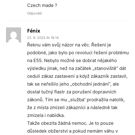
Czech made ?
Odpověď
Fénix
22. 9. 2025 At 18:14
Řeknu vám svůj názor na věc. Řešení je
podobné, jako bylo po revoluci řešení problému
na E55. Nebylo možné se dobrat nějakého
výsledku jinak, než na začátek „stanoviště“ dát
ceduli zákaz zastavení a když zákazník zastavil,
tak se neřešilo jeho „obchodní jednání“, ale
dostal tučný flastr za porušení dopravních
zákonů. Tím se mu „služba“ prodražila natolik,
že z místa zmizeli zákazníci a následně tak
zmizela i nabídka.
Takže obezita žádná nemoc. Je to pouze
důsledek obžerství a pokud nemám váhu v