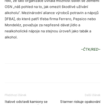
řekl, že tato organizace uvítala možnost sdílet se zeměmi
OSN „náš pohled na to, jak omezit škodlivé užívání
alkoholu“. Mezinárodní aliance výrobců potravin a nápojů
[IFBA], do které patří třeba firma Ferrero, Pepsico nebo
Mondeléz, považuje za nepřesné dávat jídlo a
nealkoholické nápoje na stejnou úroveň jako tabák a
alkohol.
–ČTK/RED–
Předchozí článek
Další článek
Italové odstavili kamiony se
Starmer riskuje opakování