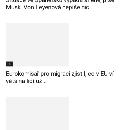
Situace ve Španělsku vypadá šíleně, píše
Musk. Von Leyenová nepíše nic
EU
Eurokomisař pro migraci zjistil, co v EU ví
většina lidí už...