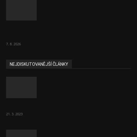
Musk vyjevil další ze svých vizí. Je to
raketový růst tržeb...
7. 8. 2026
NEJDISKUTOVANĚJŠÍ ČLÁNKY
Komentář: Hanba Vám, prezidente Pavle…
21. 3. 2023