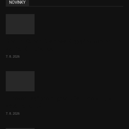
NOVINKY
Ředitel CzechBusiness Klepáček komentuje
zahraniční obchod
7. 8. 2026
Eurokomisař pro migraci zjistil, co v EU ví
většina lidí už...
7. 8. 2026