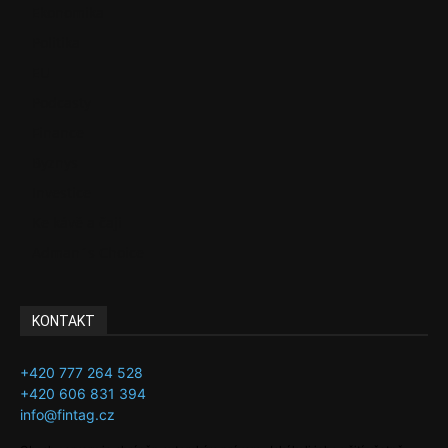
Ekonomika
Politika
EU
Podcasty
Finance
Byznys
Investice
Ke kávě a čaji
Adman´s Choice
KONTAKT
+420 777 264 528
+420 606 831 394
info@fintag.cz