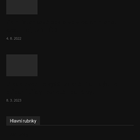
Za místenkové peklo ve vlacích mohou
cestující, tvrdí ČD
4. 8. 2022
Vláda zvažuje vyšší zdanění chudých a
střední třídy. Bohaté nechá být
8. 3. 2023
Hlavní rubriky
Aktuality