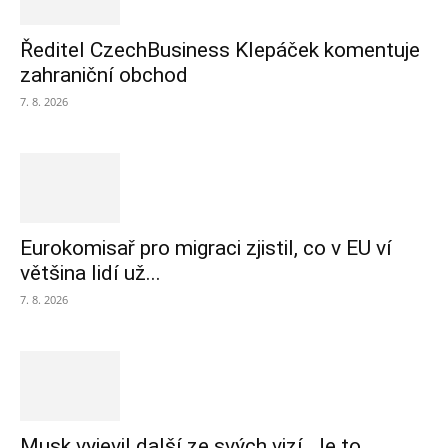
Ředitel CzechBusiness Klepáček komentuje
zahraniční obchod
7. 8. 2026
Eurokomisař pro migraci zjistil, co v EU ví
většina lidí už...
7. 8. 2026
Musk vyjevil další ze svých vizí. Je to