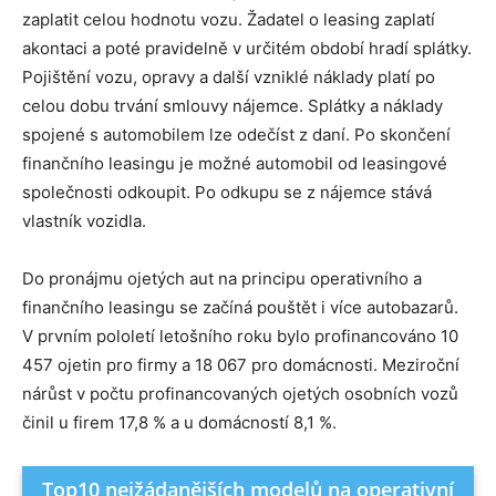
zaplatit celou hodnotu vozu. Žadatel o leasing zaplatí
akontaci a poté pravidelně v určitém období hradí splátky.
Pojištění vozu, opravy a další vzniklé náklady platí po
celou dobu trvání smlouvy nájemce. Splátky a náklady
spojené s automobilem lze odečíst z daní. Po skončení
finančního leasingu je možné automobil od leasingové
společnosti odkoupit. Po odkupu se z nájemce stává
vlastník vozidla.
Do pronájmu ojetých aut na principu operativního a
finančního leasingu se začíná pouštět i více autobazarů.
V prvním pololetí letošního roku bylo profinancováno 10
457 ojetin pro firmy a 18 067 pro domácnosti. Meziroční
nárůst v počtu profinancovaných ojetých osobních vozů
činil u firem 17,8 % a u domácností 8,1 %.
Top10 nejžádanějších modelů na operativní