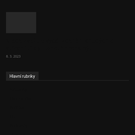
Vláda zvažuje vyšší zdanění chudých a
střední třídy. Bohaté nechá být
8. 3. 2023
Hlavní rubriky
Aktuality
Ekonomika
Politika
EU
Podcasty
Finance