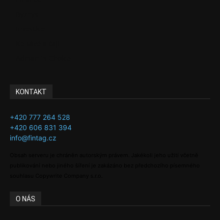
Byznys
Investice
Ke kávě a čaji
Adman´s Choice
KONTAKT
+420 777 264 528
+420 606 831 394
info@fintag.cz
Obsah serveru je chráněn autorským právem. Jakékoli jeho užití včetně
publikování nebo jiného šíření je zakázáno bez předchozího písemného
souhlasu Copywrite Company s.r.o.
O NÁS