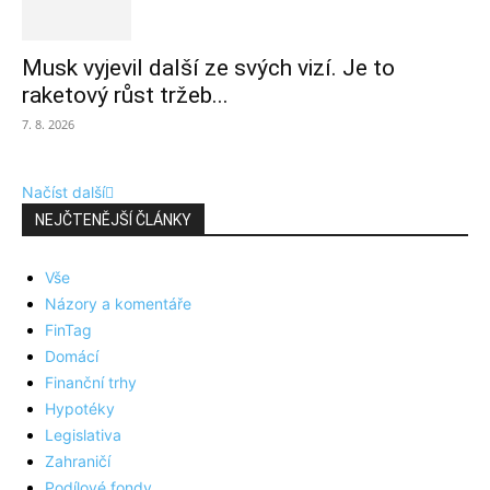
Musk vyjevil další ze svých vizí. Je to
raketový růst tržeb...
7. 8. 2026
Načíst další
NEJČTENĚJŠÍ ČLÁNKY
Vše
Názory a komentáře
FinTag
Domácí
Finanční trhy
Hypotéky
Legislativa
Zahraničí
Podílové fondy