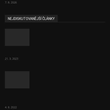
7. 8. 2026
NEJDISKUTOVANĚJŠÍ ČLÁNKY
Komentář: Hanba Vám, prezidente Pavle…
21. 3. 2023
Za místenkové peklo ve vlacích mohou
cestující, tvrdí ČD
4. 8. 2022