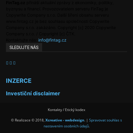
FinTag.cz
přináší aktuální zprávy z ekonomiky, politiky,
byznysu a financí. Provozovatelem serveru FinTag je
Copywrite Company s.r.o. Další šíření obsahu serveru
www.fintag.cz je bez souhlasu společnosti Copywrite
Company s.r.o. zakázáno. Copyright [c] 2020 Copywrite
Company s.r.o. / Copyright [c] ČTK.
Kontaktujte nás:
info@fintag.cz
SLEDUJTE NÁS
INZERCE
Investiční disclaimer
Kontakty / Etický kodex
© Realizace © 2018,
Xcreative - webdesign
. |
Spravovat souhlas s
nastavením osobních údajů
.