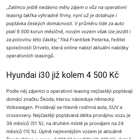
„Zatímco ještě nedávno měly zájem o vůz na operativní
leasing takřka výhradně firmy, nyní už je dotahuje i
poptávka českých domácností. V průměru lidé za auto
platí 6 500 korun měsíčně, novým vozem však lze jezdit i
za polovinu této částky,“
říká František Peterka, ředitel
společnosti Driveto, která online nabízí aktuální nabídky
operativních leasingů.
Hyundai i30 již kolem 4 500 Kč
Podle něj zájemci o operativní leasing nejčastěji poptávají
domácí značku Škoda, kterou následuje německý
Volkswagen. Prodávají se hlavně rodinná auta, SUV a
crossovery. Nejčastěji poptávaná délka pronájmu vozu je
36 měsíců (51 %), na druhém místě je pronájem na 24
měsíců (15 %). Úplně nejlevnějším vozem je aktuálně