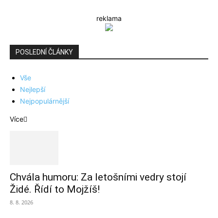
reklama
POSLEDNÍ ČLÁNKY
Vše
Nejlepší
Nejpopulárnější
Více
Chvála humoru: Za letošními vedry stojí
Židé. Řídí to Mojžíš!
8. 8. 2026