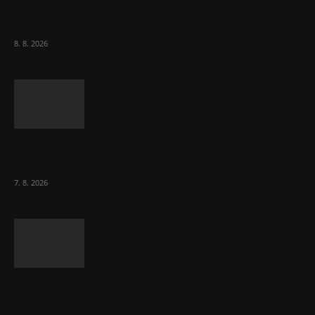
Chvála humoru: Za letošními vedry stojí
Židé. Řídí to Mojžíš!
8. 8. 2026
Ředitel CzechBusiness Klepáček komentuje
zahraniční obchod
7. 8. 2026
Eurokomisař pro migraci zjistil, co v EU ví
většina lidí už...