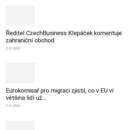
Ředitel CzechBusiness Klepáček komentuje
zahraniční obchod
7. 8. 2026
Eurokomisař pro migraci zjistil, co v EU ví
většina lidí už...
7. 8. 2026