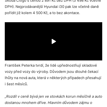
Škoda Citigo s cenou 2 891 Kč bez DPH (3 498 Kč včetně
DPH). Nejprodávanější Hyundai i30 pak lze včetně daně
pořídit již kolem 4 500 Kč, a to bez akontace.
František Peterka tvrdí, že lidé upřednostňují skladové
vozy před vozy do výroby. Důvodem jsou dlouhé čekací
lhůty na nová auta, která v některých případech přesahují
i šest měsíců.
„Rozdíl v ceně bývá jen ve stovkách korun měsíčně a auto
dostanou mnohem dříve. Hlavním důvodem zájmu o