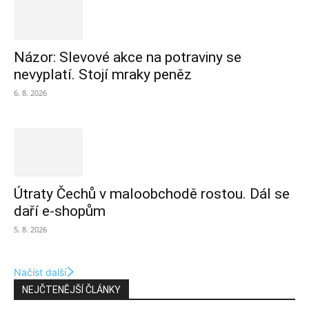
Názor: Slevové akce na potraviny se
nevyplatí. Stojí mraky peněz
6. 8. 2026
Útraty Čechů v maloobchodě rostou. Dál se
daří e-shopům
5. 8. 2026
Načíst další
NEJČTENĚJŠÍ ČLÁNKY