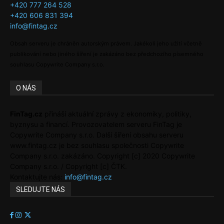
+420 777 264 528
+420 606 831 394
info@fintag.cz
Obsah serveru je chráněn autorským právem. Jakékoli jeho užití včetně
publikování nebo jiného šíření je zakázáno bez předchozího písemného
souhlasu Copywrite Company s.r.o.
O NÁS
FinTag.cz
přináší aktuální zprávy z ekonomiky, politiky,
byznysu a financí. Provozovatelem serveru FinTag je
Copywrite Company s.r.o. Další šíření obsahu serveru
www.fintag.cz je bez souhlasu společnosti Copywrite
Company s.r.o. zakázáno. Copyright [c] 2020 Copywrite
Company s.r.o. / Copyright [c] ČTK.
Kontaktujte nás:
info@fintag.cz
SLEDUJTE NÁS