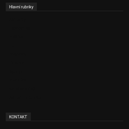
Hlavní rubriky
Aktuality
Ekonomika
Politika
EU
Podcasty
Finance
Byznys
Investice
Ke kávě a čaji
Adman´s Choice
KONTAKT