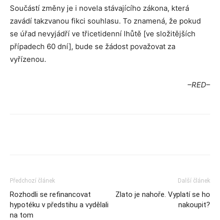
Součástí změny je i novela stávajícího zákona, která
zavádí takzvanou fikci souhlasu. To znamená, že pokud
se úřad nevyjádří ve třicetidenní lhůtě [ve složitějších
případech 60 dní], bude se žádost považovat za
vyřízenou.
–RED–
Předchozí článek
Další článek
Rozhodli se refinancovat
Zlato je nahoře. Vyplatí se ho
hypotéku v předstihu a vydělali
nakoupit?
na tom