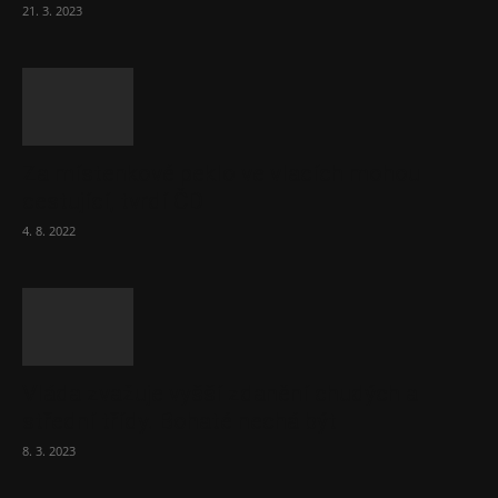
21. 3. 2023
Za místenkové peklo ve vlacích mohou
cestující, tvrdí ČD
4. 8. 2022
Vláda zvažuje vyšší zdanění chudých a
střední třídy. Bohaté nechá být
8. 3. 2023