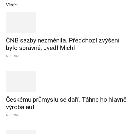
Více
ČNB sazby nezměnila. Předchozí zvýšení
bylo správné, uvedl Michl
6. 8. 2026
Českému průmyslu se daří. Táhne ho hlavně
výroba aut
6. 8. 2026