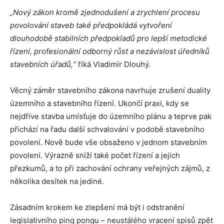
„Nový zákon kromě zjednodušení a zrychlení procesu
povolování staveb také předpokládá vytvoření
dlouhodobě stabilních předpokladů pro lepší metodické
řízení, profesionální odborný růst a nezávislost úředníků
stavebních úřadů,“
říká Vladimír Dlouhý.
Věcný záměr stavebního zákona navrhuje zrušení duality
územního a stavebního řízení. Ukončí praxi, kdy se
nejdříve stavba umísťuje do územního plánu a teprve pak
přichází na řadu další schvalování v podobě stavebního
povolení. Nově bude vše obsaženo v jednom stavebním
povolení. Výrazně sníží také počet řízení a jejich
přezkumů, a to při zachování ochrany veřejných zájmů, z
několika desítek na jediné.
Zásadním krokem ke zlepšení má být i odstranění
legislativního ping pongu – neustálého vracení spisů zpět