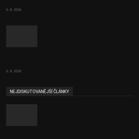
výroba aut
6. 8. 2026
Názor: Slevové akce na potraviny se
nevyplatí. Stojí mraky peněz
6. 8. 2026
NEJDISKUTOVANĚJŠÍ ČLÁNKY
Komentář: Hanba Vám, prezidente Pavle…