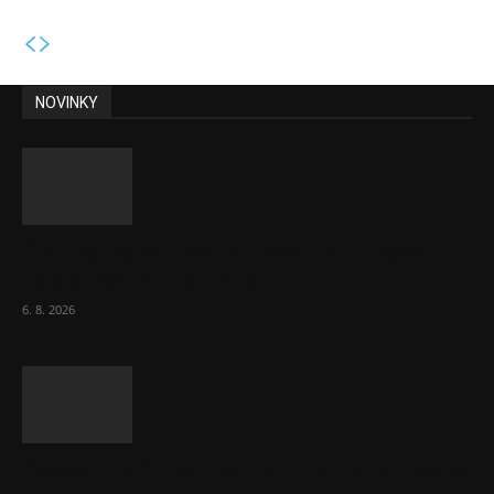
NOVINKY
ČNB sazby nezměnila. Předchozí zvýšení
bylo správné, uvedl Michl
6. 8. 2026
Českému průmyslu se daří. Táhne ho hlavně