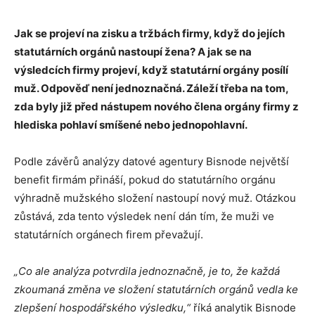
Jak se projeví na zisku a tržbách firmy, když do jejích
statutárních orgánů nastoupí žena? A jak se na
výsledcích firmy projeví, když statutární orgány posílí
muž. Odpověď není jednoznačná. Záleží třeba na tom,
zda byly již před nástupem nového člena orgány firmy z
hlediska pohlaví smíšené nebo jednopohlavní.
Podle závěrů analýzy datové agentury Bisnode největší
benefit firmám přináší, pokud do statutárního orgánu
výhradně mužského složení nastoupí nový muž. Otázkou
zůstává, zda tento výsledek není dán tím, že muži ve
statutárních orgánech firem převažují.
„Co ale analýza potvrdila jednoznačně, je to, že každá
zkoumaná změna ve složení statutárních orgánů vedla ke
zlepšení hospodářského výsledku,“
říká analytik Bisnode