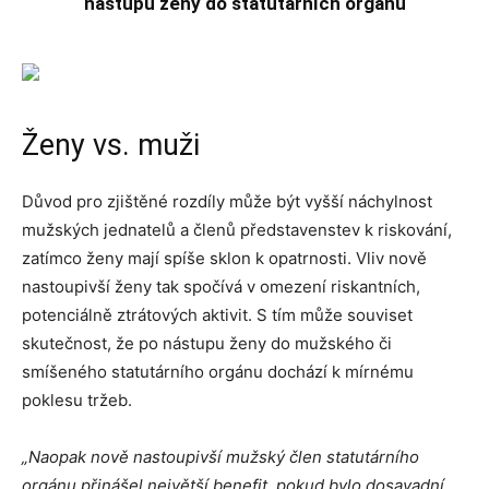
nástupu ženy do statutárních orgánů
Ženy vs. muži
Důvod pro zjištěné rozdíly může být vyšší náchylnost
mužských jednatelů a členů představenstev k riskování,
zatímco ženy mají spíše sklon k opatrnosti. Vliv nově
nastoupivší ženy tak spočívá v omezení riskantních,
potenciálně ztrátových aktivit. S tím může souviset
skutečnost, že po nástupu ženy do mužského či
smíšeného statutárního orgánu dochází k mírnému
poklesu tržeb.
„Naopak nově nastoupivší mužský člen statutárního
orgánu přinášel největší benefit, pokud bylo dosavadní