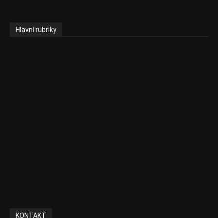
Hlavní rubriky
Aktuality
Ekonomika
Politika
EU
Podcasty
Finance
Byznys
Investice
Ke kávě a čaji
Adman´s Choice
KONTAKT