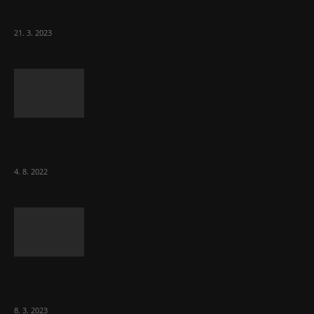
Komentář: Hanba Vám, prezidente Pavle…
21. 3. 2023
Za místenkové peklo ve vlacích mohou
cestující, tvrdí ČD
4. 8. 2022
Vláda zvažuje vyšší zdanění chudých a
střední třídy. Bohaté nechá být
8. 3. 2023