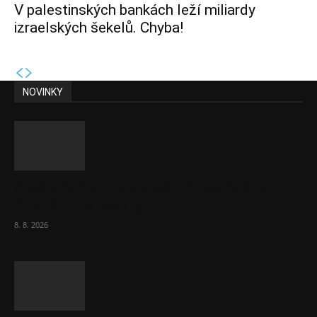
V palestinských bankách leží miliardy
izraelských šekelů. Chyba!
NOVINKY
Chvála humoru: Za letošními vedry stojí
Židé. Řídí to Mojžíš!
8. 8. 2026