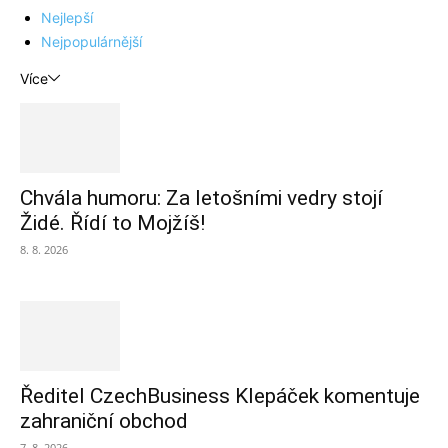
Nejlepší
Nejpopulárnější
Více
Chvála humoru: Za letošními vedry stojí
Židé. Řídí to Mojžíš!
8. 8. 2026
Ředitel CzechBusiness Klepáček komentuje
zahraniční obchod
7. 8. 2026