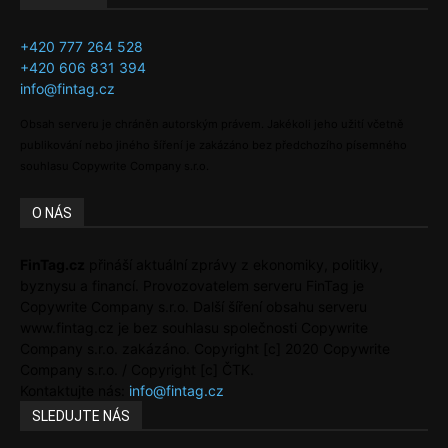
+420 777 264 528
+420 606 831 394
info@fintag.cz
Obsah serveru je chráněn autorským právem. Jakékoli jeho užití včetně
publikování nebo jiného šíření je zakázáno bez předchozího písemného
souhlasu Copywrite Company s.r.o.
O NÁS
FinTag.cz
přináší aktuální zprávy z ekonomiky, politiky,
byznysu a financí. Provozovatelem serveru FinTag je
Copywrite Company s.r.o. Další šíření obsahu serveru
www.fintag.cz je bez souhlasu společnosti Copywrite
Company s.r.o. zakázáno. Copyright [c] 2020 Copywrite
Company s.r.o. / Copyright [c] ČTK.
Kontaktujte nás:
info@fintag.cz
SLEDUJTE NÁS