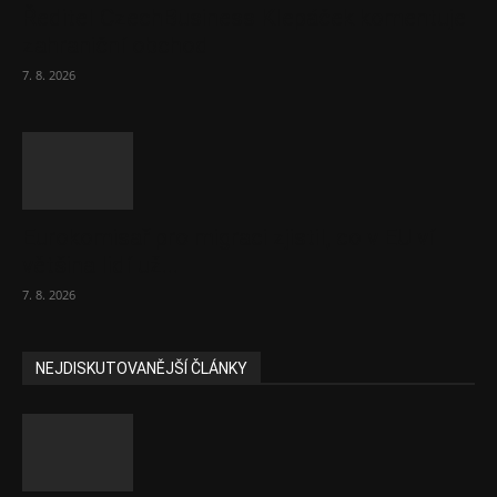
Ředitel CzechBusiness Klepáček komentuje
zahraniční obchod
7. 8. 2026
Eurokomisař pro migraci zjistil, co v EU ví
většina lidí už...
7. 8. 2026
NEJDISKUTOVANĚJŠÍ ČLÁNKY