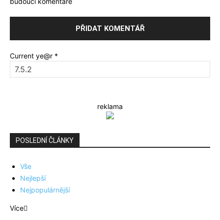
budoucí komentáře
Current ye@r
*
reklama
POSLEDNÍ ČLÁNKY
Vše
Nejlepší
Nejpopulárnější
Více