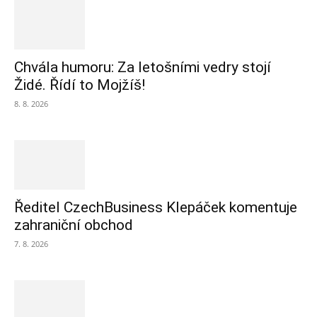
Chvála humoru: Za letošními vedry stojí
Židé. Řídí to Mojžíš!
8. 8. 2026
Ředitel CzechBusiness Klepáček komentuje
zahraniční obchod
7. 8. 2026