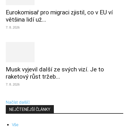
Eurokomisař pro migraci zjistil, co v EU ví
většina lidí už...
7. 8. 2026
Musk vyjevil další ze svých vizí. Je to
raketový růst tržeb...
7. 8. 2026
Načíst další
NEJČTENĚJŠÍ ČLÁNKY
Vše