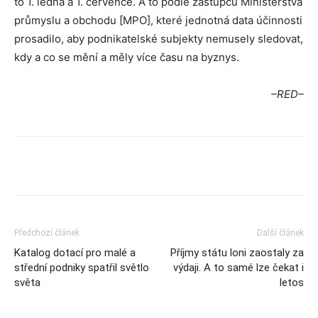
to 1. ledna a 1. července. A to podle zástupců Ministerstva
průmyslu a obchodu [MPO], které jednotná data účinnosti
prosadilo, aby podnikatelské subjekty nemusely sledovat,
kdy a co se mění a měly více času na byznys.
–RED–
Předchozí článek
Další článek
Katalog dotací pro malé a
Příjmy státu loni zaostaly za
střední podniky spatřil světlo
výdaji. A to samé lze čekat i
světa
letos