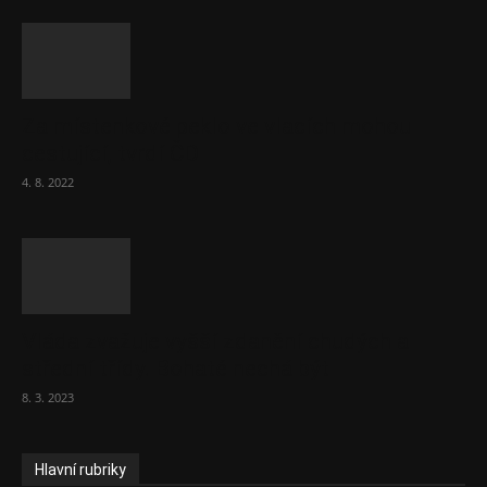
Za místenkové peklo ve vlacích mohou
cestující, tvrdí ČD
4. 8. 2022
Vláda zvažuje vyšší zdanění chudých a
střední třídy. Bohaté nechá být
8. 3. 2023
Hlavní rubriky