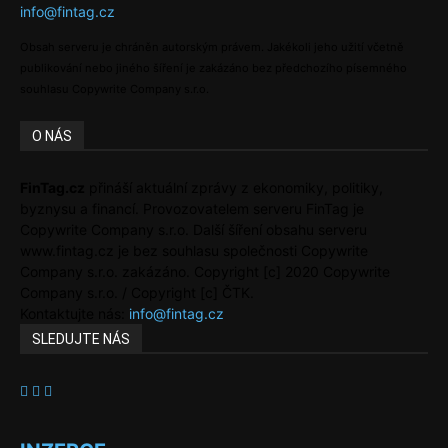
info@fintag.cz
Obsah serveru je chráněn autorským právem. Jakékoli jeho užití včetně
publikování nebo jiného šíření je zakázáno bez předchozího písemného
souhlasu Copywrite Company s.r.o.
O NÁS
FinTag.cz
přináší aktuální zprávy z ekonomiky, politiky,
byznysu a financí. Provozovatelem serveru FinTag je
Copywrite Company s.r.o. Další šíření obsahu serveru
www.fintag.cz je bez souhlasu společnosti Copywrite
Company s.r.o. zakázáno. Copyright [c] 2020 Copywrite
Company s.r.o. / Copyright [c] ČTK.
Kontaktujte nás:
info@fintag.cz
SLEDUJTE NÁS