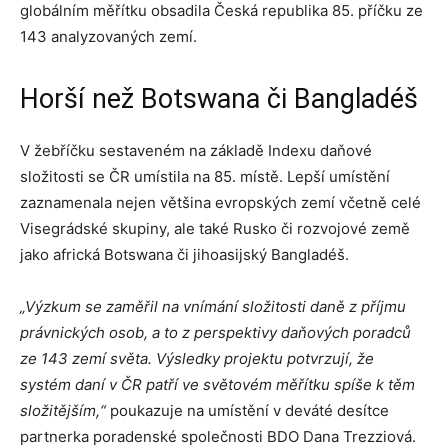
globálním měřítku obsadila Česká republika 85. příčku ze
143 analyzovaných zemí.
Horší než Botswana či Bangladéš
V žebříčku sestaveném na základě Indexu daňové
složitosti se ČR umístila na 85. místě. Lepší umístění
zaznamenala nejen většina evropských zemí včetně celé
Visegrádské skupiny, ale také Rusko či rozvojové země
jako africká Botswana či jihoasijský Bangladéš.
„Výzkum se zaměřil na vnímání složitosti daně z příjmu
právnických osob, a to z perspektivy daňových poradců
ze 143 zemí světa. Výsledky projektu potvrzují, že
systém daní v ČR patří ve světovém měřítku spíše k těm
složitějším,“
poukazuje na umístění v deváté desítce
partnerka poradenské společnosti BDO Dana Trezziová.