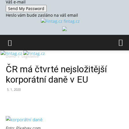
Váš e-mail
Heslo vám bude zasláno na váš email
fintag.cz
Domů
Legislativa
ČR má čtvrté nejsložitější
korporátní daně v EU
5. 1. 2020
Foto: Pixabay.com