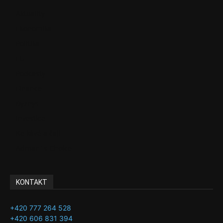
Aktuality
Ekonomika
Politika
EU
Podcasty
Finance
Byznys
Investice
Ke kávě a čaji
Adman´s Choice
KONTAKT
+420 777 264 528
+420 606 831 394