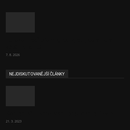
Eurokomisař pro migraci zjistil, co v EU ví
většina lidí už...
7. 8. 2026
NEJDISKUTOVANĚJŠÍ ČLÁNKY
Komentář: Hanba Vám, prezidente Pavle…
21. 3. 2023