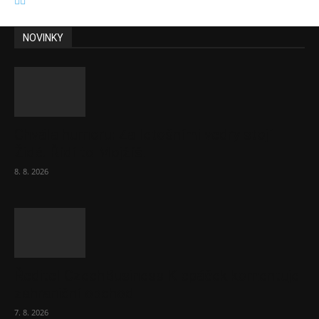
NOVINKY
Chvála humoru: Za letošními vedry stojí
Židé. Řídí to Mojžíš!
8. 8. 2026
Ředitel CzechBusiness Klepáček komentuje
zahraniční obchod
7. 8. 2026