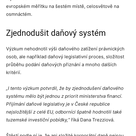
evropském měřítku na šestém místě, celosvětově na
osmnáctém.
Zjednodušit daňový systém
Výzkum nehodnotil výši daňového zatížení právnických
osob, ale například daňový legislativní proces, složitost
průběhu podání daňových přiznání a mnoho dalších
kritérií.
„I tento výzkum potvrdil, že by zjednodušení daňového
systému mělo být jednou z priorit ministerstva financí.
Přijímání daňové legislativy je v České republice
nejsložitější z celé EU, odborníci špatně hodnotili také
tuzemské investiční pobídky,“
říká Dana Trezziová.
Štěstí podle ní je, že ani složité korporátní daně nejsou