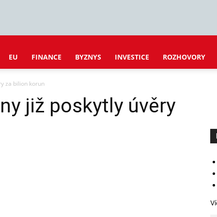
EU
FINANCE
BYZNYS
INVESTICE
ROZHOVORY
ry za bilion korun
ny již poskytly úvěry
Ví