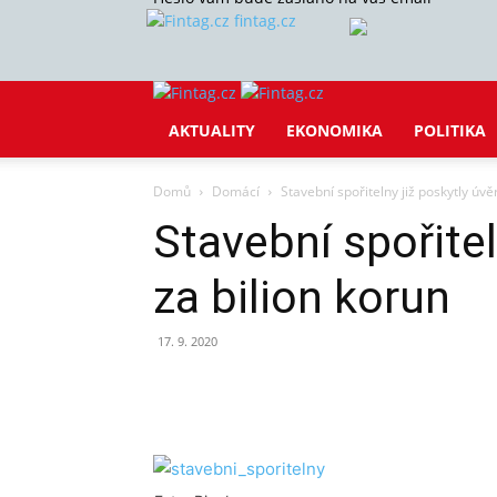
fintag.cz
AKTUALITY
EKONOMIKA
POLITIKA
Domů
Domácí
Stavební spořitelny již poskytly úvě
Stavební spořitel
za bilion korun
17. 9. 2020
Sdílet