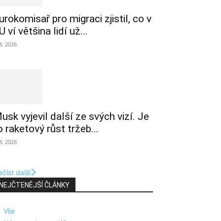
urokomisař pro migraci zjistil, co v
U ví většina lidí už...
 8. 2026
usk vyjevil další ze svých vizí. Je
o raketový růst tržeb...
 8. 2026
číst další
NEJČTENĚJŠÍ ČLÁNKY
Vše