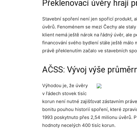
Překlenovací úvěry hrají p
Stavební spoření není jen spořicí produkt, a
úvěrů. Fenoménem se mezi Čechy ale staly j
klient nemá ještě nárok na řádný úvěr, ale 
financování svého bydlení stále ještě málo 
právě překlenutím začalo ve stavebních spo
AČSS: Vývoj výše průměr
Výhodou je, že úvěry
v řádech stovek tisíc
korun není nutné zajišťovat zástavním práv
bonitu pouhou historií spoření, které zprav
1993 poskytnuto přes 2,54 milionu úvěrů. P
hodnoty necelých 400 tisíc korun.