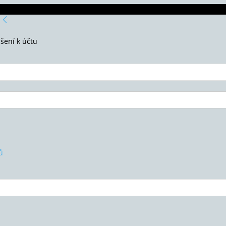
ášení k účtu
ů