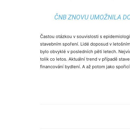
ČNB ZNOVU UMOŽNILA D
Častou otázkou v souvislosti s epidemiologi
stavebním spoření. Lidé doposud v letošní
bylo obvyklé v posledních pěti letech. Nejv
tolik co letos. Aktuální trend v případě stav
financování bydlení. A až potom jako spořic
Sdílet