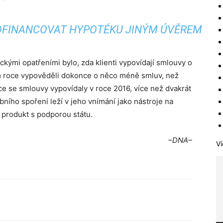
OFINANCOVAT HYPOTÉKU JINÝM ÚVĚREM
ckými opatřeními bylo, zda klienti vypovídají smlouvy o
m roce vypověděli dokonce o něco méně smluv, než
íce se smlouvy vypovídaly v roce 2016, více než dvakrát
ebního spoření leží v jeho vnímání jako nástroje na
í produkt s podporou státu.
–DNA–
Ví