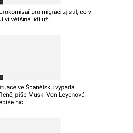
U
urokomisař pro migraci zjistil, co v
U ví většina lidí už...
U
ituace ve Španělsku vypadá
íleně, píše Musk. Von Leyenová
epíše nic