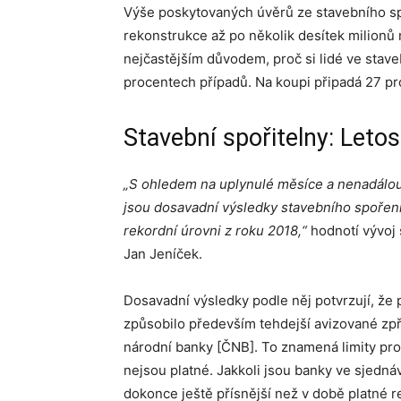
Výše poskytovaných úvěrů ze stavebního sp
rekonstrukce až po několik desítek milionů
nejčastějším důvodem, proč si lidé ve staveb
procentech případů. Na koupi připadá 27 p
Stavební spořitelny: Leto
„S ohledem na uplynulé měsíce a nenadálou ep
jsou dosavadní výsledky stavebního spořen
rekordní úrovni z roku 2018,“
hodnotí vývoj
Jan Jeníček.
Dosavadní výsledky podle něj potvrzují, že 
způsobilo především tehdejší avizované zpř
národní banky [ČNB]. To znamená limity pro
nejsou platné. Jakkoli jsou banky ve sjedná
dokonce ještě přísnější než v době platné 