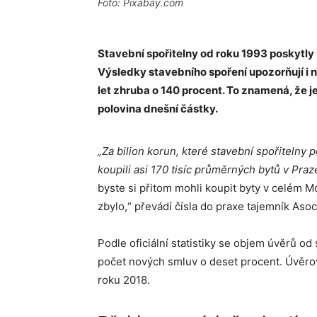
Foto: Pixabay.com
Stavební spořitelny od roku 1993 poskytly
Výsledky stavebního spoření upozorňují i n
let zhruba o 140 procent. To znamená, že j
polovina dnešní částky.
„
Za bilion korun, které stavební spořitelny 
koupili asi 170 tisíc průměrných bytů v Praz
byste si přitom mohli koupit byty v celém M
zbylo,“ převádí čísla do praxe tajemník Aso
Podle oficiální statistiky se objem úvěrů od
počet nových smluv o deset procent. Úvěrov
roku 2018.