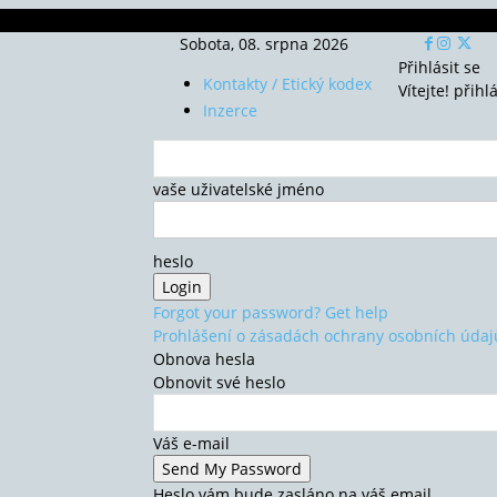
Sobota, 08. srpna 2026
Přihlásit se
Kontakty / Etický kodex
Vítejte! přihl
Inzerce
vaše uživatelské jméno
heslo
Forgot your password? Get help
Prohlášení o zásadách ochrany osobních údaj
Obnova hesla
Obnovit své heslo
Váš e-mail
Heslo vám bude zasláno na váš email