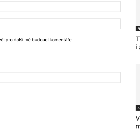
F
T
žeči pro další mé budoucí komentáře
i
Z
V
m