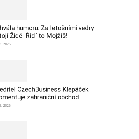
hvála humoru: Za letošními vedry
tojí Židé. Řídí to Mojžíš!
 8. 2026
editel CzechBusiness Klepáček
omentuje zahraniční obchod
 8. 2026