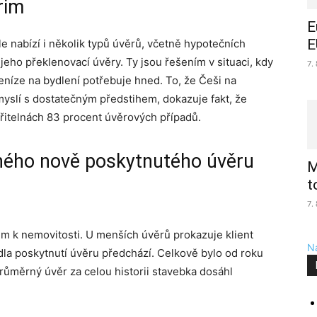
rim
E
E
le nabízí i několik typů úvěrů, včetně hypotečních
eho překlenovací úvěry. Ty jsou řešením v situaci, kdy
7.
peníze na bydlení potřebuje hned. To, že Češi na
myslí s dostatečným předstihem, dokazuje fakt, že
řitelnách 83 procent úvěrových případů.
ného nově poskytnutého úvěru
M
t
7.
em k nemovitosti. U menších úvěrů prokazuje klient
Na
idla poskytnutí úvěru předchází. Celkově bylo od roku
růměrný úvěr za celou historii stavebka dosáhl