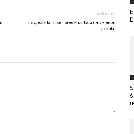
E
E
Další článek
E
em
Evropská komise i přes krizi tlačí dál zelenou
politiku
E
S
š
n