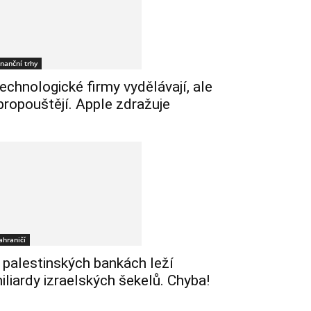
inanční trhy
echnologické firmy vydělávají, ale
 propouštějí. Apple zdražuje
ahraničí
 palestinských bankách leží
iliardy izraelských šekelů. Chyba!