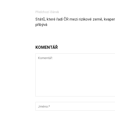
Předchozí článek
Států, které řadí ČR mezi rizikové země, kvap
přibývá
KOMENTÁŘ