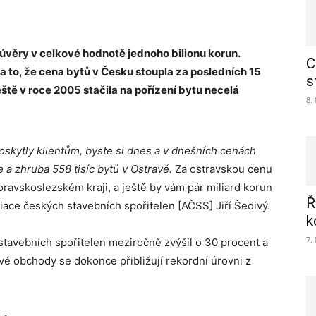
 úvěry v celkové hodnotě jednoho bilionu korun.
C
a to, že cena bytů v Česku stoupla za posledních 15
s
eště v roce 2005 stačila na pořízení bytu necelá
8.
poskytly klientům, byste si dnes a v dnešních cenách
e a zhruba 558 tisíc bytů v Ostravě.
Za ostravskou cenu
oravskoslezském kraji, a ještě by vám pár miliard korun
Ř
ciace českých stavebních spořitelen [AČSS] Jiří Šedivý.
k
7.
 stavebních spořitelen meziročně zvýšil o 30 procent a
é obchody se dokonce přibližují rekordní úrovni z