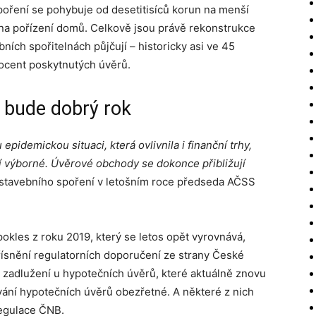
oření se pohybuje od desetitisíců korun na menší
 na pořízení domů. Celkově jsou právě rekonstrukce
ních spořitelnách půjčují – historicky asi ve 45
rocent poskytnutých úvěrů.
s bude dobrý rok
idemickou situaci, která ovlivnila i finanční trhy,
í výborné. Úvěrové obchody se dokonce přibližují
 stavebního spoření v letošním roce předseda AČSS
pokles z roku 2019, který se letos opět vyrovnává,
ísnění regulatorních doporučení ze strany České
 zadlužení u hypotečních úvěrů, které aktuálně znovu
vání hypotečních úvěrů obezřetné. A některé z nich
regulace ČNB.