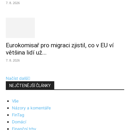
7. 8. 2026
Eurokomisař pro migraci zjistil, co v EU ví
většina lidí už...
7. 8. 2026
Načíst další
NEJČTENĚJŠÍ ČLÁNKY
Vše
Názory a komentáře
FinTag
Domácí
Finanční trhy