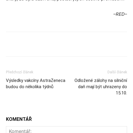
–RED–
Předchozí článek
Další článek
Výsledky vakcíny AstraZeneca
Odložené zálohy na silniční
budou do několika týdnů
daň mají být uhrazeny do
15.10.
KOMENTÁŘ