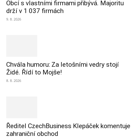
Obcí s vlastními firmami přibývá. Majoritu
drží v 1 037 firmách
9. 8. 2026
Chvála humoru: Za letošními vedry stojí
Židé. Řídí to Mojše!
8. 8. 2026
Ředitel CzechBusiness Klepáček komentuje
zahraniční obchod