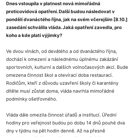
Dnes vstoupila v platnost nová mimořádná
proticovidová opatření. Další budou následovat v
pondělí dvanáctého října, jak na svém včerejším [8.10.]
zasedání schválila vláda. Jaká opatření zavedla, pro
koho a kde platí výjimky?
Ve dvou vlnách, od devátého a od dvanáctého října,
dochází k omezení a následnému úplnému zakázání
sportovních, kulturní a dalších volnočasových akcí. Bude
omezena činnost škol a otevírací doba restaurací.
Rodičům, kteří z důvodu uzavření školy či karantény
dítěte musí zůstat doma, vláda navrhla mimořádné
podmínky ošetřovného.
Vláda dále omezila činnost úřadů a institucí. Úřední
hodiny pro veřejnost budou po dobu 14 dnů pouhé dva
dny v týdnu na pět hodin denně. Až na přesně