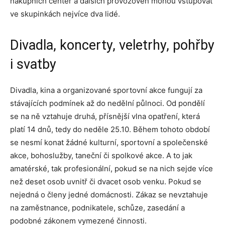
nákupních center a dalších provozoven mohou vstupovat
ve skupinkách nejvíce dva lidé.
Divadla, koncerty, veletrhy, pohřby
i svatby
Divadla, kina a organizované sportovní akce fungují za
stávajících podmínek až do nedělní půlnoci. Od pondělí
se na ně vztahuje druhá, přísnější vlna opatření, která
platí 14 dnů, tedy do neděle 25.10. Během tohoto období
se nesmí konat žádné kulturní, sportovní a společenské
akce, bohoslužby, taneční či spolkové akce. A to jak
amatérské, tak profesionální, pokud se na nich sejde více
než deset osob uvnitř či dvacet osob venku. Pokud se
nejedná o členy jedné domácnosti. Zákaz se nevztahuje
na zaměstnance, podnikatele, schůze, zasedání a
podobné zákonem vymezené činnosti.