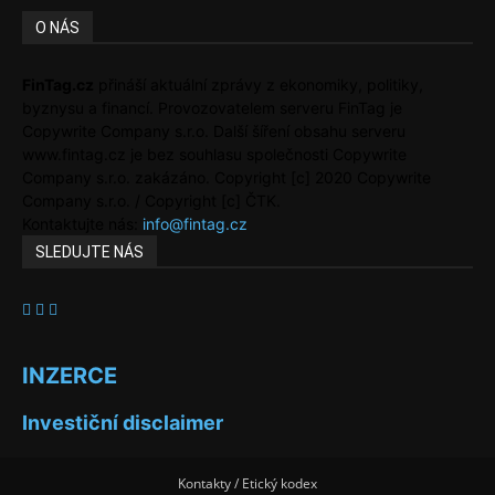
O NÁS
FinTag.cz
přináší aktuální zprávy z ekonomiky, politiky,
byznysu a financí. Provozovatelem serveru FinTag je
Copywrite Company s.r.o. Další šíření obsahu serveru
www.fintag.cz je bez souhlasu společnosti Copywrite
Company s.r.o. zakázáno. Copyright [c] 2020 Copywrite
Company s.r.o. / Copyright [c] ČTK.
Kontaktujte nás:
info@fintag.cz
SLEDUJTE NÁS
INZERCE
Investiční disclaimer
Kontakty / Etický kodex