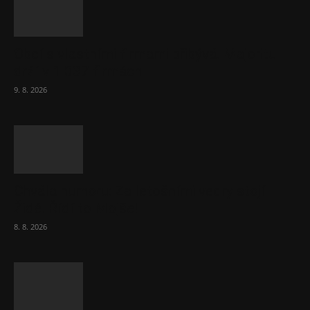
Obcí s vlastními firmami přibývá. Majoritu
drží v 1 037 firmách
9. 8. 2026
Chvála humoru: Za letošními vedry stojí
Židé. Řídí to Mojše!
8. 8. 2026