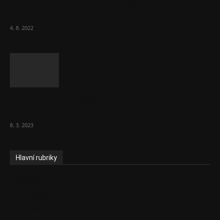
Za místenkové peklo ve vlacích mohou
cestující, tvrdí ČD
4. 8. 2022
Vláda zvažuje vyšší zdanění chudých a
střední třídy. Bohaté nechá být
8. 3. 2023
Hlavní rubriky
Aktuality
Ekonomika
Politika