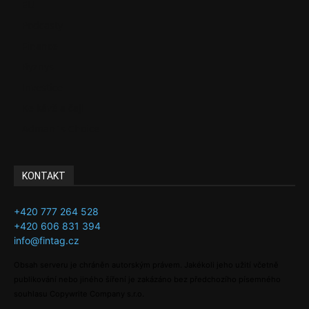
EU
Podcasty
Finance
Byznys
Investice
Ke kávě a čaji
Adman´s Choice
KONTAKT
+420 777 264 528
+420 606 831 394
info@fintag.cz
Obsah serveru je chráněn autorským právem. Jakékoli jeho užití včetně
publikování nebo jiného šíření je zakázáno bez předchozího písemného
souhlasu Copywrite Company s.r.o.