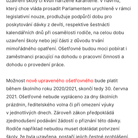
uzavření školy či kvůli nařízené karanténě. V návrhu,
který chce vláda prosadit Parlamentem urychleně v rámci
legislativní nouze, prodlužuje podpůrčí dobu pro
poskytování dávky z devíti, respektive šestnácti
kalendářních dnů při osamělosti rodiče, na celou dobu
uzavření školy nebo její části z důvodu trvání
mimořádného opatření. Ošetřovné budou moci pobírat i
zaměstnanci pracující na dohodu o pracovní činnosti a
dohodu o provedení práce.
Možnost
nově upraveného ošetřovného
bude platit
během školního roku 2020/2021, skončí tedy 30. června
2021. Ošetřovné nebude vypláceno za dny školních
prázdnin, ředitelského volna či při omezení výuky
v jednotlivých dnech. Zároveň zákon předpokládá
zjednodušení podávání žádostí o přiznání této dávky.
Rodiče například nebudou muset dokládat potvrzení
školy, že byla uzavřena, postačí jejich čestné prohlášení.