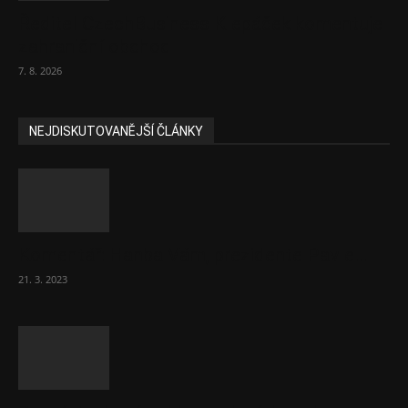
Ředitel CzechBusiness Klepáček komentuje
zahraniční obchod
7. 8. 2026
NEJDISKUTOVANĚJŠÍ ČLÁNKY
Komentář: Hanba Vám, prezidente Pavle…
21. 3. 2023