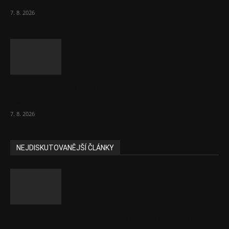
7. 8. 2026
Eurokomisař pro migraci zjistil, co v EU ví
většina lidí už...
7. 8. 2026
NEJDISKUTOVANĚJŠÍ ČLÁNKY
Komentář: Hanba Vám, prezidente Pavle…