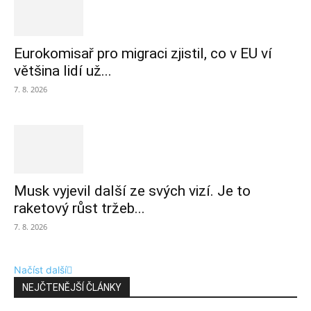
Eurokomisař pro migraci zjistil, co v EU ví
většina lidí už...
7. 8. 2026
Musk vyjevil další ze svých vizí. Je to
raketový růst tržeb...
7. 8. 2026
Načíst další
NEJČTENĚJŠÍ ČLÁNKY