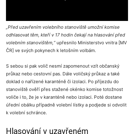
„Před uzavřením volebního stanoviště umožní komise
odhlasovat těm, kteří v 17 hodin čekají na hlasování před
volebním stanovištěm,“
upřesnilo Ministerstvo vnitra [MV
ČR] ve svých pokynech k letošním volbám.
S sebou si pak volič nesmí zapomenout vzít občanský
průkaz nebo cestovní pas. Dále voličský průkaz a také
doklad o nařízené karanténě či izolaci. Po příjezdu do
stanoviště ověří přes stažené okénko komise totožnost
voliče i to, že je v karanténě nebo izolaci. Poté dostane
úřední obálku případně volební lístky a podjede si odvolit
k volební schránce.
Hlasování v uzavřeném