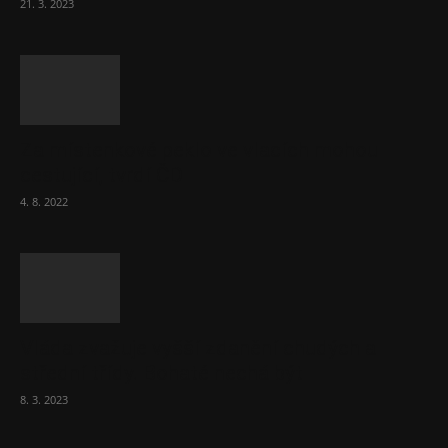
21. 3. 2023
Za místenkové peklo ve vlacích mohou
cestující, tvrdí ČD
4. 8. 2022
Vláda zvažuje vyšší zdanění chudých a
střední třídy. Bohaté nechá být
8. 3. 2023