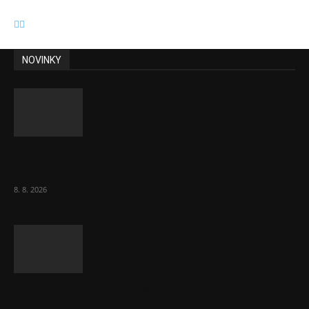
NOVINKY
Chvála humoru: Za letošními vedry stojí
Židé. Řídí to Mojžíš!
8. 8. 2026
Ředitel CzechBusiness Klepáček komentuje
zahraniční obchod