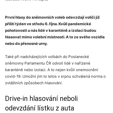
První hlasy do sněmovních voleb odevzdají voliči již
příští týden ve středu 6. října. Kvůli pandemické
pohotovosti u nás lidé v karanténě a izolaci budou
hlasovat mimo volební místnosti. A to ze svého vozidla
nebo do přenosné urny.
Také při nadcházejících volbách do Poslanecké
sněmovny Parlamentu ČR odvolí lidé v nařízené
karanténě nebo izolaci. A to nejen kvůli onemocnění
covid-19. Umožní jim to letos v srpnu schválená norma o
zvláštních způsobech hlasování.
Drive-in hlasování neboli
odevzdání lístku z auta