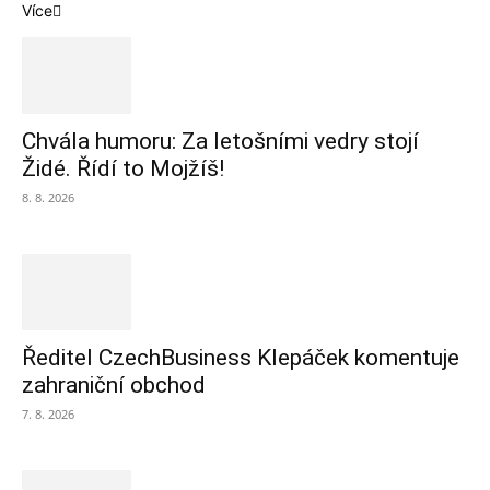
Více
Chvála humoru: Za letošními vedry stojí
Židé. Řídí to Mojžíš!
8. 8. 2026
Ředitel CzechBusiness Klepáček komentuje
zahraniční obchod
7. 8. 2026