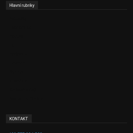
Hlavní rubriky
Aktuality
Ekonomika
Politika
EU
Podcasty
Finance
Byznys
Investice
Ke kávě a čaji
Adman´s Choice
KONTAKT