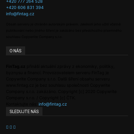
+420 777 264 528
+420 606 831 394
info@fintag.cz
Obsah serveru je chráněn autorským právem. Jakékoli jeho užití včetně
publikování nebo jiného šíření je zakázáno bez předchozího písemného
souhlasu Copywrite Company s.r.o.
O NÁS
FinTag.cz
přináší aktuální zprávy z ekonomiky, politiky,
byznysu a financí. Provozovatelem serveru FinTag je
Copywrite Company s.r.o. Další šíření obsahu serveru
www.fintag.cz je bez souhlasu společnosti Copywrite
Company s.r.o. zakázáno. Copyright [c] 2020 Copywrite
Company s.r.o. / Copyright [c] ČTK.
Kontaktujte nás:
info@fintag.cz
SLEDUJTE NÁS