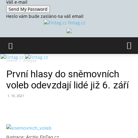
Váš e-mail
Heslo vám bude zasláno na váš email
fintag.cz
Domů
Analýzy
První hlasy do sněmovních
voleb odevzdají lidé již 6. září
1. 10. 2021
Ilustrace: Archiv FinTag.cz