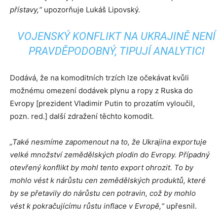
přístavy,“
upozorňuje Lukáš Lipovský.
VOJENSKÝ KONFLIKT NA UKRAJINĚ NENÍ
PRAVDĚPODOBNÝ, TIPUJÍ ANALYTICI
Dodává, že na komoditních trzích lze očekávat kvůli
možnému omezení dodávek plynu a ropy z Ruska do
Evropy [prezident Vladimir Putin to prozatím vyloučil,
pozn. red.] další zdražení těchto komodit.
„Také nesmíme zapomenout na to, že Ukrajina exportuje
velké množství zemědělských plodin do Evropy. Případný
otevřený konflikt by mohl tento export ohrozit. To by
mohlo vést k nárůstu cen zemědělských produktů, které
by se přetavily do nárůstu cen potravin, což by mohlo
vést k pokračujícímu růstu inflace v Evropě,“
upřesnil.