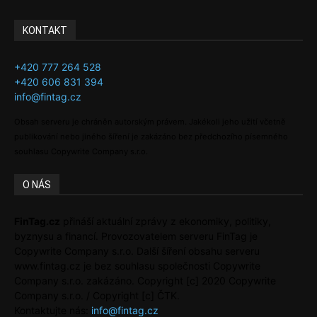
KONTAKT
+420 777 264 528
+420 606 831 394
info@fintag.cz
Obsah serveru je chráněn autorským právem. Jakékoli jeho užití včetně
publikování nebo jiného šíření je zakázáno bez předchozího písemného
souhlasu Copywrite Company s.r.o.
O NÁS
FinTag.cz
přináší aktuální zprávy z ekonomiky, politiky,
byznysu a financí. Provozovatelem serveru FinTag je
Copywrite Company s.r.o. Další šíření obsahu serveru
www.fintag.cz je bez souhlasu společnosti Copywrite
Company s.r.o. zakázáno. Copyright [c] 2020 Copywrite
Company s.r.o. / Copyright [c] ČTK.
Kontaktujte nás:
info@fintag.cz