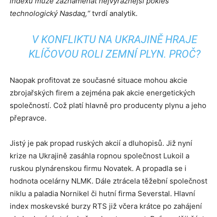
indexů může zaznamenat nejvýraznější pokles
technologický Nasdaq,“
tvrdí analytik.
V KONFLIKTU NA UKRAJINĚ HRAJE
KLÍČOVOU ROLI ZEMNÍ PLYN. PROČ?
Naopak profitovat ze současné situace mohou akcie
zbrojařských firem a zejména pak akcie energetických
společností. Což platí hlavně pro producenty plynu a jeho
přepravce.
Jistý je pak propad ruských akcií a dluhopisů. Již nyní
krize na Ukrajině zasáhla ropnou společnost Lukoil a
ruskou plynárenskou firmu Novatek. A propadla se i
hodnota ocelárny NLMK. Dále ztrácela těžební společnost
niklu a paladia Nornikel či hutní firma Severstal. Hlavní
index moskevské burzy RTS již včera krátce po zahájení