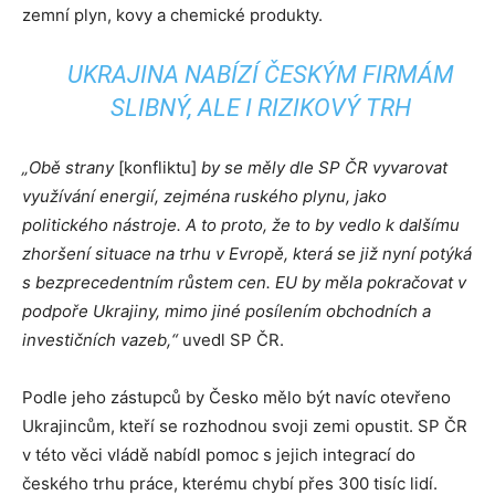
zemní plyn, kovy a chemické produkty.
UKRAJINA NABÍZÍ ČESKÝM FIRMÁM
SLIBNÝ, ALE I RIZIKOVÝ TRH
„Obě strany
[konfliktu]
by se měly dle SP ČR vyvarovat
využívání energií, zejména ruského plynu, jako
politického nástroje. A to proto, že to by vedlo k dalšímu
zhoršení situace na trhu v Evropě, která se již nyní potýká
s bezprecedentním růstem cen. EU by měla pokračovat v
podpoře Ukrajiny, mimo jiné posílením obchodních a
investičních vazeb,“
uvedl SP ČR.
Podle jeho zástupců by Česko mělo být navíc otevřeno
Ukrajincům, kteří se rozhodnou svoji zemi opustit. SP ČR
v této věci vládě nabídl pomoc s jejich integrací do
českého trhu práce, kterému chybí přes 300 tisíc lidí.