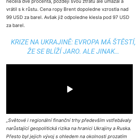
necelá dvě procenta, později svou ztrátu ale umazal a
vrátil s k růstu. Cena ropy Brent dopoledne vzrostla nad
99 USD za barel. Avšak již odpoledne klesla pod 97 USD
za barel.
KRIZE NA UKRAJINĚ: EVROPA MÁ ŠTĚSTÍ,
ŽE SE BLÍŽÍ JARO. ALE JINAK…
„Světové i regionální finanční trhy především vstřebávaly
narůstající geopolitická rizika na hranici Ukrajiny a Ruska.
Přesto byl jejich vývoj s ohledem na okolnosti prozatím