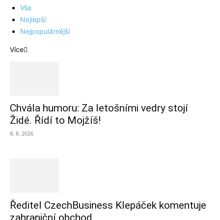
Vše
Nejlepší
Nejpopulárnější
Více
Chvála humoru: Za letošními vedry stojí
Židé. Řídí to Mojžíš!
8. 8. 2026
Ředitel CzechBusiness Klepáček komentuje
zahraniční obchod