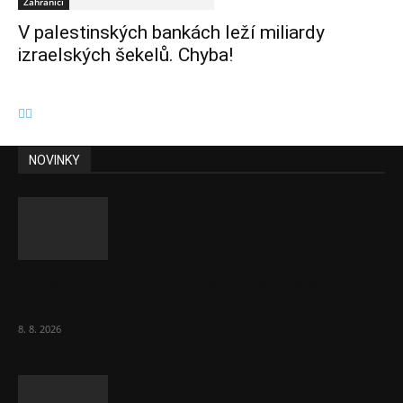
Zahraničí
V palestinských bankách leží miliardy
izraelských šekelů. Chyba!
NOVINKY
Chvála humoru: Za letošními vedry stojí
Židé. Řídí to Mojžíš!
8. 8. 2026