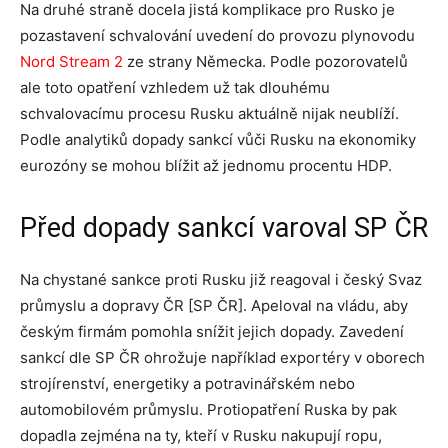
Na druhé straně docela jistá komplikace pro Rusko je
pozastavení schvalování uvedení do provozu plynovodu
Nord Stream 2
ze strany Německa. Podle pozorovatelů
ale toto opatření vzhledem už tak dlouhému
schvalovacímu procesu Rusku aktuálně nijak neublíží.
Podle analytiků dopady sankcí vůči Rusku na ekonomiky
eurozóny se mohou blížit až jednomu procentu HDP.
Před dopady sankcí varoval SP ČR
Na chystané sankce proti Rusku již reagoval i český Svaz
průmyslu a dopravy ČR [SP ČR]. Apeloval na vládu, aby
českým firmám pomohla snížit jejich dopady. Zavedení
sankcí dle SP ČR ohrožuje například exportéry v oborech
strojírenství, energetiky a potravinářském nebo
automobilovém průmyslu. Protiopatření Ruska by pak
dopadla zejména na ty, kteří v Rusku nakupují ropu,