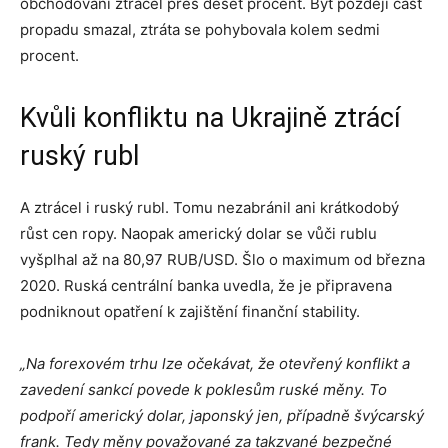
obchodování ztrácel přes deset procent. Byť později část
propadu smazal, ztráta se pohybovala kolem sedmi
procent.
Kvůli konfliktu na Ukrajině ztrácí
ruský rubl
A ztrácel i ruský rubl. Tomu nezabránil ani krátkodobý
růst cen ropy. Naopak americký dolar se vůči rublu
vyšplhal až na 80,97 RUB/USD. Šlo o maximum od března
2020. Ruská centrální banka uvedla, že je připravena
podniknout opatření k zajištění finanční stability.
„Na forexovém trhu lze očekávat, že otevřený konflikt a
zavedení sankcí povede k poklesům ruské měny. To
podpoří americký dolar, japonský jen, případně švýcarský
frank. Tedy měny považované za takzvané bezpečné