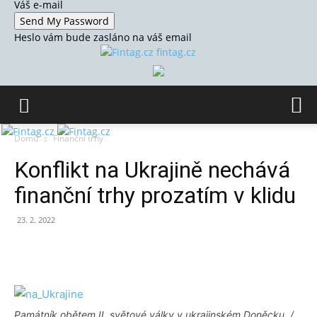
Váš e-mail
Heslo vám bude zasláno na váš email
fintag.cz
Domů
Finanční trhy
Konflikt na Ukrajině nechává
finanční trhy prozatím v klidu
23. 2. 2022
Památník obětem II. světové války v ukrajinském Doněcku. /