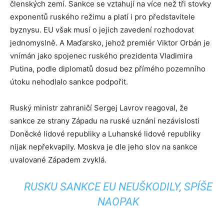
členských zemí. Sankce se vztahují na více než tři stovky
exponentů ruského režimu a platí i pro představitele
byznysu. EU však musí o jejich zavedení rozhodovat
jednomyslně. A Maďarsko, jehož premiér Viktor Orbán je
vnímán jako spojenec ruského prezidenta Vladimira
Putina, podle diplomatů dosud bez přímého pozemního
útoku nehodlalo sankce podpořit.
Ruský ministr zahraničí Sergej Lavrov reagoval, že
sankce ze strany Západu na ruské uznání nezávislosti
Doněcké lidové republiky a Luhanské lidové republiky
nijak nepřekvapily. Moskva je dle jeho slov na sankce
uvalované Západem zvyklá.
RUSKU SANKCE EU NEUŠKODILY, SPÍŠE
NAOPAK