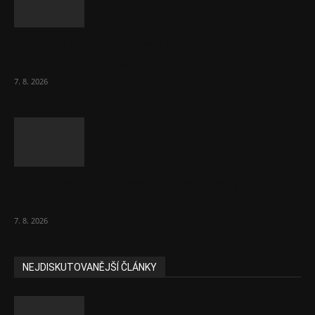
Ředitel CzechBusiness Klepáček komentuje
zahraniční obchod
7. 8. 2026
Eurokomisař pro migraci zjistil, co v EU ví
většina lidí už...
7. 8. 2026
NEJDISKUTOVANĚJŠÍ ČLÁNKY