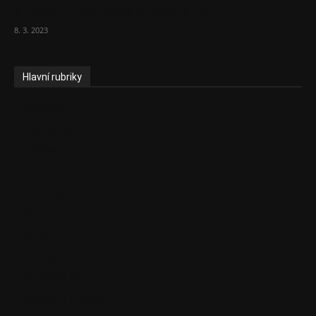
střední třídy. Bohaté nechá být
8. 3. 2023
Hlavní rubriky
Aktuality
Ekonomika
Politika
EU
Podcasty
Finance
Byznys
Investice
Ke kávě a čaji
Adman´s Choice