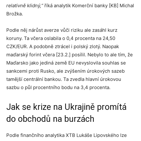
relativně klidný,“
říká analytik Komerční banky [KB] Michal
Brožka.
Podle něj nárůst averze vůči riziku ale zasáhl kurz
koruny. Ta včera oslabila o 0,4 procenta na 24,50
CZK/EUR. A podobně ztrácel i polský zlotý. Naopak
maďarský forint včera [23.2.] posílil. Nebylo to ale tím, že
Maďarsko jako jediná země EU nevyslovila souhlas se
sankcemi proti Rusko, ale zvýšením úrokových sazeb
tamější centrální bankou. Ta zvedla hlavní úrokovou
sazbu o půl procentního bodu na 3,4 procenta.
Jak se krize na Ukrajině promítá
do obchodů na burzách
Podle finančního analytika XTB Lukáše Lipovského lze