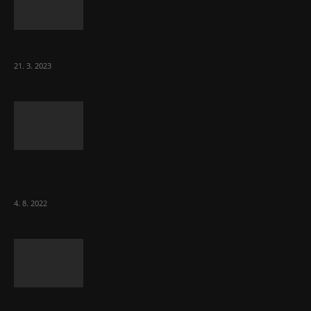
Komentář: Hanba Vám, prezidente Pavle…
21. 3. 2023
Za místenkové peklo ve vlacích mohou
cestující, tvrdí ČD
4. 8. 2022
Vláda zvažuje vyšší zdanění chudých a