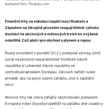
Ilustrační foto: Pixabay.com
Finanční trhy na eskalaci napětí mezi Ruskem a
Západem na Ukrajině prozatím reagují klidně. I přesto
dochází na akciových a měnových trzích ke zvýšené
volatilitě. Což platí i pro obchod s plynem a ropou.
Ruský prezident v pondělí [21.2.] podepsal výnosy, jimiž
uznal nezávislost separatistické Doněcké lidové
republiky a Luhanské lidové republiky ve
východoukrajinském Donbasu. Zároveň nařídil ruské
armádě, aby na jejich území zahájila „misi k zajištění
míru“.
Akciové trhy tak včera zahájily obchodování poklesem.
Evropský index StoxxEurope600 na začátku dne oslabil o