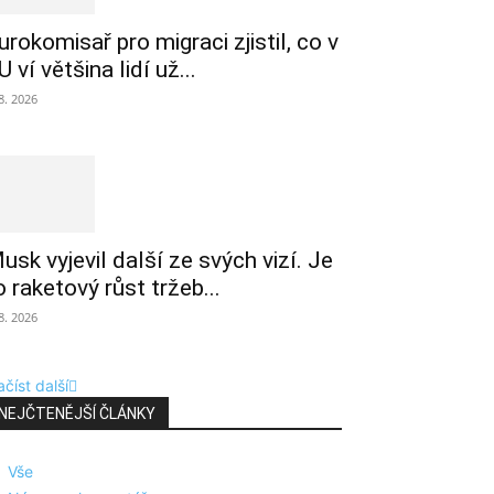
urokomisař pro migraci zjistil, co v
U ví většina lidí už...
 8. 2026
usk vyjevil další ze svých vizí. Je
o raketový růst tržeb...
 8. 2026
číst další
NEJČTENĚJŠÍ ČLÁNKY
Vše