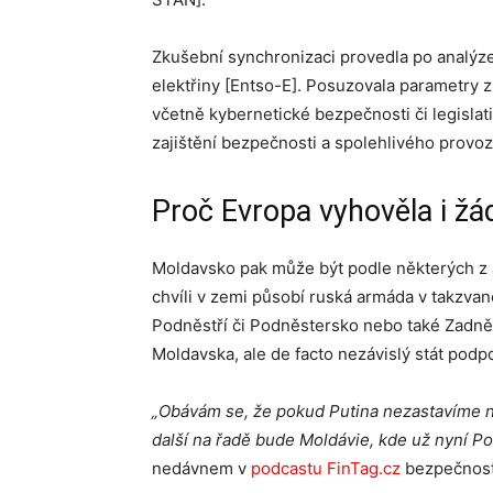
Zkušební synchronizaci provedla po analýz
elektřiny [Entso-E]. Posuzovala parametry z
včetně kybernetické bezpečnosti či legislati
zajištění bezpečnosti a spolehlivého provo
Proč Evropa vyhověla i ž
Moldavsko pak může být podle některých z a
chvíli v zemi působí ruská armáda v takzv
Podněstří či Podněstersko nebo také Zadněs
Moldavska, ale de facto nezávislý stát pod
„Obávám se, že pokud Putina nezastavíme na
další na řadě bude Moldávie, kde už nyní P
nedávnem v
podcastu FinTag.cz
bezpečnostn