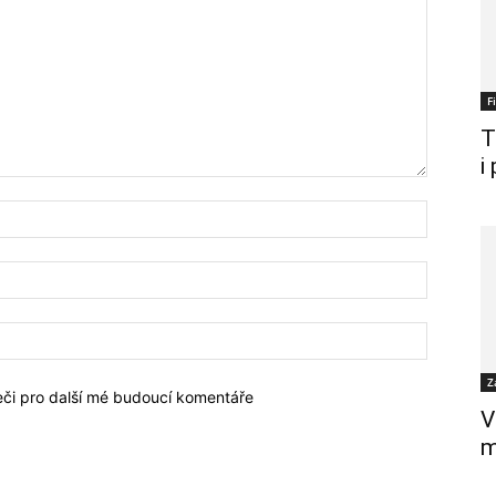
F
T
i
Z
žeči pro další mé budoucí komentáře
V
m