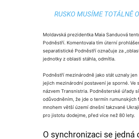
RUSKO MUSÍME TOTÁLNĚ O
Moldavská prezidentka Maia Sanduová tento 
Podněstří. Komentovala tím úterní prohláš
separatistické Podněstří označuje za „oblas
jednotky z oblasti stáhla, odmítla.
Podněstří mezinárodně jako stát uznaly jen 
jejich mezinárodní postavení je sporné. Ve
názvem Transnistria. Podněsterské úřady síd
odůvodněním, že jde o termín rumunských fa
mnohem větší území dnešní takzvané Ukrajin
pro jistotu dodejme, před více než 80 lety.
O synchronizaci se jedná