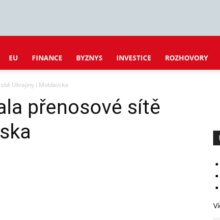
EU
FINANCE
BYZNYS
INVESTICE
ROZHOVORY
sítě Ukrajiny i Moldavska
la přenosové sítě
vska
Ví