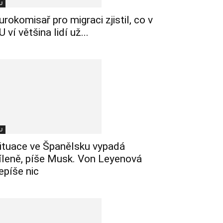
U
urokomisař pro migraci zjistil, co v
U ví většina lidí už...
U
ituace ve Španělsku vypadá
íleně, píše Musk. Von Leyenová
epíše nic