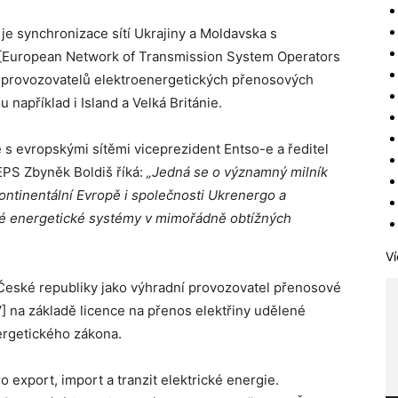
je synchronizace sítí Ukrajiny a Moldavska s
 [European Network of Transmission System Operators
ch provozovatelů elektroenergetických přenosových
 například i Island a Velká Británie.
 s evropskými sítěmi viceprezident Entso-e a ředitel
EPS Zbyněk Boldiš říká:
„Jedná se o významný milník
ntinentální Evropě i společnosti Ukrenergo a
své energetické systémy v mimořádně obtížných
Ví
eské republiky jako výhradní provozovatel přenosové
] na základě licence na přenos elektřiny udělené
rgetického zákona.
 export, import a tranzit elektrické energie.