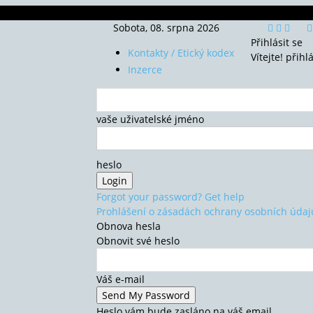
Sobota, 08. srpna 2026
Přihlásit se
Kontakty / Etický kodex
Vítejte! přihl
Inzerce
vaše uživatelské jméno
heslo
Forgot your password? Get help
Prohlášení o zásadách ochrany osobních údaj
Obnova hesla
Obnovit své heslo
Váš e-mail
Heslo vám bude zasláno na váš email