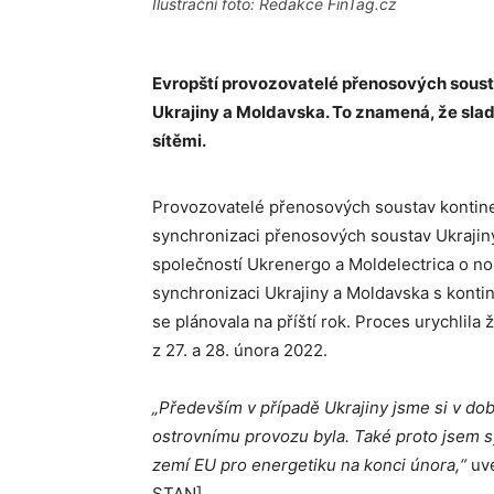
Ilustrační foto: Redakce FinTag.cz
Evropští provozovatelé přenosových sous
Ukrajiny a Moldavska. To znamená, že slad
sítěmi.
Provozovatelé přenosových soustav kontinen
synchronizaci přenosových soustav Ukrajiny
společností Ukrenergo a Moldelectrica o no
synchronizaci Ukrajiny a Moldavska s konti
se plánovala na příští rok. Proces urychlil
z 27. a 28. února 2022.
„Především v případě Ukrajiny jsme si v době
ostrovnímu provozu byla. Také proto jsem s
zemí EU pro energetiku na konci února,“
uv
STAN].