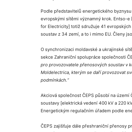
Podle představitelů energetického byznysu 
evropskými sítěmi významný krok. Entso-e
for Electricity] totiž sdružuje 41 evropský
soustav z 34 zemí, a to i mimo EU. Členy jsou
O synchronizaci moldavské a ukrajinské sítě
sekce Zahraniční spolupráce společnosti Č
pro provozovatele přenosových soustav v ko
Moldelectrica, kterým se daří provozovat 
podmínkách.“
Akciová společnost ČEPS působí na území Č
soustavy [elektrická vedení 400 kV a 220 kV
Energetickým regulačním úřadem podle ene
ČEPS zajišťuje dále přeshraniční přenosy pro