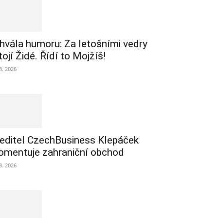
hvála humoru: Za letošními vedry
tojí Židé. Řídí to Mojžíš!
 8. 2026
editel CzechBusiness Klepáček
omentuje zahraniční obchod
 8. 2026