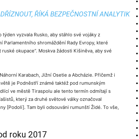
DŘÍZNOUT, ŘÍKÁ BEZPEČNOSTNÍ ANALYTIK
týden vyzvala Rusko, aby stáhlo své vojáky z
ení Parlamentního shromáždění Rady Evropy, které
t ruské okupace“. Moskva žádosti Kišiněva, aby své
Náhorní Karabach, Jižní Osetie a Abcházie. Přičemž i
 světě je Podněstří známé taktéž pod rumunským
lící ve městě Tiraspolu ale tento termín odmítají s
šistů, který za druhé světové války označoval
y [Podolí]. Tam byli odsouváni rumunští Židé. To vše,
 od roku 2017