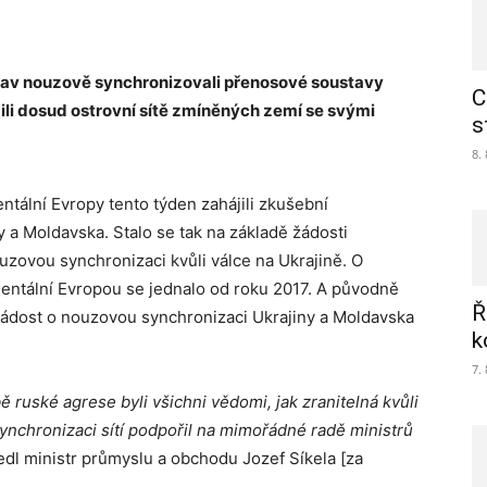
tav nouzově synchronizovali přenosové soustavy
C
ili dosud ostrovní sítě zmíněných zemí se svými
s
8.
tální Evropy tento týden zahájili zkušební
 a Moldavska. Stalo se tak na základě žádosti
uzovou synchronizaci kvůli válce na Ukrajině. O
nentální Evropou se jednalo od roku 2017. A původně
Ř
a žádost o nouzovou synchronizaci Ukrajiny a Moldavska
k
7.
 ruské agrese byli všichni vědomi, jak zranitelná kvůli
ynchronizaci sítí podpořil na mimořádné radě ministrů
edl ministr průmyslu a obchodu Jozef Síkela [za