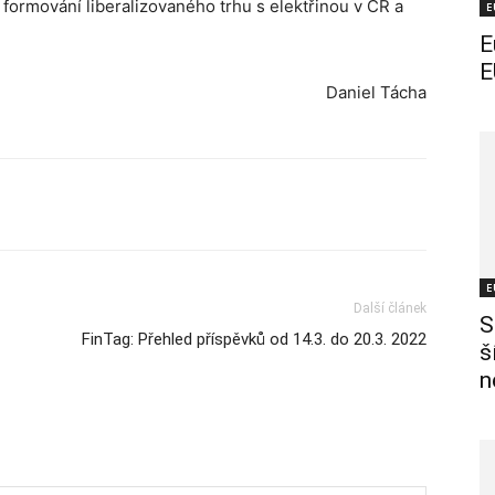
formování liberalizovaného trhu s elektřinou v ČR a
E
E
E
Daniel Tácha
E
Další článek
S
FinTag: Přehled příspěvků od 14.3. do 20.3. 2022
š
n