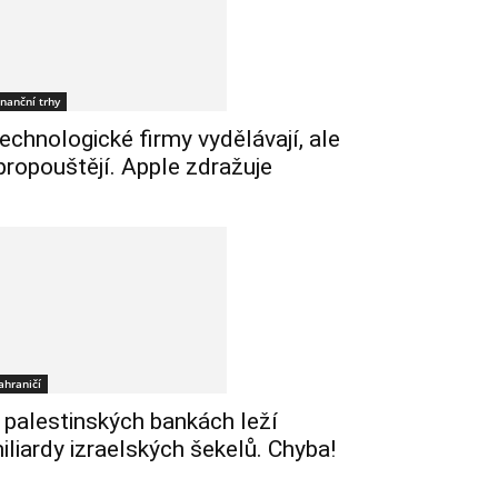
inanční trhy
echnologické firmy vydělávají, ale
 propouštějí. Apple zdražuje
ahraničí
 palestinských bankách leží
iliardy izraelských šekelů. Chyba!