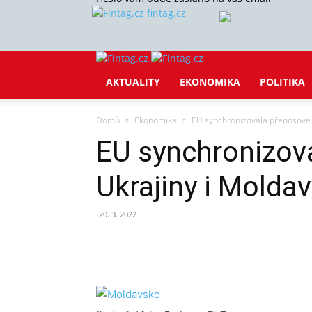
fintag.cz
AKTUALITY
EKONOMIKA
POLITIKA
Domů
Ekonomika
EU synchronizovala přenosové 
EU synchronizova
Ukrajiny i Molda
20. 3. 2022
Sdílet