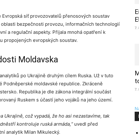
E
e Evropská síť provozovatelů přenosových soustav
E
 oblasti bezpečnosti provozu, informačních technologií
7.
vní a regulační aspekty. Přijala mnohá opatření k
zu propojených evropských soustav.
ádosti Moldavska
M
nalytiků po Ukrajině druhým cílem Ruska. Už v tuto
t
ané Podněperské moldavské republice. Zkráceně
7.
tersko. Republika je dle zákona integrální součást
porovaný Ruskem s účastí jeho vojáků na jeho území.
Na
 Ukrajině, což vypadá, že ho asi nezastavíme, tak
odněstří kontroluje ruská armáda,“
uvedl před
í analytik Milan Mikulecký.