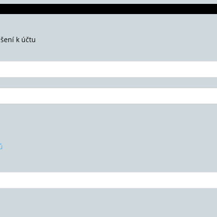
ášení k účtu
ů