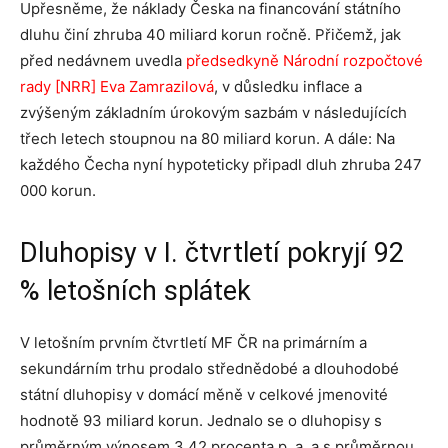
Upřesněme, že náklady Česka na financování státního
dluhu činí zhruba 40 miliard korun ročně. Přičemž, jak
před nedávnem uvedla
předsedkyně Národní rozpočtové
rady [NRR] Eva Zamrazilová
, v důsledku inflace a
zvýšeným základním úrokovým sazbám v následujících
třech letech stoupnou na 80 miliard korun. A dále: Na
každého Čecha nyní hypoteticky připadl dluh zhruba 247
000 korun.
Dluhopisy v I. čtvrtletí pokryjí 92
% letošních splátek
V letošním prvním čtvrtletí MF ČR na primárním a
sekundárním trhu prodalo střednědobé a dlouhodobé
státní dluhopisy v domácí měně v celkové jmenovité
hodnotě 93 miliard korun. Jednalo se o dluhopisy s
průměrným výnosem 3,42 procenta p. a. a s průměrnou