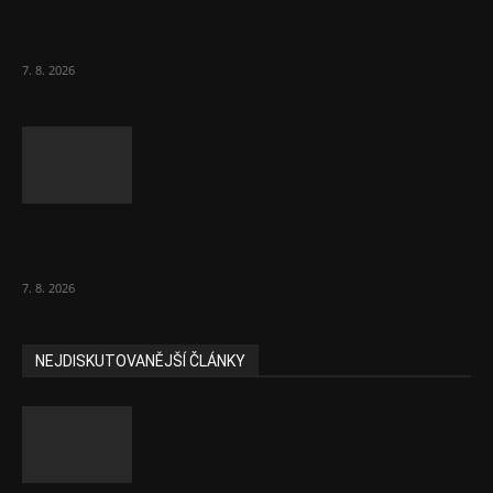
Ředitel CzechBusiness Klepáček komentuje
zahraniční obchod
7. 8. 2026
Eurokomisař pro migraci zjistil, co v EU ví
většina lidí už...
7. 8. 2026
NEJDISKUTOVANĚJŠÍ ČLÁNKY