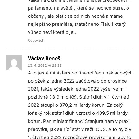
parlamentu na světě , která se nechce starat o
občany , ale platit se od nich nechá a máme
nejlepšího premiéra, statečného Fialu l který
vůbec neví která bije .
Odpověď
Václav Beneš
25. 4. 2022 At 22:28
A to ještě ministerstvo financí řadu nákladových
položek z ledna 2022 zaúčtovalo do prosince
2021, takže výsledek ledna 2022 vyšel velmi
pozitivně ( 3,9 mld Kč). Státní dluh v 1. čtvrtletí
2022 stoupl o 370,2 miliardy korun. Za celý
loňský rok státní dluh vzrostl o 409,5 miliardy
korun. Pan ministr financí Stanjura nám v praxi
předvádí, jak se řídí stát v režii ODS. A to bylo v
1. čtvrtletí 2022 rozpočtové provizorium, aby to