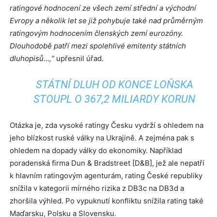
ratingové hodnocení ze všech zemí střední a východní
Evropy a několik let se již pohybuje také nad průměrným
ratingovým hodnocením členských zemí eurozóny.
Dlouhodobě patří mezi spolehlivé emitenty státních
dluhopisů…,“
upřesnil úřad.
STÁTNÍ DLUH OD KONCE LOŇSKA
STOUPL O 367,2 MILIARDY KORUN
Otázka je, zda vysoké ratingy Česku vydrží s ohledem na
jeho blízkost ruské války na Ukrajině. A zejména pak s
ohledem na dopady války do ekonomiky. Například
poradenská firma Dun & Bradstreet [D&B], jež ale nepatří
k hlavním ratingovým agenturám, rating České republiky
snížila v kategorii mírného rizika z DB3c na DB3d a
zhoršila výhled. Po vypuknutí konfliktu snížila rating také
Maďarsku, Polsku a Slovensku.