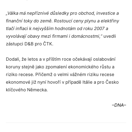
„Válka má nepříznivé důsledky pro obchod, investice a
finanční toky do země. Rostoucí ceny plynu a elektřiny
tlačí inflaci k nejvyšším hodnotám od roku 2007 a
vyvolávají obavy mezi firmami i domácnostmi,“
uvedli
zástupci D&B pro ČTK.
Dodali, že letos a v příštím roce očekávají oslabování
koruny stejně jako zpomalení ekonomického růstu a
riziko recese. Přičemž o velmi vážném riziku recese
ekonomové již nyní hovoří v případě Itálie a pro Česko
klíčového Německa.
–DNA–