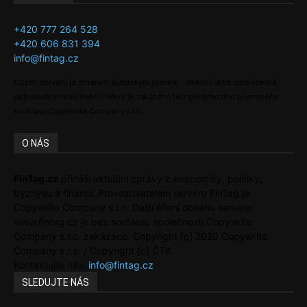
+420 777 264 528
+420 606 831 394
info@fintag.cz
Obsah serveru je chráněn autorským právem. Jakékoli jeho užití včetně
publikování nebo jiného šíření je zakázáno bez předchozího písemného
souhlasu Copywrite Company s.r.o.
O NÁS
FinTag.cz
přináší aktuální zprávy z ekonomiky, politiky,
byznysu a financí. Provozovatelem serveru FinTag je
Copywrite Company s.r.o. Další šíření obsahu serveru
www.fintag.cz je bez souhlasu společnosti Copywrite
Company s.r.o. zakázáno. Copyright [c] 2020 Copywrite
Company s.r.o. / Copyright [c] ČTK.
Kontaktujte nás:
info@fintag.cz
SLEDUJTE NÁS