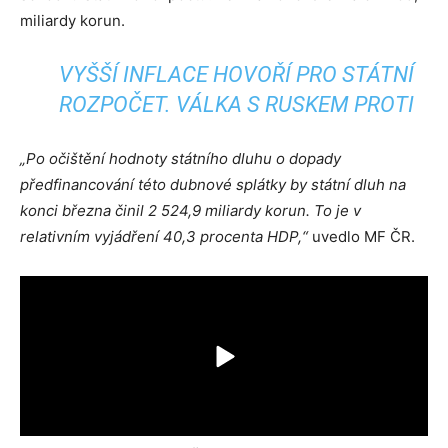
miliardy korun.
VYŠŠÍ INFLACE HOVOŘÍ PRO STÁTNÍ
ROZPOČET. VÁLKA S RUSKEM PROTI
„Po očištění hodnoty státního dluhu o dopady
předfinancování této dubnové splátky by státní dluh na
konci března činil 2 524,9 miliardy korun.
To je v
relativním vyjádření 40,3 procenta HDP,“
uvedlo MF ČR.