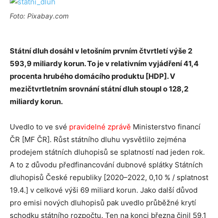
Foto: Pixabay.com
Státní dluh dosáhl v letošním prvním čtvrtletí výše 2
593,9 miliardy korun. To je v relativním vyjádření 41,4
procenta hrubého domácího produktu [HDP]. V
mezičtvrtletním srovnání státní dluh stoupl o 128,2
miliardy korun.
Uvedlo to ve své
pravidelné zprávě
Ministerstvo financí
ČR [MF ČR]. Růst státního dluhu vysvětlilo zejména
prodejem státních dluhopisů se splatností nad jeden rok.
A to z důvodu předfinancování dubnové splátky Státních
dluhopisů České republiky [2020–2022, 0,10 % / splatnost
19.4.] v celkové výši 69 miliard korun. Jako další důvod
pro emisi nových dluhopisů pak uvedlo průběžné krytí
schodku státního rozpočtu. Ten na konci března činil 59,1