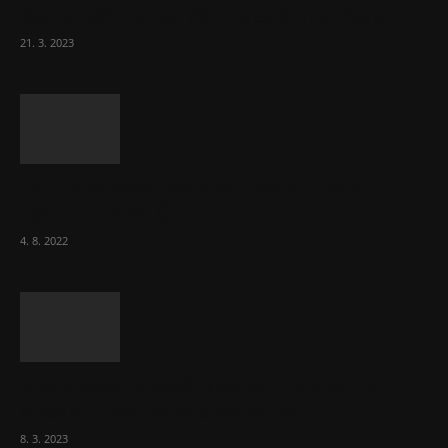
Komentář: Hanba Vám, prezidente Pavle…
21. 3. 2023
Za místenkové peklo ve vlacích mohou
cestující, tvrdí ČD
4. 8. 2022
Vláda zvažuje vyšší zdanění chudých a
střední třídy. Bohaté nechá být
8. 3. 2023