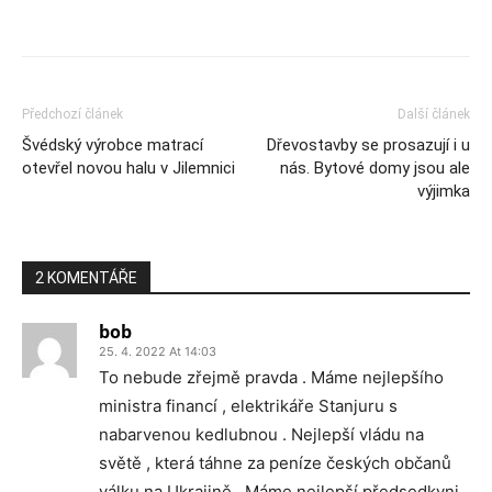
Předchozí článek
Další článek
Švédský výrobce matrací
Dřevostavby se prosazují i u
otevřel novou halu v Jilemnici
nás. Bytové domy jsou ale
výjimka
2 KOMENTÁŘE
bob
25. 4. 2022 At 14:03
To nebude zřejmě pravda . Máme nejlepšího
ministra financí , elektrikáře Stanjuru s
nabarvenou kedlubnou . Nejlepší vládu na
světě , která táhne za peníze českých občanů
válku na Ukrajině . Máme nejlepší předsedkyni