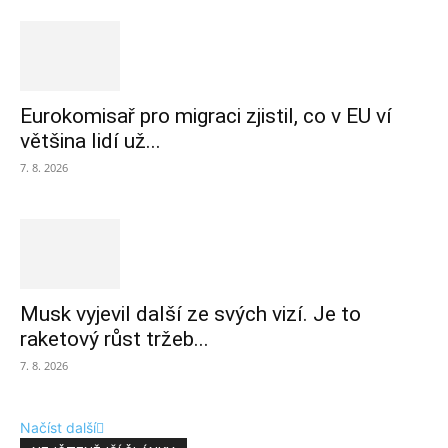
Eurokomisař pro migraci zjistil, co v EU ví
většina lidí už...
7. 8. 2026
Musk vyjevil další ze svých vizí. Je to
raketový růst tržeb...
7. 8. 2026
Načíst další