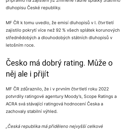
připravilo na zajištění již zmíněné řádné splátky Státního
dluhopisu České republiky.
MF ČR k tomu uvedlo, že emisí dluhopisů v I. čtvrtletí
zajistilo pokrytí více než 92 % všech splátek korunových
střednědobých a dlouhodobých státních dluhopisů v
letošním roce.
Česko má dobrý rating. Může o
něj ale i přijít
MF ČR zdůraznilo, že i v prvním čtvrtletí roku 2022
potvrdily ratingové agentury Moody’s, Scope Ratings a
ACRA svá stávající ratingová hodnocení Česka a
zachovaly stabilní výhled.
„Česká republika má přiděleno nejvyšší celkové