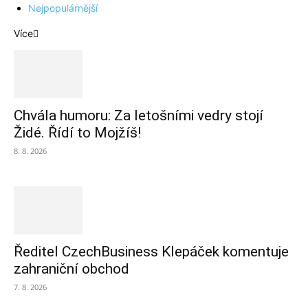
Nejpopulárnější
Více
Chvála humoru: Za letošními vedry stojí
Židé. Řídí to Mojžíš!
8. 8. 2026
Ředitel CzechBusiness Klepáček komentuje
zahraniční obchod
7. 8. 2026