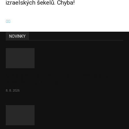
izraelských šekelů. Chyba!
NOVINKY
Chvála humoru: Za letošními vedry stojí
Židé. Řídí to Mojžíš!
8. 8. 2026