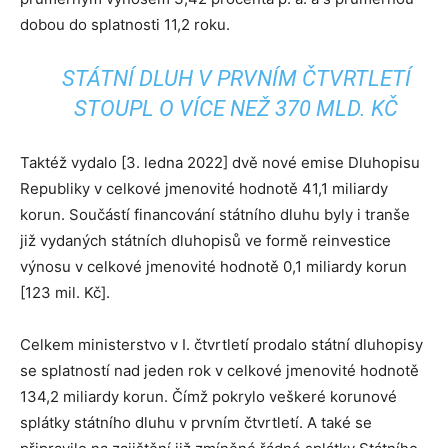
dobou do splatnosti 11,2 roku.
STÁTNÍ DLUH V PRVNÍM ČTVRTLETÍ
STOUPL O VÍCE NEŽ 370 MLD. KČ
Taktéž vydalo [3. ledna 2022] dvě nové emise Dluhopisu
Republiky v celkové jmenovité hodnotě 41,1 miliardy
korun. Součástí financování státního dluhu byly i tranše
již vydaných státních dluhopisů ve formě reinvestice
výnosu v celkové jmenovité hodnotě 0,1 miliardy korun
[123 mil. Kč].
Celkem ministerstvo v I. čtvrtletí prodalo státní dluhopisy
se splatností nad jeden rok v celkové jmenovité hodnotě
134,2 miliardy korun. Čímž pokrylo veškeré korunové
splátky státního dluhu v prvním čtvrtletí. A také se