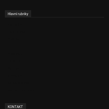
Hlavní rubriky
Aktuality
Ekonomika
Politika
EU
Podcasty
Finance
Byznys
Investice
Ke kávě a čaji
Adman´s Choice
KONTAKT