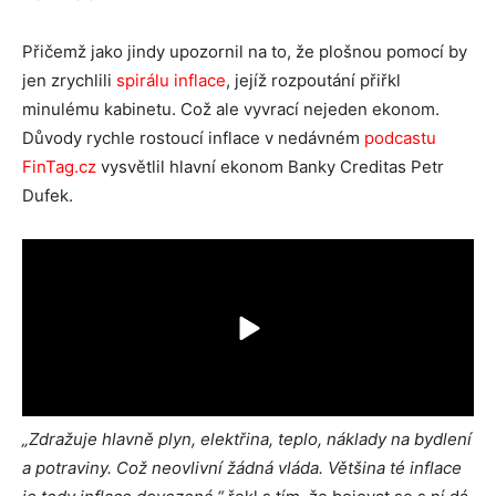
Přičemž jako jindy upozornil na to, že plošnou pomocí by
jen zrychlili
spirálu inflace
, jejíž rozpoutání přiřkl
minulému kabinetu. Což ale vyvrací nejeden ekonom.
Důvody rychle rostoucí inflace v nedávném
podcastu
FinTag.cz
vysvětlil hlavní ekonom Banky Creditas Petr
Dufek.
„Zdražuje hlavně plyn, elektřina, teplo, náklady na bydlení
a potraviny. Což neovlivní žádná vláda.
Většina té inflace