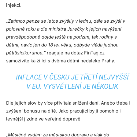
injekci.
„Zatímco penze se letos zvýšily v lednu, dále se zvýší v
polovině roku a dle ministra Jurečky k jejich navýšení
pravděpodobně dojde ještě na podzim, tak rodiny s
dětmi, navíc jen do 18 let věku, odbyde vláda jednou
pětitisícikorunou,“
reaguje na dotaz FinTag.cz
samoživitelka žijící s dvěma dětmi nedaleko Prahy.
INFLACE V ČESKU JE TŘETÍ NEJVYŠŠÍ
V EU. VYSVĚTLENÍ JE NĚKOLIK
Dle jejích slov by více přivítala snížení daní. Anebo třeba i
zvýšení bonusu na dítě. Jako pracující by jí pomohlo i
levnější jízdné ve veřejné dopravě.
„Měsíčně vydám za městskou dopravu a vlak do