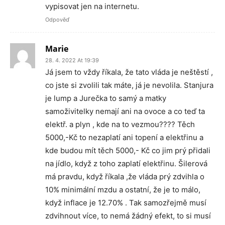
vypisovat jen na internetu.
Odpověď
Marie
28. 4. 2022 At 19:39
Já jsem to vždy říkala, že tato vláda je neštěstí ,
co jste si zvolili tak máte, já je nevolila. Stanjura
je lump a Jurečka to samý a matky
samoživitelky nemají ani na ovoce a co teď ta
elektř. a plyn , kde na to vezmou???? Těch
5000,-Kč to nezaplatí ani topení a elektřinu a
kde budou mít těch 5000,- Kč co jim prý přidali
na jídlo, když z toho zaplatí elektřinu. Šilerová
má pravdu, když říkala ,že vláda prý zdvihla o
10% minimální mzdu a ostatní, že je to málo,
když inflace je 12.70% . Tak samozřejmě musí
zdvihnout více, to nemá žádný efekt, to si musí