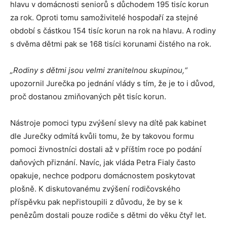
hlavu v domácnosti seniorů s důchodem 195 tisíc korun
za rok. Oproti tomu samoživitelé hospodaří za stejné
období s částkou 154 tisíc korun na rok na hlavu. A rodiny
s dvěma dětmi pak se 168 tisíci korunami čistého na rok.
„Rodiny s dětmi jsou velmi zranitelnou skupinou,“
upozornil Jurečka po jednání vlády s tím, že je to i důvod,
proč dostanou zmiňovaných pět tisíc korun.
Nástroje pomoci typu zvýšení slevy na dítě pak kabinet
dle Jurečky odmítá kvůli tomu, že by takovou formu
pomoci živnostníci dostali až v příštím roce po podání
daňových přiznání. Navíc, jak vláda Petra Fialy často
opakuje, nechce podporu domácnostem poskytovat
plošně. K diskutovanému zvýšení rodičovského
příspěvku pak nepřistoupili z důvodu, že by se k
penězům dostali pouze rodiče s dětmi do věku čtyř let.