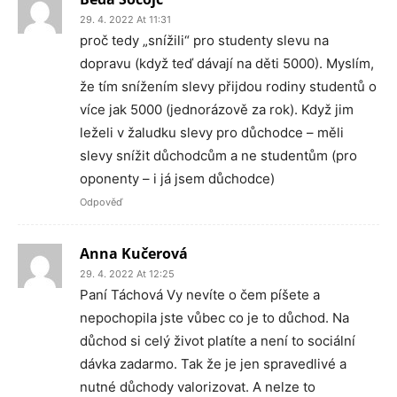
29. 4. 2022 At 11:31
proč tedy „snížili“ pro studenty slevu na
dopravu (když teď dávají na děti 5000). Myslím,
že tím snížením slevy přijdou rodiny studentů o
více jak 5000 (jednorázově za rok). Když jim
leželi v žaludku slevy pro důchodce – měli
slevy snížit důchodcům a ne studentům (pro
oponenty – i já jsem důchodce)
Odpověď
Anna Kučerová
29. 4. 2022 At 12:25
Paní Táchová Vy nevíte o čem píšete a
nepochopila jste vůbec co je to důchod. Na
důchod si celý život platíte a není to sociální
dávka zadarmo. Tak že je jen spravedlivé a
nutné důchody valorizovat. A nelze to