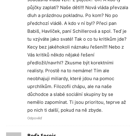
půjčky zaplatí? Naše děti!!! Nová vláda převzala
dluh a prázdnou pokladnu. Po kom? No po
předchozí vládě. A kdo v ní byl? Přeci pan
Babiš, Havlíček, paní Schillerová a spol. Teď je
tu vzýváte jako svaté! Tak o co tu kritikům jde?
Kecy bez jakéhokoli náznaku řešení!!! Nebo z
Vás kritiků někdo nějaké řešení
předložil/navrhl? Zkusme být korektními
realisty. Prostě na to nemáme! Tím ale
neobhajuji miliardy, které jdou na pomoc
uprchlíkům. Filozofii chápu, ale na naše
důchodce a slabé sociální skupiny by se
nemělo zapomínat. Ti jsou prioritou, teprve až
po nich ti další, pokud na ně zbyde.
Odpověď
Beďa Socojc