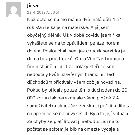
Jirka
28. 4. 2022 At 20:51
Nezlobte se na mě máme dvě malé děti 4 a 1
rok Manželka je na mateřské. A já jsem
obyčejný dělník. Už v době covidu jsem říkal
vykašlete se na to cpát lidem peníze horem
dolem. Poslouchal jsem jak chudák servírka je
doma bez prostředků. Co já Vím Tak hromada
firem sháněla lidi. I za poláky kteří se sem
nedostaly kvůli uzavřeným hranicím. Teď
důchodcům přidávaly všem což je hovadina.
Pokud by přidaly pouze těm s důchodem do 20
000 korun tak neřeknu ale všem plošně ? A
samoživitelka chudáček ženská si pořídila dítě s
chlapem co se na ní vykašlal. Byla to její volba a
Za chyby se platí litovat ji nebudu. Lidi na to
počítat se státem je blbina omezte výdaje a