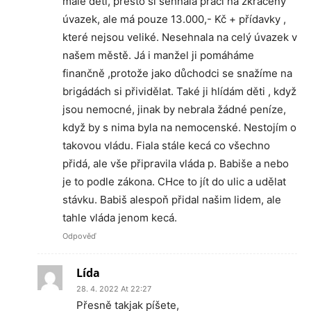
malé děti, přesto si sehnala práci na zkrácený
úvazek, ale má pouze 13.000,- Kč + přídavky ,
které nejsou veliké. Nesehnala na celý úvazek v
našem městě. Já i manžel ji pomáháme
finančně ,protože jako důchodci se snažíme na
brigádách si přividělat. Také ji hlídám děti , když
jsou nemocné, jinak by nebrala žádné peníze,
když by s nima byla na nemocenské. Nestojím o
takovou vládu. Fiala stále kecá co všechno
přidá, ale vše připravila vláda p. Babiše a nebo
je to podle zákona. CHce to jít do ulic a udělat
stávku. Babiš alespoň přidal našim lidem, ale
tahle vláda jenom kecá.
Odpověď
Lída
28. 4. 2022 At 22:27
Přesně takjak píšete,