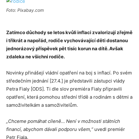
Foto: Pixabay.com
Zatímco důchody se letos kvůli inflaci zvalorizují zřejmě
i třikrát a napořád, rodiče vychovávající děti dostanou
jednorázový příspěvek pět tisíc korun na dítě. Avšak
zdaleka ne všichni rodiče.
Novinky přinášejí vládní opatření na boj s inflací. Po svém
středečním jednání [27.4.] je představili zástupci vlády
Petra Fialy [ODS]. Ti dle slov premiéra Fialy připravili
opatření, která pomohou střední třídě a rodinám s dětmi a
samoživitelkám a samoživitelům.
„Chceme pomáhat cíleně… Není v možnosti státních
financí, abychom dávali podporu všem,“
uvedl premiér
Petr Fiala.