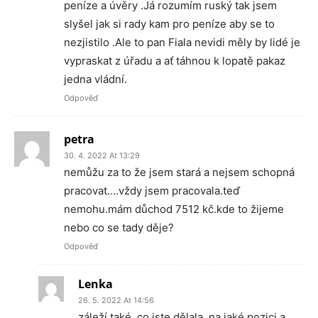
peníze a úvěry .Já rozumím ruský tak jsem
slyšel jak si rady kam pro peníze aby se to
nezjistilo .Ale to pan Fiala nevidi měly by lidé je
vypraskat z úřadu a ať táhnou k lopatě pakaz
jedna vládní.
Odpověď
petra
30. 4. 2022 At 13:29
nemůžu za to že jsem stará a nejsem schopná
pracovat….vždy jsem pracovala.teď
nemohu.mám důchod 7512 kč.kde to žijeme
nebo co se tady děje?
Odpověď
Lenka
26. 5. 2022 At 14:56
záleží také, co jste dělala, na jaké pozici a