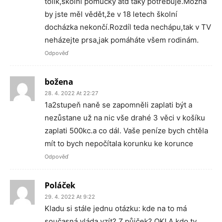
tolik,školní pomůcky atd taky potřebuje.Možná
by jste měl vědět,že v 18 letech školní
docházka nekončí.Rozdíl teda nechápu,tak v TV
neházejte prsa,jak pomáháte všem rodinám.
Odpověď
božena
28. 4. 2022 At 22:27
1a2stupeň naně se zapomněli zaplati být a
nezůstane už na nic vše drahé 3 věci v košíku
zaplati 500kc.a co dál. Vaše peníze bych chtěla
mít to bych nepočítala korunku ke korunce
Odpověď
Poláček
29. 4. 2022 At 9:22
Kladu si stále jednu otázku: kde na to má
současná vláda vzít? Z půjček? OK! A kdo ty