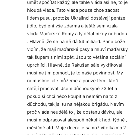
umět spočítat každý, ale tahle vláda asi ne, to je
hloupá vláda. Tato vláda pouze chce zacpat
lidem pusu, protože Ukrajinci dostávají peníze,
jídlo, bydlení vše zdarma a ještě sem vzala
vláda Maďarské Romy a ty dělat nikdy nebudou
. Hlavně ,že se na ně dá 54 miliard. Pane bože
vidím, že mají maďarské pasy a mluví maďarsky
tak šupem s nimi zpět. Jsou to většina sociální
uprchlíci. Hlavně, že Rakušan sále vykřikoval
musíme jim pomoct, je to naše povinnost. My
nemusíme, ale můžeme a pouze těm , kteří
chtějí pracovat. Jsem důchodkyně 73 let a
pokud si chci něco koupit a nemám na to z
důchodu, tak jsi tu na nějakou brigádu. Nevím
proč vláda neudělá to , že dostanu dávku, ale
musím odpracovat alespoň několik hod. týdně ,
měsíčně atd. Moje dcera je samoživitelka má 2