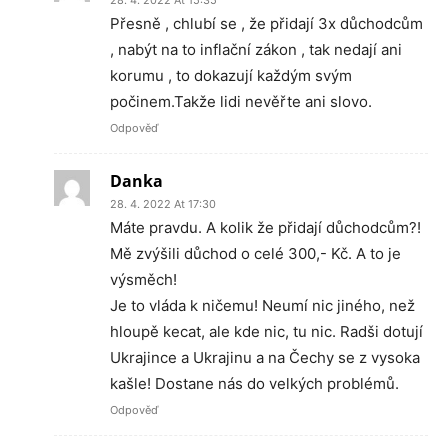
28. 4. 2022 At 15:35
Přesně , chlubí se , že přidají 3x důchodcům
, nabýt na to inflační zákon , tak nedají ani
korumu , to dokazují každým svým
počinem.Takže lidi nevěřte ani slovo.
Odpověď
Danka
28. 4. 2022 At 17:30
Máte pravdu. A kolik že přidají důchodcům?!
Mě zvýšili důchod o celé 300,- Kč. A to je
výsměch!
Je to vláda k ničemu! Neumí nic jiného, než
hloupě kecat, ale kde nic, tu nic. Radši dotují
Ukrajince a Ukrajinu a na Čechy se z vysoka
kašle! Dostane nás do velkých problémů.
Odpověď