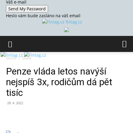
Váš e-mail
Heslo vám bude zasláno na váš email
fintag.cz
Domů
Daně
Penze vláda letos navýší
nejspíš 3x, rodičům dá pět
tisíc
28. 4. 2022