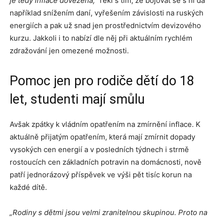
je tedy inflace dovezená,“
řekl s tím, že bojovat se s ní dá
například snížením daní, vyřešením závislosti na ruských
energiích a pak už snad jen prostřednictvím devizového
kurzu. Jakkoli i to nabízí dle něj při aktuálním rychlém
zdražování jen omezené možnosti.
Pomoc jen pro rodiče dětí do 18
let, studenti mají smůlu
Avšak zpátky k vládním opatřením na zmírnění inflace. K
aktuálně přijatým opatřením, která mají zmírnit dopady
vysokých cen energií a v posledních týdnech i strmě
rostoucích cen základních potravin na domácnosti, nově
patří jednorázový příspěvek ve výši pět tisíc korun na
každé dítě.
„Rodiny s dětmi jsou velmi zranitelnou skupinou. Proto na