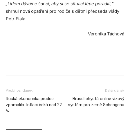
„Lidem dáváme šanci, aby si se situací lépe poradili,“
shrnul nová opatření pro rodiče s dětmi předseda vlády
Petr Fiala.
Veronika Táchová
Předchozí článek
Další článek
Ruská ekonomika prudce
Brusel chystá online vízový
zpomalila. Inflaci čeká nad 22
systém pro země Schengenu
%