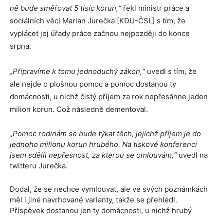
ně bude směřovat 5 tisíc korun,“
řekl ministr práce a
sociálních věcí Marian Jurečka [KDU-ČSL] s tím, že
vyplácet jej úřady práce začnou nejpozději do konce
srpna.
„Připravíme k tomu jednoduchý zákon,“
uvedl s tím, že
ale nejde o plošnou pomoc a pomoc dostanou ty
domácnosti, u nichž čistý příjem za rok nepřesáhne jeden
milion korun. Což následně dementoval.
„Pomoc rodinám se bude týkat těch, jejichž příjem je do
jednoho milionu korun hrubého. Na tiskové konferenci
jsem sdělil nepřesnost, za kterou se omlouvám,“
uvedl na
twitteru Jurečka.
Dodal, že se nechce vymlouvat, ale ve svých poznámkách
měl i jiné navrhované varianty, takže se přehlédl.
Příspěvek dostanou jen ty domácnosti, u nichž hrubý