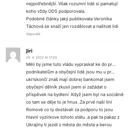
nejpotřebnější. Však rozumní lidé si pamatují
koho vždy ODS podporovala.
Podobné články jaký publikovala Veronika
Táchová se snaží jen rozdělovat a naštvat lidi
Odpověď
Jiri
29. 4. 2022 At 17:03
Měli by jsme tuto vládu vypraskat ke do pr…
podnikatelům a obyčejní lidé jsou mu u pr…
ukr!skončí znáš mají dobrej bankomat jsem
obyčejní dělník zkusil jsem si zažádat o
příspěvek na bydlení .Když jsem byl na sociálně
co tam se děje to je hnus .Za prvé naší líní
Romové co ty dostávali za podporu to jsou
hlavní vyzirkove tohoto státu .a pak ta pakaz z
Ukrajiny ti jezdí z města do města a berou