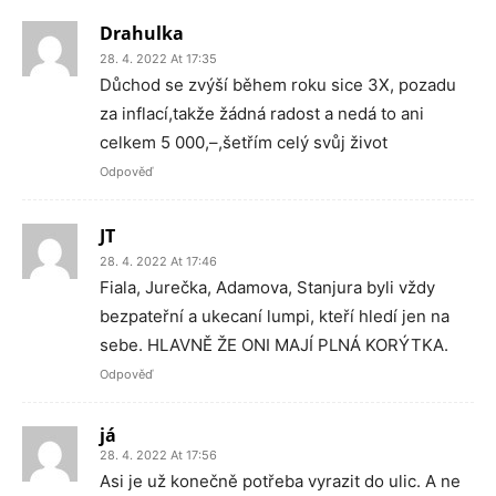
Drahulka
28. 4. 2022 At 17:35
Důchod se zvýší během roku sice 3X, pozadu
za inflací,takže žádná radost a nedá to ani
celkem 5 000,–,šetřím celý svůj život
Odpověď
JT
28. 4. 2022 At 17:46
Fiala, Jurečka, Adamova, Stanjura byli vždy
bezpateřní a ukecaní lumpi, kteří hledí jen na
sebe. HLAVNĚ ŽE ONI MAJÍ PLNÁ KORÝTKA.
Odpověď
já
28. 4. 2022 At 17:56
Asi je už konečně potřeba vyrazit do ulic. A ne