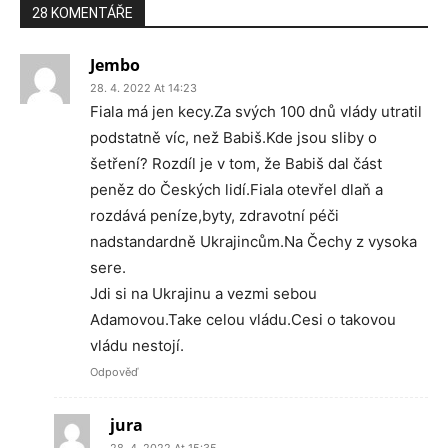
28 KOMENTÁŘE
Jembo
28. 4. 2022 At 14:23
Fiala má jen kecy.Za svých 100 dnů vlády utratil
podstatně víc, než Babiš.Kde jsou sliby o
šetření? Rozdíl je v tom, že Babiš dal část
peněz do Českých lidí.Fiala otevřel dlaň a
rozdává peníze,byty, zdravotní péči
nadstandardně Ukrajincům.Na Čechy z vysoka
sere.
Jdi si na Ukrajinu a vezmi sebou
Adamovou.Take celou vládu.Cesi o takovou
vládu nestojí.
Odpověď
jura