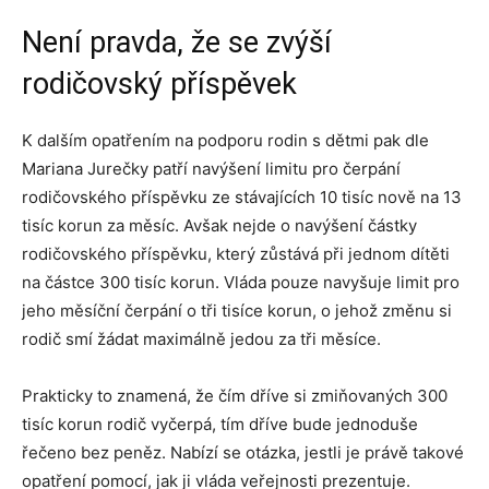
Není pravda, že se zvýší
rodičovský příspěvek
K dalším opatřením na podporu rodin s dětmi pak dle
Mariana Jurečky patří navýšení limitu pro čerpání
rodičovského příspěvku ze stávajících 10 tisíc nově na 13
tisíc korun za měsíc. Avšak nejde o navýšení částky
rodičovského příspěvku, který zůstává při jednom dítěti
na částce 300 tisíc korun. Vláda pouze navyšuje limit pro
jeho měsíční čerpání o tři tisíce korun, o jehož změnu si
rodič smí žádat maximálně jedou za tři měsíce.
Prakticky to znamená, že čím dříve si zmiňovaných 300
tisíc korun rodič vyčerpá, tím dříve bude jednoduše
řečeno bez peněz. Nabízí se otázka, jestli je právě takové
opatření pomocí, jak ji vláda veřejnosti prezentuje.