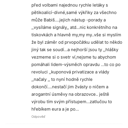
před volbami najednou rychle letáky s
pětikoalicí-divné,samé výkřiky za všechno
může Babiš….jejich nástup -porady a
,,vysíláme signály,, atd…nic konkrétního na
tiskovkách a hlavně my,my my..vše si myslím
že byl záměr od prvopočátku udělat to někdo
jiný tak se soudí…a nejhorší jsou ty ,,hlášky
vezmeme si o svetr ví,nejsme tu abychom
pomáhali lidem-výsměch opravdu …to co po
revoluci ,,kuponová privatizace a vlády
,,načaly ,, to nyní hodně rychle
dokončí….nestačí jim žvásty o ničem a
arogantní úsměvy na obrazovce.. ještě
výrobu tím svým přístupem…zatlučou to
hřebíkem eura a je po…
Odpověď