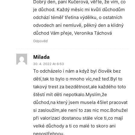
Dobrý den, paní Kučerová, věřte, že vím, co
je důchod. Každý měsíc mi kvůli důchodům
odchází téměř třetina výdělku, o ostatních
odvodech ani nemluvě, pěkný den a klidný
důchod Vám přeje, Veronika Táchová
Odpověď
Milada
30. 4. 2022 At 6:53
To odcházelo i nám a když byl člověk bez
dětí,tak to bylo o mnoho víc,než teď.Byl to
takový trest za bezdětnost,ale každého toto
štěstí mít děti nepotkalo.Myslím,že
důchod,na který jsem musela 45let pracovat
si zasloužím,ale není to zas nic moc.Bohužel
při valorizaci dostanou stále více ti,co mají
velké důchody a ti co malé to skoro ani
nepostřehnou.