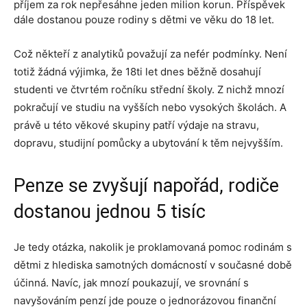
příjem za rok nepřesáhne jeden milion korun. Příspěvek
dále dostanou pouze rodiny s dětmi ve věku do 18 let.
Což někteří z analytiků považují za nefér podmínky. Není
totiž žádná výjimka, že 18ti let dnes běžně dosahují
studenti ve čtvrtém ročníku střední školy. Z nichž mnozí
pokračují ve studiu na vyšších nebo vysokých školách. A
právě u této věkové skupiny patří výdaje na stravu,
dopravu, studijní pomůcky a ubytování k těm nejvyšším.
Penze se zvyšují napořád, rodiče
dostanou jednou 5 tisíc
Je tedy otázka, nakolik je proklamovaná pomoc rodinám s
dětmi z hlediska samotných domácností v současné době
účinná. Navíc, jak mnozí poukazují, ve srovnání s
navyšováním penzí jde pouze o jednorázovou finanční