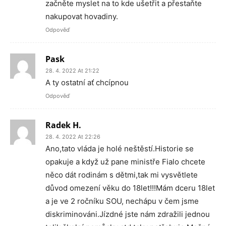
začněte myslet na to kde ušetřit a přestaňte
nakupovat hovadiny.
Odpověď
Pask
28. 4. 2022 At 21:22
A ty ostatní ať chcípnou
Odpověď
Radek H.
28. 4. 2022 At 22:26
Ano,tato vláda je holé neštěstí.Historie se
opakuje a když už pane ministře Fialo chcete
něco dát rodinám s dětmi,tak mi vysvětlete
důvod omezení věku do 18let!!!Mám dceru 18let
a je ve 2 ročníku SOU, nechápu v čem jsme
diskriminováni.Jízdné jste nám zdražili jednou