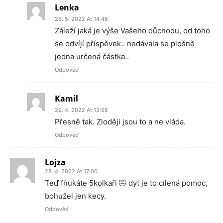
Lenka
26. 5. 2022 At 14:48
Záleží jaká je výše Vašeho důchodu, od toho
se odvíjí příspěvek.. nedávala se plošně
jedna určená částka..
Odpověď
Kamil
29. 4. 2022 At 13:58
Přesně tak. Zloději jsou to a ne vláda.
Odpověď
Lojza
28. 4. 2022 At 17:06
Teď fňukáte 5kolkaři 🤣 dyť je to cílená pomoc,
bohužel jen kecy.
Odpověď