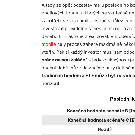
A tady se opět pozastavíme u posledního bo
podílových fondů, u kterých se skutečně nem
zapotřebí se seznámit alespoň s důležitými 
investovat pravidelně s měsíčními nebo ales
daného ETF aktivně zrealizovat. V moderníc
mobile
celý proces zabere maximálně několi
vteřin. Pak si každý investor musí sám odpov
práce nejsou koláče
“ a tedy kolik výnosu j
dnešní době může do značné míry řídit sám.
tradičním fondem a ETF může být i v řádec
horizont.
Poslední k
Konečná hodnota scénáře B [f
Konečná hodnota scénáře C [E
Rozdíl