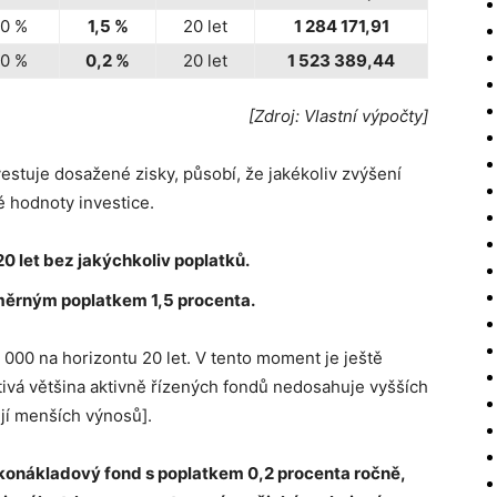
,0 %
1,5 %
20 let
1 284 171,91
,0 %
0,2 %
20 let
1 523 389,44
[Zdroj: Vlastní výpočty]
vestuje dosažené zisky, působí, že jakékoliv zvýšení
 hodnoty investice.
0 let bez jakýchkoliv poplatků.
měrným poplatkem 1,5 procenta.
000 na horizontu 20 let. V tento moment je ještě
ivá většina aktivně řízených fondů nedosahuje vyšších
jí menších výnosů].
konákladový fond s poplatkem 0,2 procenta ročně,