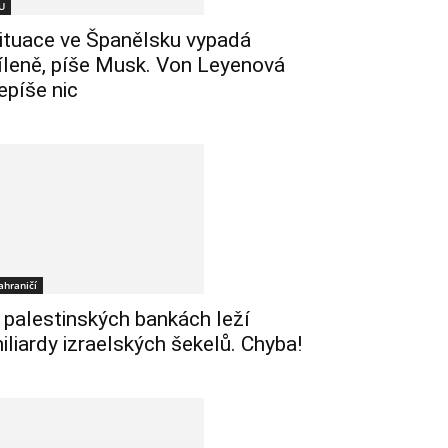
U
ituace ve Španělsku vypadá
íleně, píše Musk. Von Leyenová
epíše nic
ahraničí
 palestinských bankách leží
iliardy izraelských šekelů. Chyba!