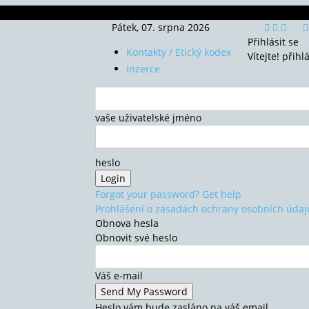
Pátek, 07. srpna 2026
Přihlásit se
Kontakty / Etický kodex
Vítejte! přihl
Inzerce
vaše uživatelské jméno
heslo
Forgot your password? Get help
Prohlášení o zásadách ochrany osobních údaj
Obnova hesla
Obnovit své heslo
Váš e-mail
Heslo vám bude zasláno na váš email