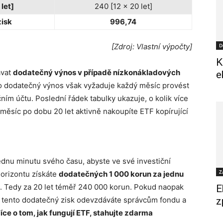
let]
240 [12 x 20 let]
isk
996,74
[Zdroj: Vlastní výpočty]
D
K
ávat
dodatečný výnos v případě nízkonákladových
e
o dodatečný výnos však vyžaduje každý měsíc provést
ím účtu. Poslední řádek tabulky ukazuje, o kolik více
měsíc po dobu 20 let aktivně nakoupíte ETF kopírující
ednu minutu svého času, abyste ve své investiční
Z
horizontu získáte
dodatečných 1 000 korun za jednu
. Tedy za 20 let téměř 240 000 korun. Pokud naopak
E
k tento dodatečný zisk odevzdáváte správcům fondu a
z
íce o tom, jak fungují ETF, stahujte zdarma