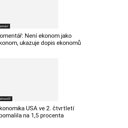
omácí
omentář: Není ekonom jako
konom, ukazuje dopis ekonomů
ahraničí
konomika USA ve 2. čtvrtletí
pomalila na 1,5 procenta