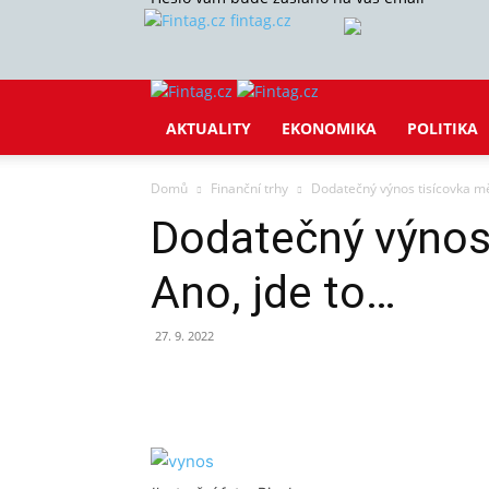
fintag.cz
AKTUALITY
EKONOMIKA
POLITIKA
Domů
Finanční trhy
Dodatečný výnos tisícovka mě
Dodatečný výnos
Ano, jde to…
27. 9. 2022
Sdílet