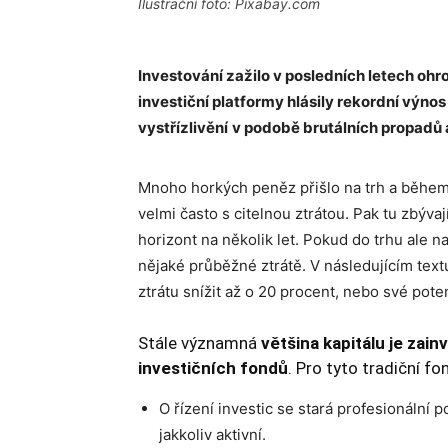
Ilustrační foto: Pixabay.com
Investování zažilo v posledních letech oh
investiční platformy hlásily rekordní výnos
vystřízlivění
v podobě brutálních propadů a
Mnoho horkých peněz přišlo na trh a během
velmi často s citelnou ztrátou. Pak tu zbývaj
horizont na několik let. Pokud do trhu ale 
nějaké průběžné ztrátě. V následujícím tex
ztrátu snížit až o 20 procent, nebo své pote
Stále významná
většina kapitálu je zai
investičních fondů
. Pro tyto tradiční fo
O řízení investic se stará profesionální 
jakkoliv aktivní.