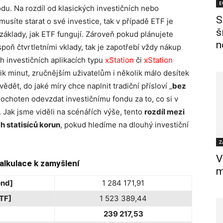
E
du. Na rozdíl od klasických investičních nebo
S
usíte starat o své investice, tak v případě ETF je
š
základy, jak ETF fungují. Zároveň pokud plánujete
n
poň čtvrtletními vklady, tak je zapotřebí vždy nákup
h investičních aplikacích typu
xStation
či
xStation
k minut, zručnějším uživatelům i několik málo desítek
ědět, do jaké míry chce naplnit tradiční přísloví „
bez
e ochoten odevzdat investičnímu fondu za to, co si v
 Jak jsme viděli na scénářích výše, tento
rozdíl mezi
h statisíců korun
, pokud hledíme na dlouhý investiční
Z
V
alkulace k zamyšlení
m
ond]
1 284 171,91
TF]
1 523 389,44
239 217,53