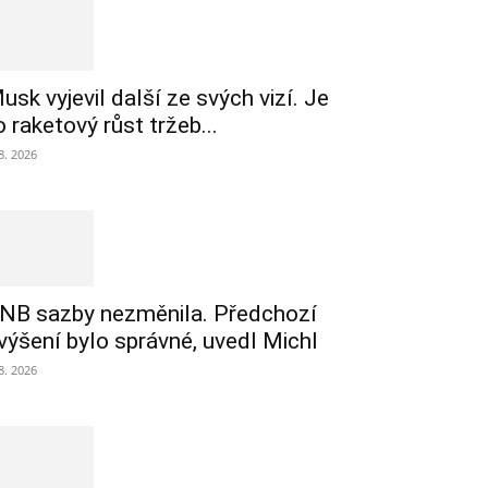
usk vyjevil další ze svých vizí. Je
o raketový růst tržeb...
 8. 2026
NB sazby nezměnila. Předchozí
výšení bylo správné, uvedl Michl
 8. 2026