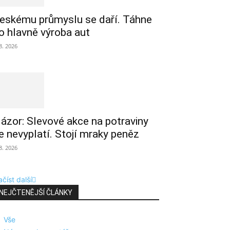
eskému průmyslu se daří. Táhne
o hlavně výroba aut
 8. 2026
ázor: Slevové akce na potraviny
e nevyplatí. Stojí mraky peněz
 8. 2026
číst další
NEJČTENĚJŠÍ ČLÁNKY
Vše