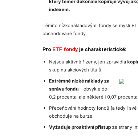
který téměř dokonale kopíruje vývoj 
indexem.
Těmito nízkonákladovými fondy se myslí ET
obchodované fondy.
Pro
ETF fondy
je charakteristické:
Nejsou aktivně řízeny, jen zpravidla
kopí
skupinu akciových titulů.
Extrémně nízké náklady za
správu fondu
– obvykle do
0,2 procenta, ale některé i 0,07 procenta
Přeceňování hodnoty fondů [a tedy i své
obchoduje na burze.
Vyžaduje proaktivní přístup
ze strany in