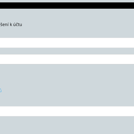
ášení k účtu
ů