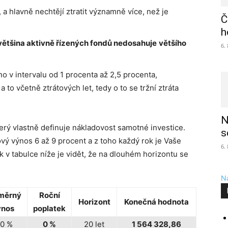
 a hlavně nechtějí ztratit významně více, než je
Č
h
 většina aktivně řízených fondů nedosahuje
většího
6.
no v intervalu od 1 procenta až 2,5 procenta,
a to včetně ztrátových let, tedy o to se tržní ztráta
N
rý vlastně definuje nákladovost samotné investice.
s
ý výnos 6 až 9 procent a z toho každý rok je Vaše
6.
k v tabulce níže je vidět, že na dlouhém horizontu se
Na
měrný
Roční
Horizont
Konečná hodnota
ýnos
poplatek
,0 %
0 %
20 let
1 564 328,86