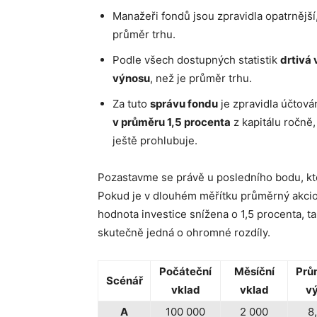
Manažeři fondů jsou zpravidla opatrnější,
průměr trhu.
Podle všech dostupných statistik
drtivá
výnosu
, než je průměr trhu.
Za tuto
správu fondu
je zpravidla účtová
v průměru 1,5 procenta
z kapitálu ročně, 
ještě prohlubuje.
Pozastavme se právě u posledního bodu, kte
Pokud je v dlouhém měřítku průměrný akciov
hodnota investice snížena o 1,5 procenta, ta
skutečně jedná o ohromné rozdíly.
Počáteční
Měsíční
Prů
Scénář
vklad
vklad
v
A
100 000
2 000
8