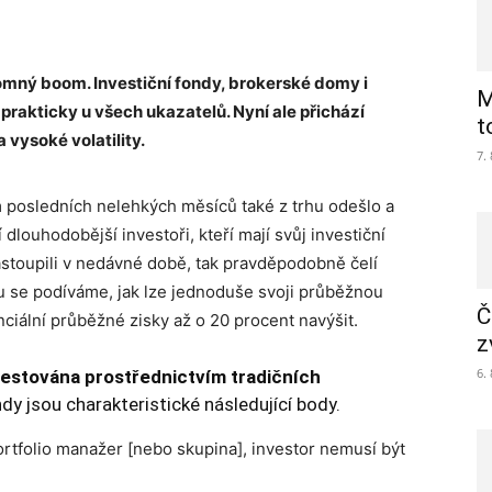
romný boom. Investiční fondy, brokerské domy i
M
 prakticky u všech ukazatelů. Nyní ale přichází
t
 vysoké volatility.
7.
 posledních nelehkých měsíců také z trhu odešlo a
í dlouhodobější investoři, kteří mají svůj investiční
nastoupili v nedávné době, tak pravděpodobně čelí
tu se podíváme, jak lze jednoduše svoji průběžnou
Č
nciální průběžné zisky až o 20 procent navýšit.
z
6.
nvestována prostřednictvím tradičních
ndy jsou charakteristické následující body.
portfolio manažer [nebo skupina], investor nemusí být