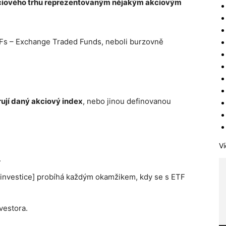
akciového trhu reprezentovaným nějakým akciovým
Fs – Exchange Traded Funds, neboli burzovně
rují daný akciový index
, nebo jinou definovanou
Ví
.
 investice] probíhá každým okamžikem, kdy se s ETF
vestora.