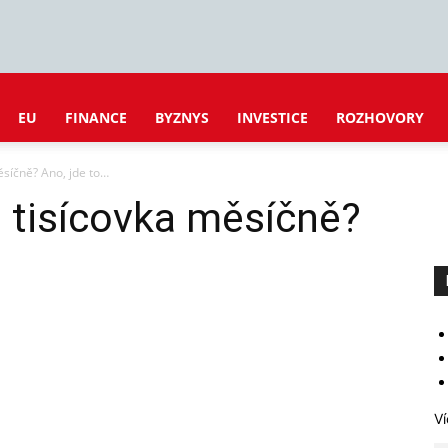
EU
FINANCE
BYZNYS
INVESTICE
ROZHOVORY
síčně? Ano, jde to…
 tisícovka měsíčně?
Ví