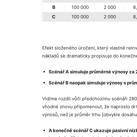
B
100 000
2 000
8
C
100 000
2 000
8
Efekt složeného úročení, který vlastně rein
nákladů se dramaticky propisuje do konečné
Scénář A simuluje průměrné výnosy za 2
Scénář B naopak simuluje výnosy s prů
Vidíme rozdíl vůči předchozímu scénáři 280 
vhodné znovu připomenout, že naprosto drt
výnosů, než je průměr trhu [obvykle dosahu
A konečně scénář C ukazuje pasivní níz