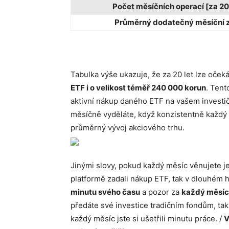
Počet měsíčních operací [za 20 
Průměrný dodatečný měsíční z
Tabulka výše ukazuje, že za 20 let lze oček
ETF i o velikost téměř 240 000 korun
. Tent
aktivní nákup daného ETF na vašem investičn
měsíčně vyděláte, když konzistentně každý 
průměrný vývoj akciového trhu.
Jinými slovy, pokud každý měsíc věnujete j
platformě zadali nákup ETF, tak v dlouhém 
minutu svého času
a pozor za
každý měsíc
předáte své investice tradičním fondům, ta
každý měsíc jste si ušetřili minutu práce. /
V