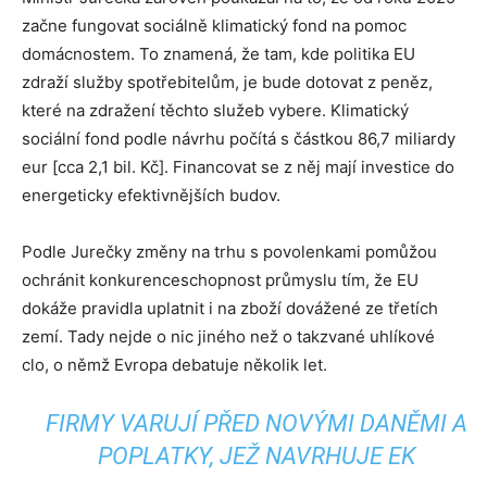
začne fungovat sociálně klimatický fond na pomoc
domácnostem. To znamená, že tam, kde politika EU
zdraží služby spotřebitelům, je bude dotovat z peněz,
které na zdražení těchto služeb vybere. Klimatický
sociální fond podle návrhu počítá s částkou 86,7 miliardy
eur [cca 2,1 bil. Kč]. Financovat se z něj mají investice do
energeticky efektivnějších budov.
Podle Jurečky změny na trhu s povolenkami pomůžou
ochránit konkurenceschopnost průmyslu tím, že EU
dokáže pravidla uplatnit i na zboží dovážené ze třetích
zemí. Tady nejde o nic jiného než o takzvané uhlíkové
clo, o němž Evropa debatuje několik let.
FIRMY VARUJÍ PŘED NOVÝMI DANĚMI A
POPLATKY, JEŽ NAVRHUJE EK