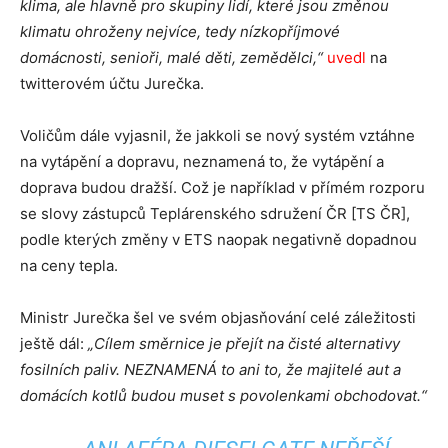
klima, ale hlavně pro skupiny lidí, které jsou změnou
klimatu ohroženy nejvíce, tedy nízkopříjmové
domácnosti, senioři, malé děti, zemědělci,“
uvedl
na
twitterovém účtu Jurečka.
Voličům dále vyjasnil, že jakkoli se nový systém vztáhne
na vytápění a dopravu, neznamená to, že vytápění a
doprava budou dražší. Což je například v přímém rozporu
se slovy zástupců Teplárenského sdružení ČR [TS ČR],
podle kterých změny v ETS naopak negativně dopadnou
na ceny tepla.
Ministr Jurečka šel ve svém objasňování celé záležitosti
ještě dál:
„Cílem směrnice je přejít na čisté alternativy
fosilních paliv. NEZNAMENÁ to ani to, že majitelé aut a
domácích kotlů budou muset s povolenkami obchodovat.“