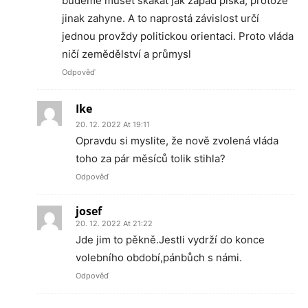
budeme muset skákat jak západ píská, protože
jinak zahyne. A to naprostá závislost určí
jednou provždy politickou orientaci. Proto vláda
ničí zemědělství a průmysl
Odpověď
Ike
20. 12. 2022 At 19:11
Opravdu si myslite, že nově zvolená vláda
toho za pár měsíců tolik stihla?
Odpověď
josef
20. 12. 2022 At 21:22
Jde jim to pěkně.Jestli vydrží do konce
volebního období,pánbůch s námi.
Odpověď