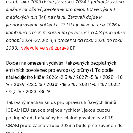
oproti roku 2005 dojde již v roce 2024 k jednorázovému
snížení množství povolenek pro celou EU ve výši 90
metrických tun
[Mt]
na hlavu. Zároveň dojde k
jednorázovému snížení o 27 Mt na hlavu v roce 2026 v
kombinaci s ročním snížením povolenek o 4,3 procenta v
období 2024–27, a o 4,4 procenta od roku 2028 do roku
2030,“
vyjevuje ve své zprávě
EP.
Dojde i na omezení vydávání takzvaných bezplatných
emisních povolenek pro evropský průmysl. To podle
následujícího klíče: 2026: -2,5 % / 2027: -5 % / 2028: -10
% / 2029: -22,5 % / 2030: -48,5 % / 2031: -61 % / 2032:
-73,5 % / 2033: -86 %.
Takzvaný mechanismus pro úpravu uhlíkových limitů
[CBAM] EU zavede stejnou rychlostí, jakou budou
postupně odstraňovány bezplatné povolenky v ETS.
CBAM proto začne v roce 2026 a bude plně zaveden do