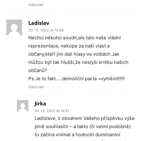
Odpověď
Ladislav
20. 12. 2022 At 10:48
Nechci někoho soudit,ale tato naše vládní
reprezentace, nekope za naší vlast a
občany,kteří jim dali hlasy ve volbách.Jak
můžou být tak hlušší,že neslyší kritiku našich
občanů?
Ps.Je to fakt…..demoliční parta =vyměnit!!!!!
Odpověď
Jirka
20. 12. 2022 At 14:51
Ladislave, s obsahem Vašeho příspěvku výše
plně souhlasím – a takto (či velmi podobně)
to začíná vnímat a hodnotit dominantní