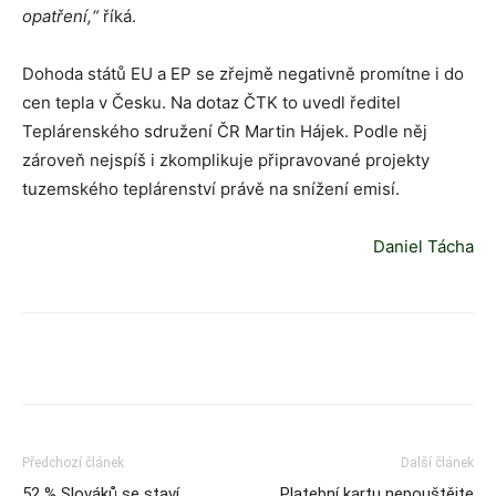
opatření,“
říká.
Dohoda států EU a EP se zřejmě negativně promítne i do
cen tepla v Česku. Na dotaz ČTK to uvedl ředitel
Teplárenského sdružení ČR Martin Hájek. Podle něj
zároveň nejspíš i zkomplikuje připravované projekty
tuzemského teplárenství právě na snížení emisí.
Daniel Tácha
Předchozí článek
Další článek
52 % Slováků se staví
Platební kartu nepouštějte