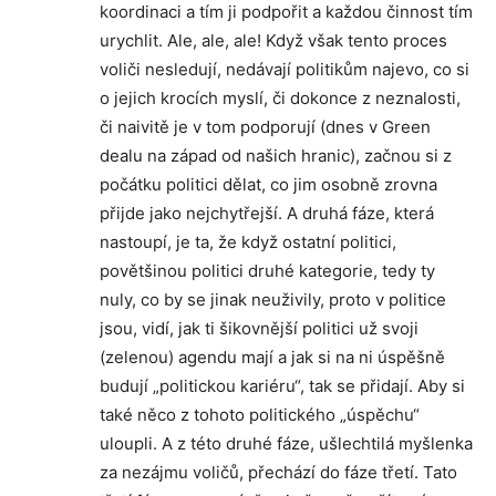
koordinaci a tím ji podpořit a každou činnost tím
urychlit. Ale, ale, ale! Když však tento proces
voliči nesledují, nedávají politikům najevo, co si
o jejich krocích myslí, či dokonce z neznalosti,
či naivitě je v tom podporují (dnes v Green
dealu na západ od našich hranic), začnou si z
počátku politici dělat, co jim osobně zrovna
přijde jako nejchytřejší. A druhá fáze, která
nastoupí, je ta, že když ostatní politici,
povětšinou politici druhé kategorie, tedy ty
nuly, co by se jinak neuživily, proto v politice
jsou, vidí, jak ti šikovnější politici už svoji
(zelenou) agendu mají a jak si na ni úspěšně
budují „politickou kariéru“, tak se přidají. Aby si
také něco z tohoto politického „úspěchu“
uloupli. A z této druhé fáze, ušlechtilá myšlenka
za nezájmu voličů, přechází do fáze třetí. Tato