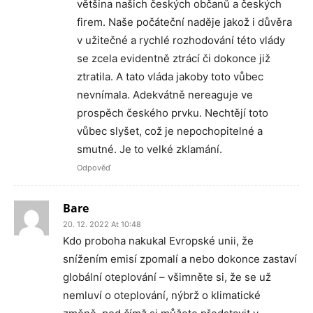
většina našich českých občanů a českých
firem. Naše počáteční naděje jakož i důvěra
v užitečné a rychlé rozhodování této vlády
se zcela evidentně ztrácí či dokonce již
ztratila. A tato vláda jakoby toto vůbec
nevnímala. Adekvátně nereaguje ve
prospěch českého prvku. Nechtějí toto
vůbec slyšet, což je nepochopitelné a
smutné. Je to velké zklamání.
Odpověď
Bare
20. 12. 2022 At 10:48
Kdo proboha nakukal Evropské unii, že
snížením emisí zpomalí a nebo dokonce zastaví
globální oteplování – všimněte si, že se už
nemluví o oteplování, nýbrž o klimatické