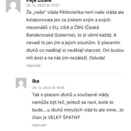
Pája Žížala
20. 12. 2022 At 12:52
Že „naše“ vláda Pětikolečka není naše vláda ale
kolaborovala jen za ziskem svým a svých
mecenášů z EU, USA a ČBG (Česká
Banderovská Gubernie), to si všiml každý. A
nevadí to jen jim a jejich slouhům. S placením
dluhů co nadělají si nedělají starosti. Oni budou
mít dost a na nás jim nezáleží. Ostuda!
Odpověď
Ike
20. 12. 2022 At 19:15
Tak o placeni dluhů u současné vlády
nemůže být řeč, jelikož se neví, kolik to
bude….u dluhů minulých vlád to ale víme…to
číslo je VELKÝ ŠPATNÝ
Odpověď