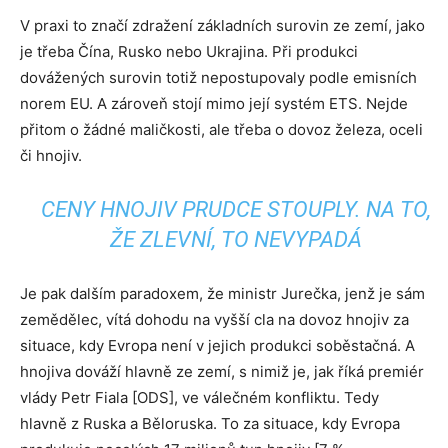
V praxi to značí zdražení základních surovin ze zemí, jako
je třeba Čína, Rusko nebo Ukrajina. Při produkci
dovážených surovin totiž nepostupovaly podle emisních
norem EU. A zároveň stojí mimo její systém ETS. Nejde
přitom o žádné maličkosti, ale třeba o dovoz železa, oceli
či hnojiv.
CENY HNOJIV PRUDCE STOUPLY. NA TO,
ŽE ZLEVNÍ, TO NEVYPADÁ
Je pak dalším paradoxem, že ministr Jurečka, jenž je sám
zemědělec, vítá dohodu na vyšší cla na dovoz hnojiv za
situace, kdy Evropa není v jejich produkci soběstačná. A
hnojiva dováží hlavně ze zemí, s nimiž je, jak říká premiér
vlády Petr Fiala [ODS], ve válečném konfliktu. Tedy
hlavně z Ruska a Běloruska. To za situace, kdy Evropa