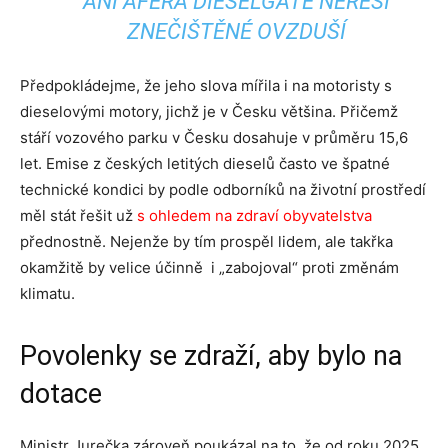
ANI AFÉRA DIESELGATE NEŘEŠÍ
ZNEČIŠTĚNÉ OVZDUŠÍ
Předpokládejme, že jeho slova mířila i na motoristy s
dieselovými motory, jichž je v Česku většina. Přičemž
stáří vozového parku v Česku dosahuje v průměru 15,6
let. Emise z českých letitých dieselů často ve špatné
technické kondici by podle odborníků na životní prostředí
měl stát řešit už
s ohledem na zdraví obyvatelstva
přednostně. Nejenže by tím prospěl lidem, ale takřka
okamžitě by velice účinně i „zabojoval“ proti změnám
klimatu.
Povolenky se zdraží, aby bylo na
dotace
Ministr Jurečka zároveň poukázal na to, že od roku 2025