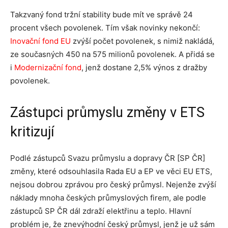
Takzvaný fond tržní stability bude mít ve správě 24
procent všech povolenek. Tím však novinky nekončí:
Inovační fond EU
zvýší počet povolenek, s nimiž nakládá,
ze současných 450 na 575 milionů povolenek. A přidá se
i
Modernizační fond
, jenž dostane 2,5% výnos z dražby
povolenek.
Zástupci průmyslu změny v ETS
kritizují
Podlé zástupců Svazu průmyslu a dopravy ČR [SP ČR]
změny, které odsouhlasila Rada EU a EP ve věci EU ETS,
nejsou dobrou zprávou pro český průmysl. Nejenže zvýší
náklady mnoha českých průmyslových firem, ale podle
zástupců SP ČR dál zdraží elektřinu a teplo. Hlavní
problém je, že znevýhodní český průmysl, jenž je už sám