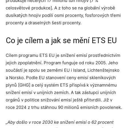
produkuje necelých 17 milionů tun hnojiv [7 %
celosvětové produkce]. A z toho se na globální výrobě
dusíkatých hnojiv podílí osmi procenty, fosforových třemi
procenty a draselných šesti procenty.
Co je cílem a jak se mění ETS EU
Cílem programu ETS EU je snížení emisí prostřednictvím
jejich zpoplatnění. Program funguje od roku 2005. Jeho
součástí je spolu se zeměmi EU i Island, Lichtenštejnsko
a Norsko. Podle EU stanovení ceny emisí skleníkových
plynů [GHG] a celý systém ETS přispívá k významnému
snížení emisí v unijních zemích. A tak zástupci unijních
orgánů v politice snižování emisí ještě přitvrdili. Již v
roce 2024 z trhu stáhnou 90 milionů emisních povolenek.
„Aby došlo v roce 2030 ke snížení emisí o 62 procent