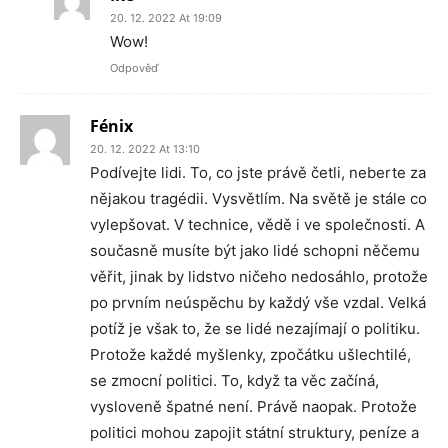
20. 12. 2022 At 19:09
Wow!
Odpověď
Fénix
20. 12. 2022 At 13:10
Podívejte lidi. To, co jste právě četli, neberte za
nějakou tragédii. Vysvětlím. Na světě je stále co
vylepšovat. V technice, vědě i ve společnosti. A
současně musíte být jako lidé schopni něčemu
věřit, jinak by lidstvo ničeho nedosáhlo, protože
po prvním neúspěchu by každý vše vzdal. Velká
potíž je však to, že se lidé nezajímají o politiku.
Protože každé myšlenky, zpočátku ušlechtilé,
se zmocní politici. To, když ta věc začíná,
vysloveně špatné není. Právě naopak. Protože
politici mohou zapojit státní struktury, peníze a