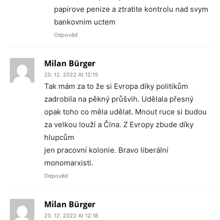
papirove penize a ztratite kontrolu nad svym
bankovnim uctem
Odpověď
Milan Bürger
20. 12. 2022 At 12:15
Tak mám za to že si Evropa díky politikům
zadrobila na pěkný průšvih. Udělala přesný
opak toho co měla udělat. Mnout ruce si budou
za velkou louží a Čína. Z Evropy zbude díky
hlupcům
jen pracovní kolonie. Bravo liberální
monomarxisti.
Odpověď
Milan Bürger
20. 12. 2022 At 12:18