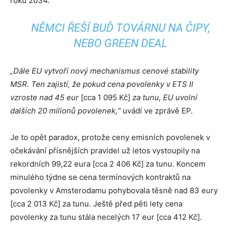
roku 2034.
NĚMCI ŘEŠÍ BUĎ TOVÁRNU NA ČIPY,
NEBO GREEN DEAL
„Dále EU vytvoří nový mechanismus cenové stability
MSR. Ten zajistí, že pokud cena povolenky v ETS II
vzroste nad 45 eur
[cca 1 095 Kč]
za tunu, EU uvolní
dalších 20 milionů povolenek,“
uvádí ve zprávě EP.
Je to opět paradox, protože ceny emisních povolenek v
očekávání přísnějších pravidel už letos vystoupily na
rekordních 99,22 eura [cca 2 406 Kč] za tunu. Koncem
minulého týdne se cena termínových kontraktů na
povolenky v Amsterodamu pohybovala těsně nad 83 eury
[cca 2 013 Kč] za tunu. Ještě před pěti lety cena
povolenky za tunu stála necelých 17 eur [cca 412 Kč].