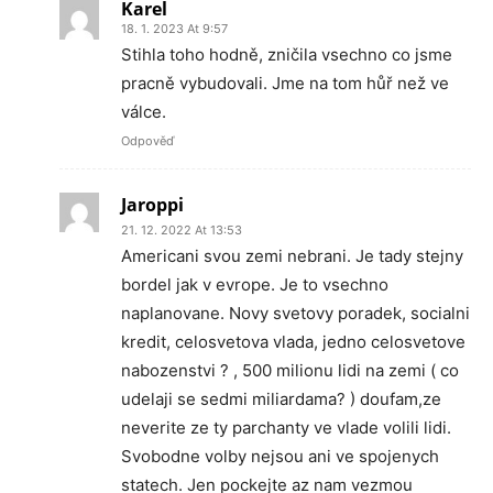
Karel
18. 1. 2023 At 9:57
Stihla toho hodně, zničila vsechno co jsme
pracně vybudovali. Jme na tom hůř než ve
válce.
Odpověď
Jaroppi
21. 12. 2022 At 13:53
Americani svou zemi nebrani. Je tady stejny
bordel jak v evrope. Je to vsechno
naplanovane. Novy svetovy poradek, socialni
kredit, celosvetova vlada, jedno celosvetove
nabozenstvi ? , 500 milionu lidi na zemi ( co
udelaji se sedmi miliardama? ) doufam,ze
neverite ze ty parchanty ve vlade volili lidi.
Svobodne volby nejsou ani ve spojenych
statech. Jen pockejte az nam vezmou