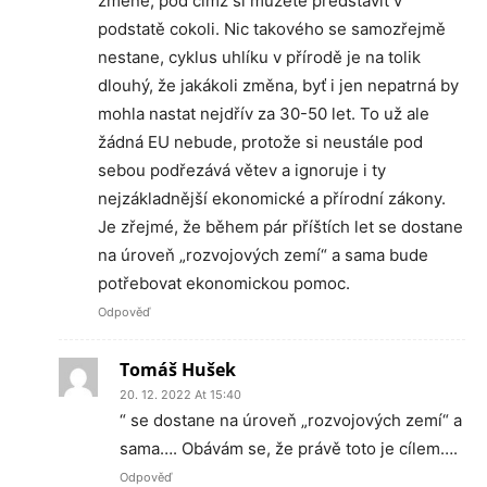
změně, pod čímž si můžete představit v
podstatě cokoli. Nic takového se samozřejmě
nestane, cyklus uhlíku v přírodě je na tolik
dlouhý, že jakákoli změna, byť i jen nepatrná by
mohla nastat nejdřív za 30-50 let. To už ale
žádná EU nebude, protože si neustále pod
sebou podřezává větev a ignoruje i ty
nejzákladnější ekonomické a přírodní zákony.
Je zřejmé, že během pár příštích let se dostane
na úroveň „rozvojových zemí“ a sama bude
potřebovat ekonomickou pomoc.
Odpověď
Tomáš Hušek
20. 12. 2022 At 15:40
“ se dostane na úroveň „rozvojových zemí“ a
sama…. Obávám se, že právě toto je cílem….
Odpověď