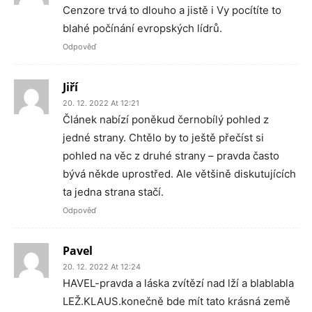
Cenzore trvá to dlouho a jistě i Vy pocítíte to
blahé počínání evropských lídrů.
Odpověď
Jiří
20. 12. 2022 At 12:21
Článek nabízí poněkud černobílý pohled z
jedné strany. Chtělo by to ještě přečíst si
pohled na věc z druhé strany – pravda často
bývá někde uprostřed. Ale většině diskutujících
ta jedna strana stačí.
Odpověď
Pavel
20. 12. 2022 At 12:24
HAVEL-pravda a láska zvítězí nad lží a blablabla
LEŽ.KLAUS.konečně bde mít tato krásná země