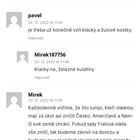
pavel
20. 12. 2022 At 11:43
je třeba už konečně vzít klacky a žulové kostky.
Odpověď
Mirek187756
20. 12. 2022 At 17:46
Klacky ne, železné kulatiny
Odpověď
Mirek
20. 12. 2022 At 11:45
Každodenně viďíme, že tito lumpi, kteří vládnou
mají za úkol asi zničit Česko. Američané a Nėm-
či své země chrání. Pokud tady Fialová vláda
vše zničí, tak budeme závisli na dovozu a