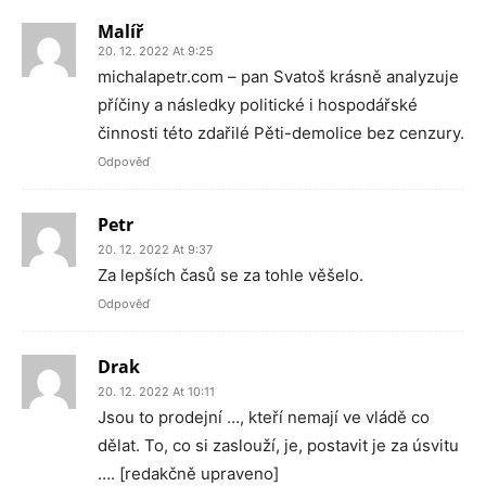
Malíř
20. 12. 2022 At 9:25
michalapetr.com – pan Svatoš krásně analyzuje
příčiny a následky politické i hospodářské
činnosti této zdařilé Pěti-demolice bez cenzury.
Odpověď
Petr
20. 12. 2022 At 9:37
Za lepších časů se za tohle věšelo.
Odpověď
Drak
20. 12. 2022 At 10:11
Jsou to prodejní …, kteří nemají ve vládě co
dělat. To, co si zaslouží, je, postavit je za úsvitu
…. [redakčně upraveno]