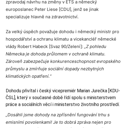
zpravodaj návrhu na změny v ETS a německý
europoslanec Peter Liese [CDU], jenž se jinak
specializuje hlavně na zdravotnictví.
Za velký úspěch považuje dohodu i německý ministr pro
hospodářství a ochranu klimatu a vicekancléř německé
vlády Robert Habeck [Svaz 90/Zelení]:
„Z pohledu
Německa je dohoda průlomem v ochraně klimatu.
Zároveň zabezpečuje konkurenceschopnost evropského
průmyslu a zmírňuje sociální dopady nezbytných
klimatických opatření.“
Dohodu přivítal i český vicepremiér Marian Jurečka [KDU-
ČSL], který v současné době řídí spolu s ministerstvem
práce a sociálních věcí i ministerstvo životního prostředí.
„Dosáhli jsme dohody na zpřísnění fungování trhu s
emisními povolenkami! Je to dobrá zpráva nejen pro