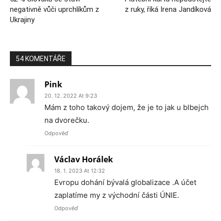
negativně vůči uprchlíkům z
z ruky, říká Irena Jandíková
Ukrajiny
54 KOMENTÁŘE
Pink
20. 12. 2022 At 9:23
Mám z toho takový dojem, že je to jak u blbejch
na dvorečku.
Odpověď
Václav Horálek
18. 1. 2023 At 12:32
Evropu dohání bývalá globalizace .A účet
zaplatíme my z východní části ÚNIE.
Odpověď