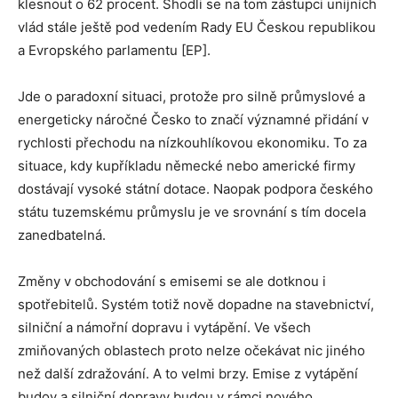
klesnout o 62 procent. Shodli se na tom zástupci unijních
vlád stále ještě pod vedením Rady EU Českou republikou
a Evropského parlamentu [EP].
Jde o paradoxní situaci, protože pro silně průmyslové a
energeticky náročné Česko to značí významné přidání v
rychlosti přechodu na nízkouhlíkovou ekonomiku. To za
situace, kdy kupříkladu německé nebo americké firmy
dostávají vysoké státní dotace. Naopak podpora českého
státu tuzemskému průmyslu je ve srovnání s tím docela
zanedbatelná.
Změny v obchodování s emisemi se ale dotknou i
spotřebitelů. Systém totiž nově dopadne na stavebnictví,
silniční a námořní dopravu i vytápění. Ve všech
zmiňovaných oblastech proto nelze očekávat nic jiného
než další zdražování. A to velmi brzy. Emise z vytápění
budov a silniční dopravy budou v rámci nového