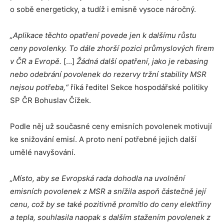
o sobě energeticky, a tudíž i emisně vysoce náročný.
„Aplikace těchto opatření povede jen k dalšímu růstu
ceny povolenky. To dále zhorší pozici průmyslových firem
v ČR a Evropě.
[…]
Žádná další opatření, jako je rebasing
nebo odebrání povolenek do rezervy tržní stability MSR
nejsou potřeba,“
říká ředitel Sekce hospodářské politiky
SP ČR Bohuslav Čížek.
Podle něj už současné ceny emisních povolenek motivují
ke snižování emisí. A proto není potřebné jejich další
umělé navyšování.
„Místo, aby se Evropská rada dohodla na uvolnění
emisních povolenek z MSR a snížila aspoň částečně její
cenu, což by se také pozitivně promítlo do ceny elektřiny
a tepla, souhlasila naopak s dalším stažením povolenek z