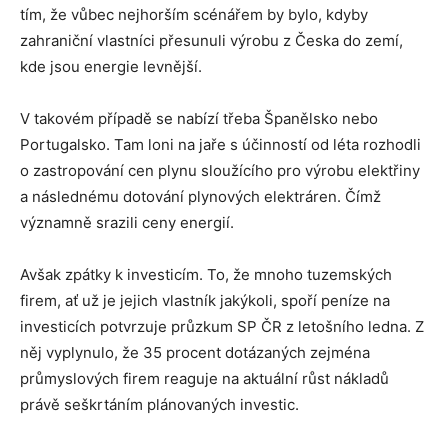
tím, že vůbec nejhorším scénářem by bylo, kdyby
zahraniční vlastníci přesunuli výrobu z Česka do zemí,
kde jsou energie levnější.
V takovém případě se nabízí třeba Španělsko nebo
Portugalsko. Tam loni na jaře s účinností od léta rozhodli
o zastropování cen plynu sloužícího pro výrobu elektřiny
a následnému dotování plynových elektráren. Čímž
významně srazili ceny energií.
Avšak zpátky k investicím. To, že mnoho tuzemských
firem, ať už je jejich vlastník jakýkoli, spoří peníze na
investicích potvrzuje průzkum SP ČR z letošního ledna. Z
něj vyplynulo, že 35 procent dotázaných zejména
průmyslových firem reaguje na aktuální růst nákladů
právě seškrtáním plánovaných investic.