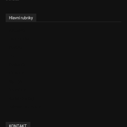
Hlavní rubriky
Aktuality
Ekonomika
Politika
EU
Podcasty
Finance
Byznys
Investice
Ke kávě a čaji
Adman´s Choice
KONTAKT