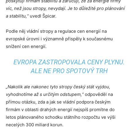
poskytují firmám stabilitu a zaručují, že za energie firmy
víc, než jsou stropy, nevydají. Je to důležité pro plánování
a stabilitu,“
uvedl Špicar.
Podle něj vládní stropy a regulace cen energií na
evropské úrovni i významně přispěly k současnému
snížení cen energií.
EVROPA ZASTROPOVALA CENY PLYNU.
ALE NE PRO SPOTOVÝ TRH
„Nakolik ale nakonec tyto stropy český stát vyjdou,
vyhodnotíme až s určitým odstupem,“
odpověděl na
přímou otázku, zda a jak se vládní podpora českým
firmám v oblasti drahých energií nejspíš promítne do
letos plánovaného schodku státního rozpočtu ve výši
necelých 300 miliard korun.