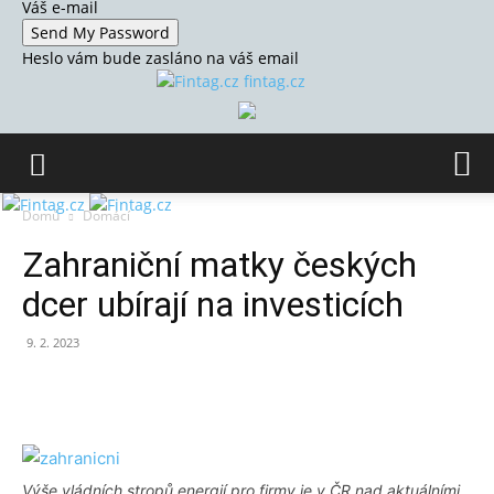
Váš e-mail
Heslo vám bude zasláno na váš email
fintag.cz
Domů
Domácí
Zahraniční matky českých
dcer ubírají na investicích
9. 2. 2023
Výše vládních stropů energií pro firmy je v ČR nad aktuálními