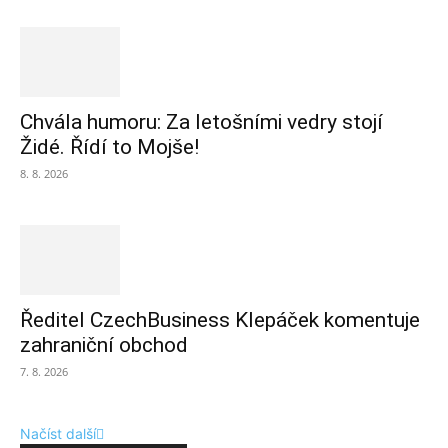
Chvála humoru: Za letošními vedry stojí
Židé. Řídí to Mojše!
8. 8. 2026
Ředitel CzechBusiness Klepáček komentuje
zahraniční obchod
7. 8. 2026
Načíst další