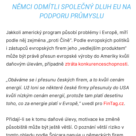
NĚMCI ODMÍTLI SPOLEČNÝ DLUH EU NA
PODPORU PRŮMYSLU
Jakkoli americký program působí problémy i Evropě, míří
podle něj zejména „proti Číně“. Podle evropských politiků
i zástupců evropských firem jeho „vedlejším produktem“
může být právě přesun evropské výroby do Ameriky kvůli
daňovým úlevám, případně
ztráta konkurenceschopnosti
.
„Obáváme se i přesunu českých firem, a to kvůli cenám
energií. Už loni se některé české firmy přesunuly do USA
kvůli nízkým cenám energií, protože tam platí desetinu
toho, co za energie platí v Evropě,“
uvedl pro
FinTag.cz
.
Přidají-li se k tomu daňové úlevy, motivace ke změně
působiště může být ještě větší. O poznání větší riziko v
tomto ohledu podle Špicara panuje u německých firem,