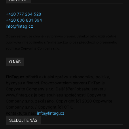
+420 777 264 528
+420 606 831 394
info@fintag.cz
Obsah serveru je chráněn autorským právem. Jakékoli jeho užití včetně
publikování nebo jiného šíření je zakázáno bez předchozího písemného
souhlasu Copywrite Company s.r.o.
O NÁS
FinTag.cz
přináší aktuální zprávy z ekonomiky, politiky,
byznysu a financí. Provozovatelem serveru FinTag je
Copywrite Company s.r.o. Další šíření obsahu serveru
www.fintag.cz je bez souhlasu společnosti Copywrite
Company s.r.o. zakázáno. Copyright [c] 2020 Copywrite
Company s.r.o. / Copyright [c] ČTK.
Kontaktujte nás:
info@fintag.cz
SLEDUJTE NÁS