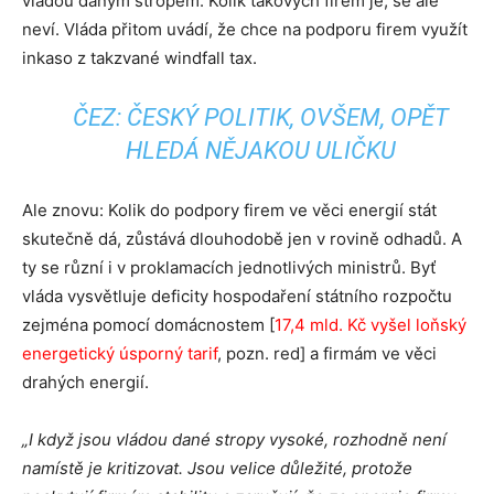
vládou daným stropem. Kolik takových firem je, se ale
neví. Vláda přitom uvádí, že chce na podporu firem využít
inkaso z takzvané windfall tax.
ČEZ: ČESKÝ POLITIK, OVŠEM, OPĚT
HLEDÁ NĚJAKOU ULIČKU
Ale znovu: Kolik do podpory firem ve věci energií stát
skutečně dá, zůstává dlouhodobě jen v rovině odhadů. A
ty se různí i v proklamacích jednotlivých ministrů. Byť
vláda vysvětluje deficity hospodaření státního rozpočtu
zejména pomocí domácnostem [
17,4 mld. Kč vyšel loňský
energetický úsporný tarif
, pozn. red] a firmám ve věci
drahých energií.
„I když jsou vládou dané stropy vysoké, rozhodně není
namístě je kritizovat. Jsou velice důležité, protože