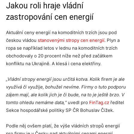
Jakou roli hraje vládní
zastropování cen energií
Aktuální ceny energií na komoditních trzích jsou pod
českou vládou
stanovenými stropy cen energií
. Plyn a
ropa se například letos v lednu na komoditních trzích
obchodovaly o 20 procent níže než před začátkem
konfliktu na Ukrajině. A klesá i cena elektřiny.
„Vládní stropy energií jsou určitá kotva. Kolik firem je ale
využívá či využije, bohužel nevíme. Firmy o tuto podporu
zájem mají, ale kolik jich je či bude, na to je ještě brzo. V
tomto ohledu nemáme data,“
uvedl pro
FinTag.cz
ředitel
Sekce hospodářské politiky SP ČR Bohuslav Čížek.
Podle něj ovšem platí, že výše vládních stropů energií
pro firmy je v Česku nad aktuálními cenami energií,