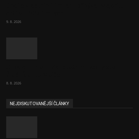
Obcí s vlastními firmami přibývá. Majoritu
drží v 1 037 firmách
9. 8. 2026
Chvála humoru: Za letošními vedry stojí
Židé. Řídí to Mojše!
8. 8. 2026
NEJDISKUTOVANĚJŠÍ ČLÁNKY