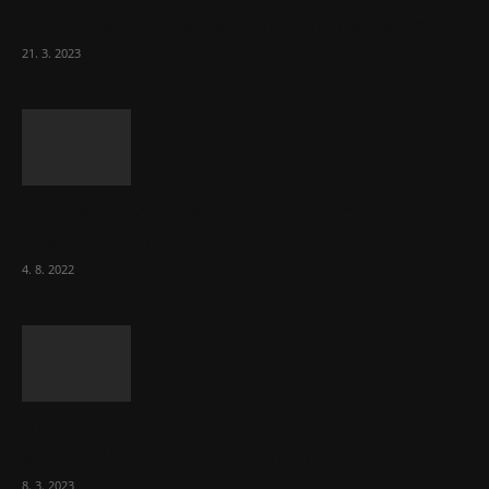
Komentář: Hanba Vám, prezidente Pavle…
21. 3. 2023
Za místenkové peklo ve vlacích mohou
cestující, tvrdí ČD
4. 8. 2022
Vláda zvažuje vyšší zdanění chudých a
střední třídy. Bohaté nechá být
8. 3. 2023