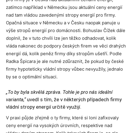
zatímco například v Německu jsou aktuální ceny energií
nad tam vládou zavedenými stropy energií pro firmy.
Opačná situace v Německu a v Česku naopak panuje u
výše stropů energií pro domácnosti. Bohuslav Čížek dále
doplnil, že v tuto chvíli lze jen těžko odhadovat, kolik
vláda nakonec do podpory českých firem ve věci drahých
energií dá, kolik peněz firmy díky stropům ušetří. Podle
Radka Špicara je ale nutné zdůraznit, že pokud by české
firmy hypoteticky vládní stropy vůbec nevyužily, jednalo
by se o optimální situaci.
„To by byla skvělá zpráva. Tohle je pro nás ideální
varianta,“
uvedl s tím, že v některých případech firmy
vládní stropy energií určitě využijí.
V praxi půjde zřejmě o ty firmy, které si loni zafixovaly
ceny energií na vysokých úrovních, respektive nad