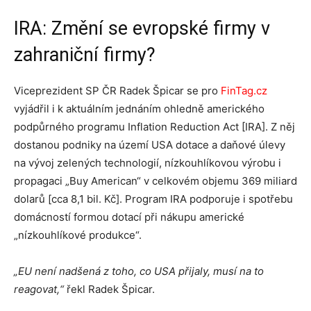
IRA: Změní se evropské firmy v
zahraniční firmy?
Viceprezident SP ČR Radek Špicar se pro
FinTag.cz
vyjádřil i k aktuálním jednáním ohledně amerického
podpůrného programu Inflation Reduction Act [IRA]. Z něj
dostanou podniky na území USA dotace a daňové úlevy
na vývoj zelených technologií, nízkouhlíkovou výrobu i
propagaci „Buy American“ v celkovém objemu 369 miliard
dolarů [cca 8,1 bil. Kč]. Program IRA podporuje i spotřebu
domácností formou dotací při nákupu americké
„nízkouhlíkové produkce“.
„EU není nadšená z toho, co USA přijaly, musí na to
reagovat,“
řekl Radek Špicar.