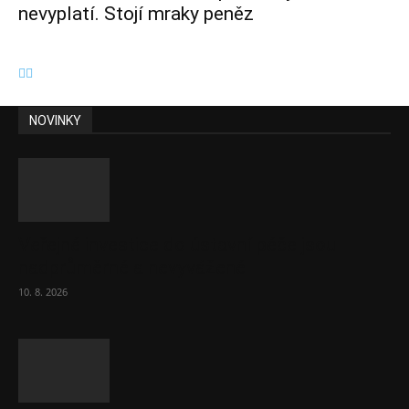
nevyplatí. Stojí mraky peněz
NOVINKY
Veřejné investice do ústavní péče jsou
nadprůměrné a nevyvážené
10. 8. 2026