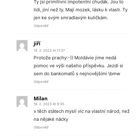
Ty jsi primitivní impotentní chudák. Jou to
lidi, jiní než ty. Mají mozek, lásku k vlasti. Ty
jen ke svým smradlavým kuličkám.
Odpověď
jiří
19. 2. 2023 At 11:37
Protože prachy:-)) Moldávie jime nedá
pomoc ve výši našeho příspěvku. Jezdí si
sem do bankomatů s nejnovějšími \bmw
Odpověď
Milan
16. 2. 2023 At 9:35
v těch státech myslí víc na vlastní národ, než
na nějaké nácky
Odpověď