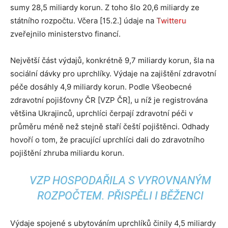
sumy 28,5 miliardy korun. Z toho šlo 20,6 miliardy ze
státního rozpočtu. Včera [15.2.] údaje na
Twitteru
zveřejnilo ministerstvo financí.
Největší část výdajů, konkrétně 9,7 miliardy korun, šla na
sociální dávky pro uprchlíky. Výdaje na zajištění zdravotní
péče dosáhly 4,9 miliardy korun. Podle Všeobecné
zdravotní pojišťovny ČR [VZP ČR], u níž je registrována
většina Ukrajinců, uprchlíci čerpají zdravotní péči v
průměru méně než stejně staří čeští pojištěnci. Odhady
hovoří o tom, že pracující uprchlíci dali do zdravotního
pojištění zhruba miliardu korun.
VZP HOSPODAŘILA S VYROVNANÝM
ROZPOČTEM. PŘISPĚLI I BĚŽENCI
Výdaje spojené s ubytováním uprchlíků činily 4,5 miliardy