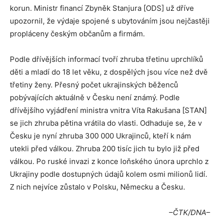
korun. Ministr financí Zbyněk Stanjura [ODS] už dříve
upozornil, že výdaje spojené s ubytováním jsou nejčastěji
propláceny českým občanům a firmám.
Podle dřívějších informací tvoří zhruba třetinu uprchlíků
děti a mladí do 18 let věku, z dospělých jsou více než dvě
třetiny ženy. Přesný počet ukrajinských běženců
pobývajících aktuálně v Česku není známý. Podle
dřívějšího vyjádření ministra vnitra Víta Rakušana [STAN]
se jich zhruba pětina vrátila do vlasti. Odhaduje se, že v
Česku je nyní zhruba 300 000 Ukrajinců, kteří k nám
utekli před válkou. Zhruba 200 tisíc jich tu bylo již před
válkou. Po ruské invazi z konce loňského února uprchlo z
Ukrajiny podle dostupných údajů kolem osmi milionů lidí.
Z nich nejvíce zůstalo v Polsku, Německu a Česku.
–ČTK/DNA–