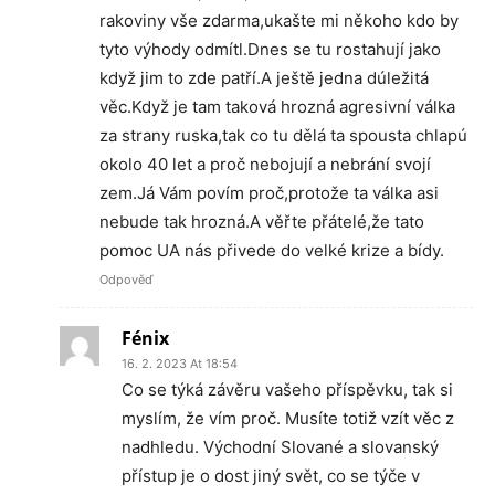
rakoviny vše zdarma,ukašte mi někoho kdo by
tyto výhody odmítl.Dnes se tu rostahují jako
když jim to zde patří.A ještě jedna dúležitá
věc.Když je tam taková hrozná agresivní válka
za strany ruska,tak co tu dělá ta spousta chlapú
okolo 40 let a proč nebojují a nebrání svojí
zem.Já Vám povím proč,protože ta válka asi
nebude tak hrozná.A věřte přátelé,že tato
pomoc UA nás přivede do velké krize a bídy.
Odpověď
Fénix
16. 2. 2023 At 18:54
Co se týká závěru vašeho příspěvku, tak si
myslím, že vím proč. Musíte totiž vzít věc z
nadhledu. Východní Slované a slovanský
přístup je o dost jiný svět, co se týče v