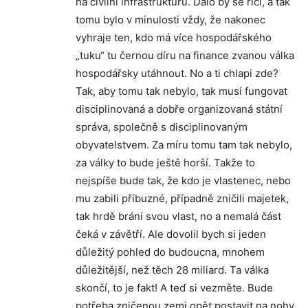
na civilní infrastrukturu. Dalo by se říci, a tak
tomu bylo v minulosti vždy, že nakonec
vyhraje ten, kdo má více hospodářského
„tuku“ tu černou díru na finance zvanou válka
hospodářsky utáhnout. No a ti chlapi zde?
Tak, aby tomu tak nebylo, tak musí fungovat
disciplinovaná a dobře organizovaná státní
správa, společně s disciplinovaným
obyvatelstvem. Za míru tomu tam tak nebylo,
za války to bude ještě horší. Takže to
nejspíše bude tak, že kdo je vlastenec, nebo
mu zabili příbuzné, případně zničili majetek,
tak hrdě brání svou vlast, no a nemalá část
čeká v závětří. Ale dovolil bych si jeden
důležitý pohled do budoucna, mnohem
důležitější, než těch 28 miliard. Ta válka
skončí, to je fakt! A teď si vezměte. Bude
potřeba zničenou zemi opět postavit na nohy