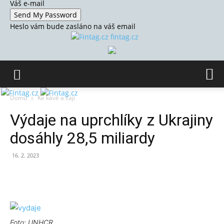
Váš e-mail
Heslo vám bude zasláno na váš email
fintag.cz
Domů
Ke kávě a čaji
Výdaje na uprchlíky z Ukrajiny
dosáhly 28,5 miliardy
16. 2. 2023
Foto: UNHCR