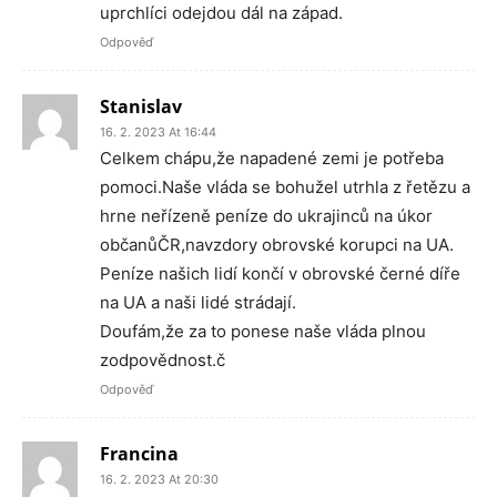
uprchlíci odejdou dál na západ.
Odpověď
Stanislav
16. 2. 2023 At 16:44
Celkem chápu,že napadené zemi je potřeba
pomoci.Naše vláda se bohužel utrhla z řetězu a
hrne neřízeně peníze do ukrajinců na úkor
občanůČR,navzdory obrovské korupci na UA.
Peníze našich lidí končí v obrovské černé díře
na UA a naši lidé strádají.
Doufám,že za to ponese naše vláda plnou
zodpovědnost.č
Odpověď
Francina
16. 2. 2023 At 20:30