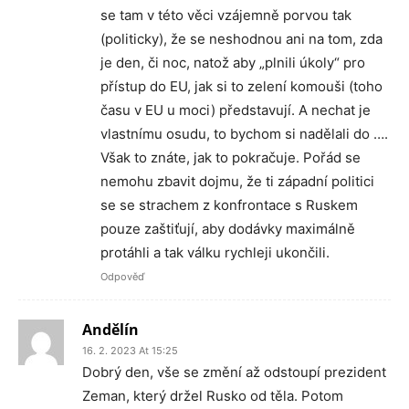
se tam v této věci vzájemně porvou tak
(politicky), že se neshodnou ani na tom, zda
je den, či noc, natož aby „plnili úkoly“ pro
přístup do EU, jak si to zelení komouši (toho
času v EU u moci) představují. A nechat je
vlastnímu osudu, to bychom si nadělali do ….
Však to znáte, jak to pokračuje. Pořád se
nemohu zbavit dojmu, že ti západní politici
se se strachem z konfrontace s Ruskem
pouze zaštiťují, aby dodávky maximálně
protáhli a tak válku rychleji ukončili.
Odpověď
Andělín
16. 2. 2023 At 15:25
Dobrý den, vše se změní až odstoupí prezident
Zeman, který držel Rusko od těla. Potom