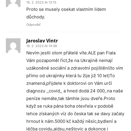
16. 2. 2023 At 13:15
Proto se musely osekat vlastním lidem
důchody.
Odpověď
Jaroslav Vintr
16. 2. 2023 At 14:36
Nevím jestli otom přátelé víte.ALE pan Fiala
Vám pozapoměl říct,že na Ukrajině nemají
uzákoněné sociální a zdravotní pojištění(to vím
přímo od ukrajinky která tu žije již 10 let)To
znamená,přijdete k doktorovi on Vám určí
diagnozu ,,covid,, a hned dodá 24 000,.na naše
peníze nemáte,tak támhle jsou dveře.Proto
když se ruka pána boha otevřela v podobě
lehce získaných víz do česka tak se davy začaly
hrnout k nám.5000 kč každý něsíc,bydlení a
léčba covidu,aidsu,neštovic a dokonce i