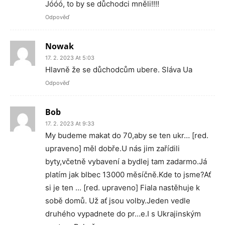
Jóóó, to by se důchodci mněli!!!!
Odpověď
Nowak
17. 2. 2023 At 5:03
Hlavně že se důchodcům ubere. Sláva Ua
Odpověď
Bob
17. 2. 2023 At 9:33
My budeme makat do 70,aby se ten ukr… [red.
upraveno] měl dobře.U nás jim zařídili
byty,včetně vybavení a bydlej tam zadarmo.Já
platím jak blbec 13000 měsíčně.Kde to jsme?Ať
si je ten … [red. upraveno] Fiala nastěhuje k
sobě domů. Už ať jsou volby.Jeden vedle
druhého vypadnete do pr…e.I s Ukrajinským