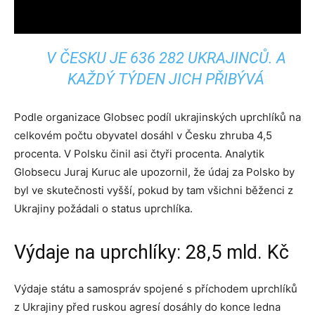
V ČESKU JE 636 282 UKRAJINCŮ. A
KAŽDÝ TÝDEN JICH PŘIBÝVÁ
Podle organizace Globsec podíl ukrajinských uprchlíků na
celkovém počtu obyvatel dosáhl v Česku zhruba 4,5
procenta. V Polsku činil asi čtyři procenta. Analytik
Globsecu Juraj Kuruc ale upozornil, že údaj za Polsko by
byl ve skutečnosti vyšší, pokud by tam všichni běženci z
Ukrajiny požádali o status uprchlíka.
Výdaje na uprchlíky: 28,5 mld. Kč
Výdaje státu a samospráv spojené s příchodem uprchlíků
z Ukrajiny před ruskou agresí dosáhly do konce ledna