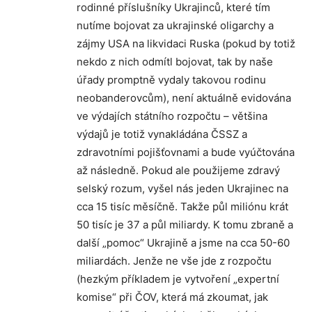
rodinné příslušníky Ukrajinců, které tím
nutíme bojovat za ukrajinské oligarchy a
zájmy USA na likvidaci Ruska (pokud by totiž
nekdo z nich odmítl bojovat, tak by naše
úřady promptně vydaly takovou rodinu
neobanderovcům), není aktuálně evidována
ve výdajích státního rozpočtu – většina
výdajů je totiž vynakládána ČSSZ a
zdravotními pojišťovnami a bude vyúčtována
až následně. Pokud ale použijeme zdravý
selský rozum, vyšel nás jeden Ukrajinec na
cca 15 tisíc měsíčně. Takže půl miliónu krát
50 tisíc je 37 a půl miliardy. K tomu zbraně a
další „pomoc“ Ukrajině a jsme na cca 50-60
miliardách. Jenže ne vše jde z rozpočtu
(hezkým příkladem je vytvoření „expertní
komise“ při ČOV, která má zkoumat, jak