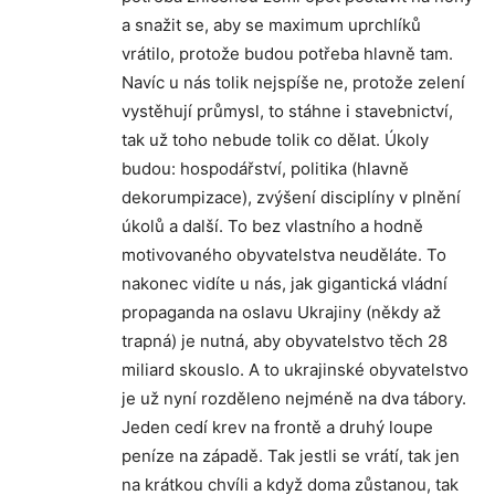
a snažit se, aby se maximum uprchlíků
vrátilo, protože budou potřeba hlavně tam.
Navíc u nás tolik nejspíše ne, protože zelení
vystěhují průmysl, to stáhne i stavebnictví,
tak už toho nebude tolik co dělat. Úkoly
budou: hospodářství, politika (hlavně
dekorumpizace), zvýšení disciplíny v plnění
úkolů a další. To bez vlastního a hodně
motivovaného obyvatelstva neuděláte. To
nakonec vidíte u nás, jak gigantická vládní
propaganda na oslavu Ukrajiny (někdy až
trapná) je nutná, aby obyvatelstvo těch 28
miliard skouslo. A to ukrajinské obyvatelstvo
je už nyní rozděleno nejméně na dva tábory.
Jeden cedí krev na frontě a druhý loupe
peníze na západě. Tak jestli se vrátí, tak jen
na krátkou chvíli a když doma zůstanou, tak