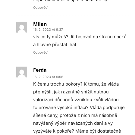
Odpověď
Milan
16. 2. 2023 At 9:37
víš co ty můžeš? Jít bojovat na stranu nácků
a hlavně přestat lhát
Odpověď
Ferda
16. 2. 2023 At 9:56
K čemu trochu pokory? K tomu, že vláda
přemýšlí, jak razantně snížit nutnou
valorizaci důchodů vzniklou kvůli vládou
tolerované vysoké inflaci? Vláda podporuje
šílené ceny, protože z nich má násobně
navýšený výběr navázaných daní a vy
vyzýváte k pokoře? Máme být dostatečně