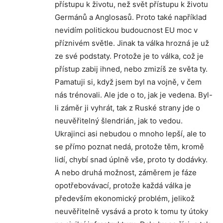
přístupu k životu, než svět přístupu k životu
Germánů a Anglosasů. Proto také například
nevidím politickou budoucnost EU moc v
příznivém světle. Jinak ta válka hrozná je už
ze své podstaty. Protože je to válka, což je
přístup zabij ihned, nebo zmizíš ze světa ty.
Pamatuji si, když jsem byl na vojně, v čem
nás trénovali. Ale jde o to, jak je vedena. Byl-
li záměr ji vyhrát, tak z Ruské strany jde o
neuvěřitelný šlendrián, jak to vedou.
Ukrajinci asi nebudou o mnoho lepší, ale to
se přímo poznat nedá, protože těm, kromě
lidí, chybí snad úplně vše, proto ty dodávky.
A nebo druhá možnost, záměrem je fáze
opotřebovávací, protože každá válka je
především ekonomický problém, jelikož
neuvěřitelně vysává a proto k tomu ty útoky