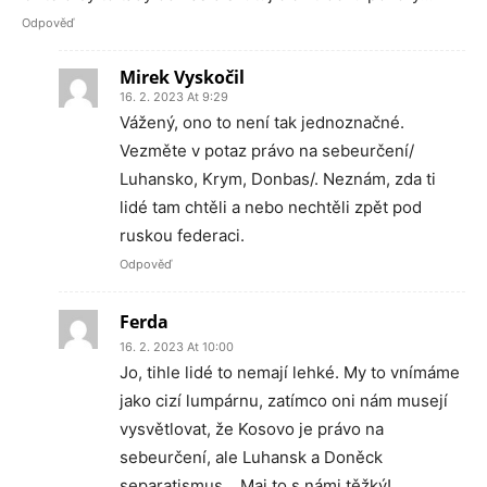
Odpověď
Mirek Vyskočil
16. 2. 2023 At 9:29
Vážený, ono to není tak jednoznačné.
Vezměte v potaz právo na sebeurčení/
Luhansko, Krym, Donbas/. Neznám, zda ti
lidé tam chtěli a nebo nechtěli zpět pod
ruskou federaci.
Odpověď
Ferda
16. 2. 2023 At 10:00
Jo, tihle lidé to nemají lehké. My to vnímáme
jako cizí lumpárnu, zatímco oni nám musejí
vysvětlovat, že Kosovo je právo na
sebeurčení, ale Luhansk a Doněck
separatismus… Maj to s námi těžký!