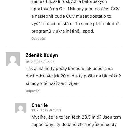
zamezit účasti ruských a běloruských
sportovců na OH. Náklady jdou na účet ČOV
a následně bude ČOV muset dostat o to
vyšší dotaci od státu. To samé platí ohledně
programů v ukrajinštině., apod.
Odpověď
Zdeněk Kudyn
16. 2. 2023 At 8:02
Tak a máme ty počty konečně ok úspora na
důchodců víc jak 20 mld a ty pošle na Uk pěkně
si tady v té naší zemi zijem
Odpověď
Charlie
16. 2. 2023 At 10:01
Myslíte, že je to jen těch 28,5 mld? Jsou tam
započítány i ty dodané zbraně,různé cesty