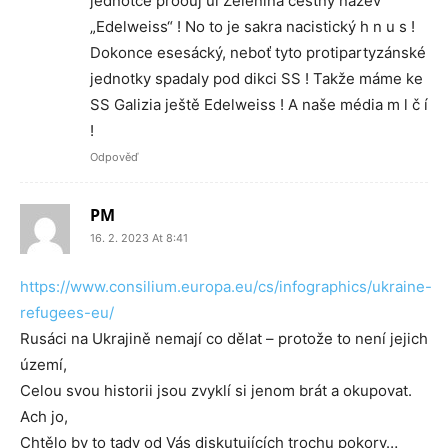
jednotce prooůj ul Zelenina čestný název
„Edelweiss“ ! No to je sakra nacistický h n u s !
Dokonce esesácký, neboť tyto protipartyzánské
jednotky spadaly pod dikci SS ! Takže máme ke
SS Galizia ještě Edelweiss ! A naše média m l č í
!
Odpověď
PM
16. 2. 2023 At 8:41
https://www.consilium.europa.eu/cs/infographics/ukraine-
refugees-eu/
Rusáci na Ukrajině nemají co dělat – protože to není jejich
území,
Celou svou historii jsou zvyklí si jenom brát a okupovat.
Ach jo,
Chtělo by to tady od Vás diskutujících trochu pokory…