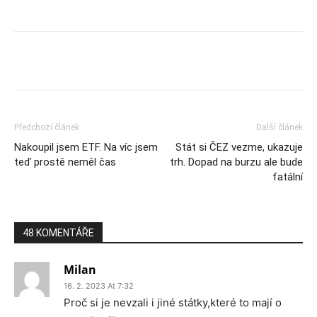
Předchozí článek
Další článek
Nakoupil jsem ETF. Na víc jsem
Stát si ČEZ vezme, ukazuje
teď prostě neměl čas
trh. Dopad na burzu ale bude
fatální
48 KOMENTÁŘE
Milan
16. 2. 2023 At 7:32
Proč si je nevzali i jiné státky,které to mají o