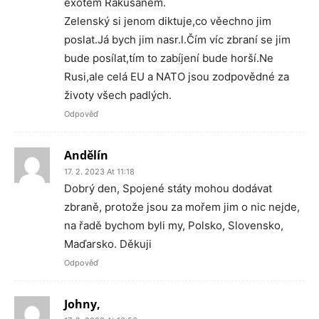
exotem Rakušanem.
Zelenský si jenom diktuje,co věechno jim
poslat.Já bych jim nasr.l.Čím víc zbraní se jim
bude posílat,tím to zabíjení bude horší.Ne
Rusi,ale celá EU a NATO jsou zodpovědné za
životy všech padlých.
Odpověď
Andělín
17. 2. 2023 At 11:18
Dobrý den, Spojené státy mohou dodávat
zbraně, protože jsou za mořem jim o nic nejde,
na řadě bychom byli my, Polsko, Slovensko,
Maďarsko. Děkuji
Odpověď
Johny,