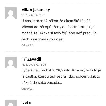
Milan Jasanský
16. 2. 2023 At 11:38
U nás je branný zákon že okamžitě téměř
všichni do zákopů, ženy do fabrik. Tak jak je
možné že UAčka si tady žijí lépe než pracující
čech a nebrání svou vlast.
Odpověď
Jiří Zavadil
16. 2. 2023 At 13:06
Výdaje na uprchlíky: 28,5 mld. Kč – no, vida to je
ta častka, kterou teď sebrali důchodcům. Jak to
pěkně do sebe zapadá…
Odpověď
Iveta