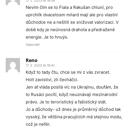
17. 2. 2023 At 16:56
Nevím čím se to Fiala a Rakušan chluní, pro
uprchlík dvacetosm milard mají ale pro vlastní
důchodce ne a neštítí se snižovat valorizaci. V
době kdy je neúnosná drahota a předražené
energie. Je to hnuýs.
Odpověď
Reno
17. 2. 2023 At 19:41
Když to tady čtu, chce se mi z vás zvracet.
Holt zavistiví, zlí čecháčci.
Jen ať vláda posílá víc na Ukrajinu, doufám, že
to Rusáci pocítí, když neuznávají mezinárodní
právo. Je to teroristický a fašistický stát.
Jo a důchody- už dnes je průměrný důchod tak
vysoký, že většina pracujících má stejnou mzdu,
což je nefér.