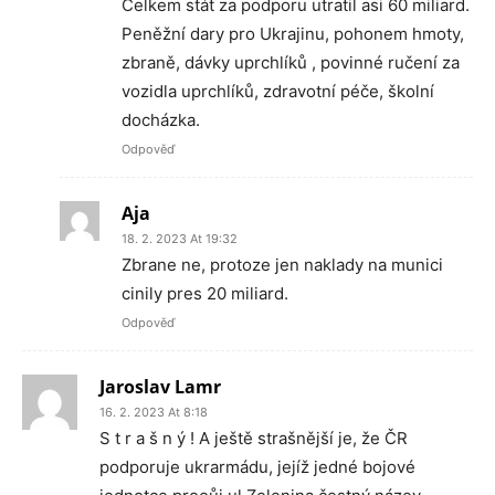
Celkem stát za podporu utratil asi 60 miliard.
Peněžní dary pro Ukrajinu, pohonem hmoty,
zbraně, dávky uprchlíků , povinné ručení za
vozidla uprchlíků, zdravotní péče, školní
docházka.
Odpověď
Aja
18. 2. 2023 At 19:32
Zbrane ne, protoze jen naklady na munici
cinily pres 20 miliard.
Odpověď
Jaroslav Lamr
16. 2. 2023 At 8:18
S t r a š n ý ! A ještě strašnější je, že ČR
podporuje ukrarmádu, jejíž jedné bojové