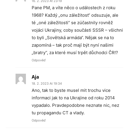
16. 2. 2023 At 23:19
Pane PM, a víte něco o událostech z roku
1968? Každý „onu záležitost“ odsuzuje, ale
té „oné záležitosti“ se zúčastnily rovněž
vojáci Ukrajiny, coby součásti SSSR – všichni
to byli „Sovětská armáda“. Nějak se na to
zapomíná – tak proč mají být nyní našimi
„bratry“, za které musí trpět důchodci ČR!?
Odpověď
Aja
18. 2. 2023 At 19:34
Ano, tak to byste musel mit trochu vice
informaci jak to na Ukrajine od roku 2014
vypadalo. Pravdepodobne neznate nic, nez
tu propagandu CT a vlady.
Odpověď