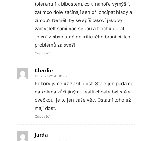
tolerantní k blbostem, co ti nahoře vymýšlí,
zatímco dole začínají senioři chcípat hlady a
zimou? Neměli by se spíš takoví jako vy
zamyslelt sami nad sebou a trochu ubrat
„plyn“ z absolutně nekritického braní cizích
problémů za své?!
Odpověď
Charlie
16. 2. 2023 At 10:07
Pokory jsme už zažili dost. Stále jen padáme
na kolena vůči jiným. Jestli chcete být stále
ovečkou, je to jen vaše věc. Ostatní toho už
mají dost.
Odpověď
Jarda