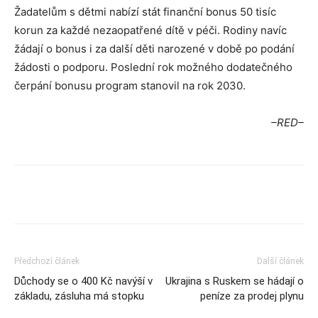
Žadatelům s dětmi nabízí stát finanční bonus 50 tisíc
korun za každé nezaopatřené dítě v péči. Rodiny navíc
žádají o bonus i za další děti narozené v době po podání
žádosti o podporu. Poslední rok možného dodatečného
čerpání bonusu program stanovil na rok 2030.
–RED–
Předchozí článek
Další článek
Důchody se o 400 Kč navýší v
Ukrajina s Ruskem se hádají o
základu, zásluha má stopku
peníze za prodej plynu