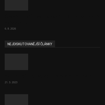
Českému průmyslu se daří. Táhne ho hlavně
výroba aut
6. 8. 2026
NEJDISKUTOVANĚJŠÍ ČLÁNKY
Komentář: Hanba Vám, prezidente Pavle…
21. 3. 2023