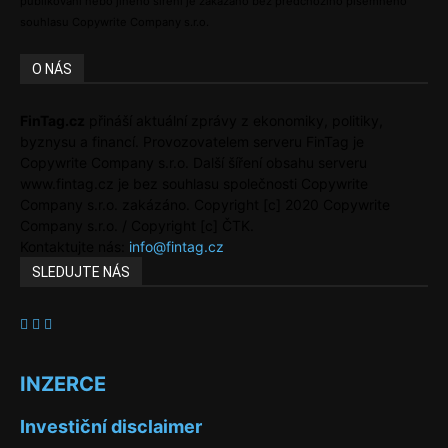
publikování nebo jiného šíření je zakázáno bez předchozího písemného
souhlasu Copywrite Company s.r.o.
O NÁS
FinTag.cz
přináší aktuální zprávy z ekonomiky, politiky,
byznysu a financí. Provozovatelem serveru FinTag je
Copywrite Company s.r.o. Další šíření obsahu serveru
www.fintag.cz je bez souhlasu společnosti Copywrite
Company s.r.o. zakázáno. Copyright [c] 2020 Copywrite
Company s.r.o. / Copyright [c] ČTK.
Kontaktujte nás:
info@fintag.cz
SLEDUJTE NÁS
INZERCE
Investiční disclaimer