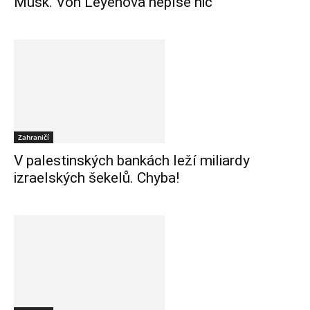
Musk. Von Leyenová nepíše nic
Zahraničí
V palestinských bankách leží miliardy
izraelských šekelů. Chyba!