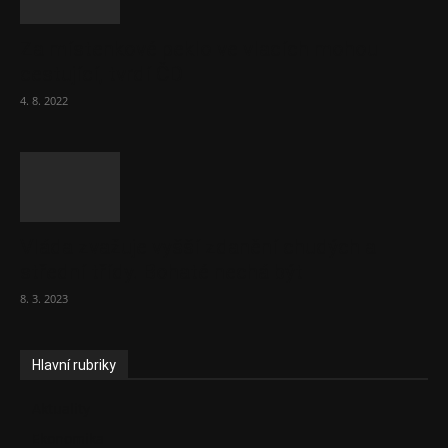
Za místenkové peklo ve vlacích mohou
cestující, tvrdí ČD
4. 8. 2022
Vláda zvažuje vyšší zdanění chudých a
střední třídy. Bohaté nechá být
8. 3. 2023
Hlavní rubriky
Aktuality
Ekonomika