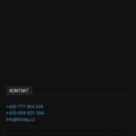
Politika
EU
Podcasty
Finance
Byznys
Investice
Ke kávě a čaji
Adman´s Choice
KONTAKT
+420 777 264 528
+420 606 831 394
info@fintag.cz
Obsah serveru je chráněn autorským právem. Jakékoli jeho užití včetně