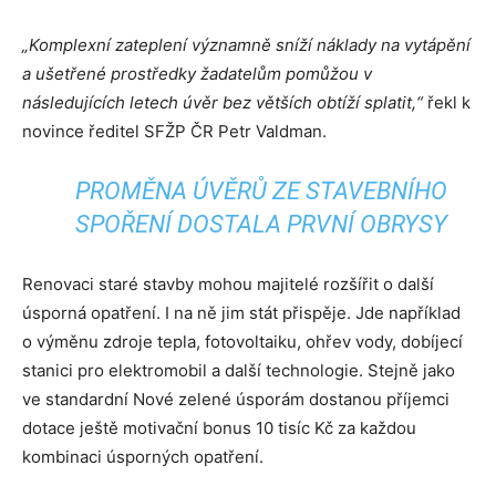
„Komplexní zateplení významně sníží náklady na vytápění
a ušetřené prostředky žadatelům pomůžou v
následujících letech úvěr bez větších obtíží splatit,“
řekl k
novince ředitel SFŽP ČR Petr Valdman.
PROMĚNA ÚVĚRŮ ZE STAVEBNÍHO
SPOŘENÍ DOSTALA PRVNÍ OBRYSY
Renovaci staré stavby mohou majitelé rozšířit o další
úsporná opatření. I na ně jim stát přispěje. Jde například
o výměnu zdroje tepla, fotovoltaiku, ohřev vody, dobíjecí
stanici pro elektromobil a další technologie. Stejně jako
ve standardní Nové zelené úsporám dostanou příjemci
dotace ještě motivační bonus 10 tisíc Kč za každou
kombinaci úsporných opatření.