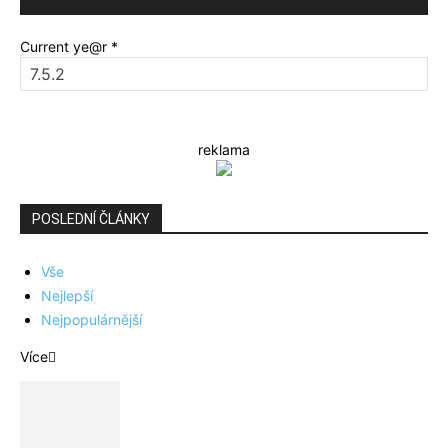
Current ye@r
*
reklama
POSLEDNÍ ČLÁNKY
Vše
Nejlepší
Nejpopulárnější
Více