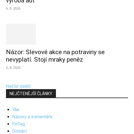
výroba aut
6. 8. 2026
Názor: Slevové akce na potraviny se
nevyplatí. Stojí mraky peněz
6. 8. 2026
Načíst další
NEJČTENĚJŠÍ ČLÁNKY
Vše
Názory a komentáře
FinTag
Domácí