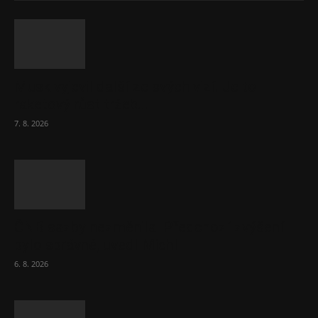
Musk vyjevil další ze svých vizí. Je to
raketový růst tržeb...
7. 8. 2026
ČNB sazby nezměnila. Předchozí zvýšení
bylo správné, uvedl Michl
6. 8. 2026