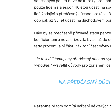
současných pět let nově na tři roky před ná
pouze lidem s alespoň 40letou účastí na so
lidé žádající o předčasný důchod prokázat 30
dob pak až 35 let účasti na důchodovém poji
Dále by se předčasně přiznané státní penze
koeficientem a nevalorizovala by se až do d
tedy procentuální část. Základní část dávky
„Je to kvůli tomu, aby předčasný důchod využ
výhodné,“
vysvětlil důvody pro zpřísnění č
NA PŘEDČASNÝ DŮC
Razantně přitom odmítá nařčení některých op