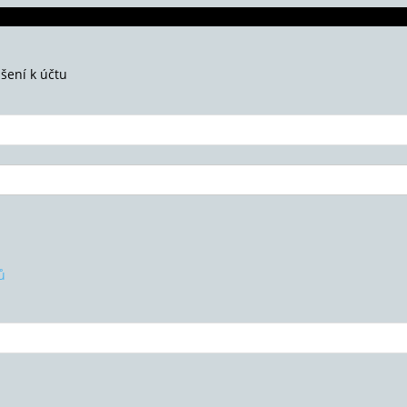
ášení k účtu
ů