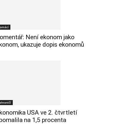
omácí
omentář: Není ekonom jako
konom, ukazuje dopis ekonomů
ahraničí
konomika USA ve 2. čtvrtletí
pomalila na 1,5 procenta