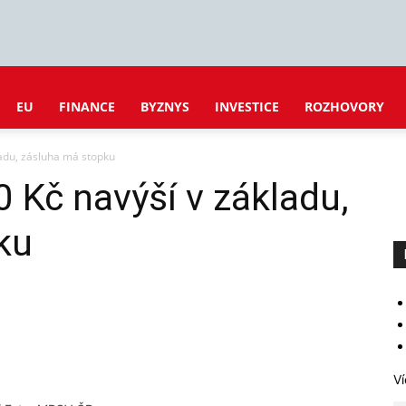
EU
FINANCE
BYZNYS
INVESTICE
ROZHOVORY
adu, zásluha má stopku
 Kč navýší v základu,
ku
Ví