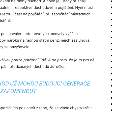
rokem na řádný důchod. A nově jej úřady přiznají
ciálním, respektive důchodovém pojištění. Nyní musí
letou účast na pojištění, při započítání náhradních
štění.
 po schválení této novely zkracovaly vyšším
oby nároku na řádnou státní penzi jejich zásluhová,
 by se navyšovala.
ívali pouze potřební lidé. A ne proto, že je to pro ně
erpání předčasných důchodů Jurečka.
HOD UŽ MOHOU BUDOUCÍ GENERACE
ZAPOMENOUT
ozičních poslanců z toho, že se vláda chystá krátit