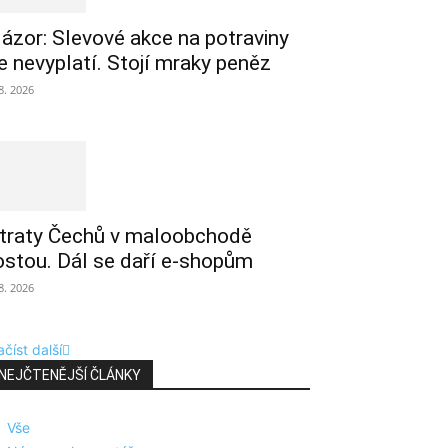
ázor: Slevové akce na potraviny
e nevyplatí. Stojí mraky peněz
 8. 2026
traty Čechů v maloobchodě
ostou. Dál se daří e-shopům
 8. 2026
číst další
NEJČTENĚJŠÍ ČLÁNKY
Vše