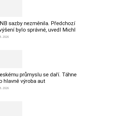
NB sazby nezměnila. Předchozí
výšení bylo správné, uvedl Michl
 8. 2026
eskému průmyslu se daří. Táhne
o hlavně výroba aut
 8. 2026