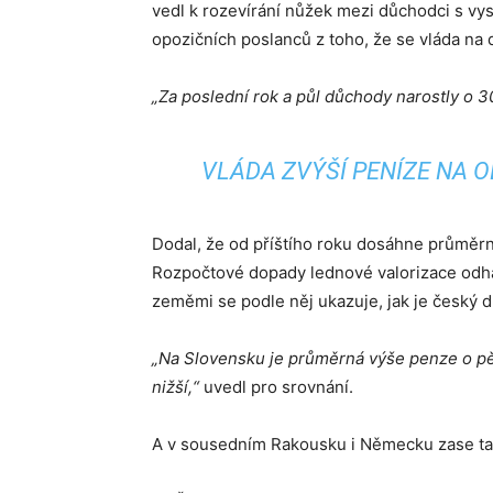
vedl k rozevírání nůžek mezi důchodci s vys
opozičních poslanců z toho, že se vláda na 
„Za poslední rok a půl důchody narostly o 3
VLÁDA ZVÝŠÍ PENÍZE NA O
Dodal, že od příštího roku dosáhne průmě
Rozpočtové dopady lednové valorizace odhad
zeměmi se podle něj ukazuje, jak je český
„Na Slovensku je průměrná výše penze o pět 
nižší,“
uvedl pro srovnání.
A v sousedním Rakousku i Německu zase ta