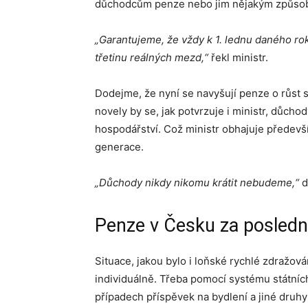
důchodcům penze nebo jim nějakým způsob
„Garantujeme, že vždy k 1. lednu daného r
třetinu reálných mezd,“
řekl ministr.
Dodejme, že nyní se navyšují penze o růst 
novely by se, jak potvrzuje i ministr, důcho
hospodářství. Což ministr obhajuje předevší
generace.
„Důchody nikdy nikomu krátit nebudeme,“
d
Penze v Česku za poslední
Situace, jakou bylo i loňské rychlé zdražová
individuálně. Třeba pomocí systému státních
případech příspěvek na bydlení a jiné druhy