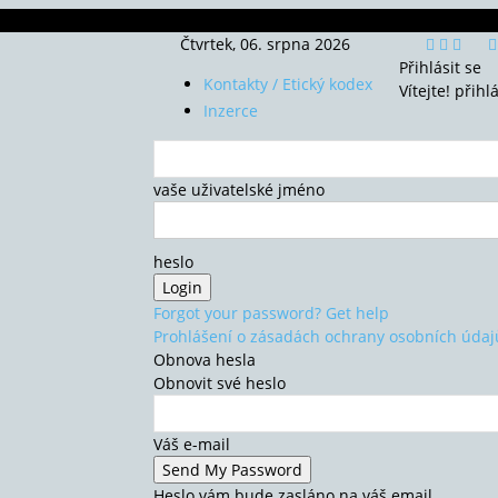
Čtvrtek, 06. srpna 2026
Přihlásit se
Kontakty / Etický kodex
Vítejte! přihl
Inzerce
vaše uživatelské jméno
heslo
Forgot your password? Get help
Prohlášení o zásadách ochrany osobních údaj
Obnova hesla
Obnovit své heslo
Váš e-mail
Heslo vám bude zasláno na váš email