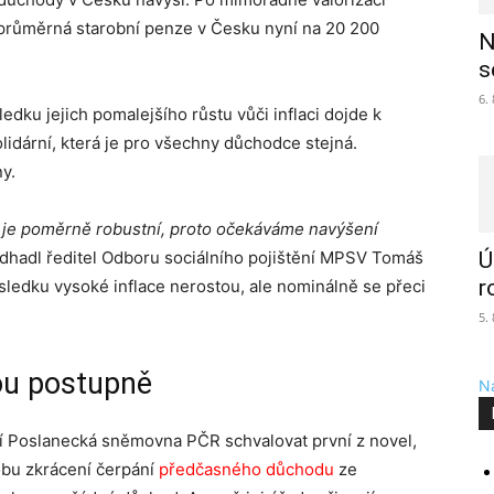
 průměrná starobní penze v Česku nyní na 20 200
N
s
6.
ku jejich pomalejšího růstu vůči inflaci dojde k
olidární, která je pro všechny důchodce stejná.
y.
d je poměrně robustní, proto očekáváme navýšení
dhadl ředitel Odboru sociálního pojištění MPSV Tomáš
Ú
r
ledku vysoké inflace nerostou, ale nominálně se přeci
5.
ou postupně
Na
í Poslanecká sněmovna PČR schvalovat první z novel,
obu zkrácení čerpání
předčasného důchodu
ze