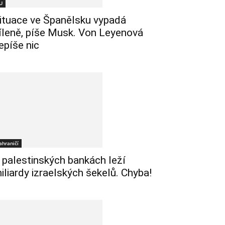
U
ituace ve Španělsku vypadá
íleně, píše Musk. Von Leyenová
epíše nic
ahraničí
 palestinských bankách leží
iliardy izraelských šekelů. Chyba!