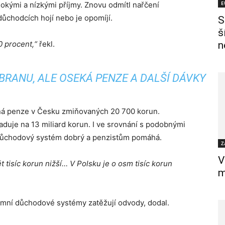
E
okými a nízkými příjmy. Znovu odmítl nařčení
důchodcích hojí nebo je opomíjí.
S
š
0 procent,“
řekl.
n
BRANU, ALE OSEKÁ PENZE A DALŠÍ DÁVKY
rná penze v Česku zmiňovaných 20 700 korun.
uje na 13 miliard korun. I ve srovnání s podobnými
 důchodový systém dobrý a penzistům pomáhá.
Z
V
tisíc korun nižší… V Polsku je o osm tisíc korun
m
mní důchodové systémy zatěžují odvody, dodal.