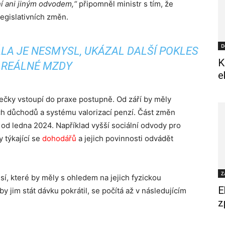
í ani jiným odvodem,“
připomněl ministr s tím, že
legislativních změn.
D
LA JE NESMYSL, UKÁZAL DALŠÍ POKLES
K
REÁLNÉ MZDY
e
čky vstoupí do praxe postupně. Od září by měly
ch důchodů a systému valorizací penzí. Část změn
í od ledna 2024. Například vyšší sociální odvody pro
 týkající se
dohodářů
a jejich povinnosti odvádět
Z
í, které by měly s ohledem na jejich fyzickou
E
 jim stát dávku pokrátil, se počítá až v následujícím
z