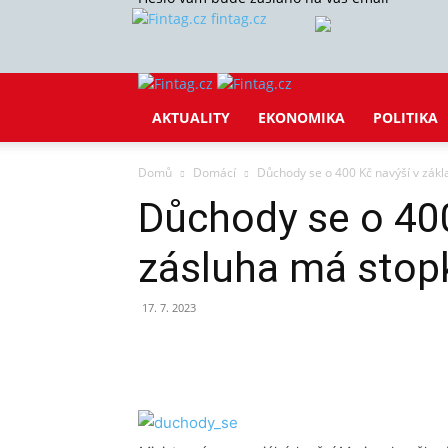
fintag.cz
AKTUALITY
EKONOMIKA
POLITIKA
Domů
Domácí
Důchody se o 400 Kč navýší v zákl
Důchody se o 400
zásluha má stop
17. 7. 2023
Sdílet