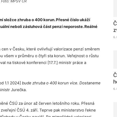
 / Foto: MPSV ČR
í složce zhruba o 400 korun. Přesné číslo ukáží
Č
tuální neboli zásluhová část penzí neporoste. Reálné
z
6.
ch cen v Česku, které ovlivňují valorizace penzí směrem
u všem v průměru o čtyři sta korun. Veřejnost o růstu
 na tiskové konferenci [17.7.] ministr práce a
Č
h
od 1.1 2024]
bude zhruba o 400 korun více. Dostaneme
6.
inistr Jurečka.
něné ČSÚ za únor až červen letošního roku. Přesná
í zveřejní ČSÚ 4. září. Teprve pak ministerstvo řekne
 důchody v Česku navýší. Po mimořádné valorizaci