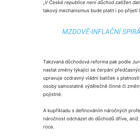
„V České republice není důchod zatížen dan
takový mechanismus bude platit i po přijetí 
MZDOVĚ-INFLAČNÍ SPIRÁ
Takzvaná důchodová reforma pak podle Jure
nastat změny týkající se čerpání předčasný
upravuje ozdravný vládní balíček s platnost
osoby samostatně výdělečně činné či změny
pojistné.
A kupříkladu s definováním náročných profes
náročnost odcházet do důchodů dříve, aniž by
roce.