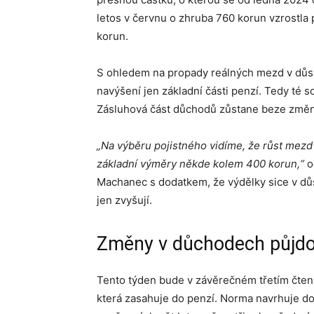
letos v červnu o zhruba 760 korun vzrostla
korun.
S ohledem na propady reálných mezd v důsled
navýšení jen základní části penzí. Tedy té s
Zásluhová část důchodů zůstane beze změn
„Na výběru pojistného vidíme, že růst mez
základní výměry někde kolem 400 korun,“
o
Machanec s dodatkem, že výdělky sice v důs
jen zvyšují.
Změny v důchodech půjd
Tento týden bude v závěrečném třetím čten
která zasahuje do penzí. Norma navrhuje d