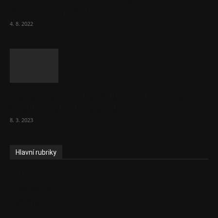
cestující, tvrdí ČD
4. 8. 2022
Vláda zvažuje vyšší zdanění chudých a
střední třídy. Bohaté nechá být
8. 3. 2023
Hlavní rubriky
Aktuality
Ekonomika
Politika
EU