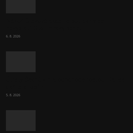
Názor: Slevové akce na potraviny se
nevyplatí. Stojí mraky peněz
6. 8. 2026
Útraty Čechů v maloobchodě rostou. Dál se
daří e-shopům
5. 8. 2026