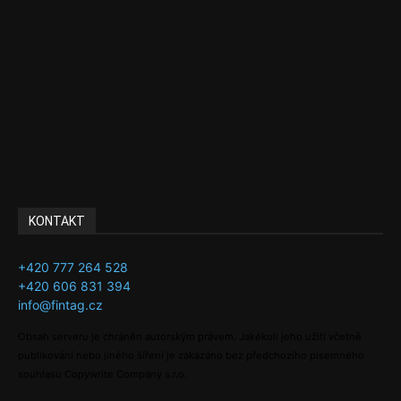
Podcasty
Finance
Byznys
Investice
Ke kávě a čaji
Adman´s Choice
KONTAKT
+420 777 264 528
+420 606 831 394
info@fintag.cz
Obsah serveru je chráněn autorským právem. Jakékoli jeho užití včetně
publikování nebo jiného šíření je zakázáno bez předchozího písemného
souhlasu Copywrite Company s.r.o.