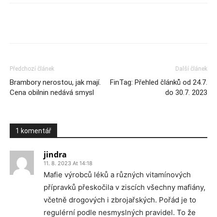
Předchozí článek
Další článek
Brambory nerostou, jak mají.
FinTag: Přehled článků od 24.7.
Cena obilnin nedává smysl
do 30.7. 2023
1 komentář
jindra
11. 8. 2023 At 14:18
Mafie výrobců léků a různých vitamínových
přípravků přeskočila v ziscích všechny mafiány,
včetně drogových i zbrojařských. Pořád je to
regulérní podle nesmyslných pravidel. To že