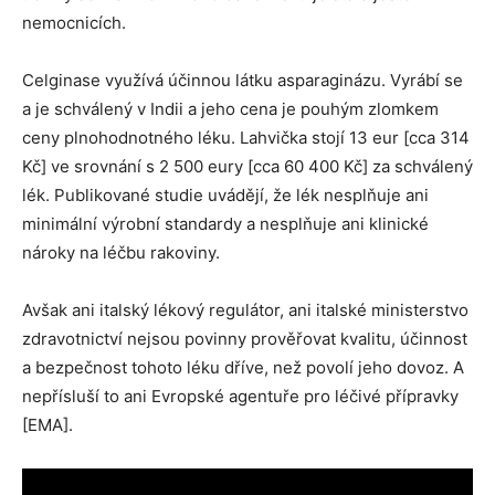
nemocnicích.
Celginase využívá účinnou látku asparaginázu. Vyrábí se
a je schválený v Indii a jeho cena je pouhým zlomkem
ceny plnohodnotného léku. Lahvička stojí 13 eur [cca 314
Kč] ve srovnání s 2 500 eury [cca 60 400 Kč] za schválený
lék. Publikované studie uvádějí, že lék nesplňuje ani
minimální výrobní standardy a nesplňuje ani klinické
nároky na léčbu rakoviny.
Avšak ani italský lékový regulátor, ani italské ministerstvo
zdravotnictví nejsou povinny prověřovat kvalitu, účinnost
a bezpečnost tohoto léku dříve, než povolí jeho dovoz. A
nepřísluší to ani Evropské agentuře pro léčivé přípravky
[EMA].