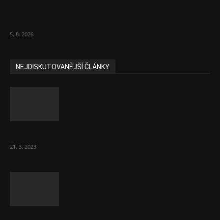
Inflace v červenci stoupla, ale ne
dramaticky. Je 1,7 procenta
5. 8. 2026
NEJDISKUTOVANĚJŠÍ ČLÁNKY
Komentář: Hanba Vám, prezidente Pavle…
21. 3. 2023
Za místenkové peklo ve vlacích mohou