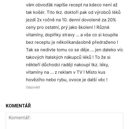
vám obvoďák napíše recept na kdeco není až
tak košér. Tito tkz. doktoři pak od výrobců léků
jezdí 2x ročně na 10. denní dovolené za 20%
ceny pro ostatní, prý jako školení ! Různé
vitamíny, doplňky stravy … a vše co si koupíte
bez receptu je několikanásobně předraženo !
Tak se nedivte tomu co se děje … jen daleko víc
takových Italských nákupců léků ! To že si
někteří důchodci raději nakoupí tkz. léky,
vitamíny na … z reklam v TV ! Místo kus
hovězího nebo rybu, ovoce je další věc !
Odpověď
KOMENTÁŘ