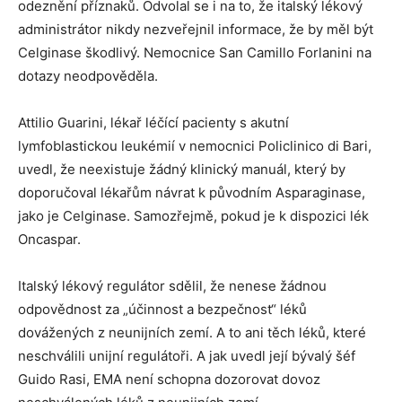
odeznění příznaků. Odvolal se i na to, že italský lékový
administrátor nikdy nezveřejnil informace, že by měl být
Celginase škodlivý. Nemocnice San Camillo Forlanini na
dotazy neodpověděla.
Attilio Guarini, lékař léčící pacienty s akutní
lymfoblastickou leukémií v nemocnici Policlinico di Bari,
uvedl, že neexistuje žádný klinický manuál, který by
doporučoval lékařům návrat k původním Asparaginase,
jako je Celginase. Samozřejmě, pokud je k dispozici lék
Oncaspar.
Italský lékový regulátor sdělil, že nenese žádnou
odpovědnost za „účinnost a bezpečnost“ léků
dovážených z neunijních zemí. A to ani těch léků, které
neschválili unijní regulátoři. A jak uvedl její bývalý šéf
Guido Rasi, EMA není schopna dozorovat dovoz