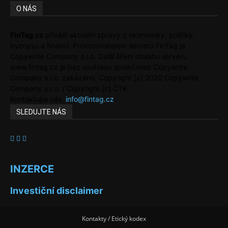
O NÁS
FinTag.cz
přináší aktuální zprávy z ekonomiky, politiky,
byznysu a financí. Provozovatelem serveru FinTag je
Copywrite Company s.r.o. Další šíření obsahu serveru
www.fintag.cz je bez souhlasu společnosti Copywrite
Company s.r.o. zakázáno. Copyright [c] 2020 Copywrite
Company s.r.o. / Copyright [c] ČTK.
Kontaktujte nás:
info@fintag.cz
SLEDUJTE NÁS
INZERCE
Investiční disclaimer
Kontakty / Etický kodex