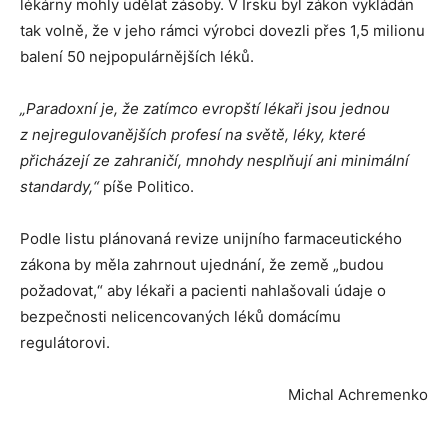
lékárny mohly udělat zásoby. V Irsku byl zákon vykládán
tak volně, že v jeho rámci výrobci dovezli přes 1,5 milionu
balení 50 nejpopulárnějších léků.
„Paradoxní je, že zatímco evropští lékaři jsou jednou
z nejregulovanějších profesí na světě, léky, které
přicházejí ze zahraničí, mnohdy nesplňují ani minimální
standardy,“
píše Politico.
Podle listu plánovaná revize unijního farmaceutického
zákona by měla zahrnout ujednání, že země „budou
požadovat,“ aby lékaři a pacienti nahlašovali údaje o
bezpečnosti nelicencovaných léků domácímu
regulátorovi.
Michal Achremenko