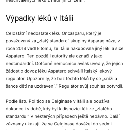
neschválených léků z neunijních zemí.
Výpadky léků v Itálii
Celostátní nedostatek léku Oncasparu, který je
považovaný za „zlatý standard“ skupiny Asparagináza, v
roce 2018 vedl k tomu, že Itálie nakupovala jiný lék, a sice
Aspatero. Ten později autority ale označily jako
nestandardní. Dotčené nemocnice avšak uvedly, že jejich
žádost o dovoz léku Aspatero schválil italský lékový
regulátor. Upozornily, že bez těchto léků by se „snížila
šance dětí na uzdravení.“ Regulátor svůj souhlas potvrdil.
Podle listu Politico se Celginase v Itálii ale používal
dokonce i v době, kdy byl k dispozici lék ze „zlatého
standardu.“ V některých případech ještě nedávno. Další
záznamy ukazují, že se Celginase dovážel do sedmi