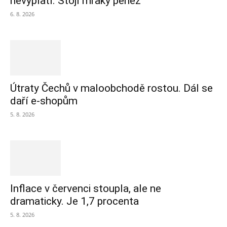
nevyplatí. Stojí mraky peněz
6. 8. 2026
Útraty Čechů v maloobchodě rostou. Dál se
daří e-shopům
5. 8. 2026
Inflace v červenci stoupla, ale ne
dramaticky. Je 1,7 procenta
5. 8. 2026