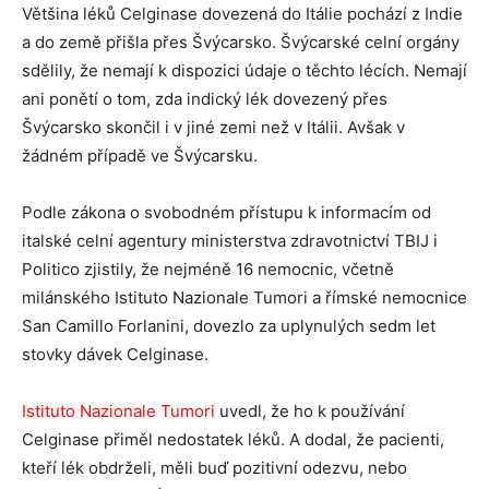
Většina léků Celginase dovezená do Itálie pochází z Indie
a do země přišla přes Švýcarsko. Švýcarské celní orgány
sdělily, že nemají k dispozici údaje o těchto lécích. Nemají
ani ponětí o tom, zda indický lék dovezený přes
Švýcarsko skončil i v jiné zemi než v Itálii. Avšak v
žádném případě ve Švýcarsku.
Podle zákona o svobodném přístupu k informacím od
italské celní agentury ministerstva zdravotnictví TBIJ i
Politico zjistily, že nejméně 16 nemocnic, včetně
milánského Istituto Nazionale Tumori a římské nemocnice
San Camillo Forlanini, dovezlo za uplynulých sedm let
stovky dávek Celginase.
Istituto Nazionale Tumori
uvedl, že ho k používání
Celginase přiměl nedostatek léků. A dodal, že pacienti,
kteří lék obdrželi, měli buď pozitivní odezvu, nebo