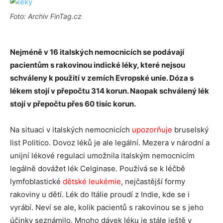
Foto: Archiv FinTag.cz
Nejméně v 16 italských nemocnicích se podávají
pacientům s rakovinou indické léky, které nejsou
schváleny k použití v zemích Evropské unie. Dóza s
lékem stojí v přepočtu 314 korun. Naopak schválený lék
stojí v přepočtu přes 60 tisíc korun.
Na situaci v italských nemocnicích
upozorňuje
bruselský
list Politico. Dovoz léků je ale legální. Mezera v národní a
unijní lékové regulaci umožnila italským nemocnicím
legálně dovážet lék Celginase. Používá se k léčbě
lymfoblastické
dětské leukémie
, nejčastější formy
rakoviny u dětí. Lék do Itálie proudí z Indie, kde se i
vyrábí. Neví se ale, kolik pacientů s rakovinou se s jeho
účinky seznámilo. Mnoho dávek léku je stále ještě v