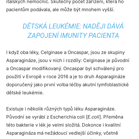
italských nemocnic. Skutečný počet zařízení, která ho
pacientům podávala, ale může být mnohem vyšší.
DĚTSKÁ LEUKÉMIE: NADĚJI DÁVÁ
ZAPOJENÍ IMUNITY PACIENTA
I když oba léky, Celginase a Oncaspar, jsou ze skupiny
Asparagináze, jsou v nich i rozdíly: Celginase je původní
a Oncaspar modifikovaný. Oncaspar byl schválený pro
použití v Evropě v roce 2016 a je to druh Asparagináze
doporučený jako první volba léčby akutní lymfoblastické
dětské leukémie.
Existuje i několik různých typů léku Asparagináze.
Původní se vyrábí z Escherichia coli [
E.coli
]. Přeměna
této bakterie v lék je velmi složitá. Dokonce i kvalitní
Asparagináza má nežádoucí vedlejší účinky, včetně