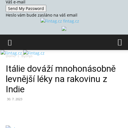
Váš e-mail
Heslo vám bude zasláno na váš email
fintag.cz
Domů
Byznys
Itálie dováží mnohonásobně
levnější léky na rakovinu z
Indie
30. 7. 2023