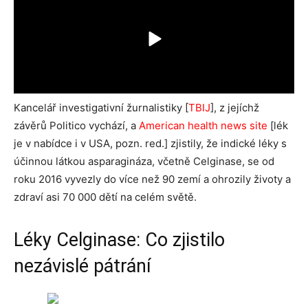
Kancelář investigativní žurnalistiky [
TBIJ
], z jejíchž
závěrů Politico vychází, a
American health news site
[lék
je v nabídce i v USA, pozn. red.] zjistily, že indické léky s
účinnou látkou asparagináza, včetně Celginase, se od
roku 2016 vyvezly do více než 90 zemí a ohrozily životy a
zdraví asi 70 000 dětí na celém světě.
Léky Celginase: Co zjistilo
nezávislé pátrání