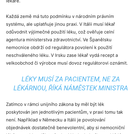
lékaře.
Každá země má tuto podmínku v národním právním
systému, ale uplatňuje jinou praxi. V Itálii musí lékař
odůvodnit výjimečné použití léku, což ověřuje celní
agentura ministerstva zdravotnictví. Ve Španělsku
nemocnice obdrží od regulátora povolení k použití
neschváleného léku. V Irsku zase lékař vydá recept a
velkoobchod či výrobce musí dovoz regulátorovi oznámit.
LÉKY MUSÍ ZA PACIENTEM, NE ZA
LÉKÁRNOU, ŘÍKÁ NÁMĚSTEK MINISTRA
Zatímco v rámci unijního zákona by měl být lék
poskytován jen jednotlivým pacientům, v praxi tomu tak
není. Například v Německu a Itálii je povolování
objednávek dostatečně benevolentní, aby si nemocniční