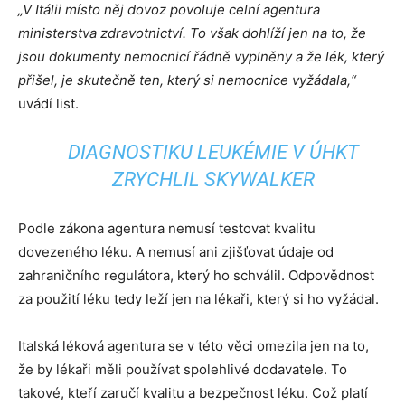
„V Itálii místo něj dovoz povoluje celní agentura
ministerstva zdravotnictví. To však dohlíží jen na to, že
jsou dokumenty nemocnicí řádně vyplněny a že lék, který
přišel, je skutečně ten, který si nemocnice vyžádala,“
uvádí list.
DIAGNOSTIKU LEUKÉMIE V ÚHKT
ZRYCHLIL SKYWALKER
Podle zákona agentura nemusí testovat kvalitu
dovezeného léku. A nemusí ani zjišťovat údaje od
zahraničního regulátora, který ho schválil. Odpovědnost
za použití léku tedy leží jen na lékaři, který si ho vyžádal.
Italská léková agentura se v této věci omezila jen na to,
že by lékaři měli používat spolehlivé dodavatele. To
takové, kteří zaručí kvalitu a bezpečnost léku. Což platí