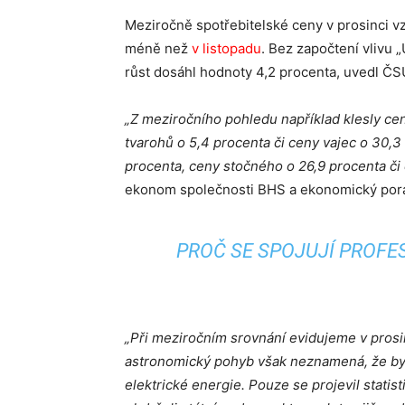
Meziročně spotřebitelské ceny v prosinci vz
méně než
v listopadu
. Bez započtení vlivu 
růst dosáhl hodnoty 4,2 procenta, uvedl ČS
„Z meziročního pohledu například klesly ce
tvarohů o 5,4 procenta či ceny vajec o 30,
procenta, ceny stočného o 26,9 procenta či 
ekonom společnosti BHS a ekonomický pora
PROČ SE SPOJUJÍ PROFES
„Při meziročním srovnání evidujeme v prosin
astronomický pohyb však neznamená, že by 
elektrické energie. Pouze se projevil statis