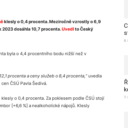
ně
klesly o 0,4 procenta. Meziročně vzrostly o 6,9
C
ok 2023 dosáhla 10,7 procenta.
Uvedl
to Český
s
8.
enta byla o 4,4 procentního bodu nižší než v
2,1 procenta a ceny služeb o 8,4 procenta,“
uvedla
Ř
h cen ČSÚ Pavla Šedivá.
k
7.
 klesly o 0,4 procenta. Za poklesem podle ČSÚ stojí
mbor [+6,6 %] a nealkoholické nápojů. Klesly