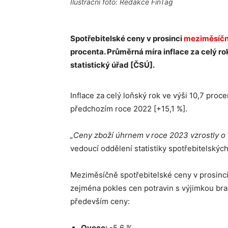
Ilustrační foto: Redakce FinTag
Spotřebitelské ceny v prosinci
meziměsíč
procenta. Průměrná míra inflace za celý r
statistický úřad [ČSÚ].
Inflace za celý loňský rok ve výši 10,7 proc
předchozím roce 2022 [+15,1 %].
„Ceny zboží úhrnem v roce 2023 vzrostly o 1
vedoucí oddělení statistiky spotřebitelskýc
Meziměsíčně spotřebitelské ceny v prosinci
zejména pokles cen potravin s výjimkou bra
především ceny:
Ovoce:
-5,6 %.