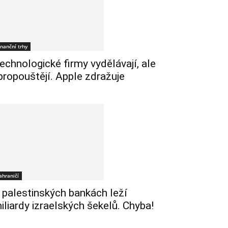
inanční trhy
echnologické firmy vydělávají, ale
 propouštějí. Apple zdražuje
ahraničí
 palestinských bankách leží
iliardy izraelských šekelů. Chyba!