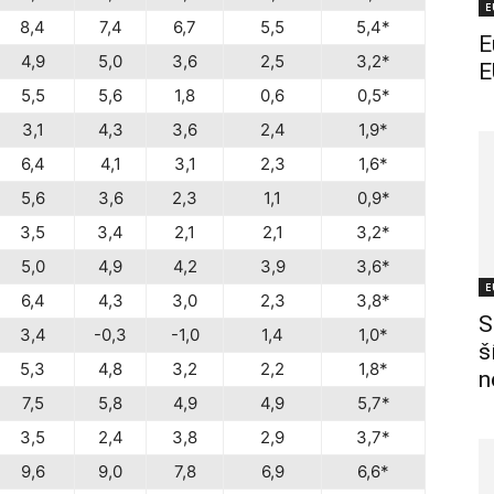
E
8,4
7,4
6,7
5,5
5,4*
E
4,9
5,0
3,6
2,5
3,2*
E
5,5
5,6
1,8
0,6
0,5*
3,1
4,3
3,6
2,4
1,9*
6,4
4,1
3,1
2,3
1,6*
5,6
3,6
2,3
1,1
0,9*
3,5
3,4
2,1
2,1
3,2*
5,0
4,9
4,2
3,9
3,6*
E
6,4
4,3
3,0
2,3
3,8*
S
3,4
-0,3
-1,0
1,4
1,0*
š
5,3
4,8
3,2
2,2
1,8*
n
7,5
5,8
4,9
4,9
5,7*
3,5
2,4
3,8
2,9
3,7*
9,6
9,0
7,8
6,9
6,6*