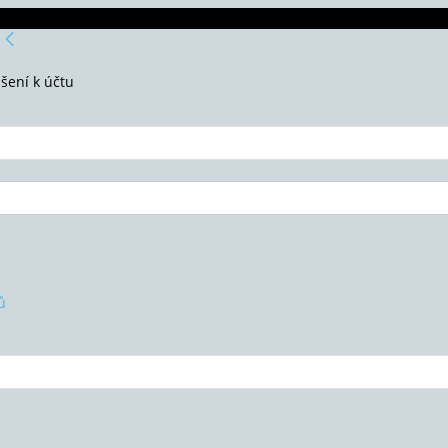
ášení k účtu
ů