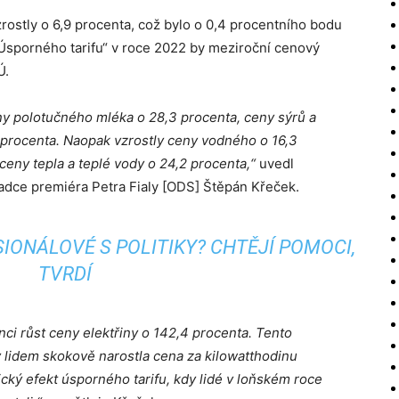
rostly o 6,9 procenta, což bylo o 0,4 procentního bodu
„Úsporného tarifu“ v roce 2022 by meziroční cenový
Ú.
ny polotučného mléka o 28,3 procenta, ceny sýrů a
3 procenta. Naopak vzrostly ceny vodného o 16,3
ceny tepla a teplé vody o 24,2 procenta,“
uvedl
dce premiéra Petra Fialy [ODS] Štěpán Křeček.
IONÁLOVÉ S POLITIKY? CHTĚJÍ POMOCI,
TVRDÍ
ci růst ceny elektřiny o 142,4 procenta. Tento
lidem skokově narostla cena za kilowatthodinu
tický efekt úsporného tarifu, kdy lidé v loňském roce