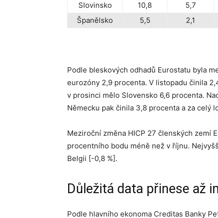
Slovinsko
10,8
5,7
Španělsko
5,5
2,1
Podle bleskových odhadů Eurostatu byla me
eurozóny 2,9 procenta. V listopadu činila 2
v prosinci mělo Slovensko 6,6 procenta. Naopa
Německu pak činila 3,8 procenta a za celý l
Meziroční změna HICP 27 členských zemí EU 
procentního bodu méně než v říjnu. Nejvyšší
Belgii [-0,8 %].
Důležitá data přinese až i
Podle hlavního ekonoma Creditas Banky Pet