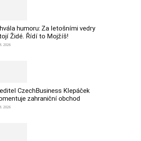
hvála humoru: Za letošními vedry
tojí Židé. Řídí to Mojžíš!
 8. 2026
editel CzechBusiness Klepáček
omentuje zahraniční obchod
 8. 2026