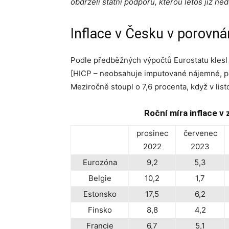
obdrželi státní podporu, kterou letos již nedo
Inflace v Česku v porovn
Podle předběžných výpočtů Eurostatu klesl
[HICP – n
e
obsahuje imputované nájemné, po
Meziročně stoupl o 7,6 procenta, když v list
Roční míra inflace 
prosinec
červenec
2022
2023
Eurozóna
9,2
5,3
Belgie
10,2
1,7
Estonsko
17,5
6,2
Finsko
8,8
4,2
Francie
6,7
5,1