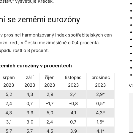
stali,“
vysvětluje Křeček.
ání se zeměmi eurozóny
 v prosinci harmonizovaný index spotřebitelských cen
zn. red.] v Česku meziměsíčně o 0,4 procenta.
opadu rostl o 8 procent.
v zemích eurozóny v procentech
srpen
září
říjen
listopad
prosinec
2023
2023
2023
2023
2023
Ví
5,2
4,3
2,9
2,4
2,9*
2,4
0,7
-1,7
-0,8
0,5*
4,3
3,9
5,0
4,1
4,3*
3,1
3,0
2,4
0,7
1,6*
5,7
5,7
4,5
3,9
4,1*