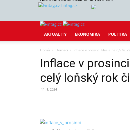
fintag.cz
AKTUALITY
EKONOMIKA
POLITIKA
Domů
Domácí
Inflace v prosinci klesla na 6,9 %. Za
Inflace v prosinci
celý loňský rok č
11. 1. 2024
Sdílet