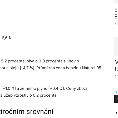
E
E
7.
-6,6 %.
5,2 procenta, piva o 3,0 procenta a lihovin
M
mot a olejů [-4,7 %]. Průměrná cena benzinu Natural 95
t
7.
[+1,0 %] a zemního plynu [+0,4 %]. Ceny zboží
Na
služeb vzrostly o 0,2 procenta.
ziročním srovnání