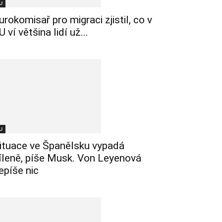
U
urokomisař pro migraci zjistil, co v
U ví většina lidí už...
U
ituace ve Španělsku vypadá
íleně, píše Musk. Von Leyenová
epíše nic