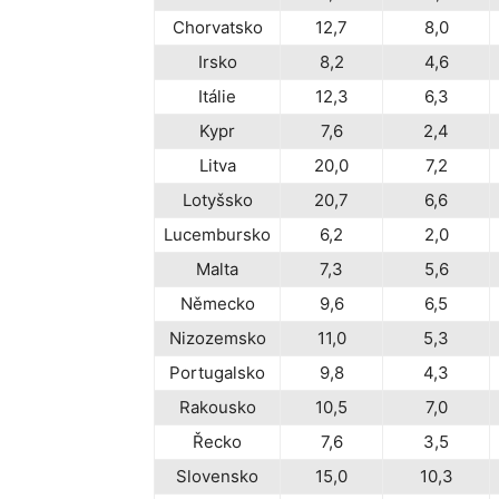
Chorvatsko
12,7
8,0
Irsko
8,2
4,6
Itálie
12,3
6,3
Kypr
7,6
2,4
Litva
20,0
7,2
Lotyšsko
20,7
6,6
Lucembursko
6,2
2,0
Malta
7,3
5,6
Německo
9,6
6,5
Nizozemsko
11,0
5,3
Portugalsko
9,8
4,3
Rakousko
10,5
7,0
Řecko
7,6
3,5
Slovensko
15,0
10,3