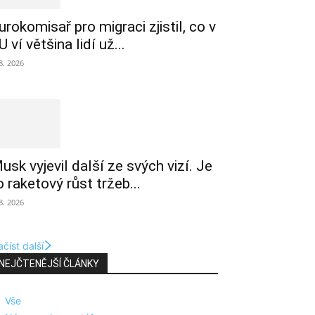
urokomisař pro migraci zjistil, co v
U ví většina lidí už...
 8. 2026
usk vyjevil další ze svých vizí. Je
o raketový růst tržeb...
 8. 2026
číst další
NEJČTENĚJŠÍ ČLÁNKY
Vše