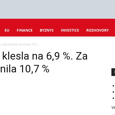
EU
FINANCE
BYZNYS
INVESTICE
ROZHOVORY
 celý loňský rok činila 10,7...
 klesla na 6,9 %. Za
inila 10,7 %
Ví