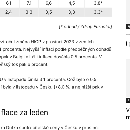
6,1
7,1
6,6
4,5
3,8*
2,4
3,3
3,5
3,3
3,3*
[* odhad / Zdroj: Eurostat]
F
T
ziroční změna HICP v prosinci 2023 v zemích
i
,4 procenta. Nejvyšší inflaci podle předběžných odhadů
k v Belgii a Itálii inflace dosáhla 0,5 procenta. V
oňský tok pak 6 procent.
v listopadu činila 3,1 procenta. Což bylo o 0,5
 byla v listopadu v Česku [+8,0 %] a nejnižší pak v
Z
V
nflace za leden
m
ra Dufka spotřebitelské ceny v Česku v prosinci