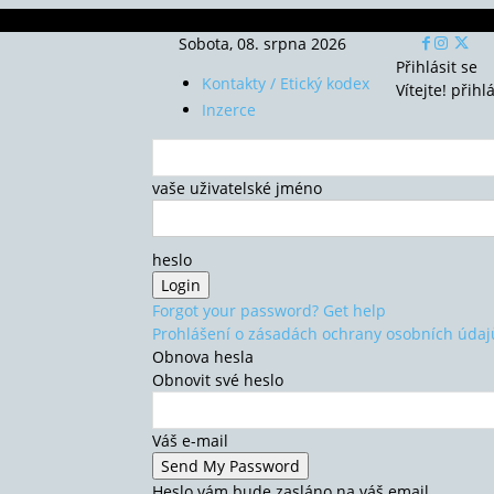
Sobota, 08. srpna 2026
Přihlásit se
Kontakty / Etický kodex
Vítejte! přihl
Inzerce
vaše uživatelské jméno
heslo
Forgot your password? Get help
Prohlášení o zásadách ochrany osobních údaj
Obnova hesla
Obnovit své heslo
Váš e-mail
Heslo vám bude zasláno na váš email