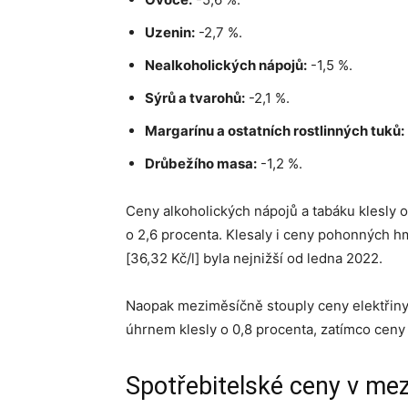
Uzenin:
-2,7 %.
Nealkoholických nápojů:
-1,5 %.
Sýrů a tvarohů:
-2,1 %.
Margarínu a ostatních rostlinných tuků:
Drůbežího masa:
-1,2 %.
Ceny alkoholických nápojů a tabáku klesly o 
o 2,6 procenta. Klesaly i ceny pohonných h
[36,32 Kč/l] byla nejnižší od ledna 2022.
Naopak meziměsíčně stouply ceny elektřiny 
úhrnem klesly o 0,8 procenta, zatímco ceny 
Spotřebitelské ceny v me