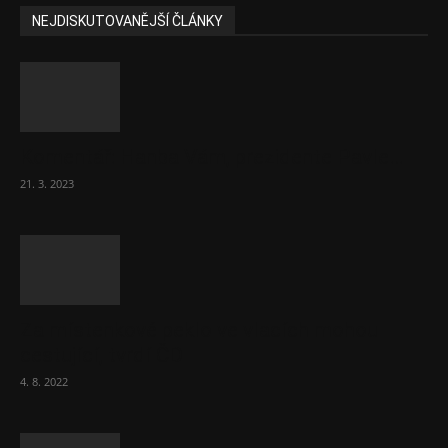
NEJDISKUTOVANĚJŠÍ ČLÁNKY
Komentář: Hanba Vám, prezidente Pavle…
21. 3. 2023
Za místenkové peklo ve vlacích mohou
cestující, tvrdí ČD
4. 8. 2022