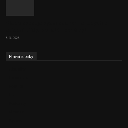
Vláda zvažuje vyšší zdanění chudých a
střední třídy. Bohaté nechá být
8. 3. 2023
Hlavní rubriky
Aktuality
Ekonomika
Politika
EU
Podcasty
Finance
Byznys