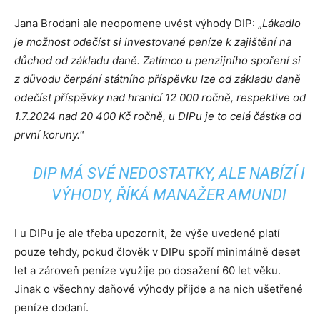
Jana Brodani ale neopomene uvést výhody DIP: „
Lákadlo
je možnost odečíst si investované peníze k zajištění na
důchod od základu daně. Zatímco u penzijního spoření si
z důvodu čerpání státního příspěvku lze od základu daně
odečíst příspěvky nad hranicí 12 000 ročně, respektive od
1.7.2024 nad 20 400 Kč ročně, u DIPu je to celá částka od
první koruny.
“
DIP MÁ SVÉ NEDOSTATKY, ALE NABÍZÍ I
VÝHODY, ŘÍKÁ MANAŽER AMUNDI
I u DIPu je ale třeba upozornit, že výše uvedené platí
pouze tehdy, pokud člověk v DIPu spoří minimálně deset
let a zároveň peníze využije po dosažení 60 let věku.
Jinak o všechny daňové výhody přijde a na nich ušetřené
peníze dodaní.