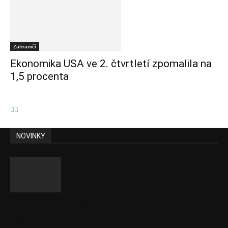
Zahraničí
Ekonomika USA ve 2. čtvrtletí zpomalila na
1,5 procenta
NOVINKY
Musk vyjevil další ze svých vizí. Je to
raketový růst tržeb...