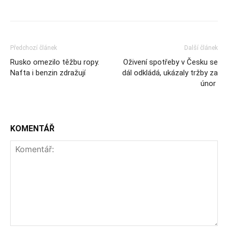
Předchozí článek
Další článek
Rusko omezilo těžbu ropy.
Oživení spotřeby v Česku se
Nafta i benzin zdražují
dál odkládá, ukázaly tržby za
únor
KOMENTÁŘ