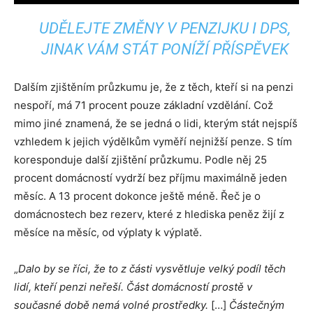
UDĚLEJTE ZMĚNY V PENZIJKU I DPS,
JINAK VÁM STÁT PONÍŽÍ PŘÍSPĚVEK
Dalším zjištěním průzkumu je, že z těch, kteří si na penzi
nespoří, má 71 procent pouze základní vzdělání. Což
mimo jiné znamená, že se jedná o lidi, kterým stát nejspíš
vzhledem k jejich výdělkům vyměří nejnižší penze. S tím
koresponduje další zjištění průzkumu. Podle něj 25
procent domácností vydrží bez příjmu maximálně jeden
měsíc. A 13 procent dokonce ještě méně. Řeč je o
domácnostech bez rezerv, které z hlediska peněz žijí z
měsíce na měsíc, od výplaty k výplatě.
„
Dalo by se říci, že to z části vysvětluje velký podíl těch
lidí, kteří penzi neřeší. Část domácností prostě v
současné době nemá volné prostředky.
[…]
Částečným