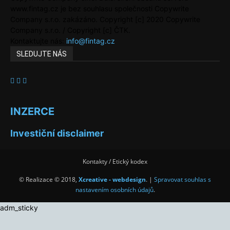
www.fintag.cz je bez souhlasu společnosti Copywrite
Company s.r.o. zakázáno. Copyright [c] 2020 Copywrite
Company s.r.o. / Copyright [c] ČTK.
Kontaktujte nás:
info@fintag.cz
SLEDUJTE NÁS
INZERCE
Investiční disclaimer
Kontakty / Etický kodex
© Realizace © 2018,
Xcreative - webdesign
. |
Spravovat souhlas s
nastavením osobních údajů
.
adm_sticky