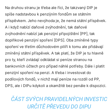
Na druhou stranu je třeba ale říci, že takzvaný DIP je
spíše nadstavbou k penzijním fondům se státním
příspěvkem. Jeho nevýhoda je, že nemá státní příspěvek.
A i když nabízí daňové zvýhodnění, tak daňové
zvýhodnění nabízí jak penzijní připojištění [PP], tak
doplňkové penzijní spoření [DPS]. Oba zmíněné typy
spoření ve třetím důchodovém pilíři k tomu ale přidávají
zmíněný státní příspěvek. A tak platí, že DIP je tu hlavně
pro ty, kteří zvládají odkládat si peníze stranou na
bankovních účtech pro případ náhlé potřeby. Dále i platit
penzijní spoření na penzi. A třeba i investovat do
podílových fondů, v nichž mají peníze na rozdíl od PP,
DPS, ale i DIPu kdykoli a okamžitě bez penále k dispozici.
ČÁST SVÝCH PRAVIDELNÝCH INVESTIC
URČITĚ PŘEVEDU DO DIPU