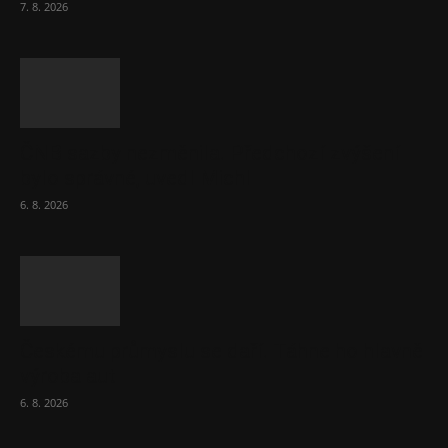
7. 8. 2026
ČNB sazby nezměnila. Předchozí zvýšení
bylo správné, uvedl Michl
6. 8. 2026
Českému průmyslu se daří. Táhne ho hlavně
výroba aut
6. 8. 2026