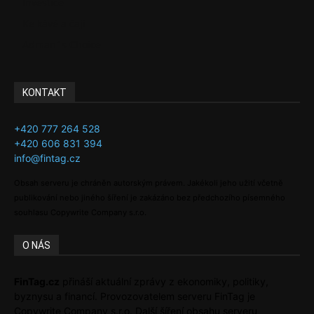
Investice
Ke kávě a čaji
Adman´s Choice
KONTAKT
+420 777 264 528
+420 606 831 394
info@fintag.cz
Obsah serveru je chráněn autorským právem. Jakékoli jeho užití včetně
publikování nebo jiného šíření je zakázáno bez předchozího písemného
souhlasu Copywrite Company s.r.o.
O NÁS
FinTag.cz
přináší aktuální zprávy z ekonomiky, politiky,
byznysu a financí. Provozovatelem serveru FinTag je
Copywrite Company s.r.o. Další šíření obsahu serveru