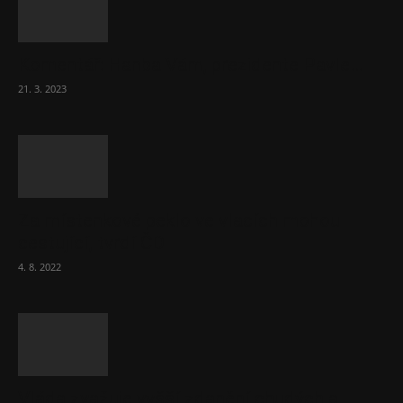
Komentář: Hanba Vám, prezidente Pavle…
21. 3. 2023
Za místenkové peklo ve vlacích mohou
cestující, tvrdí ČD
4. 8. 2022
Vláda zvažuje vyšší zdanění chudých a