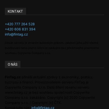
KONTAKT
+420 777 264 528
+420 606 831 394
info@fintag.cz
Obsah serveru je chráněn autorským právem. Jakékoli jeho užití včetně
publikování nebo jiného šíření je zakázáno bez předchozího písemného
souhlasu Copywrite Company s.r.o.
O NÁS
FinTag.cz
přináší aktuální zprávy z ekonomiky, politiky,
byznysu a financí. Provozovatelem serveru FinTag je
Copywrite Company s.r.o. Další šíření obsahu serveru
www.fintag.cz je bez souhlasu společnosti Copywrite
Company s.r.o. zakázáno. Copyright [c] 2020 Copywrite
Company s.r.o. / Copyright [c] ČTK.
Kontaktujte nás:
info@fintag.cz