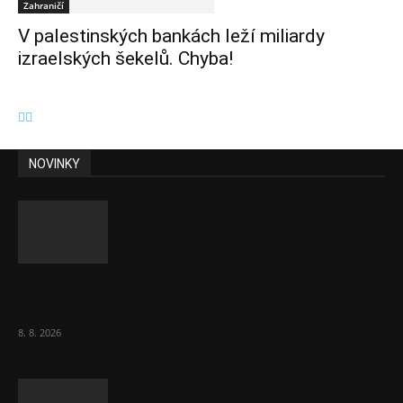
Zahraničí
V palestinských bankách leží miliardy
izraelských šekelů. Chyba!
NOVINKY
Chvála humoru: Za letošními vedry stojí
Židé. Řídí to Mojžíš!
8. 8. 2026