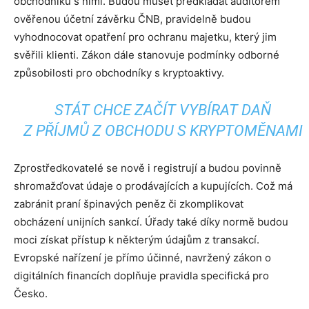
obchodníků s nimi. Budou muset předkládat auditorem
ověřenou účetní závěrku ČNB, pravidelně budou
vyhodnocovat opatření pro ochranu majetku, který jim
svěřili klienti. Zákon dále stanovuje podmínky odborné
způsobilosti pro obchodníky s kryptoaktivy.
STÁT CHCE ZAČÍT VYBÍRAT DAŇ
Z PŘÍJMŮ Z OBCHODU S KRYPTOMĚNAMI
Zprostředkovatelé se nově i registrují a budou povinně
shromažďovat údaje o prodávajících a kupujících. Což má
zabránit praní špinavých peněz či zkomplikovat
obcházení unijních sankcí. Úřady také díky normě budou
moci získat přístup k některým údajům z transakcí.
Evropské nařízení je přímo účinné, navržený zákon o
digitálních financích doplňuje pravidla specifická pro
Česko.