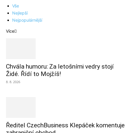
Vše
Nejlepší
Nejpopulárnější
Více
Chvála humoru: Za letošními vedry stojí
Židé. Řídí to Mojžíš!
8. 8. 2026
Ředitel CzechBusiness Klepáček komentuje
zahraniční obchod