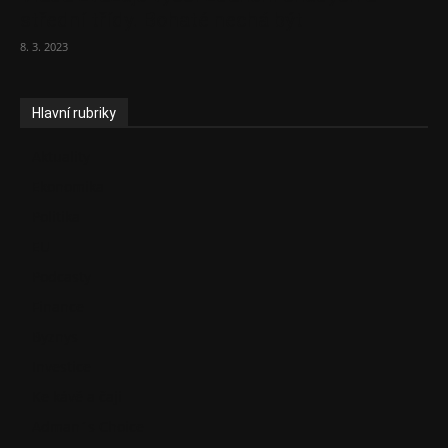
střední třídy. Bohaté nechá být
8. 3. 2023
Hlavní rubriky
Aktuality
Ekonomika
Politika
EU
Podcasty
Finance
Byznys
Investice
Ke kávě a čaji
Adman´s Choice