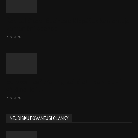
Ředitel CzechBusiness Klepáček komentuje
zahraniční obchod
7. 8. 2026
Eurokomisař pro migraci zjistil, co v EU ví
většina lidí už...
7. 8. 2026
NEJDISKUTOVANĚJŠÍ ČLÁNKY