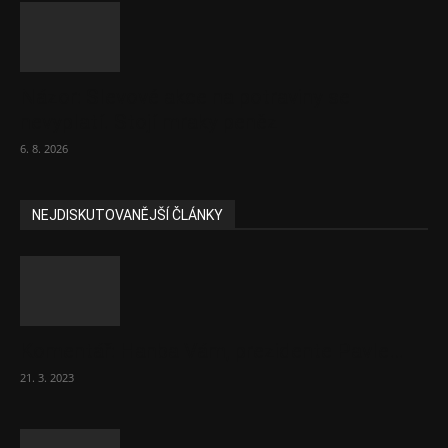
Názor: Slevové akce na potraviny se
nevyplatí. Stojí mraky peněz
6. 8. 2026
NEJDISKUTOVANĚJŠÍ ČLÁNKY
Komentář: Hanba Vám, prezidente Pavle…
21. 3. 2023