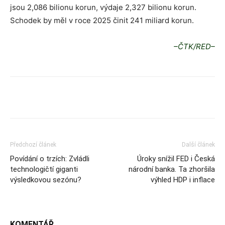
jsou 2,086 bilionu korun, výdaje 2,327 bilionu korun.
Schodek by měl v roce 2025 činit 241 miliard korun.
–ČTK/RED–
Předchozí článek
Další článek
Povídání o trzích: Zvládli
Úroky snížil FED i Česká
technologičtí giganti
národní banka. Ta zhoršila
výsledkovou sezónu?
výhled HDP i inflace
KOMENTÁŘ