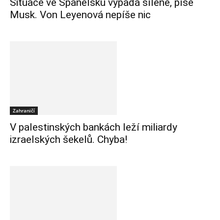
Situace ve Španělsku vypadá šíleně, píše
Musk. Von Leyenová nepíše nic
Zahraničí
V palestinských bankách leží miliardy
izraelských šekelů. Chyba!