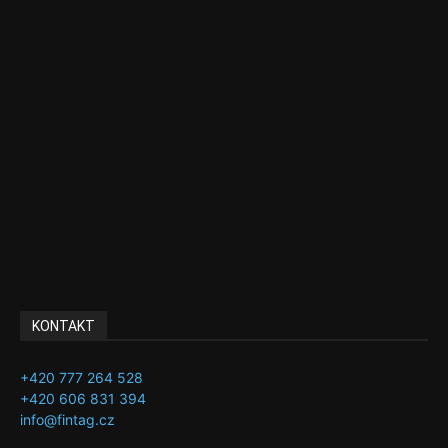
Ekonomika
Politika
EU
Podcasty
Finance
Byznys
Investice
Ke kávě a čaji
Adman´s Choice
KONTAKT
+420 777 264 528
+420 606 831 394
info@fintag.cz