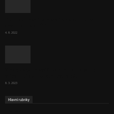
Za místenkové peklo ve vlacích mohou
cestující, tvrdí ČD
4. 8. 2022
Vláda zvažuje vyšší zdanění chudých a
střední třídy. Bohaté nechá být
8. 3. 2023
Hlavní rubriky
Aktuality