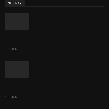
NOVINKY
ČNB sazby nezměnila. Předchozí zvýšení
bylo správné, uvedl Michl
6. 8. 2026
Českému průmyslu se daří. Táhne ho hlavně
výroba aut
6. 8. 2026