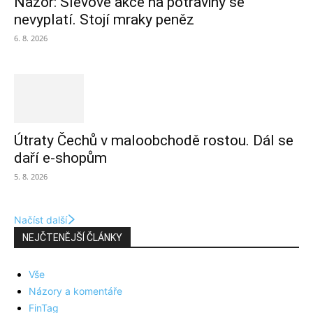
Názor: Slevové akce na potraviny se
nevyplatí. Stojí mraky peněz
6. 8. 2026
Útraty Čechů v maloobchodě rostou. Dál se
daří e-shopům
5. 8. 2026
Načíst další
NEJČTENĚJŠÍ ČLÁNKY
Vše
Názory a komentáře
FinTag