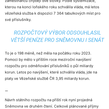
zaměstnanců chybějí dvě stovky. Podle systemizace,
kterou na konci loňského roku schválila vláda, má letos
vězeňská služba k dispozici 7 364 tabulkových míst pro
své příslušníky.
ROZPOČTOVÝ VÝBOR ODSOUHLASIL
VĚTŠÍ PENÍZE PRO SNĚMOVNU I SENÁT
To je o 198 méně, než měla na počátku roku 2023.
Pomoci by mělo v příštím roce meziroční navýšení
rozpočtu pro odměňování příslušníků o půl miliardy
korun. Letos po navýšení, které schválila vláda, jde na
platy ve Vězeňské službě ČR 3,95 miliardy korun.
—
Návrh státního rozpočtu na příští rok nyní projedná
Sněmovna ve druhém čtení. Celkové plánované příjmy