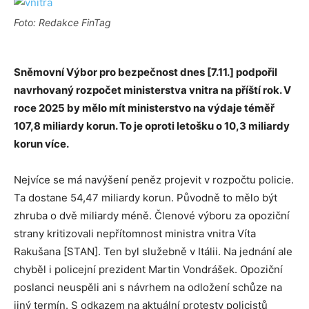
Foto: Redakce FinTag
Sněmovní Výbor pro bezpečnost dnes [7.11.] podpořil
navrhovaný rozpočet ministerstva vnitra na příští rok. V
roce 2025 by mělo mít ministerstvo na výdaje téměř
107,8 miliardy korun. To je oproti letošku o 10,3 miliardy
korun více.
Nejvíce se má navýšení peněz projevit v rozpočtu policie.
Ta dostane 54,47 miliardy korun. Původně to mělo být
zhruba o dvě miliardy méně. Členové výboru za opoziční
strany kritizovali nepřítomnost ministra vnitra Víta
Rakušana [STAN]. Ten byl služebně v Itálii. Na jednání ale
chyběl i policejní prezident Martin Vondrášek. Opoziční
poslanci neuspěli ani s návrhem na odložení schůze na
jiný termín. S odkazem na aktuální protesty policistů