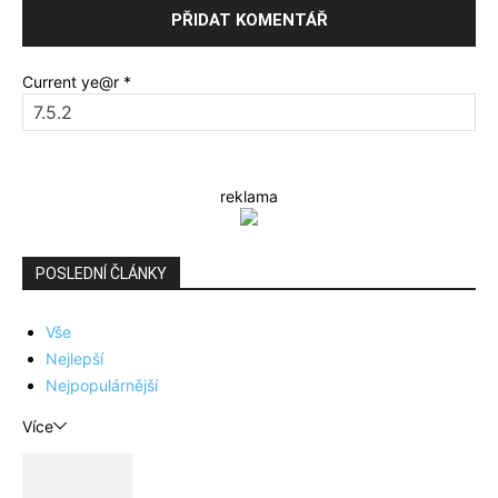
Current ye@r
*
reklama
POSLEDNÍ ČLÁNKY
Vše
Nejlepší
Nejpopulárnější
Více