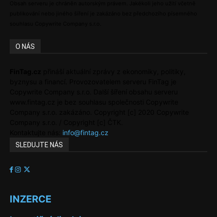
Obsah serveru je chráněn autorským právem. Jakékoli jeho užití včetně
publikování nebo jiného šíření je zakázáno bez předchozího písemného
souhlasu Copywrite Company s.r.o.
O NÁS
FinTag.cz
přináší aktuální zprávy z ekonomiky, politiky,
byznysu a financí. Provozovatelem serveru FinTag je
Copywrite Company s.r.o. Další šíření obsahu serveru
www.fintag.cz je bez souhlasu společnosti Copywrite
Company s.r.o. zakázáno. Copyright [c] 2020 Copywrite
Company s.r.o. / Copyright [c] ČTK.
Kontaktujte nás:
info@fintag.cz
SLEDUJTE NÁS
INZERCE