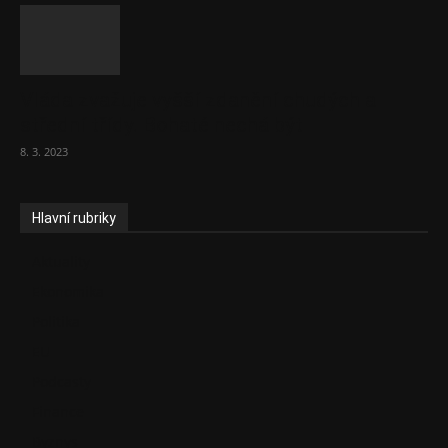
Vláda zvažuje vyšší zdanění chudých a
střední třídy. Bohaté nechá být
8. 3. 2023
Hlavní rubriky
Aktuality
Ekonomika
Politika
EU
Podcasty
Finance
Byznys