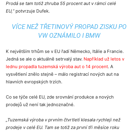
Prodá se tam totiž zhruba 55 procent aut v rámci celé
EU,“
potvrzuje Dufek.
VÍCE NEŽ TŘETINOVÝ PROPAD ZISKU PO
VW OZNÁMILO I BMW
K největším trhům se v EU řadí Německo, Itálie a Francie.
Jedná se ale o aktuálně setrvalý stav.
Například už letos v
lednu propadla tuzemská výroba aut o 14 procent
. A
vysvětlení znělo stejně – málo registrací nových aut na
hlavních evropských trzích.
Co se týče celé EU, zde srovnání produkce a nových
prodejů už není tak jednoznačné.
„Tuzemská výroba v prvním čtvrtletí klesala rychleji než
prodeje v celé EU. Tam se totiž za první tři měsíce roku