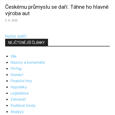
Českému průmyslu se daří. Táhne ho hlavně
výroba aut
6. 8. 2026
Načíst další
NEJČTENĚJŠÍ ČLÁNKY
Vše
Názory a komentáře
FinTag
Domácí
Finanční trhy
Hypotéky
Legislativa
Zahraničí
Podílové fondy
Analýzy