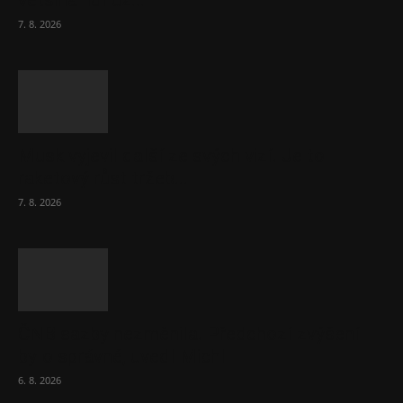
většina lidí už...
7. 8. 2026
Musk vyjevil další ze svých vizí. Je to
raketový růst tržeb...
7. 8. 2026
ČNB sazby nezměnila. Předchozí zvýšení
bylo správné, uvedl Michl
6. 8. 2026