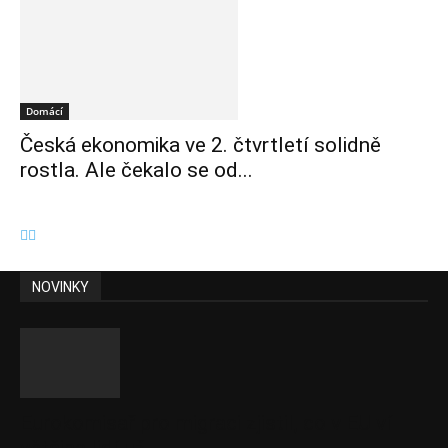
Domácí
Česká ekonomika ve 2. čtvrtletí solidně
rostla. Ale čekalo se od...
NOVINKY
Eurokomisař pro migraci zjistil, co v EU ví