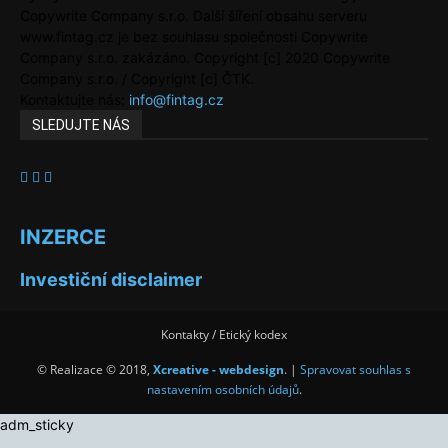
Copywrite Company s.r.o. Další šíření obsahu serveru
www.fintag.cz je bez souhlasu společnosti Copywrite
Company s.r.o. zakázáno. Copyright [c] 2020 Copywrite
Company s.r.o. / Copyright [c] ČTK.
Kontaktujte nás:
info@fintag.cz
SLEDUJTE NÁS
INZERCE
Investiční disclaimer
Kontakty / Etický kodex
© Realizace © 2018,
Xcreative - webdesign
. |
Spravovat souhlas s
nastavením osobních údajů
.
adm_sticky