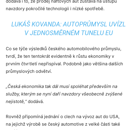
dodává i to, že prodej naftových aut zůstává na ústupu
navzdory pokročilé technologii i nízké spotřebě.
LUKÁŠ KOVANDA: AUTOPRŮMYSL UVÍZL
V JEDNOSMĚRNÉM TUNELU EU
Co se týče výsledků českého automobilového průmyslu,
tvrdí, že ten tentokrát evidentně k růstu ekonomiky v
prvním čtvrtletí nepřispíval. Podobně jako většina dalších
průmyslových odvětví.
„Česká ekonomika tak dál musí spoléhat především na
služby, kterým se nyní daří navzdory všeobecně zvýšené
nejistotě,“
dodává.
Rovněž připomíná jednání o clech na vývoz aut do USA,
na jejichž výrobě se český automotive z velké části také