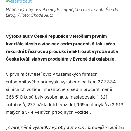
Náběh výroby nového nejdostupnějšího elektroauta Škoda
Elroq. / Foto: Škoda Auto
Výroba aut v České republice v letošním prvním
kvartále klesla o více než sedm procent. A tak i přes
rekordní březnovou produkci elektroaut výroba aut v
Česku kvůli slabým prodejům v Evropě dál oslabuje.
V prvním čtvrtletí bylo v tuzemských firmách
automobilového průmyslu vyrobeno celkem 372 334
silničních vozidel, meziročně o sedm procent méně.
366 510 kusů byly osobní auta, následovalo 1 321
autobusů, 277 nákladních vozidel, 169 motocyklů a 3 513
malých a 544 velkých přípojných vozidel.
„Zveřejněné výsledky výroby aut v ČR i prodejů v celé EU