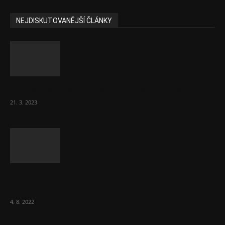
NEJDISKUTOVANĚJŠÍ ČLÁNKY
Komentář: Hanba Vám, prezidente Pavle…
21. 3. 2023
Za místenkové peklo ve vlacích mohou
cestující, tvrdí ČD
4. 8. 2022