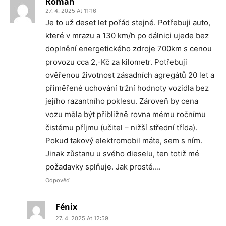
Roman
27. 4. 2025 At 11:16
Je to už deset let pořád stejné. Potřebuji auto,
které v mrazu a 130 km/h po dálnici ujede bez
doplnění energetického zdroje 700km s cenou
provozu cca 2,-Kč za kilometr. Potřebuji
ověřenou životnost zásadních agregátů 20 let a
přiměřené uchování tržní hodnoty vozidla bez
jejího razantního poklesu. Zároveň by cena
vozu měla být přibližně rovna mému ročnímu
čistému příjmu (učitel – nižší střední třída).
Pokud takový elektromobil máte, sem s ním.
Jinak zůstanu u svého dieselu, ten totiž mé
požadavky splňuje. Jak prosté….
Odpověď
Fénix
27. 4. 2025 At 12:59