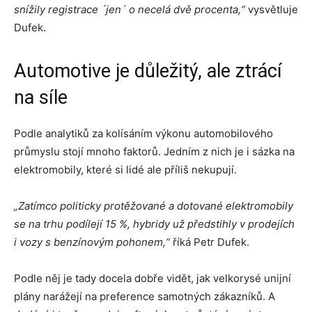
snížily registrace ´jen´ o necelá dvě procenta,“
vysvětluje
Dufek.
Automotive je důležitý, ale ztrácí
na síle
Podle analytiků za kolísáním výkonu automobilového
průmyslu stojí mnoho faktorů. Jedním z nich je i sázka na
elektromobily, které si lidé ale příliš nekupují.
„Zatímco politicky protěžované a dotované elektromobily
se na trhu podílejí 15 %, hybridy už předstihly v prodejích
i vozy s benzínovým pohonem,“
říká Petr Dufek.
Podle něj je tady docela dobře vidět, jak velkorysé unijní
plány narážejí na preference samotných zákazníků. A