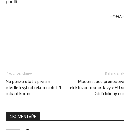
podílí.
–DNA–
Předchozí článek
Další článek
Na penze stát v prvním
Modernizace přenosové
čtvrtletí vybral rekordních 170
elektrizační soustavy v EU si
miliard korun
žádá biliony eur
4 KOMENTÁŘE