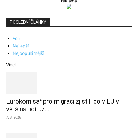
reklama
POSLEDNÍ ČLÁNKY
Vše
Nejlepší
Nejpopulárnější
Více
Eurokomisař pro migraci zjistil, co v EU ví
většina lidí už...
7. 8. 2026