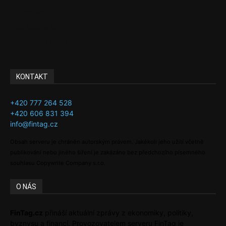
Investice
Ke kávě a čaji
Adman´s Choice
KONTAKT
+420 777 264 528
+420 606 831 394
info@fintag.cz
Obsah serveru je chráněn autorským právem. Jakékoli jeho užití včetně
publikování nebo jiného šíření je zakázáno bez předchozího písemného
souhlasu Copywrite Company s.r.o.
O NÁS
FinTag.cz
přináší aktuální zprávy z ekonomiky, politiky,
byznysu a financí. Provozovatelem serveru FinTag je