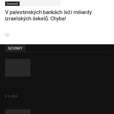
Zahraničí
V palestinských bankách leží miliardy
izraelských šekelů. Chyba!
NOVINKY
Chvála humoru: Za letošními vedry stojí
Židé. Řídí to Mojžíš!
8. 8. 2026