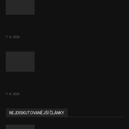
Ředitel CzechBusiness Klepáček komentuje
zahraniční obchod
7. 8. 2026
Eurokomisař pro migraci zjistil, co v EU ví
většina lidí už...
7. 8. 2026
NEJDISKUTOVANĚJŠÍ ČLÁNKY