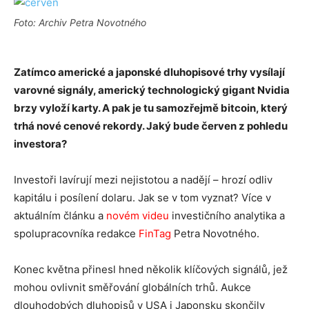
Foto: Archiv Petra Novotného
Zatímco americké a japonské dluhopisové trhy vysílají
varovné signály, americký technologický gigant Nvidia
brzy vyloží karty. A pak je tu samozřejmě bitcoin, který
trhá nové cenové rekordy. Jaký bude červen z pohledu
investora?
Investoři lavírují mezi nejistotou a nadějí – hrozí odliv
kapitálu i posílení dolaru. Jak se v tom vyznat? Více v
aktuálním článku a
novém videu
investičního analytika a
spolupracovníka redakce
FinTag
Petra Novotného.
Konec května přinesl hned několik klíčových signálů, jež
mohou ovlivnit směřování globálních trhů. Aukce
dlouhodobých dluhopisů v USA i Japonsku skončily