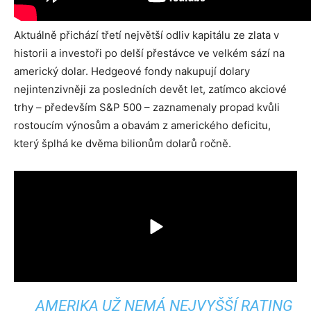
Aktuálně přichází třetí největší odliv kapitálu ze zlata v
historii a investoři po delší přestávce ve velkém sází na
americký dolar. Hedgeové fondy nakupují dolary
nejintenzivněji za posledních devět let, zatímco akciové
trhy – především S&P 500 – zaznamenaly propad kvůli
rostoucím výnosům a obavám z amerického deficitu,
který šplhá ke dvěma bilionům dolarů ročně.
AMERIKA UŽ NEMÁ NEJVYŠŠÍ RATING