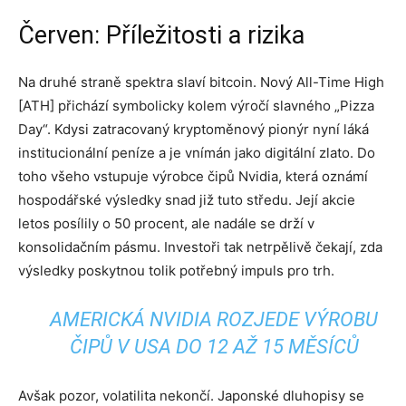
Červen: Příležitosti a rizika
Na druhé straně spektra slaví bitcoin. Nový All-Time High
[ATH] přichází symbolicky kolem výročí slavného „Pizza
Day“. Kdysi zatracovaný kryptoměnový pionýr nyní láká
institucionální peníze a je vnímán jako digitální zlato. Do
toho všeho vstupuje výrobce čipů Nvidia, která oznámí
hospodářské výsledky snad již tuto středu. Její akcie
letos posílily o 50 procent, ale nadále se drží v
konsolidačním pásmu. Investoři tak netrpělivě čekají, zda
výsledky poskytnou tolik potřebný impuls pro trh.
AMERICKÁ NVIDIA ROZJEDE VÝROBU
ČIPŮ V USA DO 12 AŽ 15 MĚSÍCŮ
Avšak pozor, volatilita nekončí.
Japonské dluhopisy se