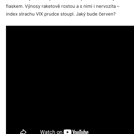
fiaskem. Výnosy raketově rostou a s nimi i nervozita –
index strachu VIX prudce stoupl. Jaký bude červen?