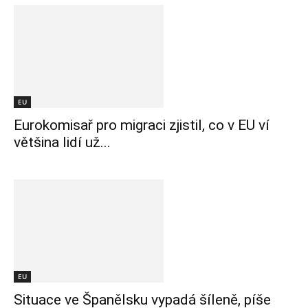
EU
Eurokomisař pro migraci zjistil, co v EU ví
většina lidí už...
EU
Situace ve Španělsku vypadá šíleně, píše