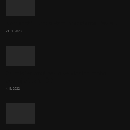
Komentář: Hanba Vám, prezidente Pavle…
21. 3. 2023
Za místenkové peklo ve vlacích mohou
cestující, tvrdí ČD
4. 8. 2022