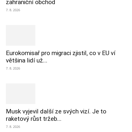
zahraniční obchod
7. 8. 2026
Eurokomisař pro migraci zjistil, co v EU ví
většina lidí už...
7. 8. 2026
Musk vyjevil další ze svých vizí. Je to
raketový růst tržeb...
7. 8. 2026