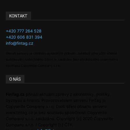
KONTAKT
+420 777 264 528
+420 606 831 394
info@fintag.cz
Obsah serveru je chráněn autorským právem. Jakékoli jeho užití včetně
publikování nebo jiného šíření je zakázáno bez předchozího písemného
souhlasu Copywrite Company s.r.o.
O NÁS
FinTag.cz
přináší aktuální zprávy z ekonomiky, politiky,
byznysu a financí. Provozovatelem serveru FinTag je
Copywrite Company s.r.o. Další šíření obsahu serveru
www.fintag.cz je bez souhlasu společnosti Copywrite
Company s.r.o. zakázáno. Copyright [c] 2020 Copywrite
Company s.r.o. / Copyright [c] ČTK.