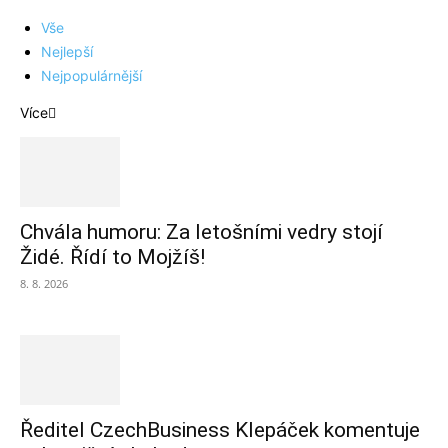
Vše
Nejlepší
Nejpopulárnější
Více
Chvála humoru: Za letošními vedry stojí
Židé. Řídí to Mojžíš!
8. 8. 2026
Ředitel CzechBusiness Klepáček komentuje