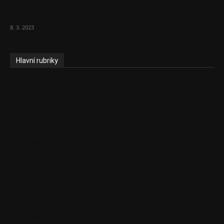
Vláda zvažuje vyšší zdanění chudých a
střední třídy. Bohaté nechá být
8. 3. 2023
Hlavní rubriky
Aktuality
Ekonomika
Politika
EU
Podcasty
Finance
Byznys
Investice
Ke kávě a čaji
Adman´s Choice