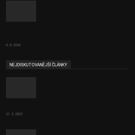
ČNB sazby nezměnila. Předchozí zvýšení
bylo správné, uvedl Michl
6. 8. 2026
NEJDISKUTOVANĚJŠÍ ČLÁNKY
Komentář: Hanba Vám, prezidente Pavle…
21. 3. 2023