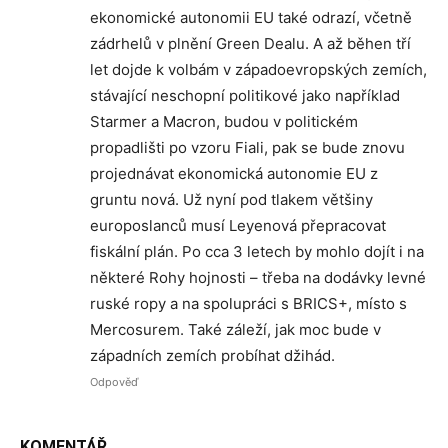
ekonomické autonomii EU také odrazí, včetně
zádrhelů v plnění Green Dealu. A až běhen tří
let dojde k volbám v západoevropských zemích,
stávající neschopní politikové jako například
Starmer a Macron, budou v politickém
propadlišti po vzoru Fiali, pak se bude znovu
projednávat ekonomická autonomie EU z
gruntu nová. Už nyní pod tlakem většiny
europoslanců musí Leyenová přepracovat
fiskální plán. Po cca 3 letech by mohlo dojít i na
některé Rohy hojnosti – třeba na dodávky levné
ruské ropy a na spolupráci s BRICS+, místo s
Mercosurem. Také záleží, jak moc bude v
západních zemích probíhat džihád.
Odpověď
KOMENTÁŘ