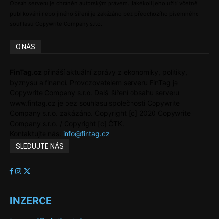
Obsah serveru je chráněn autorským právem. Jakékoli jeho užití včetně
publikování nebo jiného šíření je zakázáno bez předchozího písemného
souhlasu Copywrite Company s.r.o.
O NÁS
FinTag.cz
přináší aktuální zprávy z ekonomiky, politiky,
byznysu a financí. Provozovatelem serveru FinTag je
Copywrite Company s.r.o. Další šíření obsahu serveru
www.fintag.cz je bez souhlasu společnosti Copywrite
Company s.r.o. zakázáno. Copyright [c] 2020 Copywrite
Company s.r.o. / Copyright [c] ČTK.
Kontaktujte nás:
info@fintag.cz
SLEDUJTE NÁS
INZERCE