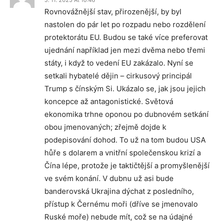
5. 11. 2025 At 10:46
Rovnovážnější stav, přirozenější, by byl
nastolen do pár let po rozpadu nebo rozdělení
protektorátu EU. Budou se také více preferovat
ujednání například jen mezi dvěma nebo třemi
státy, i když to vedení EU zakázalo. Nyní se
setkali hybatelé dějin – cirkusový principál
Trump s čínským Si. Ukázalo se, jak jsou jejich
koncepce až antagonistické. Světová
ekonomika trhne oponou po dubnovém setkání
obou jmenovaných; zřejmě dojde k
podepisování dohod. To už na tom budou USA
hůře s dolarem a vnitřní společenskou krizí a
Čína lépe, protože je taktičtější a promyšlenější
ve svém konání. V dubnu už asi bude
banderovská Ukrajina dýchat z posledního,
přístup k Černému moři (dříve se jmenovalo
Ruské moře) nebude mít, což se na údajné