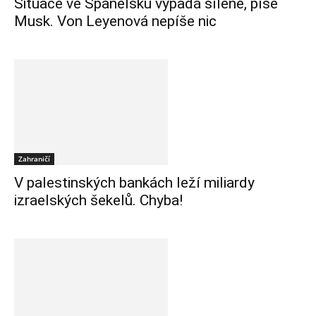
Situace ve Španělsku vypadá šíleně, píše
Musk. Von Leyenová nepíše nic
Zahraničí
V palestinských bankách leží miliardy
izraelských šekelů. Chyba!