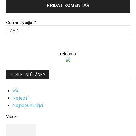
Current ye@r
*
reklama
POSLEDNÍ ČLÁNKY
Vše
Nejlepší
Nejpopulárnější
Více