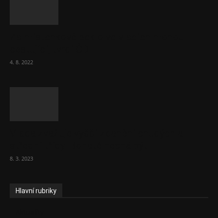
Za místenkové peklo ve vlacích mohou
cestující, tvrdí ČD
4. 8. 2022
Vláda zvažuje vyšší zdanění chudých a
střední třídy. Bohaté nechá být
8. 3. 2023
Hlavní rubriky
Aktuality