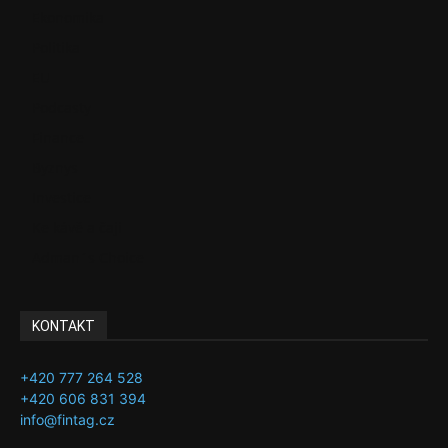
Ekonomika
Politika
EU
Podcasty
Finance
Byznys
Investice
Ke kávě a čaji
Adman´s Choice
KONTAKT
+420 777 264 528
+420 606 831 394
info@fintag.cz