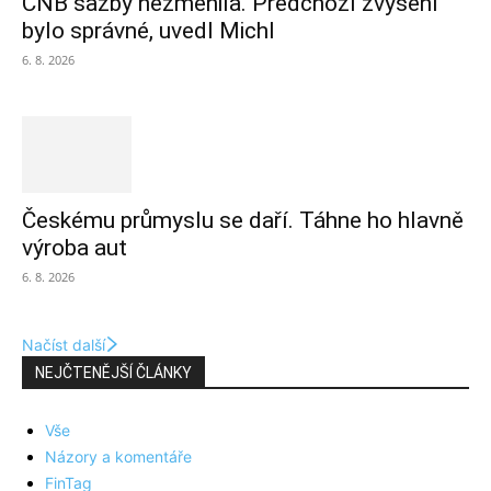
ČNB sazby nezměnila. Předchozí zvýšení
bylo správné, uvedl Michl
6. 8. 2026
Českému průmyslu se daří. Táhne ho hlavně
výroba aut
6. 8. 2026
Načíst další
NEJČTENĚJŠÍ ČLÁNKY
Vše
Názory a komentáře
FinTag