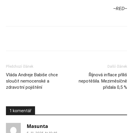
–RED–
Předchozí článek
Další článek
Vláda Andreje Babiše chce
Říjnová inflace příliš
sloučit nemocenské a
nepotěšila. Meziměsíčně
zdravotní pojištění
přidala 0,5 %
1 komentář
Masunta