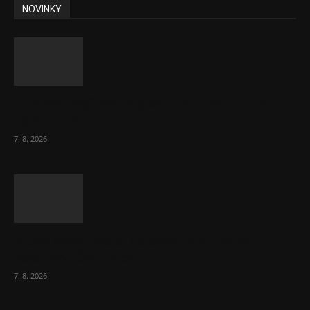
NOVINKY
Eurokomisař pro migraci zjistil, co v EU ví
většina lidí už...
7. 8. 2026
Musk vyjevil další ze svých vizí. Je to
raketový růst tržeb...
7. 8. 2026