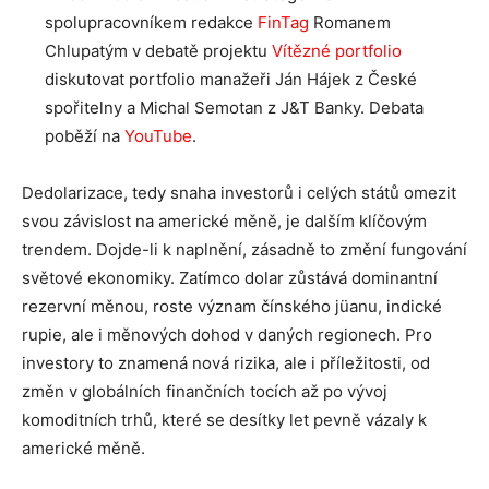
spolupracovníkem redakce
FinTag
Romanem
Chlupatým v debatě projektu
Vítězné portfolio
diskutovat portfolio manažeři Ján Hájek z České
spořitelny a Michal Semotan z J&T Banky. Debata
poběží na
YouTube
.
Dedolarizace, tedy snaha investorů i celých států omezit
svou závislost na americké měně, je dalším klíčovým
trendem. Dojde-li k naplnění, zásadně to změní fungování
světové ekonomiky. Zatímco dolar zůstává dominantní
rezervní měnou, roste význam čínského jüanu, indické
rupie, ale i měnových dohod v daných regionech. Pro
investory to znamená nová rizika, ale i příležitosti, od
změn v globálních finančních tocích až po vývoj
komoditních trhů, které se desítky let pevně vázaly k
americké měně.