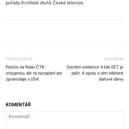
pořadu Krotitelé dluhů České televize.
Předchozí článek
Další článek
Peníze na Radu ČTK
Systém evidence tržeb EET je
stoupnou, ale ta nezaplatí ani
zpět. A spolu s ním některé
zpravodaje v USA
daňové úlevy
KOMENTÁŘ