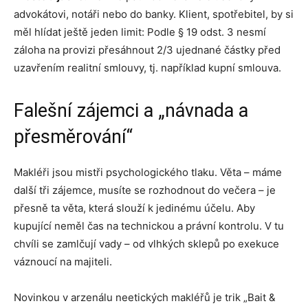
advokátovi, notáři nebo do banky. Klient, spotřebitel, by si
měl hlídat ještě jeden limit: Podle § 19 odst. 3 nesmí
záloha na provizi přesáhnout 2/3 ujednané částky před
uzavřením realitní smlouvy, tj. například kupní smlouva.
Falešní zájemci a „návnada a
přesměrování“
Makléři jsou mistři psychologického tlaku. Věta – máme
další tři zájemce, musíte se rozhodnout do večera – je
přesně ta věta, která slouží k jedinému účelu. Aby
kupující neměl čas na technickou a právní kontrolu. V tu
chvíli se zamlčují vady – od vlhkých sklepů po exekuce
váznoucí na majiteli.
Novinkou v arzenálu neetických makléřů je trik „Bait &