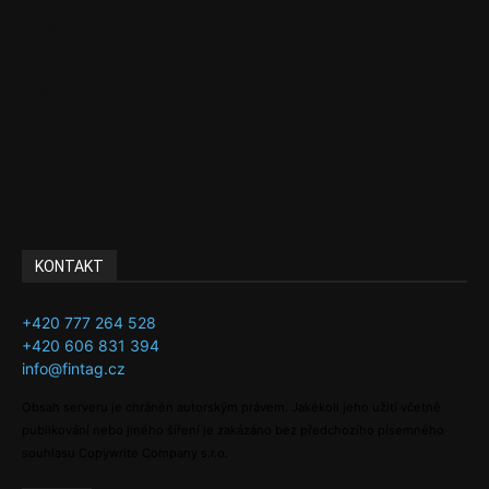
Podcasty
Finance
Byznys
Investice
Ke kávě a čaji
Adman´s Choice
KONTAKT
+420 777 264 528
+420 606 831 394
info@fintag.cz
Obsah serveru je chráněn autorským právem. Jakékoli jeho užití včetně
publikování nebo jiného šíření je zakázáno bez předchozího písemného
souhlasu Copywrite Company s.r.o.