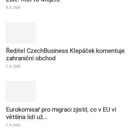
8. 8. 2026
Ředitel CzechBusiness Klepáček komentuje
zahraniční obchod
7. 8. 2026
Eurokomisař pro migraci zjistil, co v EU ví
většina lidí už...
7. 8. 2026