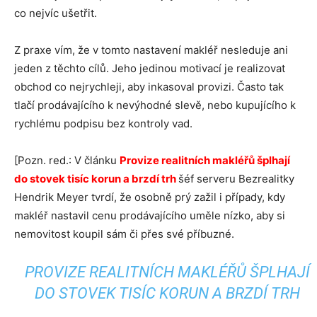
co nejvíc ušetřit.
Z praxe vím, že v tomto nastavení makléř nesleduje ani
jeden z těchto cílů. Jeho jedinou motivací je realizovat
obchod co nejrychleji, aby inkasoval provizi. Často tak
tlačí prodávajícího k nevýhodné slevě, nebo kupujícího k
rychlému podpisu bez kontroly vad.
[Pozn. red.: V článku
Provize realitních makléřů šplhají
do stovek tisíc korun a brzdí trh
šéf serveru Bezrealitky
Hendrik Meyer tvrdí, že osobně prý zažil i případy, kdy
makléř nastavil cenu prodávajícího uměle nízko, aby si
nemovitost koupil sám či přes své příbuzné.
PROVIZE REALITNÍCH MAKLÉŘŮ ŠPLHAJÍ
DO STOVEK TISÍC KORUN A BRZDÍ TRH