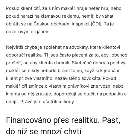
Pokud klient cítí, že s ním makléř hraje nefér hru, nebo
pokud narazí na klamavou reklamu, neměl by váhat
obrátit se na Českou obchodní inspekci [ČOI]. Ta je
dozorovým orgánem.
Největší chyba je spoléhat na advokáty, které klientovi
doporučí realitka. Ti jsou často placeni za to, aby „obchod
prošel“, ne aby klienta chránili. Skutečně dobrý a poctivý
makléř se nikdy nebude bránit tomu, když si k jednání
klient přizve vlastního, nezávislého advokáta. Pokud
makléř při zmínce o vlastním právníkovi znervózní nebo
klienta od něj zrazuje, doporučuji se otočit na podpatku a
odejít. Právě jste ušetřili miliony.
Financováno přes realitku. Past,
do níž se mnozí chytí