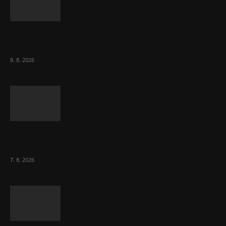
Chvála humoru: Za letošními vedry stojí
Židé. Řídí to Mojžíš!
8. 8. 2026
Ředitel CzechBusiness Klepáček komentuje
zahraniční obchod
7. 8. 2026