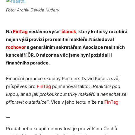
Foto: Archiv Davida Kučery
Na
FinTag
nedávno vyšel
článek
, který kriticky rozebírá
nejen výši provizí pro realitní makléře. Následoval
rozhovor
s generálním sekretářem Asociace realitních
kanceláří ČR. O názor na věc jsme nyní požádali i
finančního poradce.
Finanční poradce skupiny Partners David Kučera svůj
příspěvek pro
FinTag
pojmenoval takto:
„Realiťáci pod
lupou, aneb jak prokouknout triky makléřů a nenechat se
připravit o statisíce“
. Více v jeho textu níže na
FinTag
.
—
Prodat nebo koupit nemovitost je pro většinu Čechů