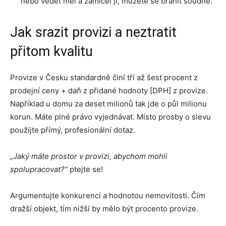
nebo vědět měl a zamlčel ji, můžete se bránit soudně.
Jak srazit provizi a neztratit
přitom kvalitu
Provize v Česku standardně činí tří až šest procent z
prodejní ceny + daň z přidané hodnoty [DPH] z provize.
Například u domu za deset milionů tak jde o půl milionu
korun. Máte plné právo vyjednávat. Místo prosby o slevu
použijte přímý, profesionální dotaz.
„Jaký máte prostor v provizi, abychom mohli
spolupracovat?“
ptejte se!
Argumentujte konkurencí a hodnotou nemovitosti. Čím
dražší objekt, tím nižší by mělo být procento provize.