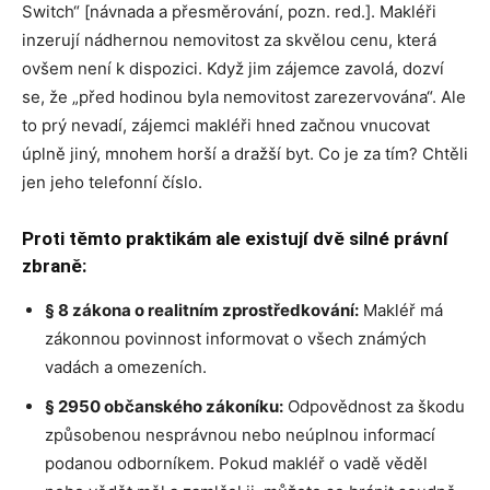
Switch“ [návnada a přesměrování, pozn. red.]. Makléři
inzerují nádhernou nemovitost za skvělou cenu, která
ovšem není k dispozici. Když jim zájemce zavolá, dozví
se, že „před hodinou byla nemovitost zarezervována“. Ale
to prý nevadí, zájemci makléři hned začnou vnucovat
úplně jiný, mnohem horší a dražší byt. Co je za tím? Chtěli
jen jeho telefonní číslo.
Proti těmto praktikám ale existují dvě silné právní
zbraně:
§ 8 zákona o realitním zprostředkování:
Makléř má
zákonnou povinnost informovat o všech známých
vadách a omezeních.
§ 2950 občanského zákoníku:
Odpovědnost za škodu
způsobenou nesprávnou nebo neúplnou informací
podanou odborníkem. Pokud makléř o vadě věděl