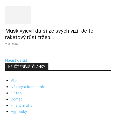
Musk vyjevil další ze svých vizí. Je to
raketový růst tržeb...
7. 8. 2026
Načíst další
NEJČTENĚJŠÍ ČLÁNKY
Vše
Názory a komentáře
FinTag
Domácí
Finanční trhy
Hypotéky