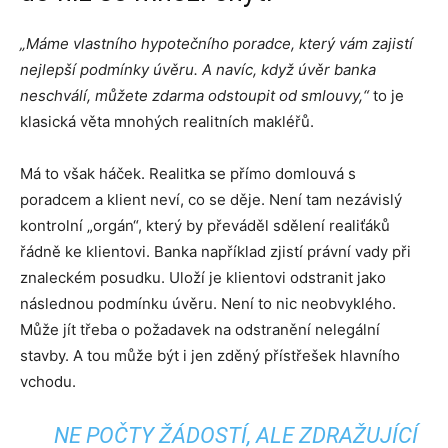
„Máme vlastního hypotečního poradce, který vám zajistí
nejlepší podmínky úvěru. A navíc, když úvěr banka
neschválí, můžete zdarma odstoupit od smlouvy,“
to je
klasická věta mnohých realitních makléřů.
Má to však háček. Realitka se přímo domlouvá s
poradcem a klient neví, co se děje. Není tam nezávislý
kontrolní „orgán“, který by převáděl sdělení realiťáků
řádně ke klientovi. Banka například zjistí právní vady při
znaleckém posudku. Uloží je klientovi odstranit jako
následnou podmínku úvěru. Není to nic neobvyklého.
Může jít třeba o požadavek na odstranění nelegální
stavby. A tou může být i jen zděný přístřešek hlavního
vchodu.
NE POČTY ŽÁDOSTÍ, ALE ZDRAŽUJÍCÍ