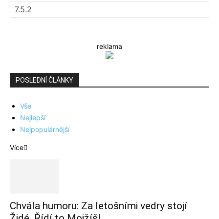
reklama
POSLEDNÍ ČLÁNKY
Vše
Nejlepší
Nejpopulárnější
Více
Chvála humoru: Za letošními vedry stojí
Židé. Řídí to Mojžíš!