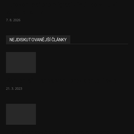
Eurokomisař pro migraci zjistil, co v EU ví
většina lidí už...
7. 8. 2026
NEJDISKUTOVANĚJŠÍ ČLÁNKY
Komentář: Hanba Vám, prezidente Pavle…
21. 3. 2023
Za místenkové peklo ve vlacích mohou