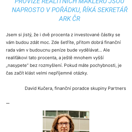
PROVIZE REALITNÍCH MAKLÉŘŮ JSOU
NAPROSTO V POŘÁDKU, ŘÍKÁ SEKRETÁŘ
ARK ČR
Jsem si jistý, že i dvě procenta z investované částky se
vám budou zdát moc. Zde šetříte, přitom dobrá finanční
rada vám v budoucnu peníze bude vydělávat… Ale
realiťákovi tato procenta, a ještě mnohem vyšší
„nasypete“ bez rozmyšlení. Pokud máte pochybnosti, je
čas začít klást velmi nepříjemné otázky.
David Kučera, finanční poradce skupiny Partners
—