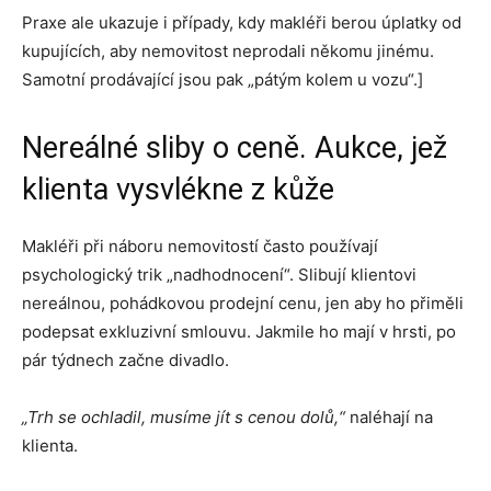
Praxe ale ukazuje i případy, kdy makléři berou úplatky od
kupujících, aby nemovitost neprodali někomu jinému.
Samotní prodávající jsou pak „pátým kolem u vozu“.]
Nereálné sliby o ceně. Aukce, jež
klienta vysvlékne z kůže
Makléři při náboru nemovitostí často používají
psychologický trik „nadhodnocení“. Slibují klientovi
nereálnou, pohádkovou prodejní cenu, jen aby ho přiměli
podepsat exkluzivní smlouvu. Jakmile ho mají v hrsti, po
pár týdnech začne divadlo.
„Trh se ochladil, musíme jít s cenou dolů,“
naléhají na
klienta.