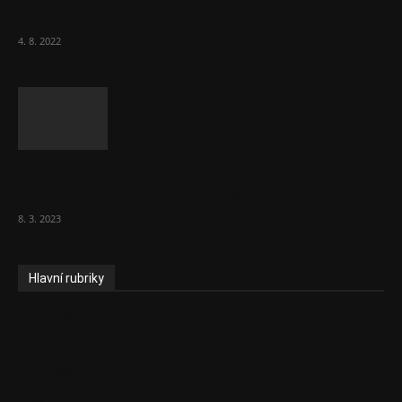
cestující, tvrdí ČD
4. 8. 2022
Vláda zvažuje vyšší zdanění chudých a
střední třídy. Bohaté nechá být
8. 3. 2023
Hlavní rubriky
Aktuality
Ekonomika
Politika
EU