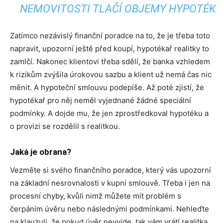
NEMOVITOSTI TLAČÍ OBJEMY HYPOTÉK
Zatímco nezávislý finanční poradce na to, že je třeba toto
napravit, upozorní ještě před koupí, hypotékař realitky to
zamlčí. Nakonec klientovi třeba sdělí, že banka vzhledem
k rizikům zvýšila úrokovou sazbu a klient už nemá čas nic
měnit. A hypoteční smlouvu podepíše. Až poté zjistí, že
hypotékař pro něj neměl vyjednané žádné speciální
podmínky. A dojde mu, že jen zprostředkoval hypotéku a
o provizi se rozdělil s realitkou.
Jaká je obrana?
Vezměte si svého finančního poradce, který vás upozorní
na základní nesrovnalosti v kupní smlouvě. Třeba i jen na
procesní chyby, kvůli nimž můžete mít problém s
čerpáním úvěru nebo následnými podmínkami. Nehleďte
na klauzuli, že pokud úvěr nevyjde, tak vám vrátí realitka