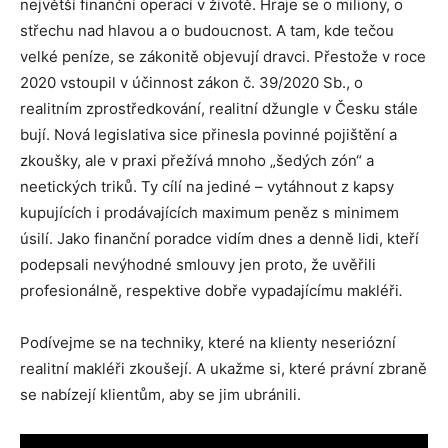
největší finanční operací v životě. Hraje se o miliony, o
střechu nad hlavou a o budoucnost. A tam, kde tečou
velké peníze, se zákonitě objevují dravci. Přestože v roce
2020 vstoupil v účinnost zákon č. 39/2020 Sb., o
realitním zprostředkování, realitní džungle v Česku stále
bují. Nová legislativa sice přinesla povinné pojištění a
zkoušky, ale v praxi přežívá mnoho „šedých zón“ a
neetických triků. Ty cílí na jediné – vytáhnout z kapsy
kupujících i prodávajících maximum peněz s minimem
úsilí. Jako finanční poradce vidím dnes a denně lidi, kteří
podepsali nevýhodné smlouvy jen proto, že uvěřili
profesionálně, respektive dobře vypadajícímu makléři
.
Podívejme se na techniky, které na klienty neseriózní
realitní makléři zkoušejí. A ukažme si, které právní zbraně
se nabízejí klientům, aby se jim ubránili.