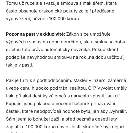
Tomu už ruce ale svazuje smlouva s makléřem, která
často obsahuje drakonické pokuty za její předčasné
vypovězení, běžně i 100 000 korun.
Pozor na past v exkluzivitě:
Zákon sice umožňuje
výpověď u smluv na dobu neurčitou, ale u smluv na dobu
určitou toto právo automaticky nevzniká. Pokud klient
podepíše nevýhodnou smlouvu na rok „na dobu určitou“,
tak je v pasti.
Pak je tu trik s podhodnocením. Makléř v inzerci záměrně
uvede cenu hluboko pod tržní realitou. Cíl? Vyvolat umělý
tlak, přilákat desítky zájemců a narychlo spustit „aukci“.
Kupující jsou pak pod emocemi tlačeni k přihazování
částek, které neodpovídají hodnotě bytu, jen aby „vyhráli“.
Sám jsem to bohužel zažil a před bezmála deseti lety
zaplatil o 100 000 korun navíc. Jestli skutečně byli nějací