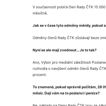
V současnosti pobírá člen Rady ČTK 15 000
měsíčně.
Jak se v čase tyto odměny měnily, pokud s
Odměny členů Rady ČTK zůstávají beze změ
Nyní se ale mají zvednout… Je to tak?
Ano, Výbor pro mediální záležitosti Poslan
rozhodla o navýšení odměn členů Rady ČTK. 
procent.
To znamená, pokud správně počítám, 28 05
měsíc. Dají vám na to poslanci i peníze?
Ne, náklady na členy Rady ČTK jsou ze záko