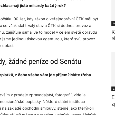
zhlas mají jisté miliardy každý rok?
očátku 90. let, kdy zákon o veřejnoprávní ČTK měl být
D
 se však stal trvalý stav a ČTK si dodnes provoz a
K
nu, zajišťuje sama. Je to model v celém světě opravdu
e
h jsme jedinou tiskovou agenturou, která svůj provoz
 dotací.
dy, žádné peníze od Senátu
platků, z čeho všeho vám jde příjem? Máte třeba
Z
vším z prodeje zpravodajství, fotografií, videí a
E
ncesionářské poplatky. Některé státní instituce
z
j na základě obchodní smlouvy, stejně jako kterýkoli
. Část příjmů máme z pronájmu volných kancelářských