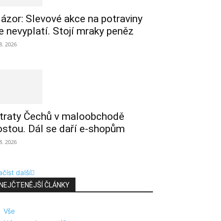
ázor: Slevové akce na potraviny
e nevyplatí. Stojí mraky peněz
 8. 2026
traty Čechů v maloobchodě
ostou. Dál se daří e-shopům
 8. 2026
číst další
NEJČTENĚJŠÍ ČLÁNKY
Vše