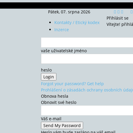
Pátek, 07. srpna 2026
Přihlásit se
Kontakty / Etický kodex
Vítejte! přihl
Inzerce
vaše uživatelské jméno
heslo
Forgot your password? Get help
Prohlášení o zásadách ochrany osobních údaj
Obnova hesla
Obnovit své heslo
Váš e-mail
Heslo vám bude zasláno na váš email