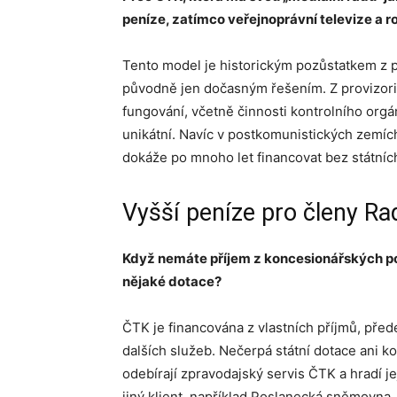
peníze, zatímco veřejnoprávní televize a ro
Tento model je historickým pozůstatkem z p
původně jen dočasným řešením. Z provizoria
fungování, včetně činnosti kontrolního orgá
unikátní. Navíc v postkomunistických zemíc
dokáže po mnoho let financovat bez státních
Vyšší peníze pro členy Ra
Když nemáte příjem z koncesionářských po
nějaké dotace?
ČTK je financována z vlastních příjmů, přede
dalších služeb. Nečerpá státní dotace ani ko
odebírají zpravodajský servis ČTK a hradí je
jiný klient, například Poslanecká sněmovna