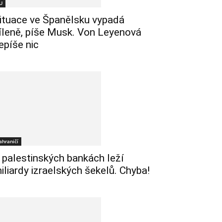
U
ituace ve Španělsku vypadá
íleně, píše Musk. Von Leyenová
epíše nic
ahraničí
 palestinských bankách leží
iliardy izraelských šekelů. Chyba!