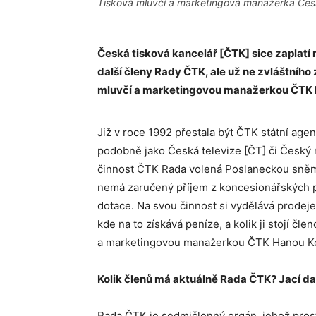
Tisková mluvčí a marketingová manažerka Česk
Česká tisková kancelář [ČTK] sice zaplatí
další členy Rady ČTK, ale už ne zvláštního
mluvčí a marketingovou manažerkou ČTK 
Již v roce 1992 přestala být ČTK státní agen
podobně jako Česká televize [ČT] či Český r
činnost ČTK Rada volená Poslaneckou sněm
nemá zaručený příjem z koncesionářských po
dotace. Na svou činnost si vydělává prodeje
kde na to získává peníze, a kolik ji stojí členo
a marketingovou manažerkou ČTK Hanou K
Kolik členů má aktuálně Rada ČTK? Jací dal
Rada ČTK je sedmičlenný orgán, jehož prost