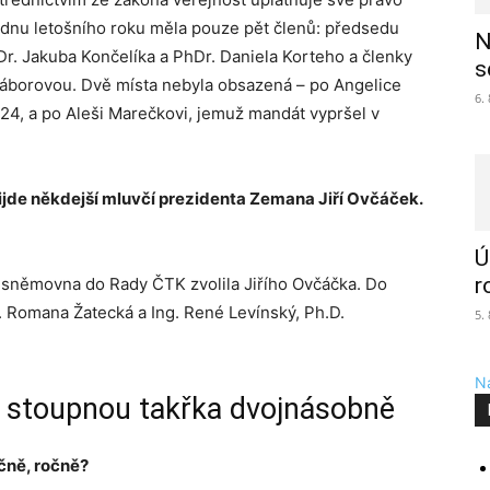
ednu letošního roku měla pouze pět členů: předsedu
N
r. Jakuba Končelíka a PhDr. Daniela Korteho a členky
s
áborovou. Dvě místa nebyla obsazená – po Angelice
6.
024, a po Aleši Marečkovi, jemuž mandát vypršel v
ijde někdejší mluvčí prezidenta Zemana Jiří Ovčáček.
Ú
r
 sněmovna do Rady ČTK zvolila Jiřího Ovčáčka. Do
. Romana Žatecká a Ing. René Levínský, Ph.D.
5.
Na
 stoupnou takřka dvojnásobně
čně, ročně?