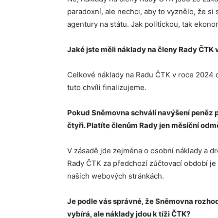
paradoxní, ale nechci, aby to vyznělo, že si
agentury na státu. Jak politickou, tak ekon
Jaké jste měli náklady na členy Rady ČTK 
Celkové náklady na Radu ČTK v roce 2024 d
tuto chvíli finalizujeme.
Pokud Sněmovna schválí navýšení peněz pr
čtyři. Platíte členům Rady jen měsíční odm
V zásadě jde zejména o osobní náklady a dro
Rady ČTK za předchozí zúčtovací období je
našich webových stránkách.
Je podle vás správné, že Sněmovna rozhodu
vybírá, ale náklady jdou k tíži ČTK?