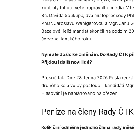
kontroly tohoto veřejnoprávního média. V l
Bc. Davida Soukupa, dva místopředsedy PhD
PhDr. Jaroslavu Wenigerovou a Mgr. Janu G
Bazalové, jejíž mandát skončil na podzim 2
červenci loňského roku.
Nyní ale došlo ke změnám. Do Rady ČTK př
Přijdou i další noví lidé?
Přesně tak. Dne 28. ledna 2026 Poslanecká
druhého kola volby postoupili kandidáti Mgr
Hlasování je naplánováno na březen.
Peníze na členy Rady ČTK
Kolik činí odměna jednoho člena rady měsí