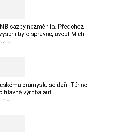
NB sazby nezměnila. Předchozí
výšení bylo správné, uvedl Michl
 8. 2026
eskému průmyslu se daří. Táhne
o hlavně výroba aut
 8. 2026