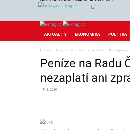
fintag.cz
AKTUALITY
EKONOMIKA
POLITIKA
Domů
Legislativa
Peníze na Radu ČTK stoupnou, a
Peníze na Radu Č
nezaplatí ani zp
18. 2. 2026
Sdílet