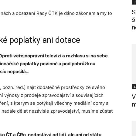
E
S
ách a obsazení Rady ČTK je dáno zákonem a my to
š
n
é poplatky ani dotace
proti veřejnoprávní televizi a rozhlasu si na sebe
ionářské poplatky povinně a pod pohrůžkou
síc neposílá…
pozn. red.] najít dodatečné prostředky ze svého
Z
í výnosy z prodeje zpravodajství a souvisejících
V
aření, s kterým se potýkají všechny mediální domy a
m
 nadále dělat nezávislé zpravodajství, musíme zůstat
o ČT a ČRo, nedostává od lidí, ale ani od státu