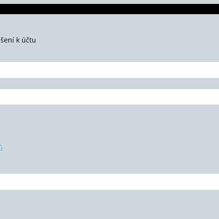
ášení k účtu
ů