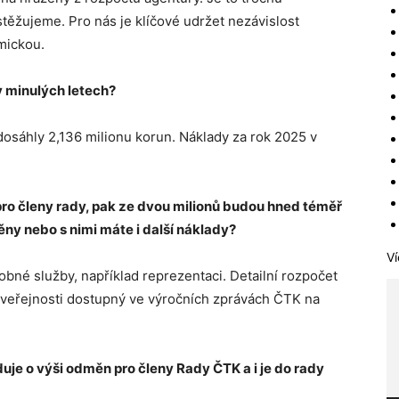
 stěžujeme. Pro nás je klíčové udržet nezávislost
omickou.
v minulých letech?
osáhly 2,136 milionu korun. Náklady za rok 2025 v
o členy rady, pak ze dvou milionů budou hned téměř
ěny nebo s nimi máte i další náklady?
Ví
bné služby, například reprezentaci. Detailní rozpočet
 veřejnosti dostupný ve výročních zprávách ČTK na
je o výši odměn pro členy Rady ČTK a i je do rady