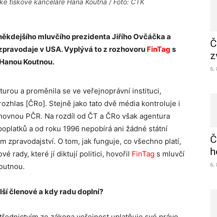
é tiskové kanceláře Hana Koutná / Foto: ČTK
 někdejšího mluvčího prezidenta Jiřího Ovčáčka a
Č
 zpravodaje v USA.
Vyplývá to z rozhovoru
FinTag
s
z
Hanou Koutnou.
6.
turou a proměnila se ve veřejnoprávní instituci,
ozhlas [ČRo]. Stejně jako tato dvě média kontroluje i
ovnou PČR. Na rozdíl od ČT a ČRo však agentura
platků a od roku 1996 nepobírá ani žádné státní
Č
m zpravodajství. O tom, jak funguje, co všechno platí,
h
vé rady, které jí diktují politici, hovořil
FinTag
s mluvčí
6.
outnou.
ší členové a kdy radu doplní?
řednictvím ze zákona veřejnost uplatňuje své právo