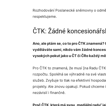
Rozhodování Poslanecké sněmovny o odměn
respektujeme.
ČTK: Žádné koncesionářsk
Ano, ale ptám se, co to pro ČTK znamená? O
vyděláváte sami, nikdo vám žádné konces
vysokých pokut jako u ČT či ČRo každý mě
Pro ČTK to znamená, že musí [na Radu ČTK, 
rozpočtu. Spoléhá se výhradně na své vlastn
služeb. Zvyšuje to tlak na efektivní hospod
projekty. Ale znovu opakuji. Pokud chceme i
nezávislí i finančně.
Proč ČTK, která má svou „mediální radu“ jak