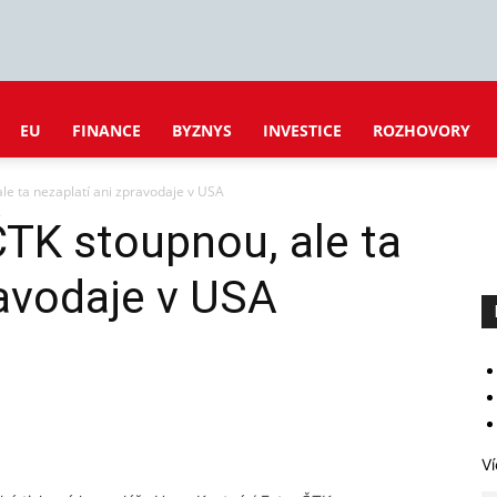
EU
FINANCE
BYZNYS
INVESTICE
ROZHOVORY
le ta nezaplatí ani zpravodaje v USA
TK stoupnou, ale ta
ravodaje v USA
Ví