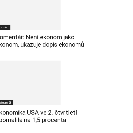
omácí
omentář: Není ekonom jako
konom, ukazuje dopis ekonomů
ahraničí
konomika USA ve 2. čtvrtletí
pomalila na 1,5 procenta