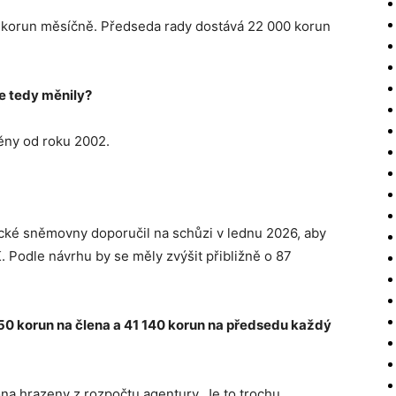
 korun měsíčně. Předseda rady dostává 22 000 korun
e tedy měnily?
ny od roku 2002.
ecké sněmovny doporučil na schůzi v lednu 2026, aby
Podle návrhu by se měly zvýšit přibližně o 87
0 korun na člena a 41 140 korun na předsedu každý
na hrazeny z rozpočtu agentury. Je to trochu