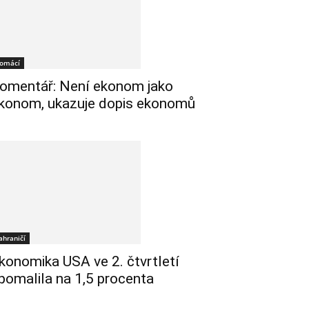
omácí
omentář: Není ekonom jako
konom, ukazuje dopis ekonomů
ahraničí
konomika USA ve 2. čtvrtletí
pomalila na 1,5 procenta