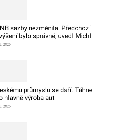
NB sazby nezměnila. Předchozí
výšení bylo správné, uvedl Michl
 8. 2026
eskému průmyslu se daří. Táhne
o hlavně výroba aut
 8. 2026