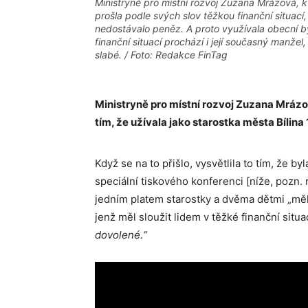
Ministryně pro místní rozvoj Zuzana Mrázová, k
prošla podle svých slov těžkou finanční situací,
nedostávalo peněz. A proto využívala obecní byt
finanční situací prochází i její současný manžel,
slabé. / Foto: Redakce FinTag
Ministryně pro místní rozvoj Zuzana Mrá
tím, že užívala jako starostka města Bílina
Když se na to přišlo, vysvětlila to tím, že b
speciální tiskového konferenci [níže, pozn.
jedním platem starostky a dvěma dětmi „měla
jenž měl sloužit lidem v těžké finanční situa
dovolené.“