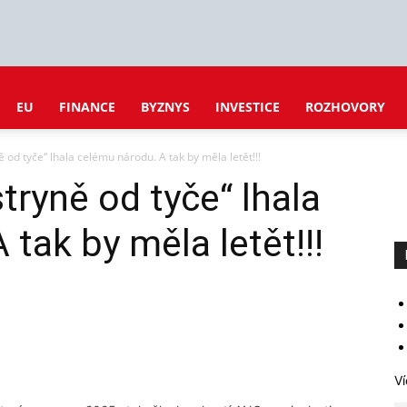
EU
FINANCE
BYZNYS
INVESTICE
ROZHOVORY
 od tyče“ lhala celému národu. A tak by měla letět!!!
tryně od tyče“ lhala
tak by měla letět!!!
Ví