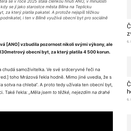
terá se v roce 2025 stala členkou hnutí ANO, v minulosti
 kdy se jí jako starostce města Bílina na Teplicku
, za který platila pakatel. A protože nejspíš těžkou
 podnikatel, i ten v Bílině využívá obecní byt pro sociálně
Č
z
6.
zová [ANO]
vzbudila pozornost nikoli svými výkony, ale
 130metrový obecní byt, za který platila 4 500 korun.
yla chudá samoživitelka. Ve své srdceryvné řeči na
 red.] toho Mrázová řekla hodně. Mimo jiné uvedla, že s
Č
 sotva na chleba“. A proto tedy užívala ten obecní byt,
h
ci. Také řekla:
„Měla jsem to těžké, nejezdím na drahé
6.