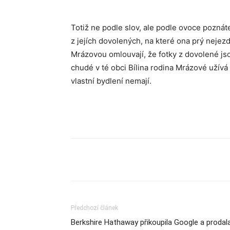
Totiž ne podle slov, ale podle ovoce poznáte
z jejích dovolených, na které ona prý nejezdil
Mrázovou omlouvají, že fotky z dovolené js
chudé v té obci Bílina rodina Mrázové užívá 
vlastní bydlení nemají.
Sdílet
Předchozí článek
Berkshire Hathaway přikoupila Google a prodal