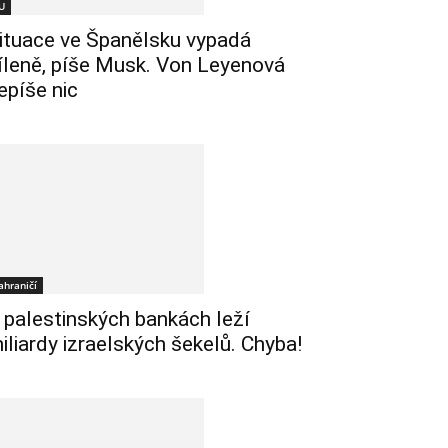
U
ituace ve Španělsku vypadá
íleně, píše Musk. Von Leyenová
epíše nic
ahraničí
 palestinských bankách leží
iliardy izraelských šekelů. Chyba!