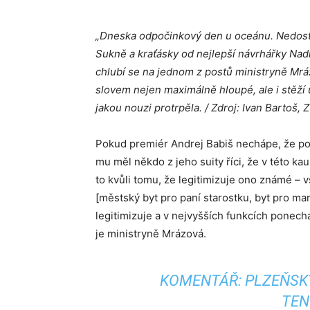
„Dneska odpočinkový den u oceánu. Nedosta
Sukně a kraťásky od nejlepší návrhářky Nad
chlubí se na jednom z postů ministryně Mrá
slovem nejen maximálně hloupé, ale i stěží
jakou nouzi protrpěla. / Zdroj: Ivan Bartoš
Pokud premiér Andrej Babiš nechápe, že po
mu měl někdo z jeho suity říci, že v této 
to kvůli tomu, že legitimizuje ono známé – vš
[městský byt pro paní starostku, byt pro man
legitimizuje a v nejvyšších funkcích ponech
je ministryně Mrázová.
KOMENTÁŘ: PLZEŇSK
TEN