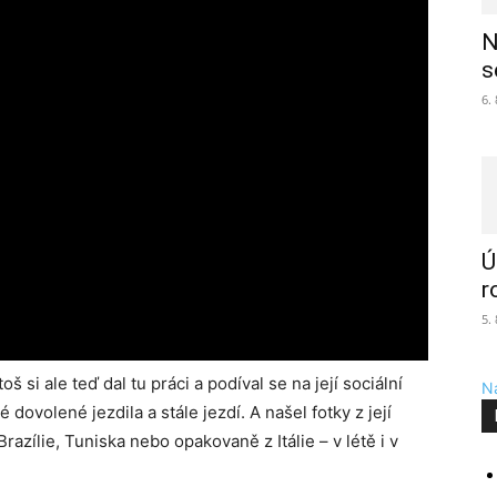
N
s
6.
Ú
r
5.
 si ale teď dal tu práci a podíval se na její sociální
Na
é dovolené jezdila a stále jezdí. A našel fotky z její
razílie, Tuniska nebo opakovaně z Itálie – v létě i v