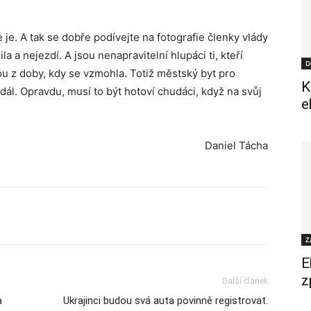
 je. A tak se dobře podívejte na fotografie členky vlády
a a nejezdí. A jsou nenapravitelní hlupáci ti, kteří
D
ou z doby, kdy se vzmohla. Totiž městský byt pro
K
dál. Opravdu, musí to být hotoví chudáci, když na svůj
e
Daniel Tácha
Z
E
z
Další článek
a
Ukrajinci budou svá auta povinně registrovat.