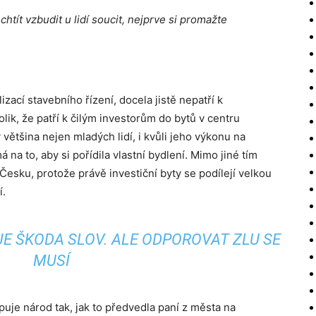
htít vzbudit u lidí soucit, nejprve si promažte
lizací stavebního řízení, docela jistě nepatří k
lik, že patří k čilým investorům do bytů v centru
většina nejen mladých lidí, i kvůli jeho výkonu na
 na to, aby si pořídila vlastní bydlení. Mimo jiné tím
Česku, protože právě investiční byty se podílejí velkou
í.
JE ŠKODA SLOV. ALE ODPOROVAT ZLU SE
MUSÍ
uje národ tak, jak to předvedla paní z města na