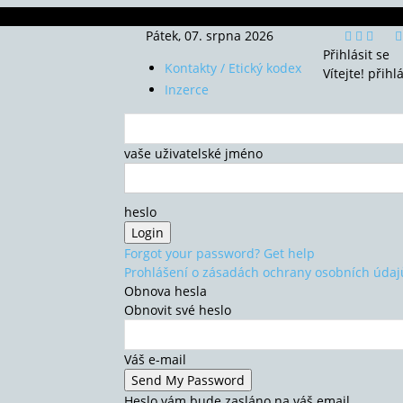
Pátek, 07. srpna 2026
Přihlásit se
Kontakty / Etický kodex
Vítejte! přihl
Inzerce
vaše uživatelské jméno
heslo
Forgot your password? Get help
Prohlášení o zásadách ochrany osobních údaj
Obnova hesla
Obnovit své heslo
Váš e-mail
Heslo vám bude zasláno na váš email