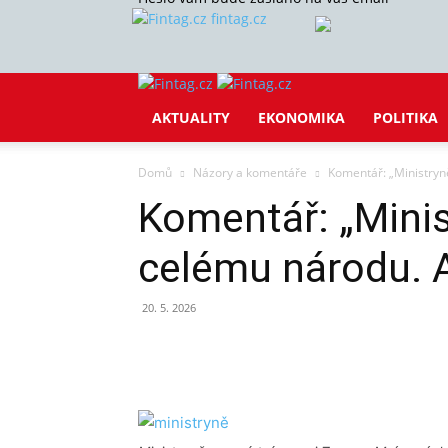
fintag.cz
AKTUALITY
EKONOMIKA
POLITIKA
Domů
Názory a komentáře
Komentář: „Ministryně
Komentář: „Minis
celému národu. A 
20. 5. 2026
Sdílet