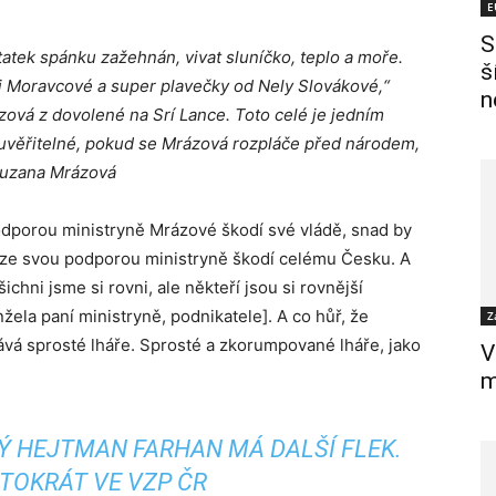
E
S
tek spánku zažehnán, vivat sluníčko, teplo a moře.
š
i Moravcové a super plavečky od Nely Slovákové,“
n
zová z dovolené na Srí Lance. Toto celé je jedním
 uvěřitelné, pokud se Mrázová rozpláče před národem,
, Zuzana Mrázová
dporou ministryně Mrázové škodí své vládě, snad by
kauze svou podporou ministryně škodí celému Česku. A
ichni jsme si rovni, ale někteří jsou si rovnější
žela paní ministryně, podnikatele]. A co hůř, že
Z
ává sprosté lháře. Sprosté a zkorumpované lháře, jako
V
m
Ý HEJTMAN FARHAN MÁ DALŠÍ FLEK.
TOKRÁT VE VZP ČR