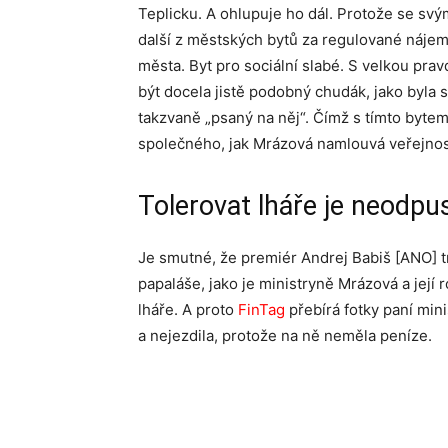
Teplicku. A ohlupuje ho dál. Protože se sv
další z městských bytů za regulované nájem
města. Byt pro sociální slabé. S velkou pr
být docela jistě podobný chudák, jako byla s
takzvaně „psaný na něj“. Čímž s tímto bytem
společného, jak Mrázová namlouvá veřejnos
Tolerovat lháře je neodpus
Je smutné, že premiér Andrej Babiš [ANO] 
papaláše, jako je ministryně Mrázová a její r
lháře. A proto
FinTag
přebírá fotky paní mini
a nejezdila, protože na ně neměla peníze.