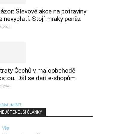
ázor: Slevové akce na potraviny
e nevyplatí. Stojí mraky peněz
 8. 2026
traty Čechů v maloobchodě
ostou. Dál se daří e-shopům
 8. 2026
číst další
NEJČTENĚJŠÍ ČLÁNKY
Vše