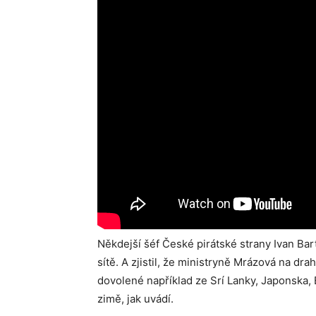
Někdejší šéf České pirátské strany Ivan Bartoš
sítě. A zjistil, že ministryně Mrázová na drah
dovolené například ze Srí Lanky, Japonska, B
zimě, jak uvádí.