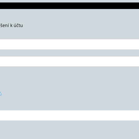
ášení k účtu
ů