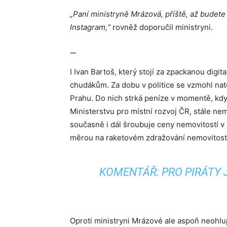
„Paní ministryně Mrázová, příště, až budete c
Instagram,“
rovněž doporučil ministryni.
—
I Ivan Bartoš, který stojí za zpackanou digita
chudákům. Za dobu v politice se vzmohl nato
Prahu. Do nich strká peníze v momentě, kdy 
Ministerstvu pro místní rozvoj ČR, stále nemá
současně i dál šroubuje ceny nemovitostí v 
měrou na raketovém zdražování nemovitost
KOMENTÁŘ: PRO PIRÁTY 
Oproti ministryni Mrázové ale aspoň neohlup