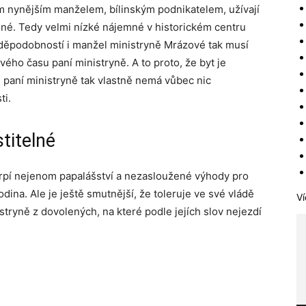
ým nynějším manželem, bílinským podnikatelem, užívají
né. Tedy velmi nízké nájemné v historickém centru
avděpodobností i manžel ministryně Mrázové tak musí
vého času paní ministryně. A to proto, že byt je
 paní ministryně tak vlastně nemá vůbec nic
ti.
titelné
trpí nejenom papalášství a nezasloužené výhody pro
odina. Ale je ještě smutnější, že toleruje ve své vládě
Ví
stryně z dovolených, na které podle jejích slov nejezdí