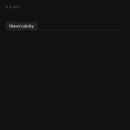
8. 3. 2023
Hlavní rubriky
Aktuality
Ekonomika
Politika
EU
Podcasty
Finance
Byznys
Investice
Ke kávě a čaji
Adman´s Choice