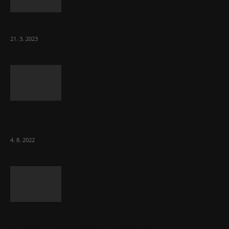
Komentář: Hanba Vám, prezidente Pavle…
21. 3. 2023
Za místenkové peklo ve vlacích mohou
cestující, tvrdí ČD
4. 8. 2022
Vláda zvažuje vyšší zdanění chudých a
střední třídy. Bohaté nechá být