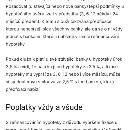
Požadovat (u stávající nebo nové banky) lepší podmínky u
hypotéčního úvěru lze i v předstihu (3, 6, 12 někdy i 24
měsíců předem). K tomu slouží takzvaná předfixace,
kterou nenabízejí sice všechny banky, ale dá se o ni vždy
jednat s bankami, které ji nabízejí v rámci refinancování
hypotéky.
Pokud dlužník platí u své stávající banky u hypotéky úrok
3,5 % a vidí, že na trhu jsou hypotéky za 2,5 %, a fixace
hypotéky mu vyprší za 3, 6, 12 nebo i více měsíců, může
si sjednat novu smlouvu za 2,5 % s tou bankou, která
předfixaci nabízí.
Poplatky vždy a všude
S refinancováním hypotéky z důvodu vypršení fixace u
staré i nové banky jsou vždy spojeny poplatky. V případě