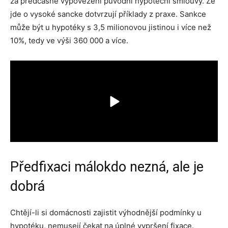
za předčasné vypovězení původní hypotéční smlouvy. Že
jde o vysoké sancke dotvrzují příklady z praxe. Sankce
může být u hypotéky s 3,5 milionovou jistinou i více než
10%, tedy ve výši 360 000 a více.
Předfixaci málokdo nezná, ale je
dobrá
Chtějí-li si domácnosti zajistit výhodnější podmínky u
hypotéku, nemusejí čekat na úplné vypršení fixace.