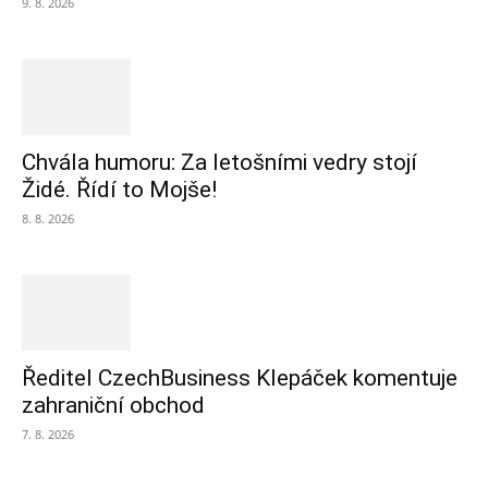
9. 8. 2026
Chvála humoru: Za letošními vedry stojí
Židé. Řídí to Mojše!
8. 8. 2026
Ředitel CzechBusiness Klepáček komentuje
zahraniční obchod
7. 8. 2026