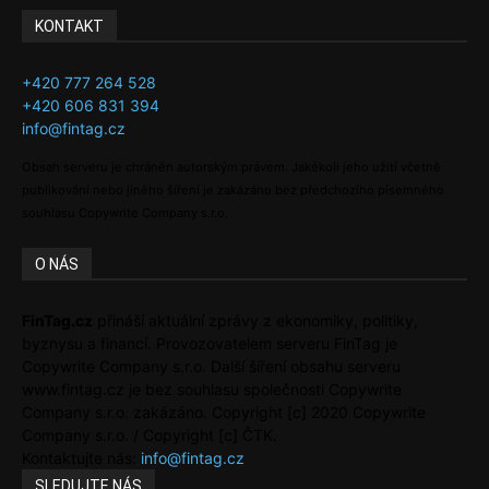
KONTAKT
+420 777 264 528
+420 606 831 394
info@fintag.cz
Obsah serveru je chráněn autorským právem. Jakékoli jeho užití včetně
publikování nebo jiného šíření je zakázáno bez předchozího písemného
souhlasu Copywrite Company s.r.o.
O NÁS
FinTag.cz
přináší aktuální zprávy z ekonomiky, politiky,
byznysu a financí. Provozovatelem serveru FinTag je
Copywrite Company s.r.o. Další šíření obsahu serveru
www.fintag.cz je bez souhlasu společnosti Copywrite
Company s.r.o. zakázáno. Copyright [c] 2020 Copywrite
Company s.r.o. / Copyright [c] ČTK.
Kontaktujte nás:
info@fintag.cz
SLEDUJTE NÁS