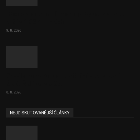
Obcí s vlastními firmami přibývá. Majoritu
drží v 1 037 firmách
9. 8. 2026
Chvála humoru: Za letošními vedry stojí
Židé. Řídí to Mojše!
8. 8. 2026
NEJDISKUTOVANĚJŠÍ ČLÁNKY