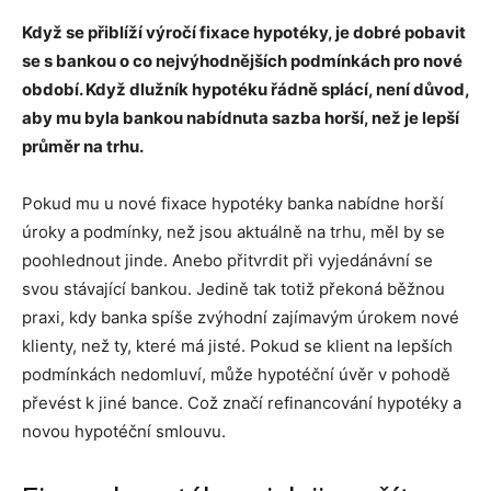
Když se přiblíží výročí fixace hypotéky, je dobré pobavit
se s bankou o co nejvýhodnějších podmínkách pro nové
období. Když dlužník hypotéku řádně splácí, není důvod,
aby mu byla bankou nabídnuta sazba horší, než je lepší
průměr na trhu.
Pokud mu u nové fixace hypotéky banka nabídne horší
úroky a podmínky, než jsou aktuálně na trhu, měl by se
poohlednout jinde. Anebo přitvrdit při vyjedánávní se
svou stávající bankou. Jedině tak totiž překoná běžnou
praxi, kdy banka spíše zvýhodní zajímavým úrokem nové
klienty, než ty, které má jisté. Pokud se klient na lepších
podmínkách nedomluví, může hypotéční úvěr v pohodě
převést k jiné bance. Což značí refinancování hypotéky a
novou hypotéční smlouvu.