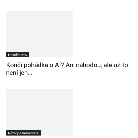
Finanční trhy
Končí pohádka o AI? Ani náhodou, ale už to
není jen...
Názory a komentáře