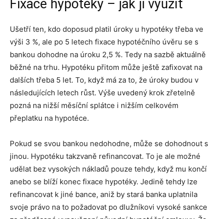
Fixace hypotéky – jak ji využít
Ušetří ten, kdo doposud platil úroky u hypotéky třeba ve
výši 3 %, ale po 5 letech fixace hypotéčního úvěru se s
bankou dohodne na úroku 2,5 %. Tedy na sazbě aktuálně
běžné na trhu. Hypotéku přitom může ještě zafixovat na
dalších třeba 5 let. To, když má za to, že úroky budou v
následujících letech růst. Výše uvedený krok zřetelně
pozná na nižší měsíční splátce i nižším celkovém
přeplatku na hypotéce.
Pokud se svou bankou nedohodne, může se dohodnout s
jinou. Hypotéku takzvaně refinancovat. To je ale možné
udělat bez vysokých nákladů pouze tehdy, když mu končí
anebo se blíží konec fixace hypotéky. Jedině tehdy lze
refinancovat k jiné bance, aniž by stará banka uplatnila
svoje právo na to požadovat po dlužníkovi vysoké sankce