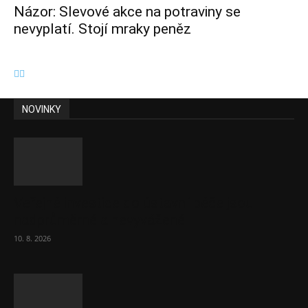
Názor: Slevové akce na potraviny se
nevyplatí. Stojí mraky peněz
NOVINKY
Veřejné investice do ústavní péče jsou
nadprůměrné a nevyvážené
10. 8. 2026