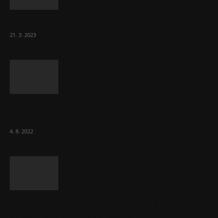
Komentář: Hanba Vám, prezidente Pavle…
21. 3. 2023
Za místenkové peklo ve vlacích mohou
cestující, tvrdí ČD
4. 8. 2022
Vláda zvažuje vyšší zdanění chudých a
střední třídy. Bohaté nechá být