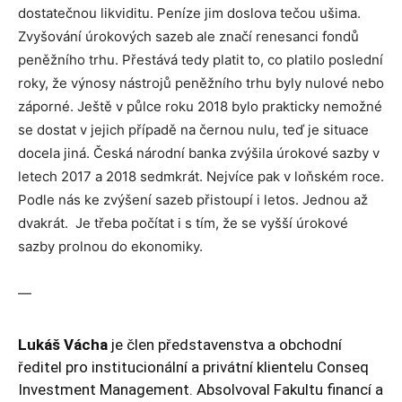
dostatečnou likviditu. Peníze jim doslova tečou ušima.
Zvyšování úrokových sazeb ale značí renesanci fondů
peněžního trhu. Přestává tedy platit to, co platilo poslední
roky, že výnosy nástrojů peněžního trhu byly nulové nebo
záporné. Ještě v půlce roku 2018 bylo prakticky nemožné
se dostat v jejich případě na černou nulu, teď je situace
docela jiná. Česká národní banka zvýšila úrokové sazby v
letech 2017 a 2018 sedmkrát. Nejvíce pak v loňském roce.
Podle nás ke zvýšení sazeb přistoupí i letos. Jednou až
dvakrát. Je třeba počítat i s tím, že se vyšší úrokové
sazby prolnou do ekonomiky.
—
Lukáš Vácha
je člen představenstva a obchodní
ředitel pro institucionální a privátní klientelu Conseq
Investment Management. Absolvoval Fakultu financí a