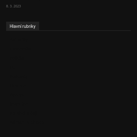
8. 3. 2023
Hlavní rubriky
Aktuality
Ekonomika
Politika
EU
Podcasty
Finance
Byznys
Investice
Ke kávě a čaji
Adman´s Choice