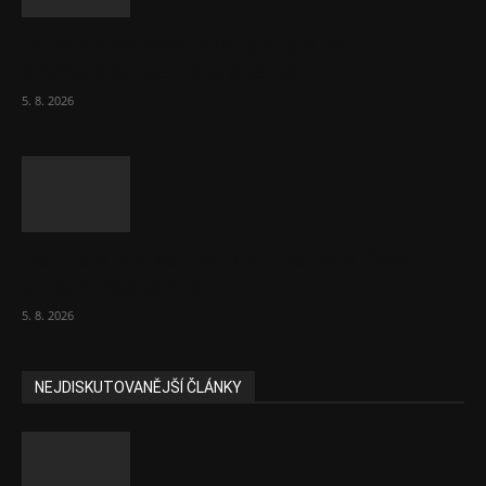
Inflace v červenci stoupla, ale ne
dramaticky. Je 1,7 procenta
5. 8. 2026
Partners Banka jako první banka v Česku
umožní nákup bitcoinu
5. 8. 2026
NEJDISKUTOVANĚJŠÍ ČLÁNKY