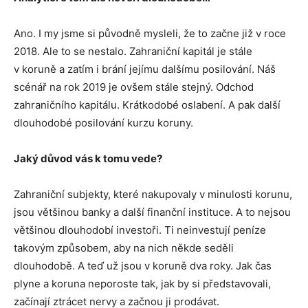
Ano. I my jsme si původně mysleli, že to začne již v roce
2018. Ale to se nestalo. Zahraniční kapitál je stále
v koruně a zatím i brání jejímu dalšímu posilování. Náš
scénář na rok 2019 je ovšem stále stejný. Odchod
zahraničního kapitálu. Krátkodobé oslabení. A pak další
dlouhodobé posilování kurzu koruny.
Jaký důvod vás k tomu vede?
Zahraniční subjekty, které nakupovaly v minulosti korunu,
jsou většinou banky a další finanční instituce. A to nejsou
většinou dlouhodobí investoři. Ti neinvestují peníze
takovým způsobem, aby na nich někde seděli
dlouhodobě. A teď už jsou v koruně dva roky. Jak čas
plyne a koruna neporoste tak, jak by si představovali,
začínají ztrácet nervy a začnou ji prodávat.