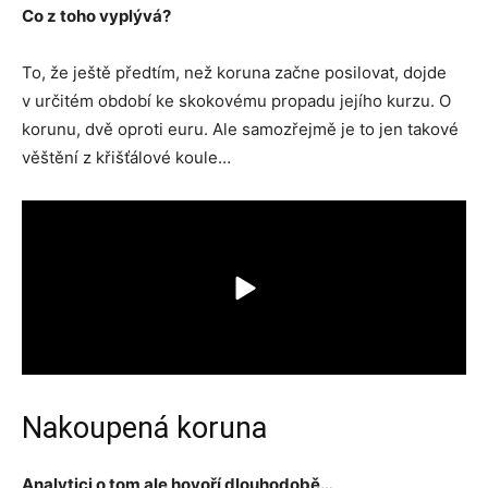
Co z toho vyplývá?
To, že ještě předtím, než koruna začne posilovat, dojde
v určitém období ke skokovému propadu jejího kurzu. O
korunu, dvě oproti euru. Ale samozřejmě je to jen takové
věštění z křišťálové koule…
Nakoupená koruna
Analytici o tom ale hovoří dlouhodobě…