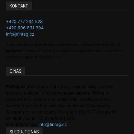
KONTAKT
+420 777 264 528
+420 606 831 394
info@fintag.cz
Obsah serveru je chráněn autorským právem. Jakékoli jeho užití včetně
publikování nebo jiného šíření je zakázáno bez předchozího písemného
souhlasu Copywrite Company s.r.o.
O NÁS
FinTag.cz
přináší aktuální zprávy z ekonomiky, politiky,
byznysu a financí. Provozovatelem serveru FinTag je
Copywrite Company s.r.o. Další šíření obsahu serveru
www.fintag.cz je bez souhlasu společnosti Copywrite
Company s.r.o. zakázáno. Copyright [c] 2020 Copywrite
Company s.r.o. / Copyright [c] ČTK.
Kontaktujte nás:
info@fintag.cz
SLEDUJTE NÁS