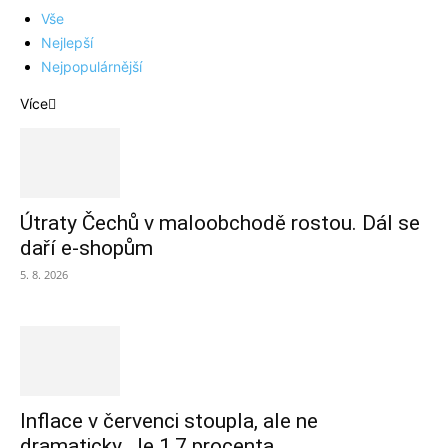
Vše
Nejlepší
Nejpopulárnější
Více
Útraty Čechů v maloobchodě rostou. Dál se
daří e-shopům
5. 8. 2026
Inflace v červenci stoupla, ale ne
dramaticky. Je 1,7 procenta