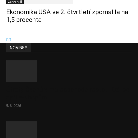
Zahraničí
Ekonomika USA ve 2. čtvrtletí zpomalila na
1,5 procenta
NOVINKY
Útraty Čechů v maloobchodě rostou. Dál se
daří e-shopům
5. 8. 2026