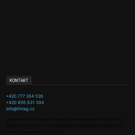
EU
Podcasty
Finance
Byznys
Investice
Ke kávě a čaji
Adman´s Choice
KONTAKT
+420 777 264 528
+420 606 831 394
info@fintag.cz
Obsah serveru je chráněn autorským právem. Jakékoli jeho užití včetně
publikování nebo jiného šíření je zakázáno bez předchozího písemného
souhlasu Copywrite Company s.r.o.