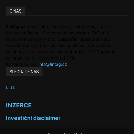
O NÁS
FinTag.cz
přináší aktuální zprávy z ekonomiky, politiky,
byznysu a financí. Provozovatelem serveru FinTag je
Copywrite Company s.r.o. Další šíření obsahu serveru
www.fintag.cz je bez souhlasu společnosti Copywrite
Company s.r.o. zakázáno. Copyright [c] 2020 Copywrite
Company s.r.o. / Copyright [c] ČTK.
Kontaktujte nás:
info@fintag.cz
SLEDUJTE NÁS
INZERCE
Investiční disclaimer