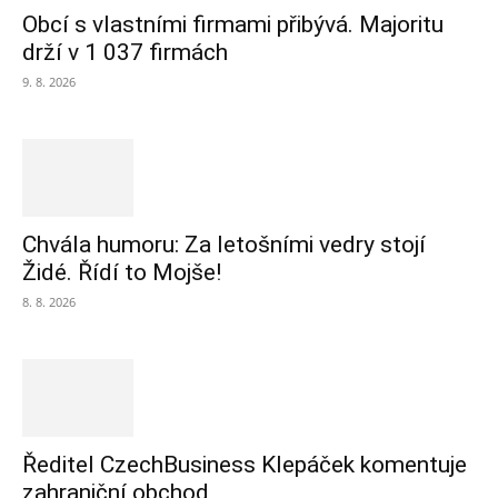
Obcí s vlastními firmami přibývá. Majoritu
drží v 1 037 firmách
9. 8. 2026
Chvála humoru: Za letošními vedry stojí
Židé. Řídí to Mojše!
8. 8. 2026
Ředitel CzechBusiness Klepáček komentuje
zahraniční obchod