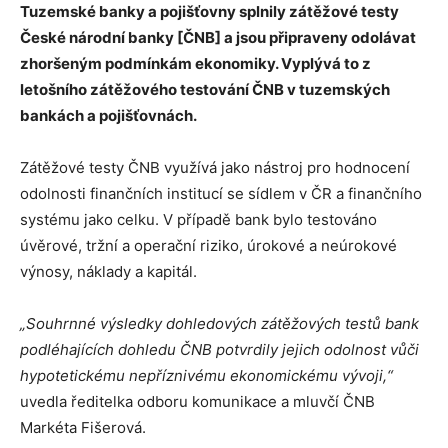
Tuzemské banky a pojišťovny splnily zátěžové testy
České národní banky [ČNB] a jsou připraveny odolávat
zhoršeným podmínkám ekonomiky. Vyplývá to z
letošního zátěžového testování ČNB v tuzemských
bankách a pojišťovnách.
Zátěžové testy ČNB využívá jako nástroj pro hodnocení
odolnosti finančních institucí se sídlem v ČR a finančního
systému jako celku. V případě bank bylo testováno
úvěrové, tržní a operační riziko, úrokové a neúrokové
výnosy, náklady a kapitál.
„Souhrnné výsledky dohledových zátěžových testů bank
podléhajících dohledu ČNB potvrdily jejich odolnost vůči
hypotetickému nepříznivému ekonomickému vývoji,“
uvedla ředitelka odboru komunikace a mluvčí ČNB
Markéta Fišerová.