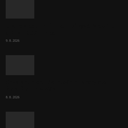
Obcí s vlastními firmami přibývá. Majoritu
drží v 1 037 firmách
9. 8. 2026
Chvála humoru: Za letošními vedry stojí
Židé. Řídí to Mojše!
8. 8. 2026