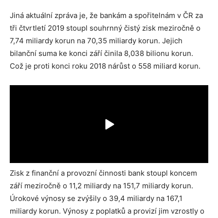
Jiná aktuální zpráva je, že bankám a spořitelnám v ČR za
tři čtvrtletí 2019 stoupl souhrnný čistý zisk meziročně o
7,74 miliardy korun na 70,35 miliardy korun. Jejich
bilanční suma ke konci září činila 8,038 bilionu korun.
Což je proti konci roku 2018 nárůst o 558 miliard korun.
Zisk z finanční a provozní činnosti bank stoupl koncem
září meziročně o 11,2 miliardy na 151,7 miliardy korun.
Úrokové výnosy se zvýšily o 39,4 miliardy na 167,1
miliardy korun. Výnosy z poplatků a provizí jim vzrostly o