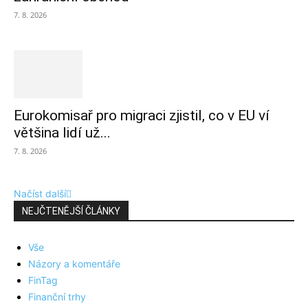
7. 8. 2026
Eurokomisař pro migraci zjistil, co v EU ví
většina lidí už...
7. 8. 2026
Načíst další
NEJČTENĚJŠÍ ČLÁNKY
Vše
Názory a komentáře
FinTag
Finanční trhy