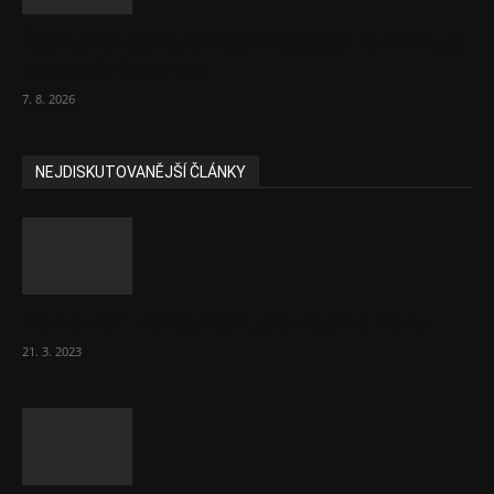
Ředitel CzechBusiness Klepáček komentuje
zahraniční obchod
7. 8. 2026
NEJDISKUTOVANĚJŠÍ ČLÁNKY
Komentář: Hanba Vám, prezidente Pavle…
21. 3. 2023