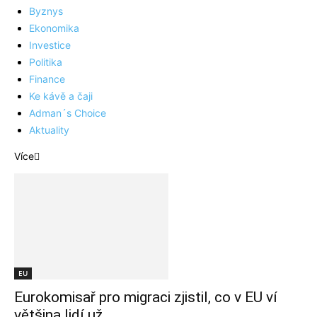
Byznys
Ekonomika
Investice
Politika
Finance
Ke kávě a čaji
Adman´s Choice
Aktuality
Více
EU
Eurokomisař pro migraci zjistil, co v EU ví
většina lidí už...