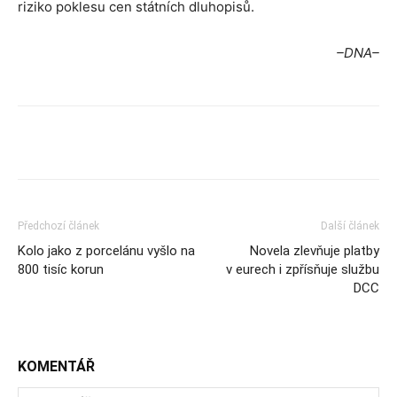
riziko poklesu cen státních dluhopisů.
–DNA–
Předchozí článek
Další článek
Kolo jako z porcelánu vyšlo na
Novela zlevňuje platby
800 tisíc korun
v eurech i zpřísňuje službu
DCC
KOMENTÁŘ