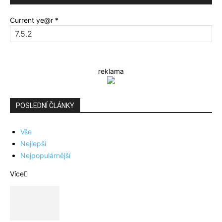
Current ye@r
*
reklama
POSLEDNÍ ČLÁNKY
Vše
Nejlepší
Nejpopulárnější
Více