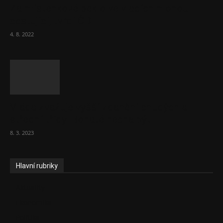
Za místenkové peklo ve vlacích mohou
cestující, tvrdí ČD
4. 8. 2022
Vláda zvažuje vyšší zdanění chudých a
střední třídy. Bohaté nechá být
8. 3. 2023
Hlavní rubriky
Aktuality
Ekonomika
Politika