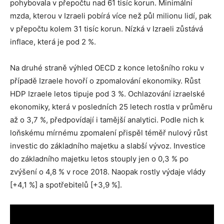
pohybovala v přepočtu nad 61 tisíc korun. Minimální
mzda, kterou v Izraeli pobírá více než půl milionu lidí, pak
v přepočtu kolem 31 tisíc korun. Nízká v Izraeli zůstává
inflace, která je pod 2 %.
Na druhé straně výhled OECD z konce letošního roku v
případě Izraele hovoří o zpomalování ekonomiky. Růst
HDP Izraele letos tipuje pod 3 %. Ochlazování izraelské
ekonomiky, která v posledních 25 letech rostla v průměru
až o 3,7 %, předpovídají i tamější analytici. Podle nich k
loňskému mírnému zpomalení přispěl téměř nulový růst
investic do základního majetku a slabší vývoz. Investice
do základního majetku letos stouply jen o 0,3 % po
zvýšení o 4,8 % v roce 2018. Naopak rostly výdaje vlády
[+4,1 %] a spotřebitelů [+3,9 %].