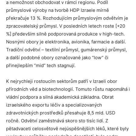
a nemožnost obchodovat v rámci regionu. Podíl
průmyslové výroby na tvorbě HDP Izraele mírně
překračuje 13 %. Rozhodujícím průmyslovým odvětvím je
zpracovatelský průmysl. V posledních letech roste [+20
%] především silně podporovaná produkce v high-tech.
Nosnými obory je elektronika, avionika, farmacie a další.
Tradiční odvětví – textilní průmysl, gumárenský průmysl,
a další podobné obory označované jako “low” či
přinejlepším “mid” tech stagnují.
K nejrychleji rostoucím sektorům patří v Izraeli obor
přírodních věd a biotechnologií. Tomuto růstu napomáhá i
vládní podpora a silná akademická základna. Obrat
izraelského exportu léčiv a specializovaných
zdravotnických prostředků přesahuje 8,5 mld. USD
ročně. Odvětví zaměstnává skoro sto tisíc lidí. Z
pětadvaceti celosvětově nejúspěšnějších léků, které byly