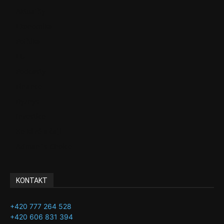
Aktuality
Ekonomika
Politika
EU
Podcasty
Finance
Byznys
Investice
Ke kávě a čaji
Adman´s Choice
KONTAKT
+420 777 264 528
+420 606 831 394