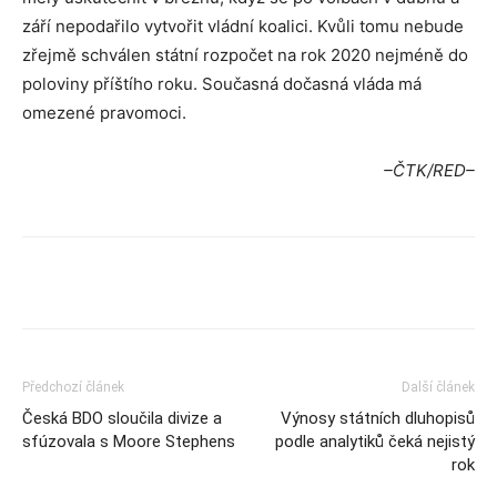
září nepodařilo vytvořit vládní koalici. Kvůli tomu nebude
zřejmě schválen státní rozpočet na rok 2020 nejméně do
poloviny příštího roku. Současná dočasná vláda má
omezené pravomoci.
–ČTK/RED–
Předchozí článek
Další článek
Česká BDO sloučila divize a
Výnosy státních dluhopisů
sfúzovala s Moore Stephens
podle analytiků čeká nejistý
rok