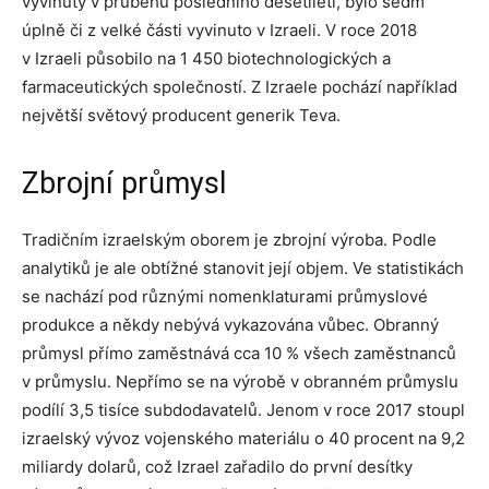
vyvinuty v průběhu posledního desetiletí, bylo sedm
úplně či z velké části vyvinuto v Izraeli. V roce 2018
v Izraeli působilo na 1 450 biotechnologických a
farmaceutických společností. Z Izraele pochází například
největší světový producent generik Teva.
Zbrojní průmysl
Tradičním izraelským oborem je zbrojní výroba. Podle
analytiků je ale obtížné stanovit její objem. Ve statistikách
se nachází pod různými nomenklaturami průmyslové
produkce a někdy nebývá vykazována vůbec. Obranný
průmysl přímo zaměstnává cca 10 % všech zaměstnanců
v průmyslu. Nepřímo se na výrobě v obranném průmyslu
podílí 3,5 tisíce subdodavatelů. Jenom v roce 2017 stoupl
izraelský vývoz vojenského materiálu o 40 procent na 9,2
miliardy dolarů, což Izrael zařadilo do první desítky