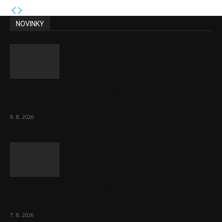
NOVINKY
Chvála humoru: Za letošními vedry stojí
Židé. Řídí to Mojžíš!
8. 8. 2026
Ředitel CzechBusiness Klepáček komentuje
zahraniční obchod
7. 8. 2026