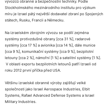
vývozců obranné a bezpečnostní techniky. Podle
Stockholmského mezinárodního institutu pro výzkum
míru je Izrael pátý největší dodavatel zbraní po Spojených
státech, Rusku, Francii a Německu.
Na izraelském zbrojním vývozu se podílí zejména
systémy protivzdušné obrany [cca 31 %], radarové
systémy [cca 17 %] a avionika [cca 14 %], dále munice
[cca 9 %], komunikační systémy [cca 9 %], bezpilotní
letouny [cca 2 %], námořní [1 %] a satelitní systémy [1 %].
V oblasti exportu bezpilotních letounů patří Izraeli od
roku 2012 první příčka před USA.
Většinu izraelské obranné výroby zajišťují velké
společnosti jako Israel Aerospace Industries, Elbit
Systems, Rafael Advanced Defense Systems a Israel
Military Industries.