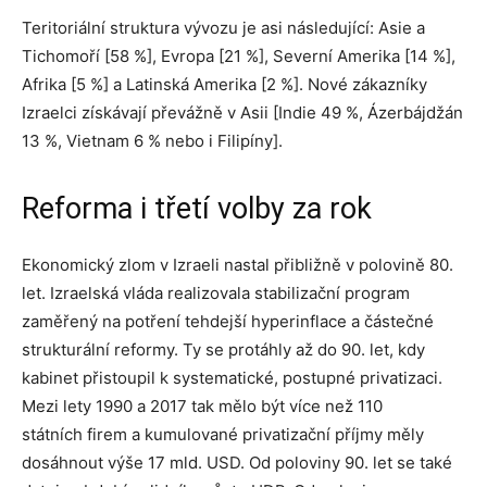
Teritoriální struktura vývozu je asi následující: Asie a
Tichomoří [58 %], Evropa [21 %], Severní Amerika [14 %],
Afrika [5 %] a Latinská Amerika [2 %]. Nové zákazníky
Izraelci získávají převážně v Asii [Indie 49 %, Ázerbájdžán
13 %, Vietnam 6 % nebo i Filipíny].
Reforma i třetí volby za rok
Ekonomický zlom v Izraeli nastal přibližně v polovině 80.
let. Izraelská vláda realizovala stabilizační program
zaměřený na potření tehdejší hyperinflace a částečné
strukturální reformy. Ty se protáhly až do 90. let, kdy
kabinet přistoupil k systematické, postupné privatizaci.
Mezi lety 1990 a 2017 tak mělo být více než 110
státních firem a kumulované privatizační příjmy měly
dosáhnout výše 17 mld. USD. Od poloviny 90. let se také