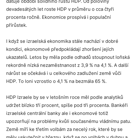
datuje období solidního růstu HDP. Od poloviny
devadesátých let roste HDP v průměru o cca čtyři
procenta ročně. Ekonomice prospívá i populační
přírůstek.
I když se izraelská ekonomika stále nachází v dobré
kondici, ekonomové předpokládají zhoršení jejích
ukazatelů. Letos by měla podle odhadů stoupnout loňská
rekordně nízká nezaměstnanost z 3,9 % na 4,1 %. A další
nárůst se očekává i u celkového zadlužení země vůči
HDP. To loni vzrostlo o 4,1 % na bezmála 65 %.
HDP Izraele by se v letošním roce měl podle analytiků
udržet blízko tří procent, spíše pod tři procenta. Bankéři
izraelské centrální banky ale i ekonomové totiž
upozorňují na problémy kvůli současnému vládnímu patu.
Země míří ke třetím volbám za necelý rok, které by se
měly uskutečnit v březnu, když se po volbách v dubnu a