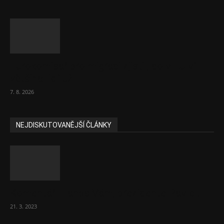
Eurokomisař pro migraci zjistil, co v EU ví
většina lidí už...
7. 8. 2026
NEJDISKUTOVANĚJŠÍ ČLÁNKY
Komentář: Hanba Vám, prezidente Pavle…
21. 3. 2023