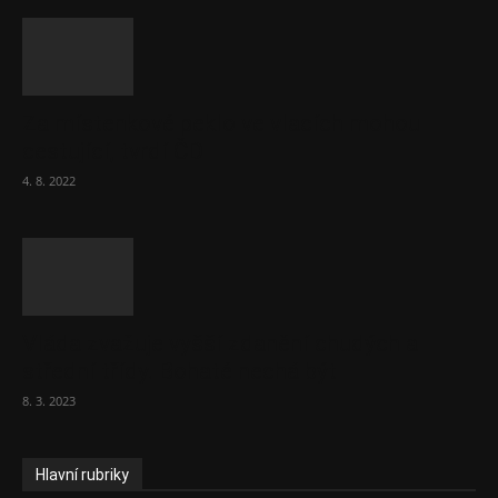
Za místenkové peklo ve vlacích mohou
cestující, tvrdí ČD
4. 8. 2022
Vláda zvažuje vyšší zdanění chudých a
střední třídy. Bohaté nechá být
8. 3. 2023
Hlavní rubriky