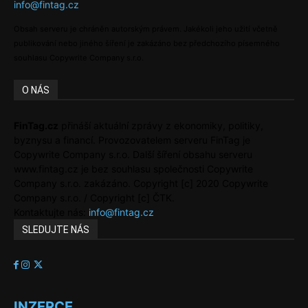
info@fintag.cz
Obsah serveru je chráněn autorským právem. Jakékoli jeho užití včetně
publikování nebo jiného šíření je zakázáno bez předchozího písemného
souhlasu Copywrite Company s.r.o.
O NÁS
FinTag.cz
přináší aktuální zprávy z ekonomiky, politiky,
byznysu a financí. Provozovatelem serveru FinTag je
Copywrite Company s.r.o. Další šíření obsahu serveru
www.fintag.cz je bez souhlasu společnosti Copywrite
Company s.r.o. zakázáno. Copyright [c] 2020 Copywrite
Company s.r.o. / Copyright [c] ČTK.
Kontaktujte nás:
info@fintag.cz
SLEDUJTE NÁS
INZERCE