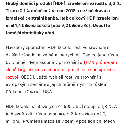
Hrubý domácí produkt [HDP] Izraele loni vzrostl o 3,3 %.
To je o 0,1 % méně než v roce 2018 a než očekávala
izraelská centrální banka. I tak celkový HDP Izraele loni
činil 1,4 bilionu šekelů [cca 9,2 bilionu Kč].
Uvedl to
tamější statistický úřad.
Navzdory zpomalení HDP Izraele rostl ve srovnání s
dalšími západními zeměmi nejrychleji. Tempo jeho růstu
bylo téměř dvojnásobné v porovnání s
1,67% průměrem
členů Organizace zemí pro hospodářskou spolupráci a
rozvoj
[OECD]. Ještě rychleji rostl ve srovnání s
evropskými zeměmi s jejich průměrným 1% růstem.
Překonal i 2% růst USA.
HDP Izraele na hlavu [cca 41 500 USD] stoupl o 1,3 %. A
to hlavně kvůli růstu populace o 2 % na více než 9,1
milionu. Průměrná mzda se v zemi v posledních letech