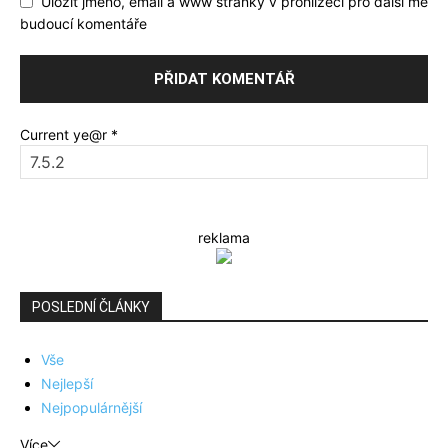
Uložit jméno, email a www stránky v prohlížeči pro další mé
budoucí komentáře
Current ye@r
*
reklama
POSLEDNÍ ČLÁNKY
Vše
Nejlepší
Nejpopulárnější
Více