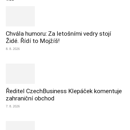
Chvála humoru: Za letošními vedry stojí
Židé. Řídí to Mojžíš!
8. 8. 2026
Ředitel CzechBusiness Klepáček komentuje
zahraniční obchod
7. 8. 2026